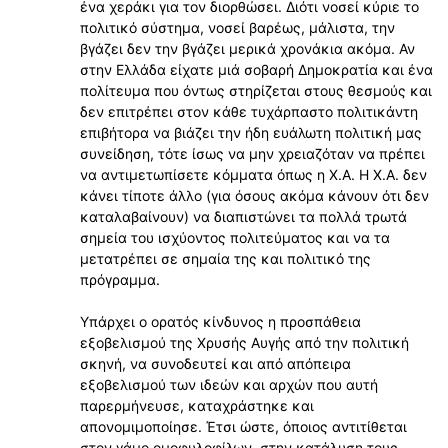
ένα χεράκι για τον διορθώσει. Διότι νοσεί κύριε το
πολιτικό σύστημα, νοσεί βαρέως, μάλιστα, την
βγάζει δεν την βγάζει μερικά χρονάκια ακόμα. Αν
στην Ελλάδα είχατε μιά σοβαρή Δημοκρατία και ένα
πολίτευμα που όντως στηρίζεται στους θεσμούς και
δεν επιτρέπει στον κάθε τυχάρπαστο πολιτικάντη
επιβήτορα να βιάζει την ήδη ευάλωτη πολιτική μας
συνείδηση, τότε ίσως να μην χρειαζόταν να πρέπει
να αντιμετωπίσετε κόμματα όπως η Χ.Α. Η Χ.Α. δεν
κάνει τίποτε άλλο (για όσους ακόμα κάνουν ότι δεν
καταλαβαίνουν) να διαπιστώνει τα πολλά τρωτά
σημεία του ισχύοντος πολιτεύματος και να τα
μετατρέπει σε σημαία της και πολιτικό της
πρόγραμμα.
Υπάρχει ο ορατός κίνδυνος η προσπάθεια
εξοβελισμού της Χρυσής Αυγής από την πολιτική
σκηνή, να συνοδευτεί και από απόπειρα
εξοβελισμού των ιδεών και αρχών που αυτή
παρερμήνευσε, καταχράστηκε και
απονομιμοποίησε. Έτσι ώστε, όποιος αντιτίθεται
στον γάμο ομοφυλοφίλων, στην κατάλυση τους