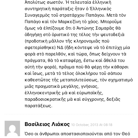
Ἀπολύτως σωστόν. Ἡ τελευταία ἑλληνικὴ
συντηρητικὴ παράταξις ἦταν ὁ Ἑλληνικὸς
Συναγερμὸς τοῦ στρατάρχου Παπάγου. Μετὰ τὸν
Παπάγο καὶ τὸν Μαρκεζίνη τὸ χάος. Μποροῦμε
ὅμως νὰ ἐλπίζουμε ὅτι ὁ Ἀντώνης Σαμαρᾶς θὰ
ὁδηγήσῃ στὸ ὁριστικό της τέλος τὴν ψευτοδεξιὰ
(προδοτικὴ μᾶλλον τῆς κληρονομιᾶς ποὺ
σφετερίσθηκε) ΝΔ (ἤδη κόντεψε νὰ τὸ ἐπιτύχῃ μία
φορὰ στὸ παρελθόν, καὶ τώρα, ὅπως δείχνουν τὰ
πράγματα, θὰ τὸ καταφέρῃ, ἔστω καὶ ἄθελά του
αὐτὴ τὴν φορά), πρᾶγμα ποὺ θὰ φέρῃ τὴν κάθαρσι
καὶ ἴσως, μετὰ τὸ τέλος ὁλοκλήρου τοῦ σάπιου
καθεστῶτος τῆς μεταπολιτεύσεως, τὸν σχηματισμὸ
μιᾶς πραγματικὰ μεγάλης, γνήσιας,
ἑλληνοκεντρικῆς μὰ καὶ εὐρωπαϊκῆς,
παραδοσιοκρατικῆς μὰ καὶ σύγχρονης, δεξιᾶς
παρατάξεως.
Βασίλειος Λιάκος
10 October, 2013 At 08:18
Όσο οι άνθρωποι αποστασιοποιούνται από τον Θεό