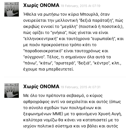
Χωρίς ΟΝΟΜΑ
19 February, 2015 At 07:19
Ήθελα να ρωτήσω τον κύριο Μπουρλά, όταν
ονειρεύεται την μελλοντική “δεξιά παράταξη”, πώς
ακριβώς εννοεί το “μεγάλη” (ποιοτικά ή ποσοτικά;),
πώς ορίζει το “γνήσια”, πώς γίνεται να είναι
“ελληνοκεντρική” και ταυτόχρονα “ευρωπαϊκή”, και
με ποιόν προκρούστειο τρόπο κάτι το
“παραδοσιοκρατικό” είναι ταυτοχρόνως και
“σύγχρονο”. Τέλος, τι σημαίνουν όλα αυτά τα
“πάνω”, “κάτω”, “αριστερά”, “δεξιά”, “κέντρο”, κλπ.,
έχουμε πια μπερδευτετεί.
Χωρίς ΟΝΟΜΑ
19 February, 2015 At 07:31
Με όλο τον πρέποντα σεβασμό, ο κύριος
αρθρογράφος αντί να ασχολείται και αυτός (όπως
το σύνολο σχεδών των πουλημένων και
ξεφωνημένων ΜΜΕ) με το φαινόμενο Χρυσή Αυγή,
καλύτερα νομίζω θα κάνει να καταπιαστεί με το
ισχύον πολιτικό σύστημα και να βάλει και αυτός