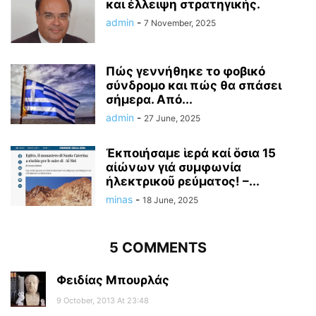
και έλλειψη στρατηγικής.
admin
-
7 November, 2025
Πώς γεννήθηκε το φοβικό
σύνδρομο και πώς θα σπάσει
σήμερα. Από...
admin
-
27 June, 2025
Ἐκποιήσαμε ἱερά καί ὅσια 15
αἰώνων γιά συμφωνία
ἠλεκτρικοῦ ρεύματος! –...
minas
-
18 June, 2025
5 COMMENTS
Φειδίας Μπουρλάς
9 October, 2013 At 23:48