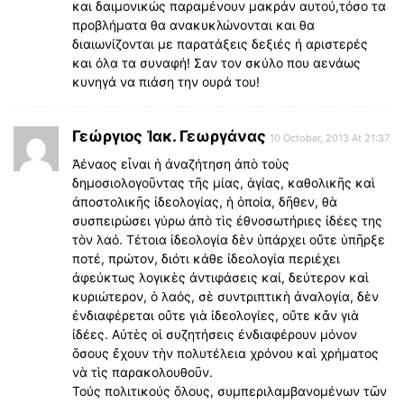
και δαιμονικώς παραμένουν μακράν αυτού,τόσο τα
προβλήματα θα ανακυκλώνονται και θα
διαιωνίζονται με παρατάξεις δεξιές ή αριστερές
και όλα τα συναφή! Σαν τον σκύλο που αενάως
κυνηγά να πιάση την ουρά του!
Γεώργιος Ἰακ. Γεωργάνας
10 October, 2013 At 21:37
Ἀέναος εἶναι ἡ ἀναζήτηση ἀπὸ τοὺς
δημοσιολογοῦντας τῆς μίας, ἁγίας, καθολικῆς καὶ
ἀποστολικῆς ἰδεολογίας, ἡ ὁποία, δῆθεν, θὰ
συσπειρώσει γύρω ἀπὸ τὶς ἐθνοσωτήριες ἰδέες της
τὸν λαό. Τέτοια ἰδεολογία δὲν ὑπάρχει οὔτε ὑπῆρξε
ποτέ, πρώτον, διότι κάθε ἰδεολογία περιέχει
ἀφεύκτως λογικὲς ἀντιφάσεις καί, δεύτερον καὶ
κυριώτερον, ὁ λαός, σὲ συντριπτικὴ ἀναλογία, δὲν
ἐνδιαφέρεται οὔτε γιὰ ἰδεολογίες, οὔτε κἄν γιὰ
ἰδέες. Αὐτὲς οἱ συζητήσεις ἐνδιαφέρουν μόνον
ὅσους ἔχουν τὴν πολυτέλεια χρόνου καὶ χρήματος
νὰ τὶς παρακολουθοῦν.
Τούς πολιτικούς ὅλους, συμπεριλαμβανομένων τῶν