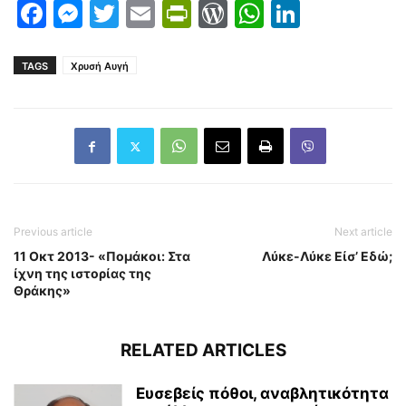
Facebook
Messenger
Twitter
Email
PrintFriendly
WordPress
WhatsAp
LinkedI
TAGS
Χρυσή Αυγή
Previous article
Next article
11 Οκτ 2013- «Πομάκοι: Στα
Λύκε-Λύκε Είσ’ Εδώ;
ίχνη της ιστορίας της
Θράκης»
RELATED ARTICLES
Ευσεβείς πόθοι, αναβλητικότητα