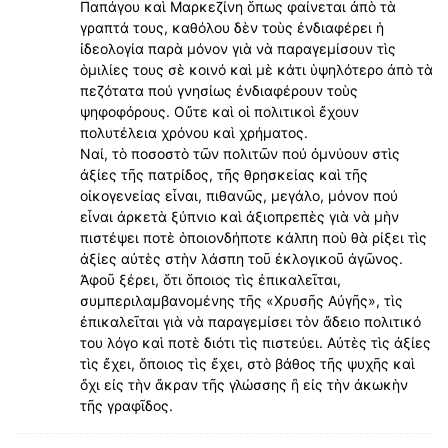
Παπάγου καὶ Μαρκεζίνη ὅπως φαίνεται ἀπὸ τὰ
γραπτά τους, καθόλου δὲν τοὺς ἐνδιαφέρει ἡ
ἰδεολογία παρὰ μόνον γιὰ νὰ παραγεμίσουν τὶς
ὁμιλίες τους σὲ κοινό καὶ μὲ κάτι ὑψηλότερο ἀπὸ τὰ
πεζότατα πού γνησίως ἐνδιαφέρουν τοὺς
ψηφοφόρους. Οὔτε καὶ οἱ πολιτικοὶ ἔχουν
πολυτέλεια χρόνου καὶ χρήματος.
Ναί, τὸ ποσοστὸ τῶν πολιτῶν πού ὀμνύουν στὶς
ἀξίες τῆς πατρίδος, τῆς θρησκείας καὶ τῆς
οἰκογενείας εἶναι, πιθανῶς, μεγάλο, μόνον πού
εἶναι ἀρκετὰ ξύπνιο καὶ ἀξιοπρεπὲς γιὰ νὰ μὴν
πιστέψει ποτὲ ὁποιονδήποτε κάλπη ποὺ θὰ ρίξει τὶς
ἀξίες αὐτὲς στὴν λάσπη τοῦ ἐκλογικοῦ ἀγῶνος.
Ἀφοῦ ξέρει, ὅτι ὅποιος τὶς ἐπικαλεῖται,
συμπεριλαμβανομένης τῆς «Χρυσῆς Αὐγῆς», τὶς
ἐπικαλεῖται γιὰ νὰ παραγεμίσει τὸν ἄδειο πολιτικό
του λόγο καὶ ποτὲ διότι τὶς πιστεύει. Αὐτὲς τὶς ἀξίες
τὶς ἔχει, ὅποιος τὶς ἔχει, στὸ βάθος τῆς ψυχῆς καὶ
ὄχι εἰς τὴν ἄκραν τῆς γλώσσης ἢ εἰς τὴν ἀκωκὴν
τῆς γραφῖδος.