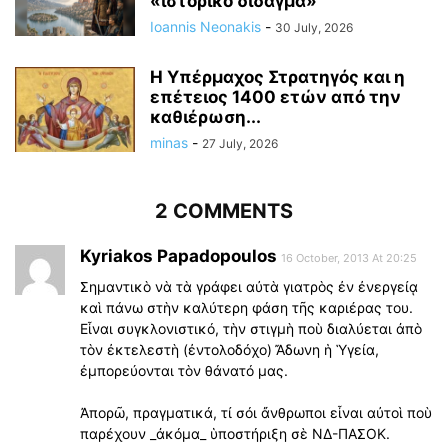
«ἱστορικό δίδαγμα»
Ioannis Neonakis
-
30 July, 2026
Η Υπέρμαχος Στρατηγός και η
επέτειος 1400 ετών από την
καθιέρωση...
minas
-
27 July, 2026
2 COMMENTS
Kyriakos Papadopoulos
16 October, 2013 At 20:25
Σημαντικὸ νὰ τὰ γράφει αὐτὰ γιατρὸς ἐν ἐνεργείᾳ
καὶ πάνω στὴν καλύτερη φάση τῆς καριέρας του.
Εἶναι συγκλονιστικό, τὴν στιγμὴ ποὺ διαλύεται ἀπὸ
τὸν ἐκτελεστὴ (ἐντολοδόχο) Ἄδωνη ἡ Ὑγεία,
ἐμπορεύονται τὸν θάνατό μας.
Ἀπορῶ, πραγματικά, τί σόι ἄνθρωποι εἶναι αὐτοὶ ποὺ
παρέχουν _ἀκόμα_ ὑποστήριξη σὲ ΝΔ-ΠΑΣΟΚ.