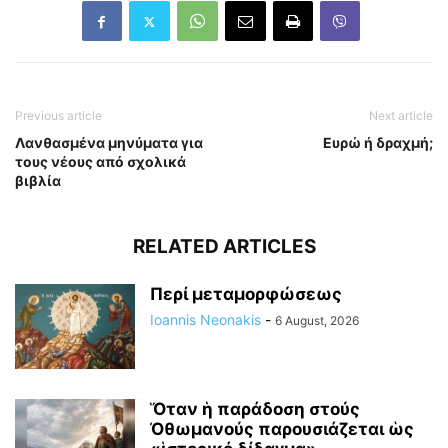
Previous article
Next article
Λανθασμένα μηνύματα για
Ευρώ ή δραχμή;
τους νέους από σχολικά
βιβλία
RELATED ARTICLES
Περί μεταμορφώσεως
Ioannis Neonakis
-
6 August, 2026
Ὅταν ἡ παράδοση στούς
Ὀθωμανούς παρουσιάζεται ὡς