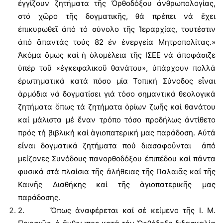
ἐγγίζουν ζητήματα τῆς Ὀρθοδόξου ἀνθρωπολογίας,
στό χῶρο τῆς δογματικῆς, θά πρέπει νά ἔχει
ἐπικυρωθεῖ ἀπό τό σύνολο τῆς Ἱεραρχίας, τουτέστιν
ἀπό ἅπαντάς τούς 82 ἐν ἐνεργεία Μητροπολίτας.»
Ἀκόμα ὅμως καί ἡ ὁλομέλεια τῆς ΙΣΕΕ νά ἀποφάσιζε
ὑπέρ τοῦ «ἐγκεφαλικοῦ θανάτου», ὑπάρχουν πολλά
ἐρωτηματικά κατά πόσο μία Τοπική Σύνοδος εἶναι
ἁρμόδια νά δογματίσει γιά τόσο σημαντικά θεολογικά
ζητήματα ὅπως τά ζητήματα ὁρίων ζωῆς καί θανάτου
καί μάλιστα μέ ἕναν τρόπο τόσο προδήλως ἀντίθετο
πρός τή βιβλική καί ἁγιοπατερική μας παράδοση. Αὐτά
εἶναι δογματικά ζητήματα πού διασαφοῦνται ἀπό
μείζονες Συνόδους πανορθοδόξου ἐπιπέδου καί πάντα
φυσικά στά πλαίσια τῆς ἀλήθειας τῆς Παλαιᾶς καί τῆς
Καινῆς Διαθήκης καί τῆς ἁγιοπατερικῆς μας
παράδοσης.
2. Ὅπως ἀναφέρεται καί σέ κείμενο τῆς Ι. Μ.