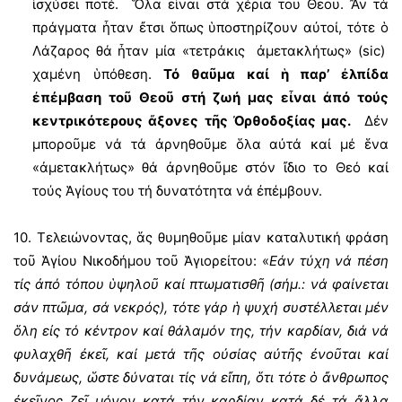
ἰσχύσει ποτέ. Ὅλα εἶναι στά χέρια τοῦ Θεοῦ. Ἄν τά
πράγματα ἦταν ἔτσι ὅπως ὑποστηρίζουν αὐτοί, τότε ὁ
Λάζαρος θά ἦταν μία «τετράκις ἀμετακλήτως» (sic)
χαμένη ὑπόθεση.
Τό θαῦμα καί ἡ παρ’ ἐλπίδα
ἐπέμβαση τοῦ Θεοῦ στή ζωή μας εἶναι ἀπό τούς
κεντρικότερους ἄξονες τῆς Ὀρθοδοξίας μας.
Δέν
μποροῦμε νά τά ἀρνηθοῦμε ὅλα αὐτά καί μέ ἕνα
«ἀμετακλήτως» θά ἀρνηθοῦμε στόν ἴδιο το Θεό καί
τούς Ἁγίους του τή δυνατότητα νά ἐπέμβουν.
10. Τελειώνοντας, ἅς θυμηθοῦμε μίαν καταλυτική φράση
τοῦ Ἁγίου Νικοδήμου τοῦ Ἁγιορείτου: «
Εάν τύχη νά πέση
τίς ἀπό τόπου ὑψηλοῦ καί πτωματισθῆ (σήμ.: νά φαίνεται
σάν πτῶμα, σά νεκρός), τότε γάρ ἡ ψυχή συστέλλεται μέν
ὅλη εἰς τό κέντρον καί θάλαμόν της, τήν καρδίαν, διά νά
φυλαχθῆ ἐκεῖ, καί μετά τῆς οὐσίας αὐτῆς ἐνοῦται καί
δυνάμεως, ὥστε δύναται τίς νά εἴπη, ὅτι τότε ὁ ἄνθρωπος
ἐκεῖνος ζεῖ μόνον κατά τήν καρδίαν κατά δέ τά ἄλλα