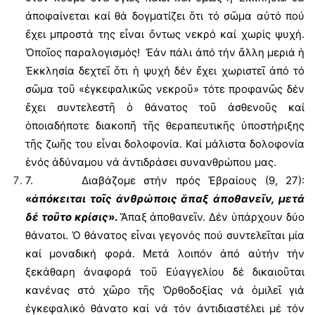
ἀποφαίνεται καί θά δογματίζει ὅτι τό σῶμα αὐτό πού
ἔχει μπροστά της εἶναι ὄντως νεκρό καί χωρίς ψυχή.
Ὁποῖος παραλογισμός! Ἐάν πάλι ἀπό τήν ἄλλη μεριά ἡ
Ἐκκλησία δεχτεῖ ὅτι ἡ ψυχή δέν ἔχει χωριστεῖ ἀπό τό
σῶμα τοῦ «ἐγκεφαλικῶς νεκροῦ» τότε προφανῶς δέν
ἔχει συντελεστῆ ὁ θάνατος τοῦ ἀσθενοῦς καί
ὁποιαδήποτε διακοπῆ τῆς θεραπευτικῆς ὑποστήριξης
τῆς ζωῆς του εἶναι δολοφονία. Καί μάλιστα δολοφονία
ἑνός ἀδύναμου νά ἀντιδράσει συνανθρώπου μας.
7. Διαβάζομε στήν πρός Ἑβραίους (9, 27):
«
ἀπόκειται τοῖς ἀνθρώποις ἅπαξ ἀποθανεῖν, μετά
δέ τοῦτο κρίσις
».
Ἅπαξ ἀποθανεῖν. Δέν ὑπάρχουν δύο
θάνατοι. Ὁ θάνατος εἶναι γεγονός πού συντελεῖται μία
καί μοναδική φορά. Μετά λοιπόν ἀπό αὐτήν τήν
ξεκάθαρη ἀναφορά τοῦ Εὐαγγελίου δέ δικαιοῦται
κανένας στό χῶρο τῆς Ὀρθοδοξίας νά ὁμιλεῖ γιά
ἐγκεφαλικό θάνατο καί νά τόν ἀντιδιαστέλει μέ τόν