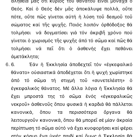
ἀλήθειά μας ὅτι κύριος του θανάτου εἶναι μονάχα ὁ
Θεός. Καί ὁ Θεός δέν μᾶς ἀποκάλυψε πολλά, οὔτε
πότε, οὔτε πῶς γίνεται αὐτή ἡ λύση τοῦ δεσμοῦ τοῦ
σώματος καί τῆς ψυχῆς. Ποιός λοιπόν ὀρθόδοξος θά
τολμήσει νά δογματίσει γιά τόν ἀκριβῆ χρόνο πού
γίνεται ὁ χωρισμός τῆς ψυχῆς ἀπό τό σῶμα καί πῶς θά
τολμήσει νά πεῖ ὅτι ὁ ἀσθενής ἔχει πεθάνει
ἀμετάκλητα;
6. Ἐάν ἡ Ἐκκλησία ἀποδεχτεῖ τόν «ἐγκεφαλικό
θάνατο» οὐσιαστικά ἀποδέχεται ὅτι ἡ ψυχή χωρίστηκε
ἀπό τό σῶμα τή στιγμή τοῦ «συνετελέστη» ὁ
ἐγκεφαλικός θάνατος. Μέ ἄλλα λόγια ἡ Ἐκκλησία θά
ἔχει μπροστά της τό σῶμα ἑνός «ἐγκεφαλικῶς
νεκροῦ» ἀσθενοῦς ὅπου φυσικά ἡ καρδιά θά πάλλεται
κανονικά, ὅπου τα περισσότερα ὄργανα θά
λειτουργοῦν κανονικά, ὅπου θά μπορεῖ σέ μίαν ἀκραία
περίπτωση τό σῶμα αὐτό νά ἔχει κυοφορήσει καί φέρει
στόν κόσμο ἕνα ὑγιές παιδί καί ὅμως ἡ Ἐκκλησία θά