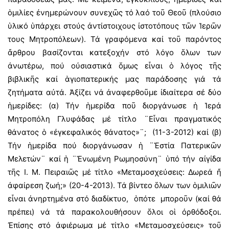
ὁμιλίες ἐνημερώνουν συνεχῶς τό λαό τοῦ Θεοῦ (πλούσιο
ὑλικό ὑπάρχει στούς ἀντίστοιχους ἰστοτόπους τῶν Ἱερῶν
τους Μητροπόλεων). Τά γραφόμενα καί τοῦ παρόντος
ἄρθρου βασίζονται κατεξοχήν στό λόγο ὅλων των
ἀνωτέρω, πού οὐσιαστικά ὅμως εἶναι ὁ λόγος τῆς
βιβλικῆς καί ἁγιοπατερικής μας παράδοσης γιά τά
ζητήματα αὐτά. Ἀξίζει νά ἀναφερθοῦμε ἰδιαίτερα σέ δύο
ἡμερίδες: (α) Τήν ἡμερίδα ποῦ διοργάνωσε ἡ Ἱερά
Μητροπόλη Γλυφάδας μέ τίτλο ¨Εἶναι πραγματικός
θάνατος ὁ «ἐγκεφαλικός θάνατος»¨; (11-3-2012) καί (β)
Τήν ἡμερίδα πού διοργάνωσαν ἡ ¨Ἑστία Πατερικῶν
Μελετών¨ καί ἡ ¨Ἑνωμένη Ρωμηοσύνη¨ ὑπό τήν αἰγίδα
τῆς Ι. Μ. Πειραιῶς μέ τίτλο «Μεταμοσχεύσεις: Δωρεά ἤ
ἀφαίρεση ζωή;» (20-4-2013). Τά βίντεο ὅλων των ὁμιλιῶν
εἶναι ἀνηρτημένα στό διαδίκτυο,
ὁπότε
μποροῦν (καί θά
πρέπει) νά τά παρακολουθήσουν ὅλοι οἱ ὀρθόδοξοι.
Ἐπίσης στό ἀφιέρωμα μέ τίτλο «Μεταμοσχεύσεις» τοῦ