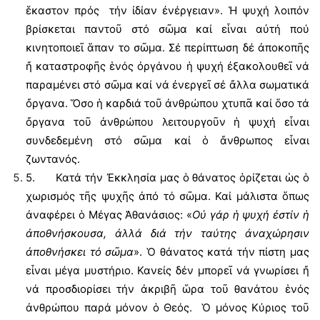
ἕκαστον πρός τήν ἰδίαν ἐνέργειαν». Ἡ ψυχή λοιπόν
βρίσκεται παντοῦ στό σῶμα καί εἶναι αὐτή πού
κινητοποιεῖ ἅπαν το σῶμα. Σέ περίπτωση δέ ἀποκοπῆς
ἤ καταστροφῆς ἑνός ὀργάνου ἡ ψυχή ἐξακολουθεῖ νά
παραμένει στό σῶμα καί νά ἐνεργεῖ σέ ἄλλα σωματικά
ὄργανα. Ὅσο ἡ καρδιά τοῦ ἀνθρώπου χτυπᾶ καί ὅσο τά
ὄργανα τοῦ ἀνθρώπου λειτουργοῦν ἡ ψυχή εἶναι
συνδεδεμένη στό σῶμα καί ὁ ἄνθρωπος εἶναι
ζωντανός.
5. Κατά τήν Ἐκκλησία μας ὁ θάνατος ὁρίζεται ὡς ὁ
χωρισμός τῆς ψυχῆς ἀπό τό σῶμα. Καί μάλιστα ὅπως
ἀναφέρει ὁ Μέγας Ἀθανάσιος: «
Οὐ γάρ ἡ ψυχή ἐστίν ἡ
ἀποθνήσκουσα, ἀλλά διά τήν ταύτης ἀναχώρησιν
ἀποθνήσκει τό σῶμα
». Ὁ θάνατος κατά τήν πίστη μας
εἶναι μέγα μυστήριο. Κανείς δέν μπορεῖ νά γνωρίσει ἤ
νά προσδιορίσει τήν ἀκριβῆ ὥρα τοῦ θανάτου ἑνός
ἀνθρώπου παρά μόνον ὁ Θεός. Ὁ μόνος Κύριος τοῦ