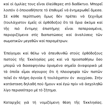
καί οἱ ὁμιλίες τους εἶναι ἐλεύθερες στό διαδίκτυο. Μπορεῖ
λοιπόν ὁ ὁποιοσδήποτε τό ἐπιθυμεῖ νά ἐνημερωθεῖ ἄμεσα.
Σέ κάθε περίπτωση ὅμως δέν πρέπει νά ξεχνᾶμε
(τουλάχιστον ἐμεῖς οἱ ὀρθόδοξοι) ὅτι τά ὅρια ἀκόμα καί
τῆς πιό ἔντιμης ἐπιστήμης εἶναι πεπερασμένα,
περιοριζόμενα στίς διαπιστώσεις καί ἀναλύσεις τῶν
σωματικῶν μεγεθῶν καί παραμέτρων.
Ἐπείγομαι καί θέλω νά ἀπευθυνθῶ στούς ὀρθόδοξους
πιστούς τῆς Ἐκκλησίας μας καί νά προσπαθήσω ὅσο
μπορῶ νά διασαφηνίσω ὁρισμένα σημεῖα ἀναφορικά μέ
τά ὁποῖα εἶμαι σίγουρος ὅτι ἡ πλειοψηφία τῶν πιστῶν
τελεῖ ἐν πλήρη ἀγνοία ἤ τουλάχιστον ἐν συγχύσει. Στήν
κατάσταση δηλαδή πού ἤμουν καί ἐγώ πρίν νά ἀσχοληθῶ
λίγο περισσότερο μέ τό ζήτημα.
Καταρχᾶς γιά τή νομιζόμενη θέση τῆς Ἐκκλησίας.