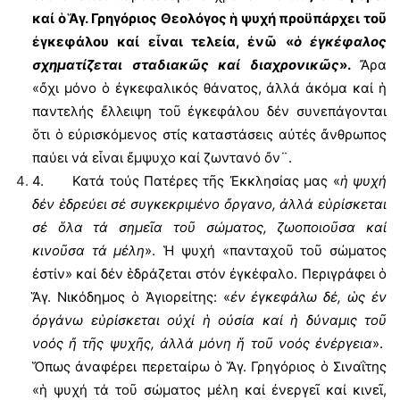
καί ὁ Ἅγ. Γρηγόριος Θεολόγος ἡ ψυχή προϋπάρχει τοῦ
ἐγκεφάλου καί εἶναι τελεία, ἐνῶ «
ὁ ἐγκέφαλος
σχηματίζεται σταδιακῶς καί διαχρονικῶς
».
Ἄρα
«ὄχι μόνο ὁ ἐγκεφαλικός θάνατος, ἀλλά ἀκόμα καί ἡ
παντελής ἔλλειψη τοῦ ἐγκεφάλου δέν συνεπάγονται
ὅτι ὁ εὐρισκόμενος στίς καταστάσεις αὐτές ἄνθρωπος
παύει νά εἶναι ἔμψυχο καί ζωντανό ὄν¨.
4. Κατά τούς Πατέρες τῆς Ἐκκλησίας μας «
ἡ ψυχή
δέν ἑδρεύει σέ συγκεκριμένο ὄργανο, ἀλλά εὑρίσκεται
σέ ὅλα τά σημεῖα τοῦ σώματος, ζωοποιοῦσα καί
κινοῦσα τά μέλη
». Ἡ ψυχή «πανταχοῦ τοῦ σώματος
ἐστίν» καί δέν ἑδράζεται στόν ἐγκέφαλο. Περιγράφει ὁ
Ἅγ. Νικόδημος ὁ Ἁγιορείτης: «
ἐν ἐγκεφάλω δέ, ὡς ἐν
ὀργάνω εὑρίσκεται οὐχί ἡ οὐσία καί ἡ δύναμις τοῦ
νοός ἤ τῆς ψυχῆς, ἀλλά μόνη ἥ τοῦ νοός ἐνέργεια
».
Ὅπως ἀναφέρει περεταίρω ὁ Ἅγ. Γρηγόριος ὁ Σιναΐτης
«ἡ ψυχή τά τοῦ σώματος μέλη καί ἐνεργεῖ καί κινεῖ,