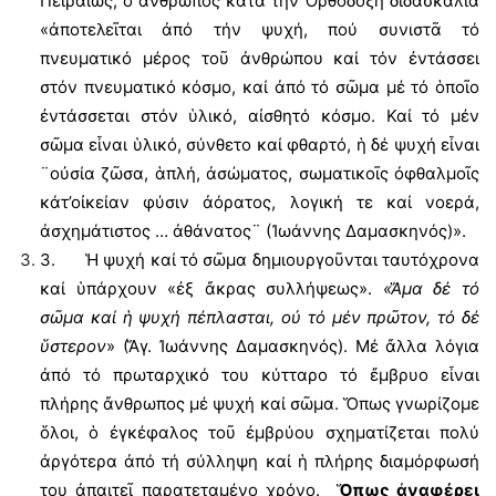
Πειραιῶς, ὁ ἄνθρωπος κατά τήν Ὀρθόδοξη διδασκαλία
«ἀποτελεῖται ἀπό τήν ψυχή, πού συνιστᾶ τό
πνευματικό μέρος τοῦ ἀνθρώπου καί τόν ἐντάσσει
στόν πνευματικό κόσμο, καί ἀπό τό σῶμα μέ τό ὁποῖο
ἐντάσσεται στόν ὑλικό, αἰσθητό κόσμο. Καί τό μέν
σῶμα εἶναι ὑλικό, σύνθετο καί φθαρτό, ἡ δέ ψυχή εἶναι
¨οὐσία ζῶσα, ἁπλή, ἀσώματος, σωματικοῖς ὀφθαλμοῖς
κάτ’οἰκείαν φύσιν ἀόρατος, λογική τε καί νοερά,
ἀσχημάτιστος … ἀθάνατος¨ (Ἰωάννης Δαμασκηνός)».
3. Ἡ ψυχή καί τό σῶμα δημιουργοῦνται ταυτόχρονα
καί ὑπάρχουν «ἐξ ἄκρας συλλήψεως».
«Ἅμα δέ τό
σῶμα καί ἡ ψυχή πέπλασται, οὐ τό μέν πρῶτον, τό δέ
ὕστερον
» (Ἅγ. Ἰωάννης Δαμασκηνός). Μέ ἄλλα λόγια
ἀπό τό πρωταρχικό του κύτταρο τό ἔμβρυο εἶναι
πλήρης ἄνθρωπος μέ ψυχή καί σῶμα. Ὅπως γνωρίζομε
ὅλοι, ὁ ἐγκέφαλος τοῦ ἐμβρύου σχηματίζεται πολύ
ἀργότερα ἀπό τή σύλληψη καί ἡ πλήρης διαμόρφωσή
του ἀπαιτεῖ παρατεταμένο χρόνο.
Ὅπως ἀναφέρει