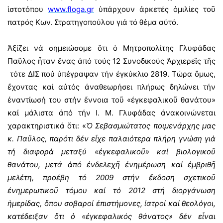
ἱστοτόπου
www.floga.gr
ὑπάρχουν ἀρκετές ὁμιλίες τοῦ
πατρός Κων. Στρατηγοπούλου γιά τό θέμα αὐτό.
Ἀξίζει νά σημειώσομε ὅτι ὁ Μητροπολίτης Γλυφάδας
Παῦλος ἦταν ἕνας ἀπό τούς 12 Συνοδικούς Ἀρχιερεῖς τῆς
τότε ΔΙΣ πού ὑπέγραψαν τήν ἐγκύκλιο 2819. Τώρα ὅμως,
ἔχοντας καί αὐτός ἀναθεωρήσει πλήρως δηλώνει τήν
ἐναντίωσή του στήν ἔννοια τοῦ «ἐγκεφαλικοῦ θανάτου»
καί μάλιστα ἀπό τήν Ι. Μ. Γλυφάδας ἀνακοινώνεται
χαρακτηριστικά ὅτι: «
Ὁ Σεβασμιώτατος ποιμενάρχης μας
κ. Παῦλος, παρότι δέν εἶχε παλαιότερα πλήρη γνώση γιά
τή διαφορά μεταξύ «ἐγκεφαλικοῦ» καί βιολογικοῦ
θανάτου, μετά ἀπό ἐνδελεχῆ ἐνημέρωση καί ἐμβριθῆ
μελέτη, προέβη τό 2009 στήν ἔκδοση σχετικοῦ
ἐνημερωτικοῦ τόμου καί τό 2012 στή διοργάνωση
ἡμερίδας, ὅπου σοβαροί ἐπιστήμονες, ἰατροί καί θεολόγοι,
κατέδειξαν ὅτι ὁ «ἐγκεφαλικός θάνατος» δέν εἶναι