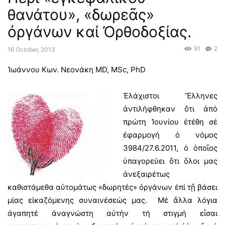
θανάτου», «δωρεᾶς»
ὀργάνων καί Ὀρθοδοξίας.
91
2
16 October, 2013
Ἰωάννου Κων. Νεονάκη MD, MSc, PhD
Ἐλάχιστοι Ἕλληνες
ἀντιλήφθηκαν ὅτι ἀπό
πρώτη Ἰουνίου ἐτέθη σέ
ἐφαρμογή ὁ νόμος
3984/27.6.2011, ὁ ὁποῖος
ὑπαγορεύει ὅτι ὅλοι μας
ἀνεξαιρέτως
καθιστάμεθα αὐτομάτως «δωρητές» ὀργάνων ἐπί τῇ βάσει
μίας εἰκαζόμενης συναινέσεώς μας. Μέ ἄλλα λόγια
ἀγαπητέ ἀναγνώστη αὐτήν τή στιγμή εἶσαι