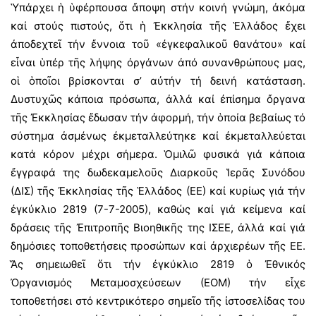
Ὑπάρχει ἡ ὑφέρπουσα ἄποψη στήν κοινή γνώμη, ἀκόμα
καί στούς πιστούς, ὅτι ἡ Ἐκκλησία τῆς Ἑλλάδος ἔχει
ἀποδεχτεῖ τήν ἔννοια τοῦ «ἐγκεφαλικοῦ θανάτου» καί
εἶναι ὑπέρ τῆς λήψης ὀργάνων ἀπό συνανθρώπους μας,
οἱ ὁποῖοι βρίσκονται σ’ αὐτήν τή δεινή κατάσταση.
Δυστυχῶς κάποια πρόσωπα, ἀλλά καί ἐπίσημα ὄργανα
τῆς Ἐκκλησίας ἔδωσαν τήν ἀφορμή, τήν ὁποία βεβαίως τό
σύστημα ἀσμένως ἐκμεταλλεύτηκε καί ἐκμεταλλεύεται
κατά κόρον μέχρι σήμερα. Ὁμιλῶ φυσικά γιά κάποια
ἔγγραφά της δωδεκαμελοῦς Διαρκοῦς Ἱερᾶς Συνόδου
(ΔΙΣ) τῆς Ἐκκλησίας τῆς Ἑλλάδος (ΕΕ) καί κυρίως γιά τήν
ἐγκύκλιο 2819 (7-7-2005), καθώς καί γιά κείμενα καί
δράσεις τῆς Ἐπιτροπῆς Βιοηθικῆς της ΙΣΕΕ, ἀλλά καί γιά
δημόσιες τοποθετήσεις προσώπων καί ἀρχιερέων τῆς ΕΕ.
Ἅς σημειωθεῖ ὅτι τήν ἐγκύκλιο 2819 ὁ Ἐθνικός
Ὀργανισμός Μεταμοσχεύσεων (ΕΟΜ) τήν εἶχε
τοποθετήσει στό κεντρικότερο σημεῖο τῆς ἰστοσελίδας του