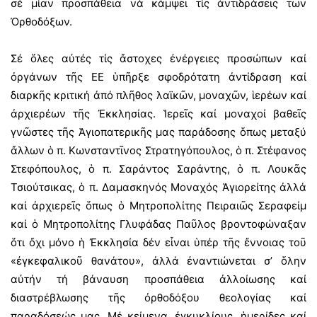
σέ μίαν προσπάθεια νά κάμψει τίς ἀντιδράσεις τῶν
Ὀρθοδόξων.
Σέ ὅλες αὐτές τίς ἄστοχες ἐνέργειες προσώπων καί
ὀργάνων τῆς ΕΕ ὑπῆρξε σφοδρότατη ἀντίδραση καί
διαρκῆς κριτική ἀπό πλῆθος λαϊκῶν, μοναχῶν, ἱερέων καί
ἀρχιερέων τῆς Ἐκκλησίας. Ἱερεῖς καί μοναχοί βαθεῖς
γνῶστες τῆς Ἁγιοπατερικῆς μας παράδοσης ὅπως μεταξύ
ἄλλων ὁ π. Κωνσταντῖνος Στρατηγόπουλος, ὁ π. Στέφανος
Στεφόπουλος, ὁ π. Σαράντος Σαράντης, ὁ π. Λουκᾶς
Τσιούτσικας, ὁ π. Δαμασκηνός Μοναχός Ἁγιορείτης ἀλλά
καί ἀρχιερεῖς ὅπως ὁ Μητροπολίτης Πειραιῶς Σεραφείμ
καί ὁ Μητροπολίτης Γλυφάδας Παῦλος βροντοφώναξαν
ὅτι ὄχι μόνο ἡ Ἐκκλησία δέν εἶναι ὑπέρ τῆς ἔννοιας τοῦ
«ἐγκεφαλικοῦ θανάτου», ἀλλά ἐναντιώνεται σ’ ὅλην
αὐτήν τή βάναυση προσπάθεια ἀλλοίωσης καί
διαστρέβλωσης τῆς ὀρθοδόξου θεολογίας καί
παραδόσεώς μας. Μέ κείμενα, ἐγκυκλίους, ἡμερίδες καί