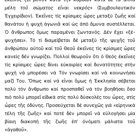
μέλη τοῦ σώματος εἶναι νεκρός
» (Συμβουλευτικόν
Ἐγχειρίδιον). Ἐκεῖνες τίς κρίσιμες ὧρες μεταξύ ζωῆς καί
θανάτου ἡ ψυχή ἀγωνιᾶ καί ὡς ἀπό ἄμυνα συστέλλεται.
Ὁ ἄνθρωπος ὅμως παραμένει ζωντανός. Δέν ἔχει «ξέ-
ψυχήσει». Τό τί διαμείβεται δέ μεταξύ τῆς ψυχῆς τοῦ
ἀνθρώπου αὐτοῦ καί τοῦ Θεοῦ ἐκεῖνες τίς κρίσιμες ὧρες
κανείς δέν γνωρίζει. Πολλοί θεωροῦν ὅτι ὁ Θεός ἐκεῖνες
τίς κρίσιμες ὧρες δίνει εὐκαιρίες καί δυνατότητες στήν
ψυχή νά μπορέσει νά Τόν γνωρίσει καί νά κοινωνήσει
μαζί Του. Ὅπως καί νά εἶναι ὅμως ἡ Ἐκκλησία σέβεται
πολύ τόν ἄνθρωπο καί προσπαθεῖ νά τόν βοηθήσει ὅσο
πιό πολύ μπορεῖ εἰδικά στίς πολύ δύσκολές του ὧρες, στίς
ὧρες τῆς ὀδύνης. Προσεύχεται δέ συνεχῶς γιά «εἰρηνικά
τέλη τῆς ζωῆς» καί ποτέ δέν μπορεῖ νά εὐλογήσει μία
βίαιη διακοπή τῆς ζωῆς ἐπ’ ὀνόματι μάλιστα τοῦ
«ἀγαθοῦ».