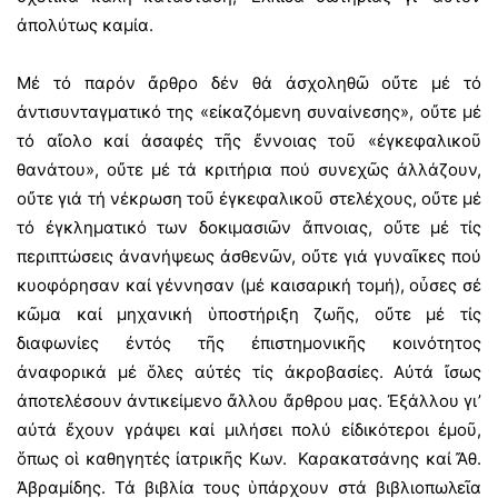
ἀπολύτως καμία.
Μέ τό παρόν ἄρθρο δέν θά ἀσχοληθῶ οὔτε μέ τό
ἀντισυνταγματικό της «εἰκαζόμενη συναίνεσης», οὔτε μέ
τό αἴολο καί ἀσαφές τῆς ἔννοιας τοῦ «ἐγκεφαλικοῦ
θανάτου», οὔτε μέ τά κριτήρια πού συνεχῶς ἀλλάζουν,
οὔτε γιά τή νέκρωση τοῦ ἐγκεφαλικοῦ στελέχους, οὔτε μέ
τό ἐγκληματικό των δοκιμασιῶν ἄπνοιας, οὔτε μέ τίς
περιπτώσεις ἀνανήψεως ἀσθενῶν, οὔτε γιά γυναῖκες πού
κυοφόρησαν καί γέννησαν (μέ καισαρική τομή), οὖσες σέ
κῶμα καί μηχανική ὑποστήριξη ζωῆς, οὔτε μέ τίς
διαφωνίες ἐντός τῆς ἐπιστημονικῆς κοινότητος
ἀναφορικά μέ ὅλες αὐτές τίς ἀκροβασίες. Αὐτά ἴσως
ἀποτελέσουν ἀντικείμενο ἄλλου ἄρθρου μας. Ἐξάλλου γι’
αὐτά ἔχουν γράψει καί μιλήσει πολύ εἰδικότεροι ἐμοῦ,
ὅπως οἱ καθηγητές ἰατρικῆς Κων. Καρακατσάνης καί Ἄθ.
Ἀβραμίδης. Τά βιβλία τους ὑπάρχουν στά βιβλιοπωλεῖα