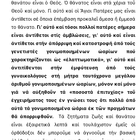
θανάτου εἶναι ὁ Θεός. Ὁ θάνατος εἶναι στά χέρια τοῦ
Θεοῦ καί μόνο. Γί αὐτό καί οἱ Ἅγιοι Πατέρες μας εἶναι
ἀντίθετοι σέ ὅποια ἐπέμβαση προκαλεῖ ἄμεσα ἤ ἔμμεσά
το θάνατο.
Γι’ αὐτό
καί τόσοι πολλοί πατέρες σήμερα
εἶναι ἀντίθετοι στίς ἀμβλώσεις, γι’ αὐτό καί εἶναι
ἀντίθετοι στήν ἀπόρριψη καί καταστροφή ἀπό τούς
γενετιστές γονιμοποιημένων ὠαρίων πού
χαρακτηρίζονται ὡς «ἐλαττωματικά», γι’ αὐτό καί
ἀντιτίθενται στήν ἐμφύτευση ἀπό τούς
γυναικολόγους στή μήτρα ταυτόχρονα μεγάλου
ἀριθμοῦ γονιμοποιημένων ὠαρίων, μόνον καί μόνο
γιά νά αὐξηθοῦν τά «ποσοστά ἐπιτυχίας» τοῦ
ἐγχειρήματος τους ἐν γνώσει τους ὅτι πολλά ἀπό
αὐτά τά γονιμοποιημένα ὠάρια ἐκ τῶν πραγμάτων
θά ἀπορριφθοῦν.
Τά ζητήματα ζωῆς καί θανάτου
εἶναι ἐξαιρετικά λεπτά καί τουλάχιστον ἐμεῖς οἱ
ὀρθόδοξοι δέν μποροῦμε νά ἀγνοοῦμε τήν βασική