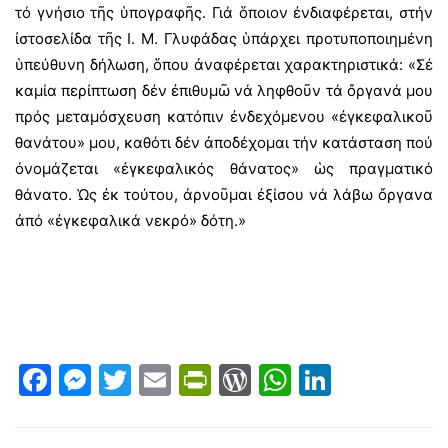
τό γνήσιο τῆς ὑπογραφῆς. Γιά ὅποιον ἐνδιαφέρεται, στήν
ἰστοσελίδα τῆς Ι. Μ. Γλυφάδας ὑπάρχει προτυποποιημένη
ὑπεύθυνη δήλωση, ὅπου ἀναφέρεται χαρακτηριστικά: «Σέ
καμία περίπτωση δέν ἐπιθυμῶ νά ληφθοῦν τά ὄργανά μου
πρός μεταμόσχευση κατόπιν ἐνδεχόμενου «ἐγκεφαλικοῦ
θανάτου» μου, καθότι δέν ἀποδέχομαι τήν κατάσταση πού
ὀνομάζεται «ἐγκεφαλικός θάνατος» ὡς πραγματικό
θάνατο. Ὡς ἐκ τούτου, ἀρνοῦμαι ἐξίσου νά λάβω ὄργανα
ἀπό «ἐγκεφαλικά νεκρό» δότη.»
Facebook
Messenger
Twitter
Email
PrintFriendly
WordPress
WhatsAp
LinkedI