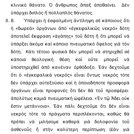
κλινικό θάνατο. Ὁ ἄνθρωπος ἅπαξ ἀποθαίνει. Δέν
ὑπάρχει διπλός ἤ πολλαπλός θάνατος.
8. Ὑπάρχει ἡ ἐσφαλμένη ἀντίληψη σέ κάποιους ὅτι
ἡ «δωρεά» ὀργάνων ἀπό «ἐγκεφαλικῶς νεκρό» δότη
ἀποτελεῖ ἔκφραση «ἀγάπης» τοῦ δότη ἤ ὅτι μπορεῖ νά
ὑπάρξει ἀκόμα καί κάποιο πνευματικό ὄφελος γιά τόν
δότη. Κάτι τέτοιο φυσικά δέν μπορεῖ νά στηριχθεῖ σέ
κάποια θεολογική θέση καί οὔτε μπορεῖ νά
ὑποστηριχθεῖ ἀπό κανέναν ὀρθόδοξο. Ἐάν δεχτοῦμε
ὅτι ὁ «ἐγκεφαλικά νεκρός» εἶναι ὄντως νεκρός τότε
δέν ὑπάρχει αὐτεξούσιο καί ἡ ὁποιοδήποτε προσφορά
ὀργάνων εἶναι προφανές ὅτι δέν θά τοῦ προσφέρει
ἀπολύτως καμιά πνευματική ὠφέλεια. «Ἐν τῷ Ἄδει οὐκ
ἔστιν μετάννοια». Ἐάν πάλι δεχτοῦμε ὅτι δέν εἶναι
νεκρός τότε τά πράγματα περιπλέκονται, καθώς θά
πρέπει νά μιλήσομε καθαρά γιά δολοφονία τοῦ
ἀσθενοῦς ἤ στήν καλύτερη περίπτωση (ἐάν γιά