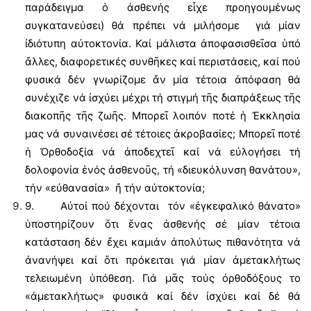
παράδειγμα ὁ ἀσθενής εἶχε προηγουμένως
συγκατανεύσει) θά πρέπει νά μιλήσομε γιά μίαν
ἰδιότυπη αὐτοκτονία. Καί μάλιστα ἀποφασισθεῖσα ὑπό
ἄλλες, διαφορετικές συνθῆκες καί περιστάσεις, καί πού
φυσικά δέν γνωρίζομε ἄν μία τέτοια ἀπόφαση θά
συνέχιζε νά ἰσχύει μέχρι τή στιγμή τῆς διαπράξεως τῆς
διακοπῆς τῆς ζωῆς. Μπορεῖ λοιπόν ποτέ ἡ Ἐκκλησία
μας νά συναινέσει σέ τέτοιες ἀκροβασίες; Μπορεῖ ποτέ
ἡ Ὀρθοδοξία νά ἀποδεχτεῖ καί νά εὐλογήσει τή
δολοφονία ἑνός ἀσθενοῦς, τή «διευκόλυνση θανάτου»,
τήν «εὐθανασία» ἤ τήν αὐτοκτονία;
9. Αὐτοί πού δέχονται τόν «ἐγκεφαλικό θάνατο»
ὑποστηρίζουν ὅτι ἕνας ἀσθενής σέ μίαν τέτοια
κατάσταση δέν ἔχει καμιάν ἀπολύτως πιθανότητα νά
ἀνανήψει καί ὅτι πρόκειται γιά μίαν ἀμετακλήτως
τελειωμένη ὑπόθεση. Γιά μᾶς τούς ὀρθοδόξους το
«ἀμετακλήτως» φυσικά καί δέν ἰσχύει καί δέ θά