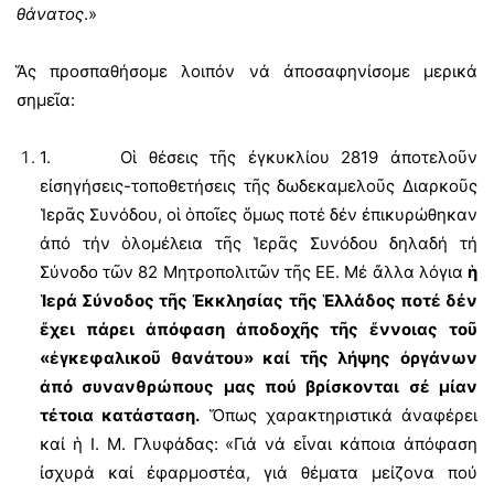
θάνατος
.»
Ἅς προσπαθήσομε λοιπόν νά ἀποσαφηνίσομε μερικά
σημεῖα:
1.
Οἱ θέσεις τῆς ἐγκυκλίου 2819 ἀποτελοῦν
εἰσηγήσεις-τοποθετήσεις τῆς δωδεκαμελοῦς Διαρκοῦς
Ἱερᾶς Συνόδου, οἱ ὁποῖες ὅμως ποτέ δέν ἐπικυρώθηκαν
ἀπό τήν ὁλομέλεια τῆς Ἱερᾶς Συνόδου δηλαδή τή
Σύνοδο τῶν 82 Μητροπολιτῶν τῆς ΕΕ. Μέ ἄλλα λόγια
ἡ
Ἱερά Σύνοδος τῆς Ἐκκλησίας τῆς Ἑλλάδος ποτέ δέν
ἔχει πάρει ἀπόφαση ἀποδοχῆς τῆς ἔννοιας τοῦ
«ἐγκεφαλικοῦ θανάτου» καί τῆς λήψης
ὀργάνων
ἀπό συνανθρώπους μας πού βρίσκονται σέ μίαν
τέτοια κατάσταση.
Ὅπως χαρακτηριστικά ἀναφέρει
καί ἡ Ι. Μ. Γλυφάδας: «Γιά νά εἶναι κάποια ἀπόφαση
ἰσχυρά καί ἐφαρμοστέα, γιά θέματα μείζονα πού