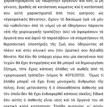
χαρακτηρισμένος ὡς «δωρητής» ὀργάνων καί ἐάν, ὤ μή
γένοιτο, βρεθεῖς σέ κατάσταση κώματος καί ἡ κατάστασή
σου αὐτή χαρακτηριστεῖ ἀπό τούς γιατρούς ὡς
«ἐγκεφαλικός θάνατος», ἔχουν τό δικαίωμα (γιά νά μήν
πῶ «ὠθοῦνται» ἀπό τό νόμο) νά σέ ὁδηγήσουν πάραυτα
«ἐπί τῆς χειρουργικῆς τραπέζης» (sic) νά ἀφαιρέσουν τά
ὄργανά σου καί ἀφοῦ τά παραλάβουν νά σταματήσουν τή
θεραπευτική ὑποστήριξη τῆς ζωή σου ὁδηγώντας σέ
πλέον καί στόν κλινικό σου (τόν ὁριστικό σου δηλαδή)
θάνατο. Καί ἐάν θά ὑπάρχει γύρω σου μία οἰκογένεια πού
τυχῶν θά ἔχει ἀντιρρήσεις καί θά μπορεῖ νά δημιουργήσει
ζήτημα, τότε ἔχεις κάποιες ἐλπίδες νά σωθεῖς ἀπό τή
«χειρουργική τράπεζα» (νόμος Ν. 4075/2012). Ὅμως τί
ἐλπίδα μπορεῖ νά ἔχει ἕνας μοναχικός ἄνθρωπος τῆς
πόλης, ἕνας μετανάστης ἤ ὁ ὁποιοσδήποτε ἀσθενής γιά
τόν ὁποῖο δέν θά ἔχει ἐνδιαφερθεῖ κάποιος οἰκεῖος; Εἰδικά
ἐάν αὐτός ὁ ἀσθενής εἶναι νέος καί τά ὄργανά του σέ
σχετικά καλή κατάσταση; Ἐλπίδα σωτηρίας γι’ αὐτόν