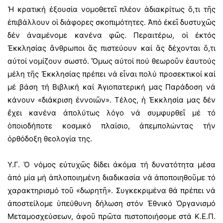
Ἡ κρατική ἐξουσία νομοθετεῖ πλέον ἀδιακρίτως ὅ,τι τῆς
ἐπιβάλλουν οἱ διάφορες σκοπιμότητες. Ἀπό ἐκεῖ δυστυχῶς
δέν ἀναμένομε κανένα φῶς. Περαιτέρω, οἱ ἐκτός
Ἐκκλησίας ἄνθρωποι ἅς πιστεύουν καί ἅς δέχονται ὅ,τι
αὐτοί νομίζουν σωστό. Ὅμως αὐτοί πού θεωροῦν ἑαυτούς
μέλη τῆς Ἐκκλησίας πρέπει νά εἶναι πολύ προσεκτικοί καί
μέ βάση τή Βιβλική καί Ἁγιοπατερική μας Παράδοση νά
κάνουν «διάκριση ἐννοιῶν». Τέλος, ἡ Ἐκκλησία μας δέν
ἔχει κανένα ἀπολύτως λόγο νά συμφυρθεῖ μέ τό
ὁποιοδήποτε κοσμικό πλαίσιο, ἀπεμπολώντας τήν
ὀρθόδοξη θεολογία της.
Υ.Γ. Ὁ νόμος εὐτυχῶς δίδει ἀκόμα τή δυνατότητα μέσα
ἀπό μία μή ἁπλοποιημένη διαδικασία νά ἀποποιηθοῦμε τό
χαρακτηρισμό τοῦ «δωρητῆ». Συγκεκριμένα θά πρέπει νά
ἀποστείλομε ὑπεύθυνη δήλωση στόν Ἐθνικό Ὀργανισμό
Μεταμοσχεύσεων, ἀφοῦ πρῶτα πιστοποιήσομε στά Κ.Ε.Π.