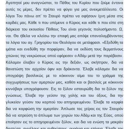
Αγαπητοί μου αναγνώσται, το Πάθος του Κυρίου που ζούμε έντονα
αυτές τις μέρες, δεν πρέπει να φύγει για μας ανεκμετάλλευτο. Οι
λόγοι Του πάνω απ’ το Σταυρό πρέπει να αφήσουν ίχνη μέσα στις
καρδιές μας. Κάθε τι που υπέμεινε ο Κύριος και κάθε τι που είπε στη
διάρκεια του εκουσίου Πάθους Του είναι γεγονός πολυσήμαντο. Ω,
ναι. Θα ήθελα να κλείσω την επαφή μας απόψε επαναλαμβάνοντας
τα λόγια του αγ. Γρηγορίου του Θεολόγου σε μετάφρασι. «Εξεδύθη τα
ιμάτια και ενεδύθη την πορφύραν, δια να εκδύση τους δερματίνους
χιτώνας της νεκρώσεως οπού εφόρεσεν ο Αδάμ μετά την παράβασιν.
Κάλαμον έλαβεν ο Κύριος εις την δεξιάν, ως σκήπτρον, δια να
θανατώση τον αρχαίον όφιν και δράκοντα. Έλαβε κάλαμον δια να
υπογράψη βασιλικώς με το κόκκινον αίμα του το γράμμα της
συγχωρήσεως των αμαρτιών μας, καθότι και οι βασιλείς με κόκκινον
κιννάβαρι υπογράφουσιν. Εις το ξύλον εσταυρώθη δια το ξύλον της
γνώσεως. Έλαβε την γεϋσιν της χολής και του όξους, δια την
γλυκείαν γεύσιν του καρπού του απηγορευμένου. Έλαβε τα καρφία
δια να καρφώση την αμαρτίαν. Άπλωσε τας χείρας εις τον Σταυρόν
διά να ιατρεύση το άπλωμα των χειρών του Αδάμ και της Εύας, οπού
εποίησαν εις το απηγορευμένον ξύλον, και δια να ενώση τα μακράν
διεστώτα, αγγέλους και ανθρώπους, ουράνια και επίγεια. Έλαβε τον