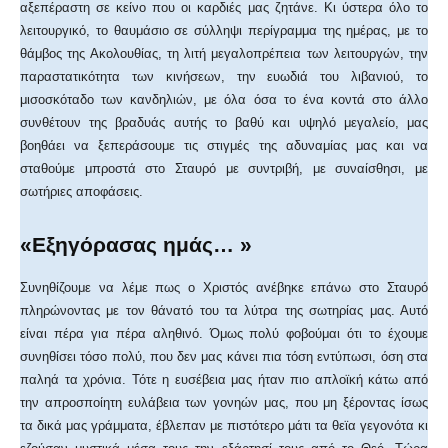
αξεπέραστη σε κείνο που οι καρδιές μας ζητάνε. Κι ύστερα όλο το
λειτουργικό, το θαυμάσιο σε σύλληψι περίγραμμα της ημέρας, με το
θάμβος της Ακολουθίας, τη λιτή μεγαλοπρέπεια των λειτουργών, την
παραστατικότητα των κινήσεων, την ευωδιά του λιβανιού, το
μισοσκόταδο των κανδηλιών, με όλα όσα το ένα κοντά στο άλλο
συνθέτουν της βραδυάς αυτής το βαθύ και υψηλό μεγαλείο, μας
βοηθάει να ξεπεράσουμε τις στιγμές της αδυναμίας μας και να
σταθούμε μπροστά στο Σταυρό με συντριβή, με συναίσθησι, με
σωτήριες αποφάσεις.
«Εξηγόρασας ημάς… »
Συνηθίζουμε να λέμε πως ο Χριστός ανέβηκε επάνω στο Σταυρό
πληρώνοντας με τον θάνατό του τα λύτρα της σωτηρίας μας. Αυτό
είναι πέρα για πέρα αληθινό. Όμως πολύ φοβούμαι ότι το έχουμε
συνηθίσει τόσο πολύ, που δεν μας κάνει πια τόση εντύπωσι, όση στα
παληά τα χρόνια. Τότε η ευσέβεια μας ήταν πιο απλοϊκή κάτω από
την απροσποίητη ευλάβεια των γονηών μας, που μη ξέροντας ίσως
τα δικά μας γράμματα, έβλεπαν με πιστότερο μάτι τα θεϊα γεγονότα κι