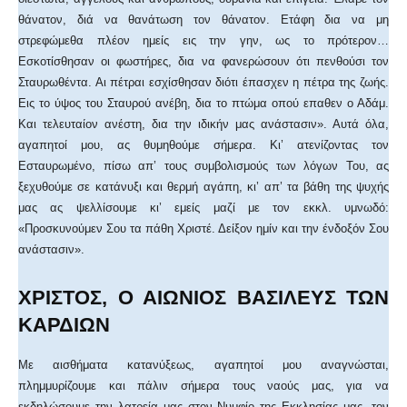
θάνατον, διά να θανάτωση τον θάνατον. Ετάφη δια να μη
στρεφώμεθα πλέον ημείς εις την γην, ως το πρότερον…
Εσκοτίσθησαν οι φωστήρες, δια να φανερώσουν ότι πενθούσι τον
Σταυρωθέντα. Αι πέτραι εσχίσθησαν διότι έπασχεν η πέτρα της ζωής.
Εις το ύψος του Σταυρού ανέβη, δια το πτώμα οπού επαθεν ο Αδάμ.
Και τελευταίον ανέστη, δια την ιδικήν μας ανάστασιν». Αυτά όλα,
αγαπητοί μου, ας θυμηθούμε σήμερα. Κι’ ατενίζοντας τον
Εσταυρωμένο, πίσω απ’ τους συμβολισμούς των λόγων Του, ας
ξεχυθούμε σε κατάνυξι και θερμή αγάπη, κι’ απ’ τα βάθη της ψυχής
μας ας ψελλίσουμε κι’ εμείς μαζί με τον εκκλ. υμνωδό:
«Προσκυνούμεν Σου τα πάθη Χριστέ. Δείξον ημίν και την ένδοξόν Σου
ανάστασιν».
ΧΡΙΣΤΟΣ, Ο ΑΙΩΝΙΟΣ ΒΑΣΙΛΕΥΣ ΤΩΝ
ΚΑΡΔΙΩΝ
Mε αισθήματα κατανύξεως, αγαπητοί μου αναγνώσται,
πλημμυρίζουμε και πάλιν σήμερα τους ναούς μας, για να
εκδηλώσουμε την λατρεία μας στον Νυμφίο της Εκκλησίας μας, τον