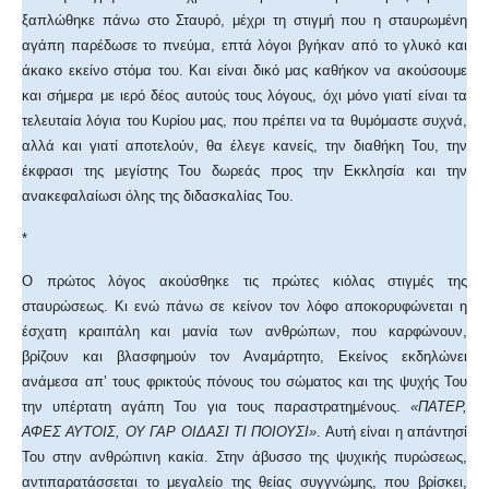
ξαπλώθηκε πάνω στο Σταυρό, μέχρι τη στιγμή που η σταυρωμένη
αγάπη παρέδωσε το πνεύμα, επτά λόγοι βγήκαν από το γλυκό και
άκακο εκείνο στόμα του. Και είναι δικό μας καθήκον να ακούσουμε
και σήμερα με ιερό δέος αυτούς τους λόγους, όχι μόνο γιατί είναι τα
τελευταία λόγια του Κυρίου μας, που πρέπει να τα θυμόμαστε συχνά,
αλλά και γιατί αποτελούν, θα έλεγε κανείς, την διαθήκη Του, την
έκφρασι της μεγίστης Του δωρεάς προς την Εκκλησία και την
ανακεφαλαίωσι όλης της διδασκαλίας Του.
*
Ο πρώτος λόγος ακούσθηκε τις πρώτες κιόλας στιγμές της
σταυρώσεως. Κι ενώ πάνω σε κείνον τον λόφο αποκορυφώνεται η
έσχατη κραιπάλη και μανία των ανθρώπων, που καρφώνουν,
βρίζουν και βλασφημούν τον Αναμάρτητο, Εκείνος εκδηλώνει
ανάμεσα απ’ τους φρικτούς πόνους του σώματος και της ψυχής Του
την υπέρτατη αγάπη Του για τους παραστρατημένους.
«ΠΑΤΕΡ,
ΑΦΕΣ ΑΥΤΟΙΣ, ΟΥ ΓΑΡ ΟΙΔΑΣΙ ΤΙ ΠΟΙΟΥΣΙ»
. Αυτή είναι η απάντησί
Του στην ανθρώπινη κακία. Στην άβυσσο της ψυχικής πυρώσεως,
αντιπαρατάσσεται το μεγαλείο της θείας συγγνώμης, που βρίσκει,