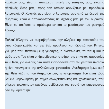
καρδιών μας, είναι η αστείρευτη πηγή της ευτυχίας μας, είναι ο
αληθινός Θεός μας, προς τον οποίον ατενίζουμε με προσδοκία
λυτρωτική. Ο Χριστός μας είναι ο λυτρωτής μας από τα δεσμά της
αμαρτίας, είναι ο αποκαταστήσας τις σχέσεις μας με τον ουρανόν.
Είναι «ο ποιήσας τα αμφότερα εν και το μεσότοιχον του φραγμού
λύσας».
Πολλοί θέλησαν να αμφισβητήσουν την αλήθεια της παρουσίας του
στον κόσμο καθώς και την θεία προέλευσι και ιδιότητά του. Κι ενώ
για μας που πιστεύουμε η γέννησις, η διδασκαλία, τα πάθη και η
ανάστασίς Του είναι οι θριαμβευτικοί σταθμοί της επίγειας παρουσίας
του Θεού, για άλλους όλα αυτά εντάσσονται στα ανθρώπινα πλαίσια
ή είναι γεννήματα της ανθρώπινης φαντασίας. Ανεξάρτητα όμως από
την θεία ιδιότητα του Λυτρωτού μας, η ιστορικότητά Του είναι τόσο
βαθειά θεμελιωμένη με πηγές εξωχριστιανικές και χριστιανικές, που
σήμερα τουλάχιστον κανένας σεβόμενος τον εαυτό του επιστήμονας
δεν την αμφισβητεί.