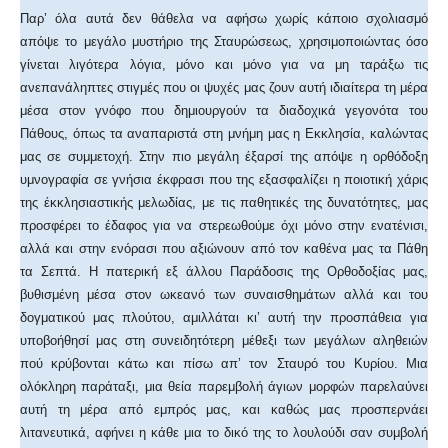
Παρ’ όλα αυτά δεν θάθελα να αφήσω χωρίς κάποιο σχολιασμό
απόψε το μεγάλο μυστήριο της Σταυρώσεως, χρησιμοποιώντας όσο
γίνεται λιγότερα λόγια, μόνο και μόνο για να μη ταράξω τις
ανεπανάληπτες στιγμές που οι ψυχές μας ζουν αυτή ιδιαίτερα τη μέρα
μέσα στον γνόφο που δημιουργούν τα διαδοχικά γεγονότα του
Πάθους, όπως τα αναπαριστά στη μνήμη μας η Εκκλησία, καλώντας
μας σε συμμετοχή. Στην πιο μεγάλη έξαρσί της απόψε η ορθόδοξη
υμνογραφία σε γνήσια έκφρασι που της εξασφαλίζει η ποιοτική χάρις
της έκκλησιαστικής μελωδίας, με τις παθητικές της δυνατότητες, μας
προσφέρει το έδαφος για να στερεωθούμε όχι μόνο στην ενατένισι,
αλλά και στην ενόρασι που αξιώνουν από τον καθένα μας τα Πάθη
τα Σεπτά. Η πατερική εξ άλλου Παράδοσις της Ορθοδοξίας μας,
βυθισμένη μέσα στον ωκεανό των συναισθημάτων αλλά και του
δογματικού μας πλούτου, αμιλλάται κι’ αυτή την προσπάθεια για
υποβοήθησί μας στη συνειδητότερη μέθεξι των μεγάλων αληθειών
πού κρύβονται κάτω και πίσω απ’ τον Σταυρό του Κυρίου. Μια
ολόκληρη παράταξι, μια θεία παρεμβολή άγιων μορφών παρελαύνει
αυτή τη μέρα από εμπρός μας, και καθώς μας προσπερνάει
λιτανευτικά, αφήνει η κάθε μια το δικό της το λουλούδι σαν συμβολή