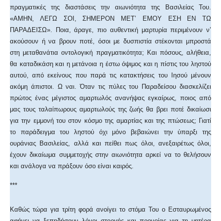
πραγματικές της διαστάσεις την αιωνιότητα της Βασιλείας Του.
«ΑΜΗΝ, ΛΕΓΩ ΣΟΙ, ΣΗΜΕΡΟΝ MET’ ΕΜΟΥ ΕΣΗ ΕΝ ΤΩ
ΠΑΡΑΔΕΙΣΩ». Ποια, άραγε, πιο αυθεντική μαρτυρία περιμένουν ν’
ακούσουν ή να βρουν ποτέ, όσοι με δυσπιστία στέκονται μπροστά
στη μεταθανάτια οντολογική πραγματικότητα; Και πόσους, αλήθεια,
θα καταδικάση και η μετάνοια η έστω όψιμος και η πίστις του ληστού
αυτού, από εκείνους που παρά τις κατακτήσεις του Ιησού μένουν
ακόμη άπιστοι. Ω ναι. Όταν τις πύλες του Παραδείσου διασκελίζει
πρώτος ένας μέγιστος αμαρτωλός ανανήψας εγκαίρως, ποιος από
μας τους ταλαίπωρους αμαρτωλούς της ζωής θα βρει ποτέ δικαίωσι
για την εμμονή του στον κόσμο της αμαρτίας και της πτώσεως; Γιατί
το παράδειγμα του ληστού όχι μόνο βεβαιώνει την ύπαρξι της
ουράνιας Βασιλείας, αλλά και πείθει πως όλοι, ανεξαιρέτως όλοι,
έχουν δικαίωμα συμμετοχής στην αιωνιότητα αρκεί να το θελήσουν
και ανάλογα να πράξουν όσο είναι καιρός.
***
Καθώς τώρα για τρίτη φορά ανοίγει το στόμα Του ο Εσταυρωμένος
αφήνει να ξεπηδήσουν λόγοι στοργής και προνοίας για τη μητέρα