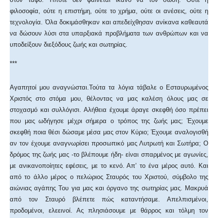
φιλοσοφία, ούτε η επιστήμη, ούτε το χρήμα, ούτε οι ανέσεις, ούτε η
τεχνολογία. Όλα δοκιμάσθηκαν και απεδείχθησαν ανίκανα καθεαυτά
να δώσουν λύσι στα υπαρξιακά προβλήματα των ανθρώπων και να
υποδείξουν διεξόδους ζωής και σωτηρίας.
***
Αγαπητοί μου αναγνώσται.Τούτα τα λόγια τάβαλε ο Εσταυρωμένος
Χριστός στο στόμα μου, θέλοντας να μας καλέση όλους μας σε
στοχασμό και συλλόγισι. Αλήθεια έχουμε άραγε σκεφθή όσο πρέπει
που μας ωδήγησε μέχρι σήμερα ο τρόπος της ζωής μας; Έχουμε
σκεφθή ποια θέσι δώσαμε μέσα μας στον Κύριο; Έχουμε αναλογισθή
αν τον έχουμε αναγνωρίσει προσωπικό μας Λυτρωτή και Σωτήρα; Ο
δρόμος της ζωής μας -το βλέπουμε ήδη- είναι σπαρμένος με αγωνίες,
με ανικανοποίητες εφέσεις, με το κενό. Απ’ το ένα μέρος αυτό. Και
από το άλλο μέρος ο πελώριος Σταυρός του Χριστού, σύμβολο της
αιώνιας αγάπης Του για μας και όργανο της σωτηρίας μας. Μακρυά
από τον Σταυρό βλέπετε πώς καταντήσαμε. Απελπισμένοι,
προδομένοι, ελεεινοί. Ας πλησιάσουμε με θάρρος και τόλμη τον