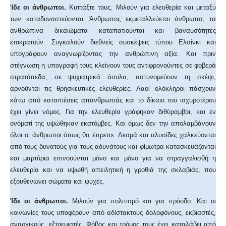
Ίδε οι άνθρωποι.
Κυττάξτε τους. Μιλούν για ελευθερία και μεταξύ
των καταδυναστεύονται. Άνθρωπος εκμεταλλεύεται άνθρωπο, τα
ανθρώπινα δικαιώματα καταπατιούνται και βαναυσότητες
επικρατούν. Συγκαλούν διεθνείς συσκέψεις τύπου Ελσίνκι και
υπογράφουν αναγνωρίζοντας την ανθρώπινη αξία. Και πριν
στέγνωση η υπογραφή τους κλείνουν τους αντιφρονούντες σε φοβερά
στρατόπεδα, σε ψυχιατρικά άσυλα, αστυνομεύουν τη σκέψι,
αρνούνται τις θρησκευτικές ελευθερίες. Λαοί ολόκληροι πάσχουν
κάτω από καταπιέσεις απανθρωπιάς και το δίκαιο του ισχυροτέρου
έχει γίνει νόμος. Για την ελευθερία γράφηκαν διθύραμβοι, και εν
ονόματί της υψώθηκαν εκατόμβες. Και όμως δεν την απολαμβάνουν
όλοι οι άνθρωποι όπως θα έπρεπε. Δεσμά και αλυσίδες χαλκεύονται
από τους δυνατούς για τους αδυνάτους και φίμωτρα κατασκευάζονται
και μαρτύρια επινοούνται μόνο και μόνο για να στραγγαλισθή η
ελευθερία και να υψωθή απειλητική η γροθιά της σκλαβιάς, που
εξουθενώνει σώματα και ψυχές.
Ίδε οι άνθρωποι.
Μιλούν για πολιτισμό και για πρόοδο. Και οι
κοινωνίες τους υποφέρουν από αδίστακτους δολοφόνους, εκβιαστές,
αναρχικούς, εξτρεμιστές. Φόβος και τρόμος τους έχει καταλάβει από