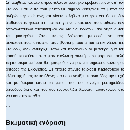
Στ’ αλήθεια, κάποιο απροσπέλαστο μυστήριο κρύβεται πίσω απ’ τον
Σταυρό. Γιατί αυτό που βλέπουμε σήμερα ξεπερνάει τα μέτρα της
ανθρώπινης σκέψεως και γίνεται αληθινό μυστήριο για όσους δεν
διαθέτουν τα φτερά της πίστεως για να πετάξουν στους αιθέρες των
αποκαλυπτικών πτερυγισμών καί για να εγγίσουν την άκρη αυτού
του μυστηρίου. Όταν κανείς βρίσκεται μπροστά σε τόσο
συγκλονιστικές εμπειρίες, όταν βλέπει μπροστά του το σκάνδαλο του
Σταυρού, όταν αντικρίζει έστω και προσωρινό το μεσουράνημα του
κακού, κυριεύεται από μιαν εύγλωττη σιωπή, που μαρτυρεί .πολύ
περισσότερα απ’ όσα θα ημπορούσε να μας πει σήμερα ο καλύτερος
ρήτορας της Εκκλησίας. Σε τέτοιες στιγμές ταιριάζει περισσότερο το
κλίμα της ήπιας κατανύξεως, που σου γεμίζει με άγιο δέος την ψυχή
και με δάκρυα καυτά τα μάτια, που σου ανοίγει μυστηριώδεις
διεξόδους ζωής και που σου εξασφαλίζει βιώματα πρωτόγνωρα στο
νου και στην καρδιά.
***
Βιωματική ενόραση