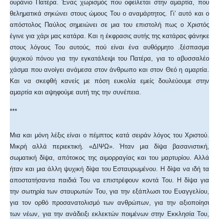
ουράνιο Πατέρα. Ένας χωρισμός που οφείλεται στην αμαρτία, που
θεληματικά σηκώνει στους ώμους Του ο αναμάρτητος. Γι’ αυτό και ο
απόστολος Παύλος σημειώνει σε μια του επιστολή πως ο Χριστός
έγινε για χάρι μας κατάρα. Και η έκφρασις αυτής της κατάρας φάνηκε
στους λόγους Του αυτούς, πού είναι ένα αυθόρμητο .ξέσπασμα
ψυχικού πόνου για την εγκατάλειψι του Πατέρα, για το αβυσσαλέο
χάσμα που ανοίγει ανάμεσα στον άνθρωπο και στον Θεό η αμαρτία.
Και να σκεφθή κανείς με πόση ευκολία εμείς δουλεύουμε στην
αμαρτία και αψηφούμε αυτή της την συνέπεια.
***
Μια και μόνη λέξις είναι ο πέμπτος κατά σειράν λόγος του Χριστού.
Μικρή αλλά περιεκτική. «ΔΙΨΩ». Ήταν μια δίψα βασανιστική,
σωματική δίψα, απότοκος της αιμορραγίας και του μαρτυρίου. Αλλά
ήταν και μια άλλη ψυχική δίψα του Εσταυρωμένου. Η δίψα να ιδή τα
αποστατήσαντα παιδιά Του να επιστρέφουν κοντά Του. Η δίψα για
την σωτηρία των σταυρωτών Του, για την εξάπλωσι του Ευαγγελίου,
για τον ορθό προσανατολισμό των ανθρώπων, για την αξιοποίησι
των νέων, για την ανάδειξι εκλεκτών ποιμένων στην Εκκλησία Του,