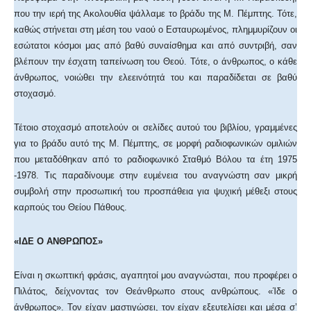
που την ιερή της Ακολουθία ψάλλαμε το βράδυ της Μ. Πέμπτης. Τότε,
καθώς στήνεται στη μέση του ναού ο Εσταυρωμένος, πλημμυρίζουν οι
εσώτατοι κόσμοι μας από βαθύ συναίσθημα και από συντριβή, σαν
βλέπουν την έσχατη ταπείνωση του Θεού. Τότε, ο άνθρωπος, ο κάθε
άνθρωπος, νοιώθει την ελεεινότητά του και παραδίδεται σε βαθύ
στοχασμό.
Τέτοιο στοχασμό αποτελούν οι σελίδες αυτού του βιβλίου, γραμμένες
για το βράδυ αυτό της Μ. Πέμπτης, σε μορφή ραδιοφωνικών ομιλιών
που μεταδόθηκαν από το ραδιοφωνικό Σταθμό Βόλου τα έτη 1975
-1978. Τις παραδίνουμε στην ευμένεια του αναγνώστη σαν μικρή
συμβολή στην προσωπική του προσπάθεια για ψυχική μέθεξι στους
καρπούς του Θείου Πάθους.
«ΙΔΕ Ο ΑΝΘΡΩΠΟΣ»
Είναι η σκωπτική φράσις, αγαπητοί μου αναγνώσται, που προφέρει ο
Πιλάτος, δείχνοντας τον Θεάνθρωπο στους ανθρώπους. «Ίδε ο
άνθρωπος». Τον είχαν μαστιγώσει, τον είχαν εξευτελίσει και μέσα σ’