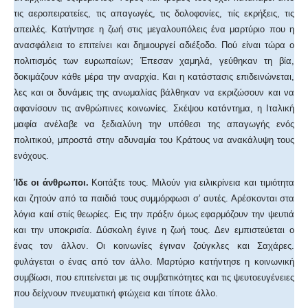
τις αεροπειρατείες, τις απαγωγές, τις δολοφονίες, τιίς εκρήξεις, τις
απειλές. Κατήντησε η ζωή στις μεγαλουπόλεις ένα μαρτύριο που η
ανασφάλεια το επιτείνει και δημιουργεί αδιέξοδο. Πού είναι τώρα ο
πολιτισμός των ευρωπαίων; Έπεσαν χαμηλά, γεύθηκαν τη βία,
δοκιμάζουν κάθε μέρα την αναρχία. Και η κατάστασις επιδεινώνεται,
λες και οι δυνάμεις της ανωμαλίας βάλθηκαν να εκριζώσουν και να
αφανίσουν τις ανθρώπινες κοινωνίες. Σκέψου κατάντημα, η Ιταλική
μαφία ανέλαβε να ξεδιαλύνη την υπόθεσι της απαγωγής ενός
πολιτικού, μπροστά στην αδυναμία του Κράτους να ανακάλυψη τους
ενόχους.
Ίδε οι άνθρωποι.
Κοιτάξτε τους. Μιλούν για ειλικρίνεια και τιμιότητα
και ζητούν από τα παιδιά τους συμμόρφωσι σ’ αυτές. Αρέσκονται στα
λόγια καιί στιίς θεωρίες. Εις την πράξιν όμως εφαρμόζουν την ψευτιά
και την υποκρισία. Δύσκολη έγινε η ζωή τους. Δεν εμπιστεύεται ο
ένας τον άλλον. Οι κοινωνίες έγιναν ζούγκλες και Σαχάρες.
φυλάγεται ο ένας από τον άλλο. Μαρτύριο κατήντησε η κοινωνική
συμβίωσι, που επιτείνεται με τις συμβατικότητες και τις ψευτοευγένειες
που δείχνουν πνευματική φτώχεια και τίποτε άλλο.