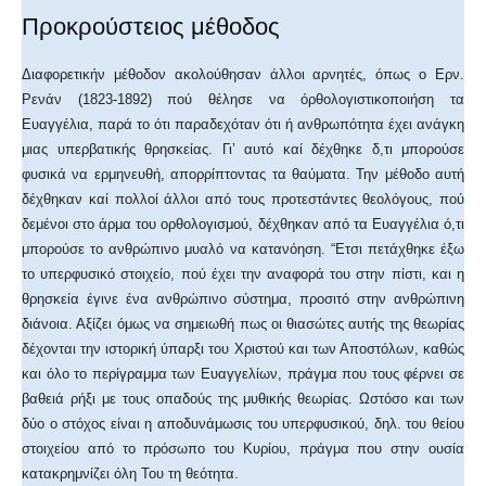
Προκρούστειος μέθοδος
Διαφορετικήν μέθοδον ακολούθησαν άλλοι αρνητές, όπως ο Ερν.
Ρενάν (1823-1892) πού θέλησε να όρθολογιστικοποιήση τα
Ευαγγέλια, παρά το ότι παραδεχόταν ότι ή ανθρωπότητα έχει ανάγκη
μιας υπερβατικής θρησκείας. Γι’ αυτό καί δέχθηκε δ,τι μπορούσε
φυσικά να ερμηνευθή, απορρίπτοντας τα θαύματα. Την μέθοδο αυτή
δέχθηκαν καί πολλοί άλλοι από τους προτεστάντες θεολόγους, πού
δεμένοι στο άρμα του ορθολογισμού, δέχθηκαν από τα Ευαγγέλια ό,τι
μπορούσε το ανθρώπινο μυαλό να κατανόηση. “Ετσι πετάχθηκε έξω
το υπερφυσικό στοιχείο, πού έχει την αναφορά του στην πίστι, και η
θρησκεία έγινε ένα ανθρώπινο σύστημα, προσιτό στην ανθρώπινη
διάνοια. Αξίζει όμως να σημειωθή πως οι θιασώτες αυτής της θεωρίας
δέχονται την ιστορική ύπαρξι του Χριστού και των Αποστόλων, καθώς
και όλο το περίγραμμα των Ευαγγελίων, πράγμα που τους φέρνει σε
βαθειά ρήξι με τους οπαδούς της μυθικής θεωρίας. Ωστόσο και των
δύο ο στόχος είναι η αποδυνάμωσις του υπερφυσικού, δηλ. του θείου
στοιχείου από το πρόσωπο του Κυρίου, πράγμα που στην ουσία
κατακρημνίζει όλη Του τη θεότητα.