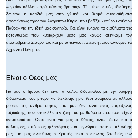
«ωραίον κάλλει παρά πάντας βροτούς». Τίς μέρες αυτές, ιδιαίτερα,
δονείται η καρδιά μας από γλυκά και θερμά συναισθήματα
αφοσιώσεως προς τον λατρευτόν Κύριο, που βαδίζει «επί το εκούσιον
Πάθος» για την ιδική μας σωτηρία. Και είναι ευλόγα τα αισθήματα της
κατανύξεως που κυριαρχούν μέσα μας καθώς ατενίζαμε τον
αιματόβρεκτο Σταυρό του και με ταπείνωσι περισσή προσκυνούμεν τα
Άχραντα Πάθη Του.
Είναι ο Θεός μας
Για μας ο Ιησούς δεν είναι ο καλός διδάσκαλος με την όμορφη
διδασκαλία που μπορεί να διεκδίκηση μια θέσι ανάμεσα σε άλλους
μύστες της ανθρωπότητας. Για μας δεν είναι ένας παράξενος
ταξιδιώτης, που εποίκιλλε την ζωή Του με θαύματα που τόσο είχαν
εντυπωσιάσει. Ούτε είναι για μας ο Κύριος, ένας, έστω και ο
καλύτερος, από τους φιλοσόφους πού εγνώρισε ποτέ ο πλανήτης
μας. Για μας αντιθέτως ο Χριστός είναι ο αιώνιος βασιλεύς των