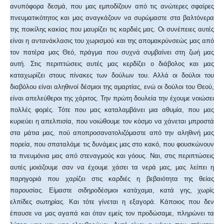
ανυπόφορα δεσμά, που μας εμποδίζουν από τις ανώτερες σφαίρες
πνευματικότητος και μας αναγκάζουν να συρώμαστε στα βαλτόνερα
της ποικίλης κακίας που μαυρίζει τις καρδιές μας. Οι συνέπειες αυτές
είναι η αντανάκλασις του χωρισμού και της απομακρύνσεώς μας από
τον πατέρα μας Θεό, πράγμα που συχνά συμβαίνει στη ζωή μας
αυτή. Στις περιπτώσεις αυτές μας κερδίζει ο διάβολος και μας
καταχωρίζει στους πίνακες των δούλων του. Αλλά οι δούλοι του
διαβόλου είναι αληθινοί δέσμιοι της αμαρτίας, ενώ οι δούλοι του Θεού,
είναι απελεύθεροι της χάριτος. Την πρώτη δουλεία την έχουμε νοιώσει
πολλές φορές. Τότε που μας καταλαμβάνει μια αθυμία, που μας
κυριεύει η απελπισία, που νοιώθουμε τον κόσμο να χάνεται μπροστά
στα μάτια μας, πού αποπροσανατολιζόμαστε από την αληθινή μας
πορεία, που σπαταλάμε τις δυνάμεις μας στο κακό, που φουσκώνουν
τα πνευμόνια μας από στεναγμούς και γόους. Ναι, στις περιπτώσεις
αυτές μοιάζουμε σαν να έχουμε χάσει τα νερά μας, μας λείπει η
παρηγοριά που χαρίζει στις καρδιές η βεβαιότητα της θείας
παρουσίας. Είμαστε σιδηροδέσμιοι κατάχαμα, κατά γης, χωρίς
ελπίδες σωτηρίας. Και τότε γίνεται η εξαγορά. Κάποιος που δεν
έπαυσε να μας αγαπά και όταν εμείς τον προδώσαμε, πληρώνει τα