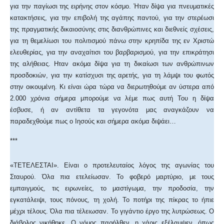
για την παγίωσι της ειρήνης στον κόσμο. Ήταν δίψα για πνευματικές
κατακτήσεις, για την επιβολή της αγάπης παντού, για την στερέωσι
της πραγματικής δικαιοσύνης στις διανθρώπινες και διεθνείς σχέσεις,
για τη θεμελίωσι του πολιτισμού πάνω στην κρηπίδα της εν Χριστώ
ελευθερίας, για την αναχαίτισι του βαρβαρισμού, για την επικράτησι
της αλήθειας. Ηταν ακόμα δίψα για τη δικαίωσι των ανθρώπινων
προσδοκιών, για την κατίσχυσι της αρετής, για τη λάμψι του φωτός
στην οικουμένη. Κι είναι ώρα τώρα να διερωτηθούμε αν ύστερα από
2.000 χρόνια σήμερα μπορούμε να λέμε πως αυτή Του η δίψα
έσβυσε, ή αν αντίθετα τα γεγονότα μας αναγκάζουν να
παραδεχθούμε πως ο Ιησούς και σήμερα ακόμα διψάει…
***
«ΤΕΤΕΛΕΣΤΑΙ». Είναι ο προτελευταίος λόγος της αγωνίας του
Σταυρού. Όλα πια ετελείωσαν. Το φοβερό μαρτύριο, με τους
εμπαιγμούς, τις ειρωνείες, το μαστίγωμα, την προδοσία, την
εγκατάλειψι, τους πόνους, τη χολή. Το ποτήρι της πίκρας το ήπιε
μέχρι τέλους. Όλα πια τέλειωσαν. Το γιγάντιο έργο της λυτρώσεως. Ο
διάβολος νικήθηκε. Ο νόμος παρήλθεν, η χάρις εξέλαμψεν, όπως