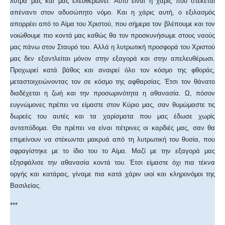
λύτρα μας και μας ελευθερώνει. Αυτό είναι η χάρις που στέκεται
απέναντι στον αδυσώπητο νόμο. Και η χάρις αυτή, ο εξιλασμός
απορρέει από το Αϊμα του Χριστού, που σήμερα τον βλέπουμε και τον
νοιώθουμε πιο κοντά μας καθώς θα τον προσκυνήσωμε στους ναούς
μας πάνω στον Σταυρό του. Αλλά η λυτρωτική προσφορά του Χριστού
μας δεν εξαντλείται μόνον στην εξαγορά και στην απελευθέρωσι.
Προχωρεί κατά βάθος και αναιρεί όλο τον κόσμο της φθοράς,
μεταστοιχειώνοντας τον σε κόσμο της αφθαρσίας. Έτσι τον θάνατο
διαδέχεται η ζωή και την προσωρινότητα η αθανασία. Ω, πόσον
ευγνώμονες πρέπει να είμαστε στον Κύριο μας, σαν θυμώμαστε τις
δωρεές του αυτές και τα χαρίσματα που μας έδωσε χωρίς
ανταπόδομα. Θα πρέπει να είναι πέτρινες οι καρδιές μας, σαν θα
επιμείνουν να στέκωνται μακρυά από τη λυτρωτική του θυσία, που
σφραγίστηκε με το ίδιο του το Αίμα. Μαζί με την εξαγορά μας
εξησφάλισε την αθανασία κοντά του. Έτσι είμαστε όχι πια τέκνα
οργής και κατάρας, γίναμε πια κατά χάριν υιοί και κληρονόμοι της
Βασιλείας.
***