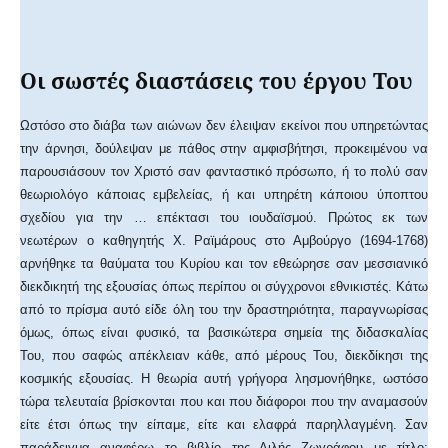
Οι σωστές διαστάσεις του έργου Του
Ωστόσο στο διάβα των αιώνων δεν έλειψαν εκείνοι που υπηρετώντας
την άρνησι, δούλεψαν με πάθος στην αμφισβήτησι, προκειμένου να
παρουσιάσουν τον Χριστό σαν φανταστικό πρόσωπο, ή το πολύ σαν
θεωριολόγο κάποιας εμβελείας, ή και υπηρέτη κάποιου ύποπτου
σχεδίου για την … επέκτασι του ιουδαϊσμού. Πρώτος εκ των
νεωτέρων ο καθηγητής Χ. Ραϊμάρους στο Αμβούργο (1694-1768)
αρνήθηκε τα θαύματα του Κυρίου και τον εθεώρησε σαν μεσσιανικό
διεκδικητή της εξουσίας όπως περίπου οι σύγχρονοι εθνικιστές. Κάτω
από το πρίσμα αυτό είδε όλη του την δραστηριότητα, παραγνωρίσας
όμως, όπως είναι φυσικό, τα βασικώτερα σημεία της διδασκαλίας
Του, που σαφώς απέκλειαν κάθε, από μέρους Του, διεκδίκησι της
κοσμικής εξουσίας. Η θεωρία αυτή γρήγορα λησμονήθηκε, ωστόσο
τώρα τελευταία βρίσκονται που και που διάφοροι που την αναμασούν
είτε έτσι όπως την είπαμε, είτε και ελαφρά παρηλλαγμένη. Σαν
παράδειγμα αναφέρω το βιβλίο της Λιλής Ζωγράφου με τίτλο: