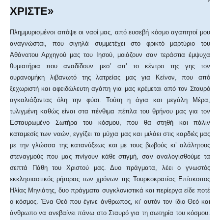
ΧΡΙΣΤΕ»
Πλημμυρισμένοι απόψε οι ναοί μας, από ευσεβή κόσμο αγαπητοί μου
αναγνώσται, που σιγηλά συμμετέχει στο φρικτό μαρτύριο του
Αθάνατου Αρχηγού μας του Ιησού, μοιάζουν σαν τεράστια έμψυχα
θυμιατήρια που αναδίδουν μεσ’ απ’ το κέντρο της γης τον
ουρανομήκη λιβανωτό της λατρείας μας για Κείνον, που από
ξεχωριστή και αφειδώλευτη αγάπη για μας κρέμεται από τον Σταυρό
αγκαλιάζοντας όλη την φύσι. Τούτη η άγια και μεγάλη Μέρα,
τυλιγμένη καθώς είναι στα πένθιμα πέπλα του θρήνου μας για τον
Εσταυρωμένο Σωτήρα του κόσμου, που θα στηθή και πάλιν
καταμεσίς των ναών, εγγίζει τα μύχια μας και μιλάει στις καρδιές μας
με την γλώσσα της κατανύξεως και με τους βωβούς κι’ αλάλητους
στεναγμούς που μας πνίγουν κάθε στιγμή, σαν αναλογισθούμε τα
σεπτά Πάθη του Χριστού μας. Δυο πράγματα, λέει ο γνωστός
εκκλησιαστικός ρήτορας των χρόνων της Τουρκοκρατίας Επίσκοπος
Ηλίας Μηνιάτης, δυο πράγματα συγκλονιστικά και περίεργα είδε ποτέ
ο κόσμος. Ένα Θεό που έγινε άνθρωπος, κι’ αυτόν τον ίδιο Θεό και
άνθρωπο να ανεβαίνει πάνω στο Σταυρό για τη σωτηρία του κόσμου.