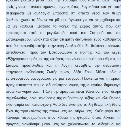
εζούσαν μυστικά μέσα τους την εξάρτησί τους από το Θεό. Τώρα
εμείς γίναμε πανεπιστήμονες, τεχνοκράτες, λογοκόποι και γι’ αυτό
στεκόμαστε με συλλόγισι μπροστά στ’ άπατα νερά των θείων
βουλών, χωρίς τη δύναμι να ρίξουμε άγκυρα για να στηριχθούμε και
να μη χαθούμε. Ωστόσο το νόημα της μέρας αυτής, που όλη
κυριαρχείται από τη μεγαλειώδη σκιά του Σταυρού και του
Εσταυρωμένου, βρίσκεται στην απέριττη διατύπωσι ενός καθίσματος
που θα ακουσθή απόψε στην ιερή Ακολουθία. Σε δεύτερο πρόσωπο
απευθύνεται προς τον Εσταυρωμένο ο ποιητής και του λέγει;
«Εξηγόρασας ημάς εκ της κατάρας του νόμου τω τιμίω σου Αϊματι, τω
Σταυρώ προσηλωθείς και τη λόγχη κεντηθείς, την άθανασίαν
επήγασας ανθρώποις Σωτήρ ημών, δόξα Σοι». Μιλάει εδώ ο
εμπνευσμένος υμνογράφος για μια εξαγορά. Πρόκειται για τη φρικτή
πραγματικότητα που ο αδυσώπητος νόμος της αμαρτίας δημιουργεί
μέσα και γύρω μας. Η ζωή της αμαρτίας είναι θάνατος, είναι δεσμά
αιχμαλωσίας, είναι αναίρεσις της ανθρώπινης αξίας και ελευθερίας,
είναι ατιμία και καταισχύνη. Αυτό δεν είναι μια απλή θεωρητική θέσις.
Έχει τις προεκτάσεις της πάνω μας και γύρω μας. Κάθε φορά που
κάνουμε παραχωρήσεις στον κόσμο της φθοράς, όπως λέγεται ηή
αμαρτία, νοιώθουμε μέοα μας να χαλκεύωνται τα σιδερένια και