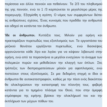
περίσσεια και άλλοι πεινούν και πεθαίνουν. Τα 2/3 του πληθυσμού
της γης πεινούν, ενώ το 1 /3 καρπώνεται το μεγαλύτερο μέρος της
παραγωγής. Εξητμίσθη η αγάπη. Ο νόμος των συμφερόντων διέπει
τις ανθρώπινες σχέσεις. Ένας κυνισμός που προδίδει την ανθρωπιά
και οδηγεί σε κατάντια τον άνθρωπο.
Ίδε οι άνθρωποι.
Κυττάξτε τους. Μιλούν για ειρήνη και
προετοιμάζουν πυρετωδώς τους εξοπλισμούς των. Τα εργοστάσια του
μαζικού θανάτου εργάζονται πυρετωδώς, ενώ διασκέψεις
οργανώνονται κάθε λίγο και λιγάκι για να κάψουν λιβανωτό στην
ειρήνη, ενώ από τα παρασκήνια οι μεγάλοι ενισχύουν το άναμμα των
πολεμικών πυρών και μεθοδεύουν την κλαγγή των όπλων. Στις
τράπεζες των διαπραγματεύσεων μιλούν για αφοπλισμούς, ενώ
πιστεύουν στους εξοπλισμούς. Σε μια δεδομένη στιγμή οι ίδιοι οι
άνθρωποι θα αυτοκαταστραφούν, καθώς με την πίεσι ενός διακόπτου
θα ολοκληρώσουν την καταστροφή του πλανήτη τους. φοβερή
κατάντια για το τιμημένο πλάσμα του Θεού, που στην όμορφη
ατμόσφαιρα της ειρήνης βρίσκει την ολοκλήρωσί του και την
έκπλήρωσι των μύχιων πόθων του.