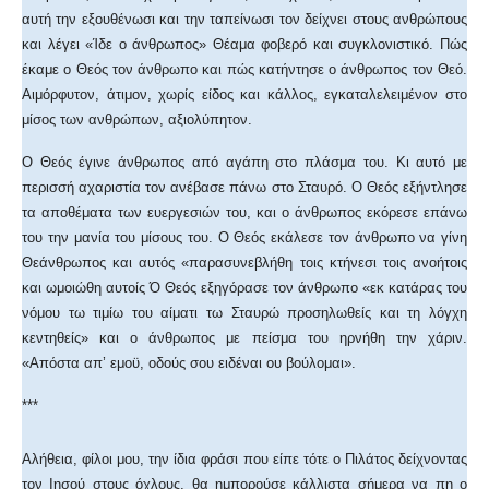
αυτή την εξουθένωσι και την ταπείνωσι τον δείχνει στους ανθρώπους
και λέγει «Ίδε ο άνθρωπος» Θέαμα φοβερό και συγκλονιστικό. Πώς
έκαμε ο Θεός τον άνθρωπο και πώς κατήντησε ο άνθρωπος τον Θεό.
Αιμόρφυτον, άτιμον, χωρίς είδος και κάλλος, εγκαταλελειμένον στο
μίσος των ανθρώπων, αξιολύπητον.
Ο Θεός έγινε άνθρωπος από αγάπη στο πλάσμα του. Κι αυτό με
περισσή αχαριστία τον ανέβασε πάνω στο Σταυρό. Ο Θεός εξήντλησε
τα αποθέματα των ευεργεσιών του, και ο άνθρωπος εκόρεσε επάνω
του την μανία του μίσους του. Ο Θεός εκάλεσε τον άνθρωπο να γίνη
Θεάνθρωπος και αυτός «παρασυνεβλήθη τοις κτήνεσι τοις ανοήτοις
και ωμοιώθη αυτοίς Ό Θεός εξηγόρασε τον άνθρωπο «εκ κατάρας του
νόμου τω τιμίω του αίματι τω Σταυρώ προσηλωθείς και τη λόγχη
κεντηθείς» και ο άνθρωπος με πείσμα του ηρνήθη την χάριν.
«Απόστα απ’ εμοϋ, οδούς σου ειδέναι ου βούλομαι».
***
Αλήθεια, φίλοι μου, την ίδια φράσι που είπε τότε ο Πιλάτος δείχνοντας
τον Ιησού στους όχλους, θα ημπορούσε κάλλιστα σήμερα να πη ο