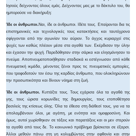
Ιησούς δείχνοντας όλους εμάς. Δείχνοντας μας με το δάκτυλο του, θα
ημπορούσε να διακήρυξη:
Ίδε οι άνθρωποι.
Ναι, ίδε οι άνθρωποι. Ιδέτε τους. Επαίρονται δια τις
επιστημονικές και τεχνολογικές τους κατακτήσεις και ταυτόχρονα
σφίγγονται από την αγωνίαν του αύριον. Το άγχος κυριαρχεί στις
ψυχές των καθώς πλέουν μέσα στα αγαθά των. Εκέρδισαν την ύλην
και έχασαν την ψυχή. Παρεδόθησαν στην σάρκα και ελησμόνησαν το
πνεύμα. Αποπνευματοποιήθησαν σταδιακά κι εστέγνωσαν από κάθε
πνευματική ικμάδα, μένοντας ξένοι προς τις πνευματικές εμπειρίες,
που τροφοδοτούν τον έσω της καρδίας άνθρωπο, που ολοκληρώνουν
την προσωπικότητα και δίνουν νόημα στη ζωή.
Ίδε οι άνθρωποι.
Κυττάξτε τους. Τους εχάρισα όλα τα αγαθά της
γης, τους ώρισα κορωνίδες της δημιουργίας, τους ετοποθέτησα
βασιλείς της κτίσεως όλης. Όλα τα έθεσα στη διάθεσί τους, για να τα
απολαμβάνουν όλοι, με αγάπη, με ενότητα και ομοφροσύνη. Και
όμως, αυτοί χωρίσθηκαν σε τάξεις και παρατάξεις και οι μεν στερούν
τα αγαθά από τους δε. Το κοινωνικό πρόβλημα βρίσκεται σε έξαρσι.
Άλλοι μεθούν πάνω στη γη κολυμβώντας στην αφθονία και στην