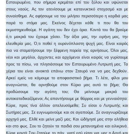
Εσταυρωμένο, που σήμερα κρεμάται επί του ξύλου και υψώνεται
στους ναούς. Ας τον ατενίσουμε με κατανυκτικό στοχασμό και με
συναίσθημα. Ας αφήσουμε να του μιλήσει περισσότερο η καρδιά μας
παρά το στόμα μας. Εκείνος δέχεται κάθε τι που θα του
εκμυστηρευθούμε. Η αγάπη του δεν έχει όρια. Κοντά του θα βρούμε
ό,τι μακριά του έχουμε χάσει. Την άξια μας, την ειρήνη μας, την
ελευθερία μας. Ό,τι ποθεί η ουρανόπλαστη ψυχή μας. Είναι καιρός
πια να σταματήσουμε την ξέφρενη πορεία της αρνήσεως. Όλοι μας,
νέοι και μεγάλοι, άρχοντες και αρχόμενοι είναι καιρός να γυρίσουμε
προς τα πίσω, να πλησιάσουμε τον Εσταυρωμένο Λυτρωτή μας. Τα
χέρια του είναι ανοικτά επάνω στον Σταυρό νια να μας δεχθούν.
Αρκεί εμείς να κάμουμε το αποφασιστικό βήμα. Τι λέτε, φίλοι μου
αναγνώσται, θα αρνηθούμε στον Κύριο μας αυτό το βήμα; Θα
προδώσουμε την αγάπη του; Θα μείνουμε μακριά του
αυτοκαταδικαζόμενοι; Ας απαντήσουμε με θάρρος και με γενναιότητα:
Κύριε, προς τίνα άλλον απελευσόμεθα; Συ είσαι ο Λυτρωτής και
Σωτήρας μας. Σε ευγνωμονούμε και σε αγαπούμε. Σε αναγνωρίζουμε
αρχηγό μας. Ελθέ και μείνε μαζί μας. Και ώδήγησέ μας στην αλήθεια
και στο φως. Σου το ζητούν τα παιδιά σου μετανοημένα και ειλικρινά.
Κύριε κοντά Σου ζητούμε το πάν, γιατί εσύ είσαι για μας η Αρχή και