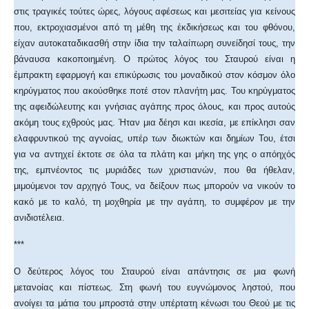
στις τραγικές τούτες ώρες, λόγους αφέσεως και μεσιτείας για κείνους
που, εκτροχιασμένοι από τη μέθη της έκδικήσεως και του φθόνου,
είχαν αυτοκαταδικασθή στην ίδια την ταλαίπωρη συνείδησί τους, την
βάναυσα κακοποιημένη. Ο πρώτος λόγος του Σταυρού είναι η
έμπρακτη εφαρμογή και επικύρωσις του μοναδικού στον κόσμον όλο
κηρύγματος που ακούσθηκε ποτέ στον πλανήτη μας. Του κηρύγματος
της αφειδώλευτης και γνήσιας αγάπης προς όλους, και προς αυτούς
ακόμη τους εχθρούς μας. Ήταν μια δέησι και ικεσία, με επίκλησι σαν
ελαφρυντικού της αγνοίας, υπέρ των διωκτών και δημίων Του, έτσι
για να αντηχεί έκτοτε σε όλα τα πλάτη και μήκη της γης ο απόηχός
της, εμπνέοντος τις μυριάδες των χριστιανών, που θα ήθελαν,
μιμούμενοι τον αρχηγό Τους, να δείξουν πως μπορούν να νικούν το
κακό με το καλό, τη μοχθηρία με την αγάπη, το συμφέρον με την
ανιδιοτέλεια.
***
Ο δεύτερος λόγος του Σταυρού είναι απάντησις σε μια φωνή
μετανοίας και πίστεως. Στη φωνή του ευγνώμονος ληστού, που
ανοίγει τα μάτια του μπροστά στην υπέρτατη κένωσι του Θεού με τις