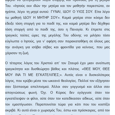
Του. «Ιησούς ουν ιδών την μητέρα και τον μαθητήν παρεστώτα, ον
ηγάπα, λέγει τη μητρί αυτού: ΓΥΝΑΙ, ΙΔΟΥ Ο ΥΙΟΣ ΣΟΥ. Είτα λέγει
τω μαθητή ΙΔΟΥ Η ΜΗΤΗΡ ΣΟΥ». Καμιά μητέρα στον κόσμο δεν
έδειξε τόση στοργή για το παιδί της, και καμιά μητέρα δεν δέχθηκε
τόση στοργή από το παιδί της, όσο η Παναγία. Κι έπρεπε στις
τραγικές τούτες ώρες της μεγάλης Του οδύνης να μιλήσει τόσο
εύγλωττα ο Ιησούς, για ν’ αφήση σαν παρακαταθήκη σε όλους μας
την ανάγκη για ισόβιο σέβας και φροντίδα για κείνους, που μας
χάρισαν τη ζωή.
Ο τέταρτος λόγος του Χριστού απ’ τον Σταυρό έχει μιαν ανείπωτη
τραγικότητα και δυσθεώρητο βάθος και πλάτος. «ΘΕΕ ΜΟΥ, ΘΕΕ
ΜΟΥ ΙΝΑ ΤΙ ΜΕ ΕΓΚΑΤΕΛΙΠΕΣ;». Αυτός είναι ο δυσκολότερος
λόγος, που κρύβει μέσα του ωκεανό θεολογίας. Πολλοί τον εξήγησαν
σαν ξέσπασμα απελπισμού. Άλλοι σαν γογγυσμό και άλλοι σαν
απογνώσεως φωνή. Όχι. Ο Κύριος δεν εγόγγυσε όταν τον
εγκατέλειψαν οι φίλοι, ούτε όταν τον κατεδίκασαν αδίκως, ούτε όταν
τον εμαστίγωσαν. Παραπονείται τώρα για κάτι που του κοστίζει
ακριβά. Κι αυτό είναι ο χωρισμός Του, έστω και πρόσκαιρος, από τον