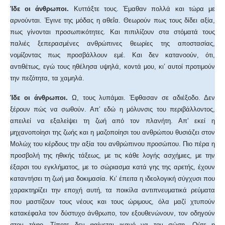
Ίδε οι άνθρωποι.
Κυττάξτε τους. Έμαθαν πολλά και τώρα με
αρνούνται. Έγινε της μόδας η αθεΐα. Θεωρούν πως τους δίδει αξία,
πως γίνονται προσωπικότητες. Και πιπιλίζουν στα στόματά τους
παλιές ξεπερασμένες ανθρώπινες θεωρίες της αποστασίας,
νομίζοντας πως προσβάλλουν εμέ. Και δεν κατανοούν, ότι,
αντιθέτως, εγώ τους ηθέλησα υψηλά, κοντά μου, κι’ αυτοί προτιμούν
την πεζότητα, τα χαμηλά.
Ίδε οι άνθρωποι.
Ω, τους λυπάμαι. Έφθασαν σε αδιέξοδο. Δεν
ξέρουν πώς να σωθούν. Απ’ εδώ η μόλυνσις του περιβάλλοντος,
απειλεί να εξαλείψει τη ζωή από τον πλανήτη. Απ’ εκεί η
μηχανοποίησι της ζωής και η μαζοποίησι του ανθρώπου θυσιάζει στον
Μολώχ του κέρδους την αξία του ανθρώπινου προσώπου. Πιο πέρα η
προσβολή της ηθικής τάξεως, με τις κάθε λογής ασχήμιες, με την
έξαρσι του εγκλήματος, με το σώριασμα κατά γης της αρετής, έχουν
καταντήσει τη ζωή μια δοκιμασία. Κι’ έπειτα η ιδεολογική σύγχυσι που
χαρακτηρίζει την εποχή αυτή, τα ποικίλα αντιπνευματικά ρεύματα
που μαστίζουν τους νέους και τους ώριμους, όλα μαζί χτυπούν
κατακέφαλα τον δύστυχο άνθρωπο, τον εξουθενώνουν, τον οδηγούν
στον τάφο. Τίποτε δεν φαίνεται ικανό να τον σώση. Ούτε η