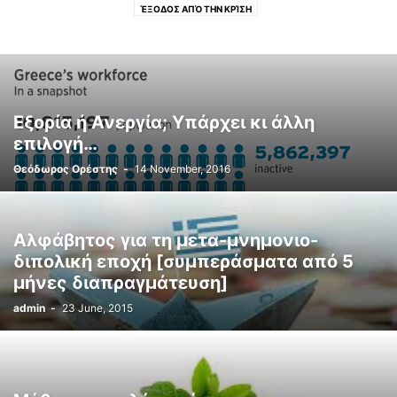
ΈΞΟΔΟΣ ΑΠΌ ΤΗΝ ΚΡΊΣΗ
Εξορία ή Ανεργία; Υπάρχει κι άλλη
επιλογή…
Θεόδωρος Ορέστης
-
14 November, 2016
Αλφάβητος για τη μετα-μνημονιο-
διπολική εποχή [συμπεράσματα από 5
μήνες διαπραγμάτευση]
admin
-
23 June, 2015