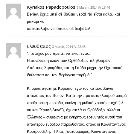
Kyriakos Papadopoulos
3 March, 2014 At 18:46
Beriev, ἔχεις μπεῖ σὲ βαθειὰ νερά! Νὰ εἶσαι καλά, καὶ
μακάρι νὰ
σὲ καταλαβαίνει ὅποιος σὲ διαβάζει!
Ελευθέριος
3 March, 2014 At 22:45
“…στόχος μας πρέπει να είναι ένας:
Η συνένωση όλων των Ορθόδοξων πληθυσμών.
Από τους Στροφάδες και τη Γαύδο μέχρι την Οχοτσκική
Θάλασσα και τον Βερίγγειο πορθμό.”
Κι όμως αγαπητέ Κυριάκο, εγώ τον καταλαβαίνω
απολύτως τον Beriev∙ Κατά την προ κατακλυσμού μακρά
προϊστορική περίοδο, εκείνη τη μυθική χρυσή εποχή (εξ
ου και “Χρυσή Αυγή”), όχι απλά οι Ορθόδοξοι αλλά οι
Έλληνες – σύμφωνα με έγκριτους ερευνητές αυτού του
απώτερου ενδόξου παρελθόντος, όπως οι Κωνσταντίνος
Κουτρουβέλης, Ηλίας Τσατσόμοιρος, Κωνσταντίνος