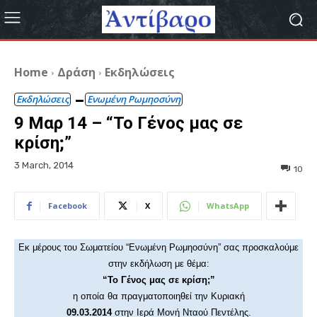
Home
Δράση
Εκδηλώσεις
Εκδηλώσεις
Ενωμένη Ρωμηοσύνη
9 Μαρ 14 – “Το Γένος μας σε
κρίση;”
3 March, 2014
10
Facebook
X
WhatsApp
Εκ μέρους του Σωματείου “Ενωμένη Ρωμηοσύνη”
σας προσκαλούμε
στην εκδήλωση με θέμα:
“Το Γένος μας σε κρίση;”
η οποία θα πραγματοποιηθεί
την Κυριακή
09.03.2014
στην Ιερά Μονή Νταού Πεντέλης.