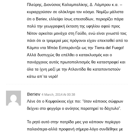
Πλεύρης, Διονύσιος Καλαμπαλίκης, Δ. Λάμπρου κ.α. –
κυριαρχούσαν σε ολόκληρο τον κόσμο. Νομίζω μάλιστα
ότι ο Beriev, ελλείψει ίσως επεισοδίων, περιορίζει πάρα
πολύ την γεωγραφική έκταση της υφηλίου αφού προς
Νότον αρκείται μονάχα στη Γαύδο, ενώ είναι γνωστό τοις
πάσι ότι οι τρομεροί μας πρόγονοι είχαν επεκταθεί από το
Κάμπο ντα Μπόα Εσπεράντζα ως την Tierra del Fuego!
Αλλά δυστυχώς θα επέλθει ο κατακλυσμός και ο
πανάρχαιος αυτός πρωτοπολιτισμός θα καταστραφεί και
όλα τα ίχνη μαζί με την Ατλαντίδα θα καταποντιστούν
κάτω απ΄τα νερά!
Beriev
4 March, 2014 At 00:38
Λένε ότι ο Κομφούκιος είχε πει: “όταν κάποιος σώφρων
δείχνει στο φεγγάρι ο ανόητος παρατηρεί το δάχτυλο”.
Το ρητό αυτό στην πατρίδα μας για κάποιον περίεργο
παλαιότερα-αλλά προφανή σήμερα-λόγο συνδέθηκε με