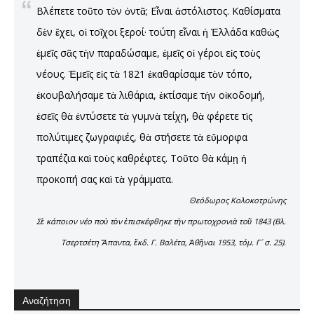
Βλέπετε τοῦτο τὸν ὀντᾶ; Εἶναι ἀστόλιστος. Καθίσματα
δὲν ἔχει, οἱ τοῖχοι ξεροί· τούτη εἶναι ἡ Ἑλλάδα καθὼς
ἐμεῖς σᾶς τὴν παραδώσαμε, ἐμεῖς οἱ γέροι εἰς τοὺς
νέους. Ἐμεῖς εἰς τὰ 1821 ἐκαθαρίσαμε τὸν τόπο,
ἐκουβαλήσαμε τὰ λιθάρια, ἐκτίσαμε τὴν οἰκοδομή,
ἐσεῖς θὰ ἐντύσετε τὰ γυμνὰ τείχη, θὰ φέρετε τὶς
πολύτιμες ζωγραφιές, θὰ στήσετε τὰ εὔμορφα
τραπέζια καὶ τοὺς καθρέφτες. Τοῦτο θὰ κάμῃ ἡ
προκοπή σας καὶ τὰ γράμματα.
Θεόδωρος Κολοκοτρώνης
Σὲ κάποιον νέο ποὺ τὸν ἐπισκέφθηκε τὴν πρωτοχρονιὰ τοῦ 1843 (Βλ.
Τσερτσέτη Ἅπαντα, ἔκδ. Γ. Βαλέτα, Ἀθῆναι 1953, τόμ. Γ´ σ. 25).
Αναζήτηση