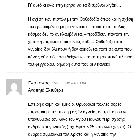
Γι’ αυτό κι εγώ επιχείρησα να τα διευρύνω λιγάκι…
Η σχέση των πιστών με την Ορθοδοξία όπως και η σχέση
του ερωτευμένου με μια γυναίκα – παρά το ότι πολύς
κόσμος δεν το αντιλαμβάνεται – προδίδουν πάντοτε την
χαοτική παρουσία του κενού, καθώς Ορθοδοξία και
γυναίκα δεν βλέπουν ή δεν αρκούνται ποτέ σε αυτά που
κάνεις γι’ αυτές, σου δείχνουν πάντα τη σκοτεινή πλευρά
του φεγγαριού, δηλαδή αυτά που δεν κάνεις!
Eλοτανος
7 March, 2014 At 01:04
Αγαπητέ Ελευθεριε
Επειδή ακόμη και εμείς οι Ορθόδοξοι πολλές φορές
παραποιυμε την πίστη μας έν αγνοία, επιτρεψέ μου να
υπενθυμίσω τον λόγο του Αγίου Παύλου περί σχέσης
ανδρός και γυναικός ( πχ Εφεσ 5 25 και αλλα χωρία). Ο
άνδρας συμβολίζει τον Χριστο και η γυναίκα την