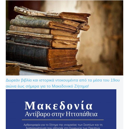
Δωρεάν βιβλία και ιστορικά ντοκουμέντα από τα μέσα του 19ου
αιώνα έως σήμερα για το Μακεδονικό Ζήτημα!