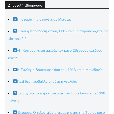
Δημοφιλή εβδομάδας
Η ιστορία της οικογένειας Μεταξά.
Ὅταν ἡ παράδοση στούς Ὀθωμανούς παρουσιάζεται ὡς
«ἱστορικό δ...
«Η Κύπρος κείται μακράν…» και ο 28χρονος έφεδρος
καταδ...
Η Συνθήκη Βουκουρεστίου του 1913 και η Μακεδονία.
Γιατί δέν προβάλλεται αὐτή ἡ νεολαία;
Ένα άγνωστο περιστατικό με τον Τάσο Ισαάκ στα 1990.
+ Αντί μ...
Έκτορας: Ο τελευταίος υπερασπιστής της Τροίας και ο