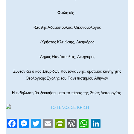
Ομιλητές :
-Στάθης Αδαμόπουλος, Οικονομολόγος
-Χρήστος Κλειώσης, Δικηγόρος
-Δήμος Θανάσουλας, Δικηγόρος
Συντονίζει ο κος Σπυρίδων Κοντογιάννης,
ομότιμος καθηγητής
Θεολογικής Σχολής του Πανεπιστημίου Αθηνών
Η εκδήλωση θα ξεκινήσει μετά το πέρας της Θείας Λειτουργίας.
F
M
T
E
Pr
W
W
Li
a
e
wi
m
in
or
h
n