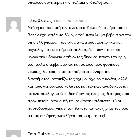
οπαδούς συγκεκριμένης πολιτικής ιδεολογίας…
Ελευθέριος
4 March, 2014 At 08:24
Ακόμη και σε αυτή την τελευταία Κομφούκια ρήση του ο
Beriev έχει απόλυτο δίκιο, αφού παρέλειψα βέβαια να πω
ότι ο ελληνισμός – ως ένας ανώτερος πολιτιστικά και
τεχνολογικά από σήμερα πολιτισμός – δεν αποίκισε
μόνον την υδρόγειο αφήνοντας διάχυτα παντού τα ίχνη
του, αλλά υπερβαίνοντας και αυτούς τους φυσικούς
νόμους, ξεπέρασε και το υπέρτατο σύνορο του
διαστήματος, αποικίζοντας όχι μονάχα το φεγγάρι, αλλά
και τους γειτονικούς γαλαξίες και τελικώς αναδεικνύεται
σε ένα συλλογικό θεό, διαθέτοντας όλες τις ιδιότητες που
προκύπτουν από αυτή την ανώτατη υπόσταση: είναι
παντοδύναμος, νικάει τον θάνατο και ελέγχει με τον νου
του τις δυνάμεις ολοκλήρου του σύμπαντος!
Don Patron
4 March, 2014 At 18:48