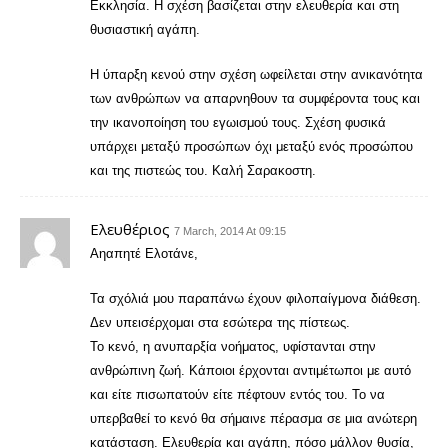
Εκκλησία. Η σχέση βασίζεται στην ελευθερία και στη
θυσιαστική αγάπη.
Η ύπαρξη κενού στην σχέση ωφείλεται στην ανικανότητα
των ανθρώπων να απαρνηθουν τα συμφέροντα τους και
την ικανοποίηση του εγωισμού τους. Σχέση φυσικά
υπάρχει μεταξύ προσώπων όχι μεταξύ ενός προσώπου
και της πιστεώς του. Καλή Σαρακοστη.
Ελευθέριος
7 March, 2014 At 09:15
Αηαπητέ Ελοτάνε,
Τα σχόλιά μου παραπάνω έχουν φιλοπαίγμονα διάθεση.
Δεν υπεισέρχομαι στα εσώτερα της πίστεως.
Το κενό, η ανυπαρξία νοήματος, υφίστανται στην
ανθρώπινη ζωή. Κάποιοι έρχονται αντιμέτωποι με αυτό
και είτε πισωπατούν είτε πέφτουν εντός του. Το να
υπερβαθεί το κενό θα σήμαινε πέρασμα σε μια ανώτερη
κατάσταση. Ελευθερία και αγάπη, πόσο μάλλον θυσία,