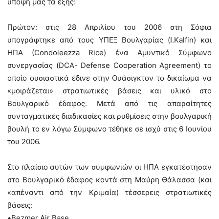
υπόψη μας τα εξής:
Πρώτον: στις 28 Απριλίου του 2006 στη Σόφια
υπογράφτηκε από τους ΥΠΕΞ Βουλγαρίας (I.Kalfin) και
ΗΠΑ (Condoleezza Rice) ένα Αμυντικό Σύμφωνο
συνεργασίας (DCA- Defense Cooperation Agreement) το
οποίο ουσιαστικά έδινε στην Ουάσιγκτον το δικαίωμα να
«μοιράζεται» στρατιωτικές βάσεις και υλικό στο
Βουλγαρικό έδαφος. Μετά από τις απαραίτητες
συνταγματικές διαδικασίες και ρυθμίσεις στην βουλγαρική
βουλή το εν λόγω Σύμφωνο τέθηκε σε ισχύ στις 6 Ιουνίου
του 2006.
Στο πλαίσιο αυτών των συμφωνιών οι ΗΠΑ εγκατέστησαν
στο Βουλγαρικό έδαφος κοντά στη Μαύρη Θάλασσα (και
«απέναντι από την Κριμαία) τέσσερεις στρατιωτικές
βάσεις:
•Bezmer Air Base