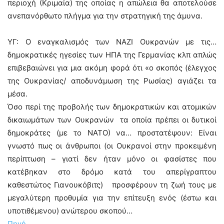
περιοχή (Κριμαία) της οποίας η απώλεια θα αποτελούσε
ανεπανόρθωτο πλήγμα για την στρατηγική της άμυνα.
ΥΓ: Ο εναγκαλισμός των ΝΑΖΙ Ουκρανών με τις…
δημοκρατικές ηγεσίες των ΗΠΑ της Γερμανίας κλπ απλώς
επιβεβαιώνει για μια ακόμη φορά ότι «ο σκοπός (έλεγχος
της Ουκρανίας/ αποδυνάμωση της Ρωσίας) αγιάζει τα
μέσα.
Όσο περί της προβολής των δημοκρατικών και ατομικών
δικαιωμάτων των Ουκρανών τα οποία πρέπει οι δυτικοί
δημοκράτες (με το ΝΑΤΟ) να… προστατέψουν: Είναι
γνωστό πως οι άνθρωποι (οι Ουκρανοί στην προκειμένη
περίπτωση – γιατί δεν ήταν μόνο οι φασίστες που
κατέβηκαν στο δρόμο κατά του απερίγραπτου
καθεστώτος Γιανουκόβιτς) προσφέρουν τη ζωή τους με
μεγαλύτερη προθυμία για την επίτευξη ενός (έστω και
υποτιθέμενου) ανώτερου σκοπού…
Πηγή