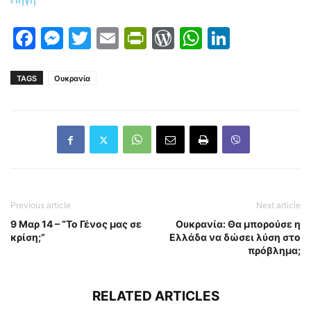
Facebook
Messenger
Twitter
Email
PrintFriendly
WordPress
WhatsAp
LinkedI
TAGS
Ουκρανία
Previous article
Next article
9 Μαρ 14 – “Το Γένος μας σε
Ουκρανία: Θα μπορούσε η
κρίση;”
Ελλάδα να δώσει λύση στο
πρόβλημα;
RELATED ARTICLES