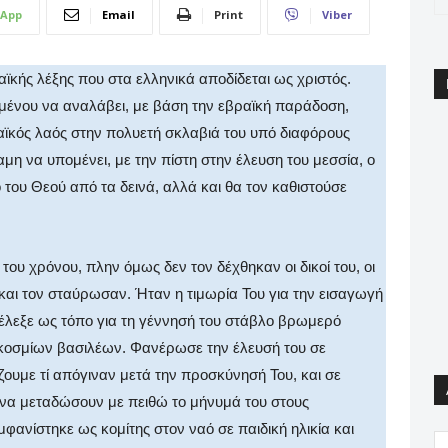
App
Email
Print
Viber
κής λέξης που στα ελληνικά αποδίδεται ως χριστός.
ειμένου να αναλάβει, με βάση την εβραϊκή παράδοση,
ραϊκός λαός στην πολυετή σκλαβιά του υπό διαφόρους
αμη να υπομένει, με την πίστη στην έλευση του μεσσία, ο
 του Θεού από τα δεινά, αλλά και θα τον καθιστούσε
υ χρόνου, πλην όμως δεν τον δέχθηκαν οι δικοί του, οι
ά και τον σταύρωσαν. Ήταν η τιμωρία Του για την εισαγωγή
έλεξε ως τόπο για τη γέννησή του στάβλο βρωμερό
γκοσμίων βασιλέων. Φανέρωσε την έλευσή του σε
ουμε τί απόγιναν μετά την προσκύνησή Του, και σε
α μεταδώσουν με πειθώ το μήνυμά του στους
ανίστηκε ως κομίτης στον ναό σε παιδική ηλικία και