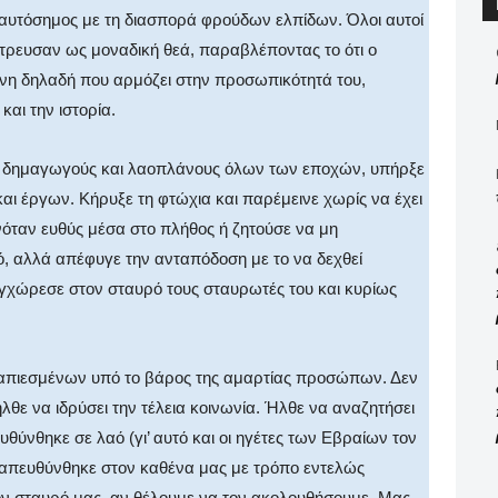
ταυτόσημος με τη διασπορά φρούδων ελπίδων. Όλοι αυτοί
λάτρευσαν ως μοναδική θεά, παραβλέποντας το ότι ο
είνη δηλαδή που αρμόζει στην προσωπικότητά του,
αι την ιστορία.
ς δημαγωγούς και λαοπλάνους όλων των εποχών, υπήρξε
ι έργων. Κήρυξε τη φτώχια και παρέμεινε χωρίς να έχει
ανόταν ευθύς μέσα στο πλήθος ή ζητούσε να μη
ό, αλλά απέφυγε την ανταπόδοση με το να δεχθεί
υγχώρεσε στον σταυρό τους σταυρωτές του και κυρίως
πιεσμένων υπό το βάρος της αμαρτίας προσώπων. Δεν
ήλθε να ιδρύσει την τέλεια κοινωνία. Ήλθε να αναζητήσει
θύνθηκε σε λαό (γι’ αυτό και οι ηγέτες των Εβραίων τον
 απευθύνθηκε στον καθένα μας με τρόπο εντελώς
ον σταυρό μας, αν θέλουμε να τον ακολουθήσουμε. Μας