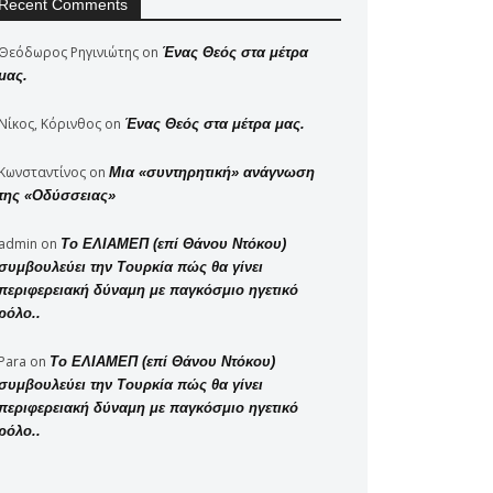
Recent Comments
Θεόδωρος Ρηγινιώτης
on
Ένας Θεός στα μέτρα
μας.
Νίκος, Κόρινθος
on
Ένας Θεός στα μέτρα μας.
Κωνσταντίνος
on
Μια «συντηρητική» ανάγνωση
της «Οδύσσειας»
admin
on
Το ΕΛΙΑΜΕΠ (επί Θάνου Ντόκου)
συμβουλεύει την Τουρκία πώς θα γίνει
περιφερειακή δύναμη με παγκόσμιο ηγετικό
ρόλο..
Para
on
Το ΕΛΙΑΜΕΠ (επί Θάνου Ντόκου)
συμβουλεύει την Τουρκία πώς θα γίνει
περιφερειακή δύναμη με παγκόσμιο ηγετικό
ρόλο..