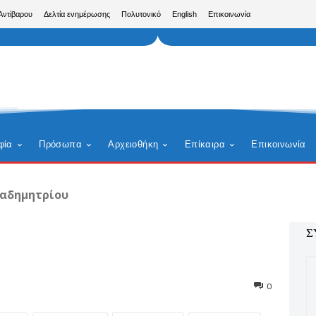
Αντίβαρου
Δελτία ενημέρωσης
Πολυτονικό
English
Επικοινωνία
φία
Πρόσωπα
Αρχειοθήκη
Επίκαιρα
Επικοινωνία
αδημητρίου
Σ
0