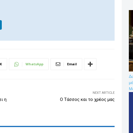
Li
n
k
e
dI
X
WhatsApp
Email
n
Δω
μέ
Μ
NEXT ARTICLE
ει η
Ο Τάσσος και το χρέος μας