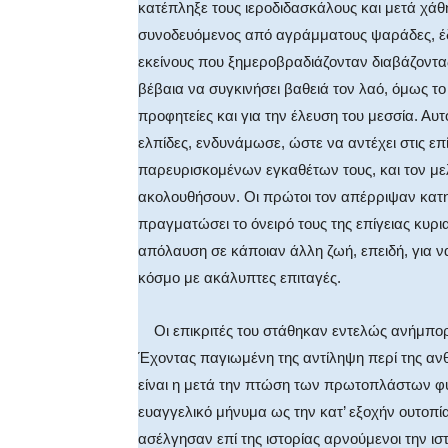
κατέπληξε τους ιεροδιδασκάλους και μετά χάθ
συνοδευόμενος από αγράμματους ψαράδες, έδε
εκείνους που ξημεροβραδιάζονταν διαβάζοντας 
βέβαια να συγκινήσει βαθειά τον λαό, όμως το 
προφητείες και για την έλευση του μεσσία. Α
ελπίδες, ενδυνάμωσε, ώστε να αντέχει στις επ
παρευρισκομένων εγκαθέτων τους, και τον με
ακολουθήσουν. Οι πρώτοι τον απέρριψαν κατηγ
πραγματώσει το όνειρό τους της επίγειας κυρια
απόλαυση σε κάποιαν άλλη ζωή, επειδή, για 
κόσμο με ακάλυπτες επιταγές.
Οι επικριτές του στάθηκαν εντελώς ανήμπορο
Έχοντας παγιωμένη της αντίληψη περί της αν
είναι η μετά την πτώση των πρωτοπλάστων φύ
ευαγγελικό μήνυμα ως την κατ’ εξοχήν ουτοπί
ασέλγησαν επί της ιστορίας αρνούμενοι την ιστ