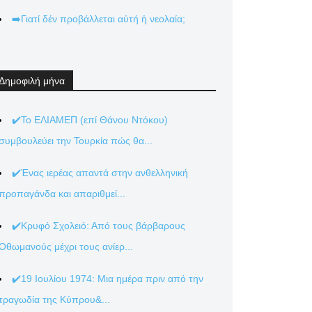
➡️Γιατί δέν προβάλλεται αὐτή ἡ νεολαία;
Δημοφιλή μήνα
✔️Το ΕΛΙΑΜΕΠ (επί Θάνου Ντόκου)
συμβουλεύει την Τουρκία πώς θα...
✔️Ένας ιερέας απαντά στην ανθελληνική
προπαγάνδα και απαριθμεί...
✔️Κρυφό Σχολειό: Από τους βάρβαρους
Οθωμανούς μέχρι τους ανίερ...
✔️19 Ιουλίου 1974: Μια ημέρα πριν από την
τραγωδία της Κύπρου&...