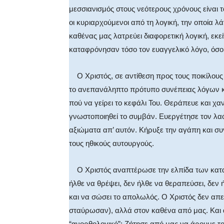
μεσσιανισμός στους νεότερους χρόνους είναι 
οι κυριαρχούμενοι από τη λογική, την οποία 
καθένας μας λατρεύει διαφορετική λογική, εκ
καταφρόνησαν τόσο τον ευαγγελικό λόγο, όσο κ
Ο Χριστός, σε αντίθεση προς τους ποικίλου
το ανεπανάληπτο πρότυπο συνέπειας λόγων κα
πού να γείρει το κεφάλι Του. Θεράπευε και χ
γνωστοποιηθεί το συμβάν. Ευεργέτησε τον λα
αξιώματα απ’ αυτόν. Κήρυξε την αγάπη και σ
τους ηθικούς αυτουργούς.
Ο Χριστός αναπτέρωσε την ελπίδα των κατα
ήλθε να θρέψει, δεν ήλθε να θεραπεύσει, δεν 
και να σώσει το απολωλός. Ο Χριστός δεν απευ
σταύρωσαν), αλλά στον καθένα από μας. Και
“ανορθολογικό”: Ζήτησε από μας να άρουμε τ