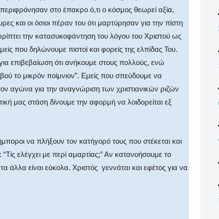
περιφρόνησαν στο έπακρο ό,τι ο κόσμος θεωρεί αξία,
ρες και οι όσιοι πέραν του ότι μαρτύρησαν για την πίστη
ρρίπτει την κατασυκοφάντηση του λόγου του Χριστού ως
μείς που δηλώνουμε πιστοί και φορείς της ελπίδας Του.
για επιβεβαίωση ότι ανήκουμε στους πολλούς, ενώ
βού το μικρόν ποίμνιον”. Εμείς που σπεύδουμε να
 τον αγώνα για την αναγνώριση των χριστιανικών ριζών
τική μας στάση δίνουμε την αφορμή να λοιδορείται εξ
ήμποροι να πλήξουν τον κατήγορό τους που στέκεται και
 “Τίς ελέγχει με περί αμαρτίας;” Αν κατανοήσουμε το
α άλλα είναι εύκολα. Χριστός γεννάται και εφέτος για να