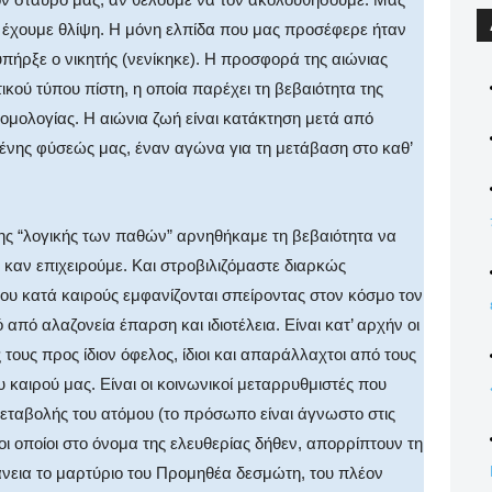
α έχουμε θλίψη. Η μόνη ελπίδα που μας προσέφερε ήταν
υπήρξε ο νικητής (νενίκηκε). Η προσφορά της αιώνιας
ικού τύπου πίστη, η οποία παρέχει τη βεβαιότητα της
ομολογίας. Η αιώνια ζωή είναι κατάκτηση μετά από
ένης φύσεώς μας, έναν αγώνα για τη μετάβαση στο καθ’
 “λογικής των παθών” αρνηθήκαμε τη βεβαιότητα να
ε καν επιχειρούμε. Και στροβιλιζόμαστε διαρκώς
ου κατά καιρούς εμφανίζονται σπείροντας στον κόσμο τον
από αλαζονεία έπαρση και ιδιοτέλεια. Είναι κατ’ αρχήν οι
τους προς ίδιον όφελος, ίδιοι και απαράλλαχτοι από τους
καιρού μας. Είναι οι κοινωνικοί μεταρρυθμιστές που
εταβολής του ατόμου (το πρόσωπο είναι άγνωστο στις
 οι οποίοι στο όνομα της ελευθερίας δήθεν, απορρίπτουν τη
νεια το μαρτύριο του Προμηθέα δεσμώτη, του πλέον