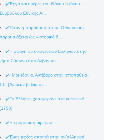
✔️Έργα και ημέρες του Θάνου Ντόκου –
Συμβούλου Εθνικής Α...
✔️Ὅταν ἡ παράδοση στούς Ὀθωμανούς
παρουσιάζεται ὡς «ἱστορικό δ...
✔️Η σφαγή 15 οικογενειών Ελλήνων στην
νήσο Σάσωνα από Αλβανούς...
✔️«Μακεδονία. Αντίβαρο στην ηττοπάθεια»
1.5. [Δωρεάν βιβλίο σε...
✔️Οι Έλληνες χασομεράνε στα καφενεία!
(1793)
✔️Επιμόρφωση αιρετών
✔️Ένας ιερέας απαντά στην ανθελληνική