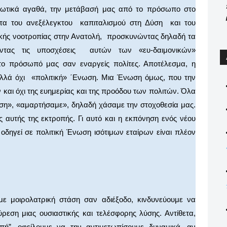
λωτικά αγαθά, την μετάβασή μας από το πρόσωπο στο
ητα του ανεξέλεγκτου καπιταλισμού στη Δύση και του
ικής νοοτροπίας στην Ανατολή, προσκυνώντας δηλαδή τα
ντας τις υποσχέσεις αυτών των «ευ-δαιμονικών»
ο πρόσωπό μας σαν εναργείς πολίτες. Αποτέλεσμα, η
 αλλά όχι «πολιτική» ΄Ενωση. Μια Ένωση όμως, που την
και όχι της ευημερίας και της προόδου των πολιτών. Όλα
ση», «αμαρτήσαμε», δηλαδή χάσαμε την στοχοθεσία μας.
 αυτής της εκτροπής. Γι αυτό και η εκπόνηση ενός νέου
δηγεί σε πολιτική Ένωση ισότιμων εταίρων είναι πλέον
με μοιρολατρική στάση σαν αδιέξοδο, κινδυνεύουμε να
εση μιας ουσιαστικής και τελέσφορης λύσης. Αντίθετα,
ή”, οφείλουμε να την αντιμετωπίσουμε δυναμικά, αν