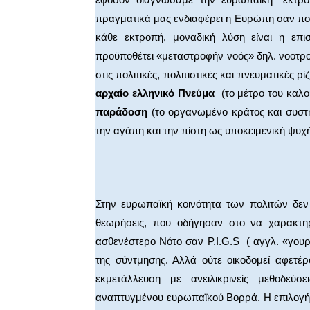
πραγματικά μας ενδιαφέρει η Ευρώπη σαν πολι
κάθε εκτροπή, μοναδική λύση είναι η επ
προϋποθέτει «μεταστροφήν νοός» δηλ. νοοτροπ
στις πολιτικές, πολιτιστικές και πνευματικές ρ
αρχαίο ελληνικό Πνεύμα
(το μέτρο του καλο
παράδοση
(το οργανωμένο κράτος και συστη
την αγάπη και την πίστη ως υποκειμενική ψυχή
Στην ευρωπαϊκή κοινότητα των πολιτών δεν
θεωρήσεις, που οδήγησαν στο να χαρακτη
ασθενέστερο Νότο σαν P.I.G.S ( αγγλ. «γου
της σύντμησης. Αλλά ούτε οικοδομεί αφετέ
εκμετάλλευση με ανειλικρινείς μεθοδεύσ
αναπτυγμένου ευρωπαϊκού Βορρά. Η επιλογή 