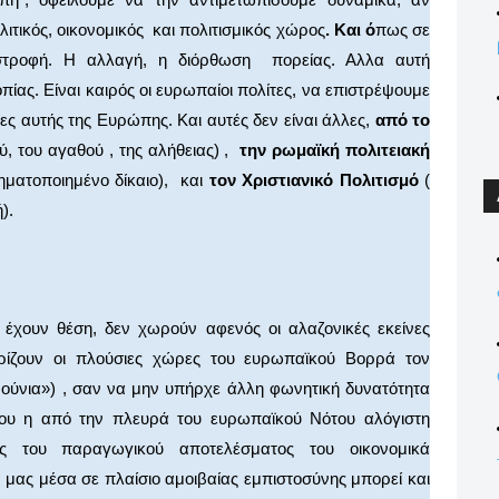
τικός, οικονομικός και πολιτισμικός χώρος
. Και ό
πως σε
ιστροφή. Η αλλαγή, η διόρθωση πορείας. Αλλα αυτή
ίας. Είναι καιρός οι ευρωπαίοι πολίτες, να επιστρέψουμε
ίζες αυτής της Ευρώπης. Και αυτές δεν είναι άλλες,
από το
ύ, του αγαθού , της αλήθειας) ,
την ρωμαϊκή πολιτειακή
ματοποιημένο δίκαιο), και
τον Χριστιανικό Πολιτισμό
(
).
 έχουν θέση, δεν χωρούν αφενός οι αλαζονικές εκείνες
ρίζουν οι πλούσιες χώρες του ευρωπαϊκού Βορρά τον
ρούνια») , σαν να μην υπήρχε άλλη φωνητική δυνατότητα
ρου η από την πλευρά του ευρωπαϊκού Νότου αλόγιστη
εις του παραγωγικού αποτελέσματος του οικονομικά
μας μέσα σε πλαίσιο αμοιβαίας εμπιστοσύνης μπορεί και