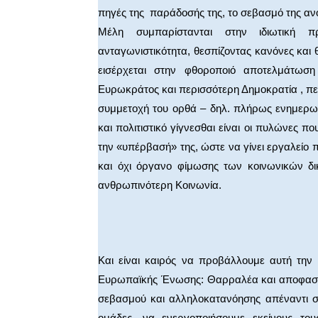
πηγές της παράδοσής της, το σεβασμό της αν
Μέλη συμπαρίστανται στην ιδιωτική πρ
ανταγωνιστικότητα, θεσπίζοντας κανόνες και
εισέρχεται στην φθοροποιό αποτελμάτωση μ
Ευρωκράτος και περισσότερη Δημοκρατία , πε
συμμετοχή του ορθά – δηλ. πλήρως ενημερωμ
και πολιτιστικό γίγνεσθαι είναι οι πυλώνες π
την «υπέρβασή» της, ώστε να γίνει εργαλείο
και όχι όργανο φίμωσης των κοινωνικών δι
ανθρωπινότερη Κοινωνία.
Και είναι καιρός να προβάλλουμε αυτή την
Ευρωπαϊκής Ένωσης: Θαρραλέα και αποφασισ
σεβασμού και αλληλοκατανόησης απέναντι σ
ομάδες, να ενεργοποιήσουμε εκείνους το