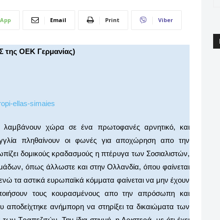
App
Email
Print
Viber
Σ της ΟΕΚ Γερμανίας)
ό, λαμβάνουν χώρα σε ένα πρωτοφανές αρνητικό, και
 Αγγλία πληθαίνουν οι φωνές για αποχώρηση απο την
ωπίζει δομικούς κραδασμούς η πτέρυγα των Σοσιαλιστών,
μάδων, όπως άλλωστε και στην Ολλανδία, όπου φαίνεται
 ενώ τα αστικά ευρωπαϊκά κόμματα φαίνεται να μην έχουν
ποιήσουν τους κουρασμένους απο την απρόσωπη και
ου αποδείχτηκε ανήμπορη να στηρίξει τα δικαιώματα των
ων Τραπεζιτών. Την ίδια στιγμή, η Αριστερά, με ότι έχει