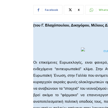
Facebook
X
Whats
(του Γ. Βλαχόπουλου, Δικηγόρου, Μέλους Δ
Οι επικείμενες Ευρωεκλογές, ειναι φανερ
ενδεχόμενα “αντιευρωπαϊκό” κλίμα. Στην
Ευρωπαϊκή ΄Ενωση, στην Γαλλία που αντιμετ
κυριαρχούν ακραίες φωνές ολοκληρωτικών ο
να αναβιώνουν τα “στοιχειά” του νεοναζισμού
βρεί ακόμα το “φάρμακο” να επανενεργο
αναποτελεσματική πολιτική οπαδούς τους, π
ευρωπαίων πολιτών απέναντι στην λαιμαργία τ