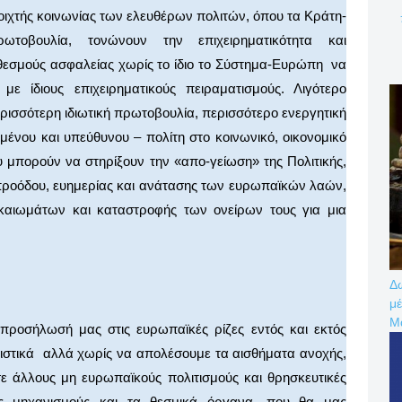
οιχτής κοινωνίας των ελευθέρων πολιτών, όπου τα Κράτη-
ωτοβουλία, τονώνουν την επιχειρηματικότητα και
 θεσμούς ασφαλείας χωρίς το ίδιο το Σύστημα-Ευρώπη να
ε ίδιους επιχειρηματικούς πειραματισμούς. Λιγότερο
ρισσότερη ιδιωτική πρωτοβουλία, περισσότερο ενεργητική
ένου και υπεύθυνου – πολίτη στο κοινωνικό, οικονομικό
ου μπορούν να στηρίξουν την «απο-γείωση» της Πολιτικής,
 προόδου, ευημερίας και ανάτασης των ευρωπαϊκών λαών,
καιωμάτων και καταστροφής των ονείρων τους για μια
Δω
μέ
Μ
 προσήλωσή μας στις ευρωπαϊκές ρίζες εντός και εκτός
τικά αλλά χωρίς να απολέσουμε τα αισθήματα ανοχής,
ε άλλους μη ευρωπαϊκούς πολιτισμούς και θρησκευτικές
υς μηχανισμούς και τα θεσμικά όργανα, που θα μας