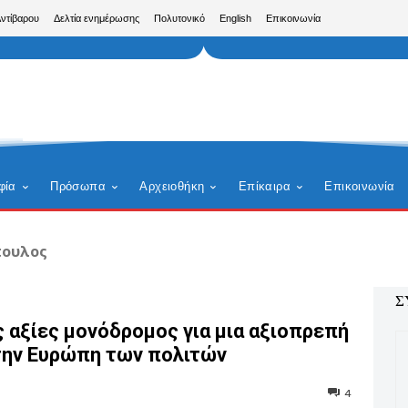
Αντίβαρου
Δελτία ενημέρωσης
Πολυτονικό
English
Επικοινωνία
φία
Πρόσωπα
Αρχειοθήκη
Επίκαιρα
Επικοινωνία
πουλος
Σ
 αξίες μονόδρομος για μια αξιοπρεπή
ην Ευρώπη των πολιτών
4