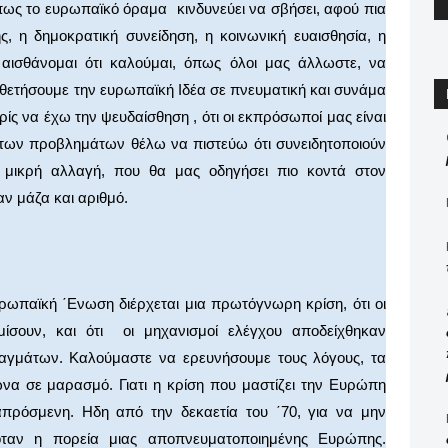
ως το ευρωπαϊκό όραμα κινδυνεύει να σβήσει, αφού πια
ς, η δημοκρατική συνείδηση, η κοινωνική ευαισθησία, η
αι αισθάνομαι ότι καλούμαι, όπως όλοι μας άλλωστε, να
θετήσουμε την ευρωπαϊκή Ιδέα σε πνευματική και συνάμα
ίς να έχω την ψευδαίσθηση , ότι οι εκπρόσωποί μας είναι
 των προβλημάτων θέλω να πιστεύω ότι συνειδητοποιούν
 μικρή αλλαγή, που θα μας οδηγήσει πιο κοντά στον
ν μάζα και αριθμό.
ρωπαϊκή ΄Ενωση διέρχεται μια πρωτόγνωρη κρίση, ότι οι
ίσουν, και ότι οι μηχανισμοί ελέγχου αποδείχθηκαν
γμάτων. Καλούμαστε να ερευνήσουμε τους λόγους, τα
να σε μαρασμό. Γιατι η κρίση που μαστίζει την Ευρώπη
πρόσμενη. Ηδη από την δεκαετία του ΄70, για να μην
όταν η πορεία μιας αποπνευματοποιημένης Ευρώπης.