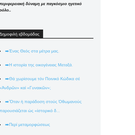
περιφερειακή δύναμη με παγκόσμιο ηγετικό
ρόλο..
Δημοφιλή εβδομάδας
➡️Ένας Θεός στα μέτρα μας.
➡️Η ιστορία της οικογένειας Μεταξά.
➡️Θά χωρίσουμε τόν Ποινικό Κώδικα σέ
«Ἀνδρῶν» καί «Γυναικῶν»;
➡️Ὅταν ἡ παράδοση στούς Ὀθωμανούς
παρουσιάζεται ὡς «ἱστορικό δ...
➡️Περί μεταμορφώσεως