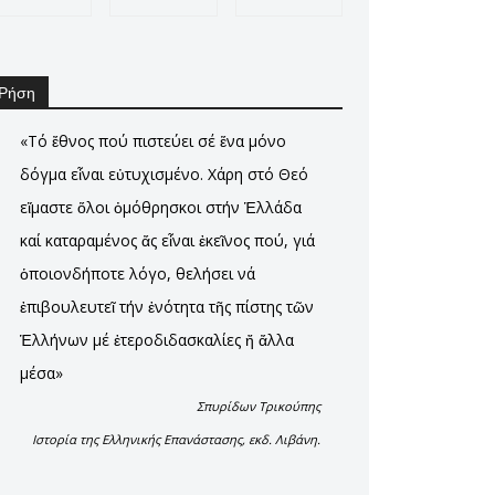
Ρήση
«Τό ἔθνος πού πιστεύει σέ ἕνα μόνο
δόγμα εἶναι εὐτυχισμένο. Χάρη στό Θεό
εἴμαστε ὅλοι ὀμόθρησκοι στήν Ἑλλάδα
καί καταραμένος ἄς εἶναι ἐκεῖνος πού, γιά
ὁποιονδήποτε λόγο, θελήσει νά
ἐπιβουλευτεῖ τήν ἑνότητα τῆς πίστης τῶν
Ἑλλήνων μέ ἑτεροδιδασκαλίες ἤ ἄλλα
μέσα»
Σπυρίδων Τρικούπης
Ιστορία της Ελληνικής Επανάστασης, εκδ. Λιβάνη.