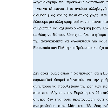
«αγανάκτηση» που προκαλεί η διαπίστωση, π
τείνει να εξαφανιστεί το πνεύμα αλληλεγγύη
αίσθηση μιας κοινής πολιτιστικής ρίζας. Κ
δώσουμε μια άλλη «μαρτυρία», να επανατοπο
ανθρώπινη, και όχι μόνο οικονομική βάση. Χωρ
σε θέση να δώσουν λύσεις σε όλο το φάσμα
την αναγκαιότητα να αγωνιστούν για κάθε
Ευρωπαίο σαν Πολίτη και Πρόσωπο, και όχι σα
Δεν αρκεί όμως απλά η διαπίστωση, ότι η Ευ
ευρωπαϊκοί θεσμοί αδυνατούν να την ρυθμ
ανήμποροι να προβλέψουν την ροή των πρα
αίτια που οδήγησαν την Ευρώπη τον 21ο αιώ
σήμερα δεν είναι ούτε πρωτόγνωρη, ούτε α
αναφερθούμε στον Μάη του ΄68, διαφαιν