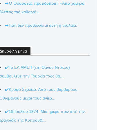
➡️Ὁ Ὀδυσσέας προειδοποιεῖ: «Ἀπό χαμηλά
βλέπεις πιό καθαρά!».
➡️Γιατί δέν προβάλλεται αὐτή ἡ νεολαία;
Δημοφιλή μήνα
✔️Το ΕΛΙΑΜΕΠ (επί Θάνου Ντόκου)
συμβουλεύει την Τουρκία πώς θα...
✔️Κρυφό Σχολειό: Από τους βάρβαρους
Οθωμανούς μέχρι τους ανίερ...
✔️19 Ιουλίου 1974: Μια ημέρα πριν από την
τραγωδία της Κύπρου&...