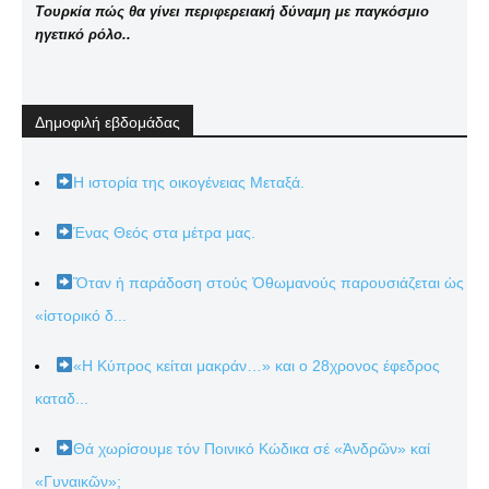
Τουρκία πώς θα γίνει περιφερειακή δύναμη με παγκόσμιο
ηγετικό ρόλο..
Δημοφιλή εβδομάδας
Η ιστορία της οικογένειας Μεταξά.
Ένας Θεός στα μέτρα μας.
Ὅταν ἡ παράδοση στούς Ὀθωμανούς παρουσιάζεται ὡς
«ἱστορικό δ...
«Η Κύπρος κείται μακράν…» και ο 28χρονος έφεδρος
καταδ...
Θά χωρίσουμε τόν Ποινικό Κώδικα σέ «Ἀνδρῶν» καί
«Γυναικῶν»;