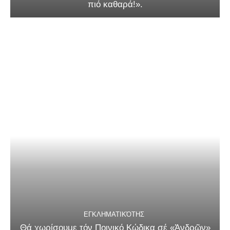
πιό καθαρά!».
ΕΓΚΛΗΜΑΤΙΚΌΤΗΣ
Θά χωρίσουμε τόν Ποινικό Κώδικα σέ «Ἀνδρῶν»