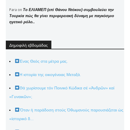
Para
on
Το ΕΛΙΑΜΕΠ (επί Θάνου Ντόκου) συμβουλεύει την
Τουρκία πώς θα γίνει περιφερειακή δύναμη με παγκόσμιο
ηγετικό ρόλο..
Δημοφιλή εβδομάδας
Ένας Θεός στα μέτρα μας.
Η ιστορία της οικογένειας Μεταξά.
Θά χωρίσουμε τόν Ποινικό Κώδικα σέ «Ἀνδρῶν» καί
«Γυναικῶν»;
Ὅταν ἡ παράδοση στούς Ὀθωμανούς παρουσιάζεται ὡς
«ἱστορικό δ...