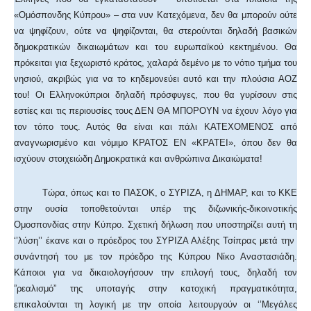
«Ομόσπονδης Κύπρου» – στα νυν Κατεχόμενα, δεν θα μπορούν ούτε
να ψηφίζουν, ούτε να ψηφίζονται, θα στερούνται δηλαδή βασικών
δημοκρατικών δικαιωμάτων και του ευρωπαϊκού κεκτημένου. Θα
πρόκειται για ξεχωριστό κράτος, χαλαρά δεμένο με το νότιο τμήμα του
νησιού, ακριβώς για να το κηδεμονεύει αυτό και την πλούσια ΑΟΖ
του! Οι Ελληνοκύπριοι δηλαδή πρόσφυγες, που θα γυρίσουν στις
εστίες και τις περιουσίες τους ΔΕΝ ΘΑ ΜΠΟΡΟΥΝ να έχουν λόγο για
τον τόπο τους. Αυτός θα είναι και πάλι ΚΑΤΕΧΟΜΕΝΟΣ από
αναγνωρισμένο και νόμιμο ΚΡΑΤΟΣ ΕΝ «ΚΡΑΤΕΙ», όπου δεν θα
ισχύουν στοιχειώδη Δημοκρατικά και ανθρώπινα Δικαιώματα!
Τώρα, όπως και το ΠΑΣΟΚ, ο ΣΥΡΙΖΑ, η ΔΗΜΑΡ, και το ΚΚΕ
στην ουσία τοποθετούνται υπέρ της διζωνικής-δικοινοτικής
Ομοσπονδίας στην Κύπρο. Σχετική δήλωση που υποστηρίζει αυτή τη
‘’λύση’’ έκανε και ο πρόεδρος του ΣΥΡΙΖΑ Αλέξης Τσίπρας μετά την
συνάντησή του με τον πρόεδρο της Κύπρου Νίκο Αναστασιάδη.
Κάποιοι για να δικαιολογήσουν την επιλογή τους, δηλαδή τον
”ρεαλισμό” της υποταγής στην κατοχική πραγματικότητα,
επικαλούνται τη λογική με την οποία λειτουργούν οι ‘’Μεγάλες