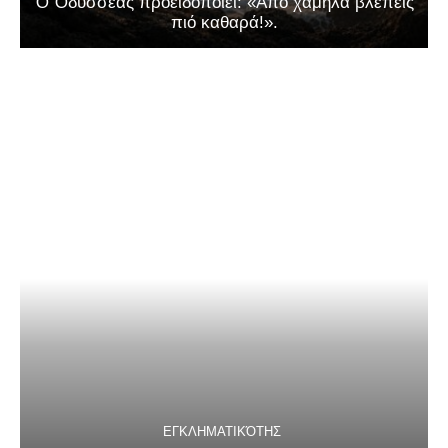
Ὁ Ὀδυσσέας προειδοποιεῖ: «Ἀπό χαμηλά βλέπεις
πιό καθαρά!».
ΕΓΚΛΗΜΑΤΙΚΌΤΗΣ