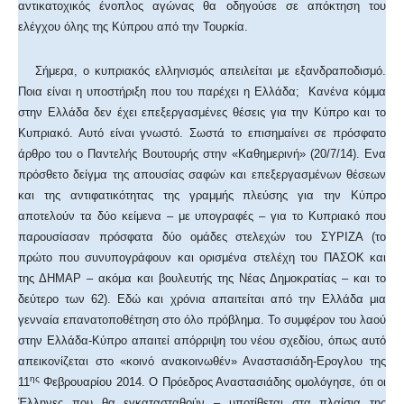
αντικατοχικός ένοπλος αγώνας θα οδηγούσε σε απόκτηση του
ελέγχου όλης της Κύπρου από την Τουρκία.
Σήμερα, ο κυπριακός ελληνισμός απειλείται με εξανδραποδισμό.
Ποια είναι η υποστήριξη που του παρέχει η Ελλάδα; Κανένα κόμμα
στην Ελλάδα δεν έχει επεξεργασμένες θέσεις για την Κύπρο και το
Κυπριακό. Αυτό είναι γνωστό. Σωστά το επισημαίνει σε πρόσφατο
άρθρο του ο Παντελής Βουτουρής στην «Καθημερινή» (20/7/14). Ενα
πρόσθετο δείγμα της απουσίας σαφών και επεξεργασμένων θέσεων
και της αντιφατικότητας της γραμμής πλεύσης για την Κύπρο
αποτελούν τα δύο κείμενα – με υπογραφές – για το Κυπριακό που
παρουσίασαν πρόσφατα δύο ομάδες στελεχών του ΣΥΡΙΖΑ (το
πρώτο που συνυπογράφουν και ορισμένα στελέχη του ΠΑΣΟΚ και
της ΔΗΜΑΡ – ακόμα και βουλευτής της Νέας Δημοκρατίας – και το
δεύτερο των 62). Εδώ και χρόνια απαιτείται από την Ελλάδα μια
γενναία επανατοποθέτηση στο όλο πρόβλημα. Το συμφέρον του λαού
στην Ελλάδα-Κύπρο απαιτεί απόρριψη του νέου σχεδίου, όπως αυτό
απεικονίζεται στο «κοινό ανακοινωθέν» Αναστασιάδη-Ερογλου της
ης
11
Φεβρουαρίου 2014. Ο Πρόεδρος Αναστασιάδης ομολόγησε, ότι οι
Έλληνες που θα εγκατασταθούν – υποτίθεται στα πλαίσια της