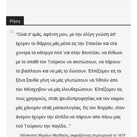
Ρήση
“Οὐαὶ σ’ ἐμᾶς, ἀφέντη μου, μὲ τὴν ὀλίγη γνώση ἀπ’
ἔχομεν τὸ θάρρος μᾶς μέσα εἰς τὴν Σπανίαν καὶ στὰ
χοντρὰ τὰ κάτεργα ποῦ ‘ναὶ στὴν Βενετίαν, νὰ ἔλθωσι
μὲ τὸ σπαθὶ τὸν Τοῦρκον νὰ σκοτώσουν, νὰ πάρουν
τὸ βασίλειον καὶ νὰ μᾶς τὸ δώσουν. Ἐλπίζομεν εἰς τὰ
ξένα ξανθὰ γένη νὰ μᾶς γλυτώσουν νὰ ‘λθοῦν ἀπὸ
τὸν Μόσχοβον νὰ μᾶς ἐλευθερώσουν. Ἐλπίζομεν εἰς
τοὺς χρησμούς, σταῖς ψευδοπροφητίαις καὶ τὸν καιρὸν
μᾶς χάνομεν σταῖς ματαιολογίαις. Εἰς τὸν Βορρᾶν, στὸν
ἄνεμον ἔχομεν τὴν ἐλπίδα νὰ πάρουν ἀπὸ πάνω μας
τοῦ Τούρκου τὴν παγίδα…”
Επίσκοπος Μυρέων Ματθαίος, εκφράζοντας στιχουργικά το 1619