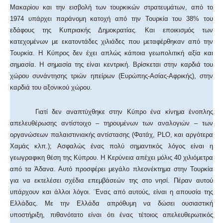
Μακαρίου και την εισβολή των τουρκικών στρατευμάτων, από το
1974 υπάρχει παράνομη κατοχή από την Τουρκία του 38% του
εδάφους της Κυπριακής Δημοκρατίας. Και εποικισμός των
κατεχομένων με εκατοντάδες χιλιάδες που μεταφέρθηκαν από την
Τουρκία. Η Κύπρος δεν έχει απλώς κάποια γεωπολιτική αξία και
σημασία. Η σημασία της είναι κεντρική. Βρίσκεται στην καρδιά του
χώρου συνάντησης τριών ηπείρων (Ευρώπης-Ασίας-Αφρικής), στην
καρδιά του αξονικού χώρου.
Γιατί δεν αναπτύχθηκε στην Κύπρο ένα κίνημα ένοπλης
απελευθέρωσης αντίστοιχο – τηρουμένων των αναλογιών – των
οργανώσεων παλαιστινιακής αντίστασης (Φατάχ, PLO, και αργότερα
Χαμάς κλπ.); Ασφαλώς ένας πολύ σημαντικός λόγος είναι η
γεωγραφικη θέση της Κύπρου. Η Κερύνεια απέχει μόλις 40 χιλιόμετρα
από τα Άδανα. Αυτό προσφέρει μεγάλο πλεονέκτημα στην Τουρκία
για να εκτελέσει σχέδια επεμβάσεών της στο νησί. Πέραν αυτού
υπάρχουν και άλλοι λόγοι. ¨Ενας από αυτούς, είναι η απουσία της
Ελλάδας. Με την Ελλάδα απρόθυμη να δώσει ουσιαστική
υποστήριξη, πιθανότατο είναι ότι ένας τέτοιος απελευθερωτικός