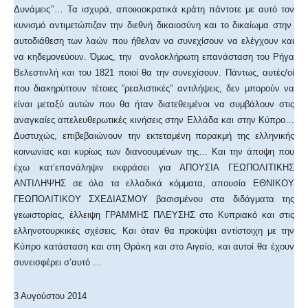
Δυνάμεις’’… Τα ισχυρά, αποικιοκρατικά κράτη πάντοτε με αυτό τον
κυνισμό αντιμετώπιζαν την διεθνή δικαιοσύνη και το δικαίωμα στην
αυτοδιάθεση των λαών που ήθελαν να συνεχίσουν να ελέγχουν και
να κηδεμονεύουν. Όμως, την ανολοκλήρωτη επανάσταση του Ρήγα
Βελεστινλή και του 1821 ποιοί θα την συνεχίσουν. Πάντως, αυτές/οί
που διακηρύττουν τέτοιες ”ρεαλιστικές” αντιλήψεις, δεν μπορούν να
είναι μεταξύ αυτών που θα ήταν διατεθειμένοι να συμβάλουν στις
αναγκαίες απελευθερωτικές κινήσεις στην Ελλάδα και στην Κύπρο…
Δυστυχώς, επιβεβαιώνουν την εκτεταμένη παρακμή της ελληνικής
κοινωνίας και κυρίως των διανοουμένων της… Και την άποψη που
έχω κατ’επανάληψιν εκφράσει για ΑΠΟΥΣΙΑ ΓΕΩΠΟΛΙΤΙΚΗΣ
ΑΝΤΙΛΗΨΗΣ σε όλα τα ελλαδικά κόμματα, απουσία ΕΘΝΙΚΟΥ
ΓΕΩΠΟΛΙΤΙΚΟΥ ΣΧΕΔΙΑΣΜΟΥ βασισμένου στα διδάγματα της
γεωιστορίας, έλλειψη ΓΡΑΜΜΗΣ ΠΛΕΥΣΗΣ στο Κυπριακό και στις
ελληνοτουρκικές σχέσεις. Και όταν θα προκύψει αντίστοιχη με την
Κύπρο κατάσταση και στη Θράκη και στο Αιγαίο, και αυτοί θα έχουν
συνεισφέρει σ’αυτό …
3 Αυγούστου 2014