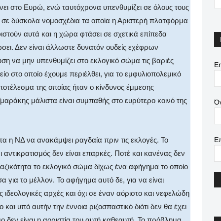
ει στο Ευρώ, ενώ ταυτόχρονα υπενθυμίζει σε όλους τους
τη σε δύσκολα νομοσχέδια τα οποία η Αριστερή πλατφόρμα
ηφιστούν αυτά και η χώρα φτάσει σε σχετικά επίπεδα
ώσει. Δεν είναι άλλωστε δυνατόν ουδείς εχέφρων
ση να μην υπενθυμίζει στο εκλογικό σώμα τις βαριές
Em
ίο στο οποίο έχουμε περιέλθει, για το εμφυλιοπολεμικό
ποτέλεσμα της οποίας ήταν ο κίνδυνος έμμεσης
μαράκης μάλιστα είναι συμπαθής στο ευρύτερο κοινό της
Ό
Ε
τα η ΝΔ να ανακάμψει ραγδαία πριν τις εκλογές. Το
ι αντικρατισμός δεν είναι επαρκές. Ποτέ και κανένας δεν
 μαζικότητα το εκλογικό σώμα δίχως ένα αφήγημα το οποίο
α για το μέλλον. Το αφήγημα αυτό δε, για να είναι
ς ιδεολογικές αρχές και όχι σε έναν αόριστο και νεφελώδη
και υπό αυτήν την έννοια ριζοσπαστικό διότι δεν θα έχει
ο δεν είναι η αοριστία του αυτή καθεαυτή. Το πρόβλημα