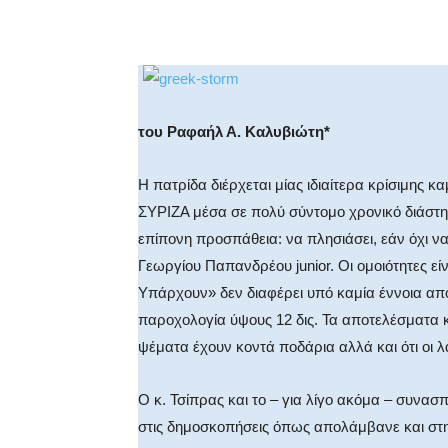
Facebook
X
WhatsA
του Ραφαήλ Α. Καλυβιώτη*
Η πατρίδα διέρχεται μίας ιδιαίτερα κρίσιμης
ΣΥΡΙΖΑ μέσα σε πολύ σύντομο χρονικό διάστ
επίπονη προσπάθεια: να πλησιάσει, εάν όχι ν
Γεωργίου Παπανδρέου junior. Οι ομοιότητες ε
Υπάρχουν» δεν διαφέρει υπό καμία έννοια απ
παροχολογία ύψους 12 δις. Τα αποτελέσματα κ
ψέματα έχουν κοντά ποδάρια αλλά και ότι οι λ
Ο κ. Τσίπρας και το – για λίγο ακόμα – συ
στις δημοσκοπήσεις όπως απολάμβανε και στη