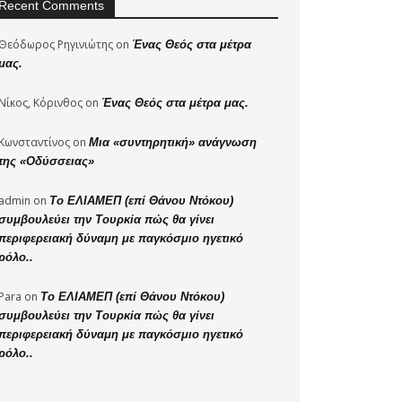
Recent Comments
Θεόδωρος Ρηγινιώτης
on
Ένας Θεός στα μέτρα
μας.
Νίκος, Κόρινθος
on
Ένας Θεός στα μέτρα μας.
Κωνσταντίνος
on
Μια «συντηρητική» ανάγνωση
της «Οδύσσειας»
admin
on
Το ΕΛΙΑΜΕΠ (επί Θάνου Ντόκου)
συμβουλεύει την Τουρκία πώς θα γίνει
περιφερειακή δύναμη με παγκόσμιο ηγετικό
ρόλο..
Para
on
Το ΕΛΙΑΜΕΠ (επί Θάνου Ντόκου)
συμβουλεύει την Τουρκία πώς θα γίνει
περιφερειακή δύναμη με παγκόσμιο ηγετικό
ρόλο..