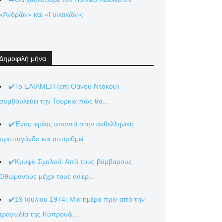
«Ἀνδρῶν» καί «Γυναικῶν»;
Δημοφιλή μήνα
✔️Το ΕΛΙΑΜΕΠ (επί Θάνου Ντόκου)
συμβουλεύει την Τουρκία πώς θα...
✔️Ένας ιερέας απαντά στην ανθελληνική
προπαγάνδα και απαριθμεί...
✔️Κρυφό Σχολειό: Από τους βάρβαρους
Οθωμανούς μέχρι τους ανίερ...
✔️19 Ιουλίου 1974: Μια ημέρα πριν από την
τραγωδία της Κύπρου&...