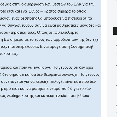
ροδεξιάς στην διαμόρφωση των θέσεων του ΕΛΚ για την
τε έτσι και ένα Έθνος – Κράτος σήμερα το οποίο
 μόνον ένας δεσπότης θα μπορούσε να πιστεύει ότι τα
όν να συγχωνευθούν σαν να είναι μαθηματικές μονάδες και
 χαρακτηριστικά τους. Όπως οι «φιλελεύθερες
 η ΕΕ σήμερα με το εύρος των αρμοδιοτήτων της δεν έχει
ος, ήτοι υπερεξουσία. Είναι άραγε αυτή Συντηρητική/
μοκρατίας;
μεσα και πριν να είναι αργά. Το γεγονός ότι δεν έχει
 δεν σημαίνει και ότι δεν θεωρείται συνένοχη. Το γεγονός
συνεπάγεται για να κερδίζει εκλογές είναι κάτι που δεν
 μικρό τεστ και να ρωτήσετε νεαρά παιδιά για το εάν
κός νεοδημοκράτης και κάποιας ηλικίας τότε βέβαια