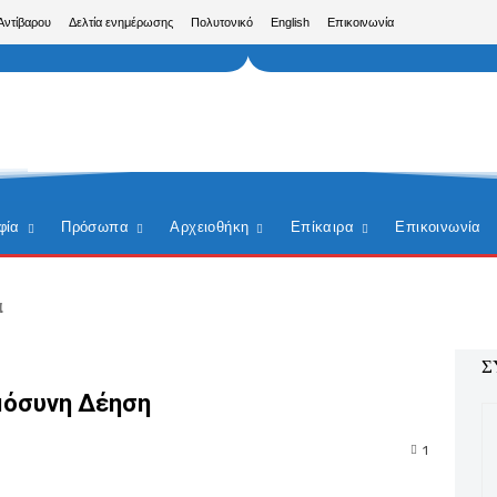
Αντίβαρου
Δελτία ενημέρωσης
Πολυτονικό
English
Επικοινωνία
φία
Πρόσωπα
Αρχειοθήκη
Επίκαιρα
Επικοινωνία
α
Σ
ημόσυνη Δέηση
1