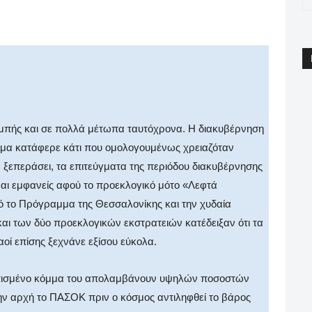
pp
Email
Print
Viber
 καμπής και σε πολλά μέτωπα ταυτόχρονα. Η διακυβέρνηση
ημα κατάφερε κάτι που ομολογουμένως χρειαζόταν
α ξεπεράσει, τα επιτεύγματα της περιόδου διακυβέρνησης
ίναι εμφανείς αφού το προεκλογικό μότο «Λεφτά
ό το Πρόγραμμα της Θεσσαλονίκης και την χυδαία
αι των δύο προεκλογικών εκστρατειών κατέδειξαν ότι τα
αοί επίσης ξεχνάνε εξίσου εύκολα.
νασπισμένο κόμμα του απολαμβάνουν υψηλών ποσοστών
ν αρχή το ΠΑΣΟΚ πριν ο κόσμος αντιληφθεί το βάρος