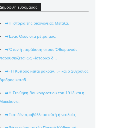
Δημοφιλή εβδομάδας
➡️Η ιστορία της οικογένειας Μεταξά.
➡️Ένας Θεός στα μέτρα μας.
➡️Ὅταν ἡ παράδοση στούς Ὀθωμανούς
παρουσιάζεται ὡς «ἱστορικό δ...
➡️«Η Κύπρος κείται μακράν…» και ο 28χρονος
έφεδρος καταδ...
➡️Η Συνθήκη Βουκουρεστίου του 1913 και η
Μακεδονία.
➡️Γιατί δέν προβάλλεται αὐτή ἡ νεολαία;
➡️Θά χωρίσουμε τόν Ποινικό Κώδικα σέ