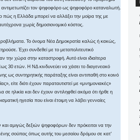
που αντιμετωπίζει τον ψηφοφόρο ως ψηφοφόρο καταναλωτή.
 το πώς η Ελλάδα μπορεί να αλλάξει την μοίρα της με
 ταυτόχρονα χωρίς δημοσιονομικό κόστος.
ά προβλήματα. Το όνομα Νέα Δημοκρατία καλώς ή κακώς,
ατηρούσε. Έχει συνδεθεί με το μεταπολιτευτικό
ν την χώρα στην καταστροφή. Αυτό είναι ιδιαίτερα
ως 30 ετών. Η ΝΔ κινδυνεύει να χάσει το διαγενεακό
νης ως συντηρητικής παράταξης είναι αντιπαθή στο κοινό
ίας», είτε διότι έχουν παραταυτιστεί με «μνημονιακές»
λα σε ηλικία και δεν έχουν αντιληφθεί ακόμα ότι ήρθε η
σματική ηγεσία που είναι έτοιμη να λάβει γενναίες
 και αμιγώς δεξιών ψηφοφόρων δεν πρόκειται να την
ένης σούπας όπως αυτής του μεσαίου δρόμου σε κατ’