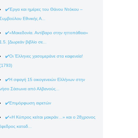
✔️Έργα και ημέρες του Θάνου Ντόκου –
Συμβούλου Εθνικής Α...
✔️«Μακεδονία. Αντίβαρο στην ηττοπάθεια»
1.5. [Δωρεάν βιβλίο σε...
✔️Οι Έλληνες χασομεράνε στα καφενεία!
(1793)
✔️Η σφαγή 15 οικογενειών Ελλήνων στην
νήσο Σάσωνα από Αλβανούς...
✔️Επιμόρφωση αιρετών
✔️«Η Κύπρος κείται μακράν…» και ο 28χρονος
έφεδρος καταδ...