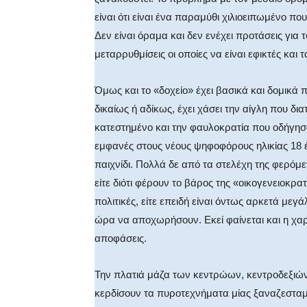
είναι ότι είναι ένα παραμύθι χιλιοειπωμένο 
Δεν είναι όραμα και δεν ενέχει προτάσεις για
μεταρρυθμίσεις οι οποίες να είναι εφικτές και
Όμως και το «δοχείο» έχει βασικά και δομικ
δικαίως ή αδίκως, έχει χάσει την αίγλη που δι
κατεστημένο και την φαυλοκρατία που οδήγησα
εμφανές στους νέους ψηφοφόρους ηλικίας 18 έ
παιχνίδι. Πολλά δε από τα στελέχη της φερόμε
είτε διότι φέρουν το βάρος της «οικογενειοκρατ
πολιτικές, είτε επειδή είναι όντως αρκετά μεγά
ώρα να αποχωρήσουν. Εκεί φαίνεται και η χαρι
αποφάσεις.
Την πλατιά μάζα των κεντρώων, κεντροδεξιών
κερδίσουν τα πυροτεχνήματα μίας ξαναζεσταμ