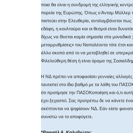
ποια θα είναι η συνδρομή της ελληνικής κεντ
πορεία της Ευρώπης. Όπως ο Άνταμ Μύλλερ τό
πιστεύει στην Ελευθερία, αντιλαμβάνεται πως
εδάφη, η κουλτούρα και οι θεσμοί είναι δυνατ
δίχως να δίνεται καμία σημασία στα μοναδικά
μεταρρυθμίσεις» του Ναπολέοντα τότε έτσι και
άλλο σκοπό από το να μεταβληθεί σε υπερκράτ
Φιλελεύθερη θέση ή είναι όραμα της Σοσιαλδη
Η ΝΔ πρέπει να αποφασίσει γενναίες αλλαγές ά
ταυτιστεί στο ίδιο βαθμό με τα λάθη του ΠΑΣΟΚ
ότι προτίμησε την ΠΑΣΟΚοποίηση και ό,τι αυτή 
έχει ξεχαστεί. Σας προτρέπω δε να κάνετε ένα
σκέπτονται να ψηφίσουν ΝΔ. Εάν είστε φανατι
συνιστώ να το αποφύγετε.
*
Ραφαήλ Α. Καλυβιώτης