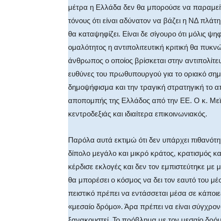
μέτρα η Ελλάδα δεν θα μπορούσε να παραμείν
τόνους ότι είναι αδύνατον να βάζει η ΝΔ πλά
θα καταψηφίζει. Είναι δε σίγουρο ότι μόλις ψ
ομαλότητος η αντιπολιτευτική κριτική θα πυκν
άνθρωπος ο οποίος βρίσκεται στην αντιπολίτευ
ευθύνες του πρωθυπουργού για το οριακό σημε
δημοψήφισμα και την τραγική στρατηγική το α
αποπομπής της Ελλάδος από την ΕΕ. Ο κ. Μεϊ
κεντροδεξιάς και ιδιαίτερα επικοινωνιακός.
Παρόλα αυτά εκτιμώ ότι δεν υπάρχει πιθανότη
δίπολο μεγάλο και μικρό κράτος, κρατισμός κα
κέρδισε εκλογές και δεν τον εμπιστεύτηκε με
θα μπορέσει ο κόσμος να δει τον εαυτό του μέσ
πειστικό πρέπει να εντάσσεται μέσα σε κάποιε
«μεσαίο δρόμο». Άρα πρέπει να είναι σύγχρονο 
ξανακουστεί. Το πρόβλημα με τον μεσαίο δρόμ