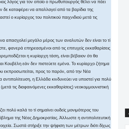
ριος λόγος για τον οποίο ο πρωθυπουργός θέλει να πάει
ν δε καταφέρει να απαλλαγεί από τα βαρίδια της
στεί ο κυρίαρχος του πολιτικού παιχνιδιού μετά τις
να απασχολεί μεγάλο μέρος των αναλυτών δεν είναι το τί
ωστε, φανερά επηρεασμένοι από τις επιτυχείς εκκαθαρίσεις
εμποδίζεται η κυρίαρχη τάση, είναι βέβαιον ότι θα
ι Κουβέλη εάν δεν πιστεύετε εμένα. Το κυρίαρχο ζήτημα
ου εκπροσωπείται, προς το παρόν, από την Νέα
ια αντιπολίτευση, η Ελλάδα κινδυνεύει να υποστεί για πολύ
 (μετά τις διαφαινόμενες εκκαθαρίσεις) νεοκομμουνιστική
ει πολύ καλά το τί σημαίνει ουδείς μονιμότερος του
όβλημα της Νέας Δημοκρατίας. Άλλωστε η αντιπολιτευτική
οιχεία. Σωστά στήριξε την ψήφιση των μέτρων διότι δίχως