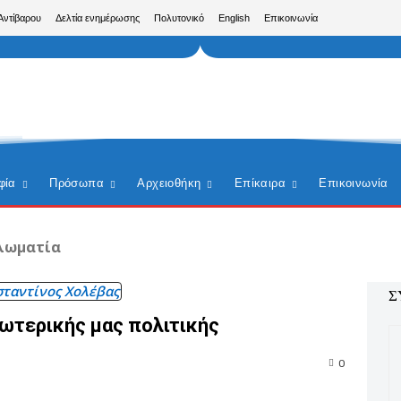
Αντίβαρου
Δελτία ενημέρωσης
Πολυτονικό
English
Επικοινωνία
φία
Πρόσωπα
Αρχειοθήκη
Επίκαιρα
Επικοινωνία
λωματία
ταντίνος Χολέβας
Σ
ξωτερικής μας πολιτικής
0