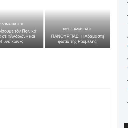
ΓΚΛΗΜΑΤΙΚΌΤΗΣ
1821-ΕΠΑΝΆΣΤΑΣΗ
ίσουμε τόν Ποινικό
 σέ «Ἀνδρῶν» καί
ΠΑΝΟΥΡΓΙΑΣ: Η Αδάμαστη
«Γυναικῶν»;
φωτιά της Ρούμελης.