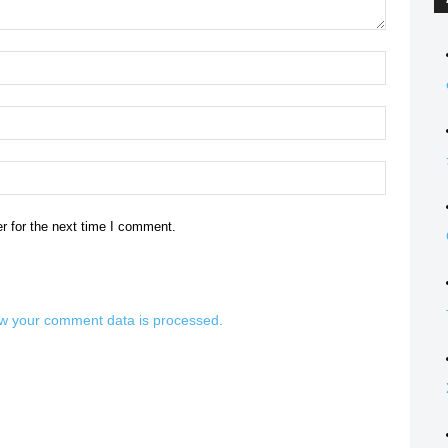
Name:*
Email:*
Website:
r for the next time I comment.
w your comment data is processed.