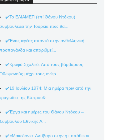
✔️Το ΕΛΙΑΜΕΠ (επί Θάνου Ντόκου)
συμβουλεύει την Τουρκία πώς θα...
✔️Ένας ιερέας απαντά στην ανθελληνική
προπαγάνδα και απαριθμεί...
✔️Κρυφό Σχολειό: Από τους βάρβαρους
Οθωμανούς μέχρι τους ανίερ...
✔️19 Ιουλίου 1974: Μια ημέρα πριν από την
τραγωδία της Κύπρου&...
✔️Έργα και ημέρες του Θάνου Ντόκου –
Συμβούλου Εθνικής Α...
✔️«Μακεδονία. Αντίβαρο στην ηττοπάθεια»