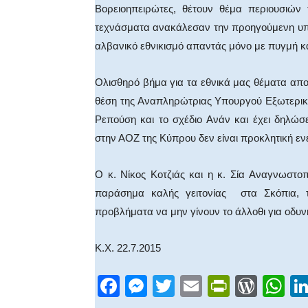
Βορειοηπειρώτες, θέτουν θέμα περιουσιώ
τεχνάσματα ανακάλεσαν την προηγούμενη υπ
αλβανικό εθνικισμό απαντάς μόνο με πυγμή κα
Ολισθηρό βήμα για τα εθνικά μας θέματα απο
θέση της Αναπληρώτριας Υπουργού Εξωτερικών
Ρεπούση και το σχέδιο Ανάν και έχει δηλώ
στην ΑΟΖ της Κύπρου δεν είναι προκλητική εν
Ο κ. Νίκος Κοτζιάς και η κ. Σία Αναγνωστο
παράσημα καλής γειτονίας στα Σκόπια, τ
προβλήματα να μην γίνουν το άλλοθι για οδυ
Κ.Χ. 22.7.2015
F
M
T
E
Pr
W
W