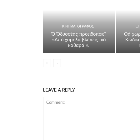
ΚΙΝΗΜΑΤΟΓΡΆΦΟΣ
Ε
Ὁ Ὀδυσσέας προειδοποιεῖ:
Θά χωρ
«Ἀπό χαμηλά βλέπεις πιό
Κώδικα
καθαρά!».
LEAVE A REPLY