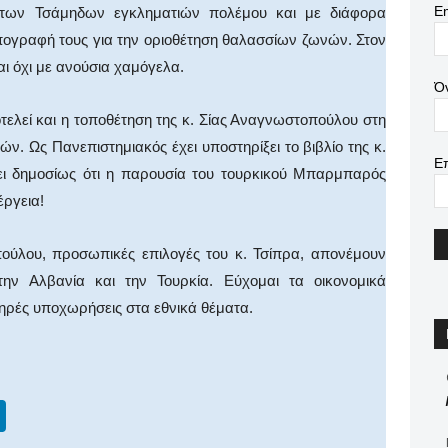
Em
ν των Τσάμηδων εγκληματιών πολέμου και με διάφορα
ογραφή τους για την οριοθέτηση θαλασσίων ζωνών. Στον
ι όχι με ανούσια χαμόγελα.
Ό
τελεί και η τοποθέτηση της κ. Σίας Αναγνωστοπούλου στη
. Ως Πανεπιστημιακός έχει υποστηρίξει το βιβλίο της κ.
Ε
σει δημοσίως ότι η παρουσία του τουρκικού Μπαρμπαρός
έργεια!
πούλου, προσωπικές επιλογές του κ. Τσίπρα, απονέμουν
ην Αλβανία και την Τουρκία. Εύχομαι τα οικονομικά
νηρές υποχωρήσεις στα εθνικά θέματα.
Li