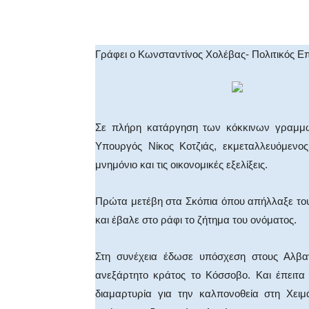
Facebook
X
WhatsA
Γράφει ο Κωνσταντίνος Χολέβας- Πολιτικός Ε
Σε πλήρη κατάργηση των κόκκινων γραμμών
Υπουργός Νίκος Κοτζιάς, εκμεταλλευόμενο
μνημόνιο και τις οικονομικές εξελίξεις.
Πρώτα μετέβη στα Σκόπια όπου απήλλαξε το
και έβαλε στο ράφι το ζήτημα του ονόματος.
Στη συνέχεια έδωσε υπόσχεση στους Αλβ
ανεξάρτητο κράτος το Κόσσοβο. Και έπειτ
διαμαρτυρία για την καλπονοθεία στη Χειμ