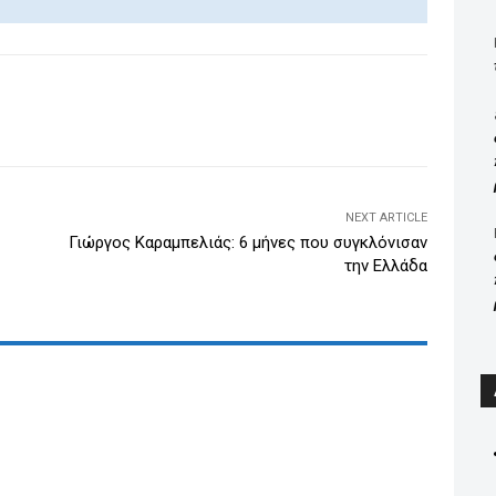
n
k
e
dI
WhatsApp
Email
Print
Viber
n
NEXT ARTICLE
Γιώργος Καραμπελιάς: 6 μήνες που συγκλόνισαν
την Ελλάδα