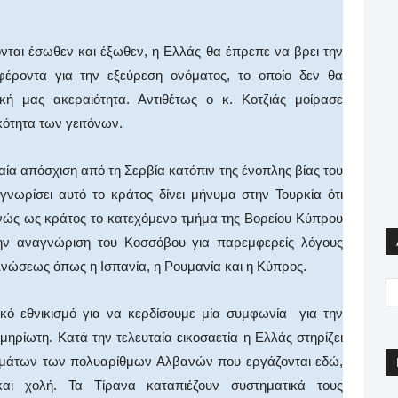
ονται έσωθεν και έξωθεν, η Ελλάς θα έπρεπε να βρει την
φέροντα για την εξεύρεση ονόματος, το οποίο δεν θα
κή μας ακεραιότητα. Αντιθέτως ο κ. Κοτζιάς μοίρασε
κότητα των γειτόνων.
ία απόσχιση από τη Σερβία κατόπιν της ένοπλης βίας του
ωρίσει αυτό το κράτος δίνει μήνυμα στην Τουρκία ότι
νώς ως κράτος το κατεχόμενο τμήμα της Βορείου Κύπρου
Την αναγνώριση του Κοσσόβου για παρεμφερείς λόγους
Ενώσεως όπως η Ισπανία, η Ρουμανία και η Κύπρος.
ικό εθνικισμό για να κερδίσουμε μία συμφωνία για την
μηρίωτη. Κατά την τελευταία εικοσαετία η Ελλάς στηρίζει
σμάτων των πολυαρίθμων Αλβανών που εργάζονται εδώ,
ι χολή. Τα Τίρανα καταπιέζουν συστηματικά τους