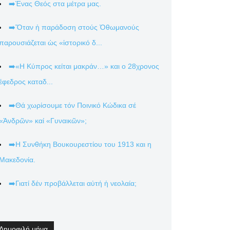
➡️Ένας Θεός στα μέτρα μας.
➡️Ὅταν ἡ παράδοση στούς Ὀθωμανούς
παρουσιάζεται ὡς «ἱστορικό δ...
➡️«Η Κύπρος κείται μακράν…» και ο 28χρονος
έφεδρος καταδ...
➡️Θά χωρίσουμε τόν Ποινικό Κώδικα σέ
«Ἀνδρῶν» καί «Γυναικῶν»;
➡️Η Συνθήκη Βουκουρεστίου του 1913 και η
Μακεδονία.
➡️Γιατί δέν προβάλλεται αὐτή ἡ νεολαία;
Δημοφιλή μήνα