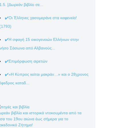
1.5. [Δωρεάν βιβλίο σε...
✔️Οι Έλληνες χασομεράνε στα καφενεία!
(1793)
✔️Η σφαγή 15 οικογενειών Ελλήνων στην
νήσο Σάσωνα από Αλβανούς...
✔️Επιμόρφωση αιρετών
✔️«Η Κύπρος κείται μακράν…» και ο 28χρονος
έφεδρος καταδ...
ρεάν βιβλία και ιστορικά ντοκουμέντα από τα
σα του 19ου αιώνα έως σήμερα για το
ακεδονικό Ζήτημα!