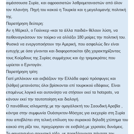
αιμάσσουσα Συρία, και αφροασιατών λαθρομεταναστών από όλον
τον πλανήτη. Πηγή του κακού η Τουρκία και η μεγαλομανής πολιτική
της.
Παρατήρηση δεύτερη:
Αν η Μέρκελ, ο Γιούνκερ «και τα άλλα παιδιά» θέλουν λύση, να
πειθαναγκάσουν τον τούρκο να αλλάξει 180 μοίρες την πολιτική του.
Φυσικά να ενεργοποιήσουν την Αμερική, που ασφαλώς δεν είναι
ευτυχής με όσα γίνονται και διαφοροποιείται ήδη χαρακτηρίζοντας
τους Κούρδους της Συρίας συμμάχους και όχι τρομοκράτες που
ωρύεται ο Ερντογάν.
Παρατήρηση τρίτη:
Γιατί μπλέκουν και εκβιάζουν την Ελλάδα αφού πρόσφυγες και
(λάθρο) μετανάστες όλοι βρίσκονται επί τουρκικού εδάφους. Είναι
επομένως λογικό και αυτονόητο να στήσουν εκεί τα hotspots, να
κάνουν εκεί την ταυτοποίηση και διαλογή.
O πανάθλιος ισλαμιστής με την ομογάλακτή του Σαουδική Αραβία ,
κόντρα στην συμφωνία Ουάσιγκτον-Μόσχας για εκεχειρία στη Συρία
που αποβλέπει στη τελική επίλυση του συριακού δηλαδή χτύπημα του
κακού στη ρίζα του, προχώρησαν σε εισβολή με χερσαίες δυνάμεις.
Το φανατισμένο σουνιτικό τόξο, με προεξάρχοντα πάντοτε τον