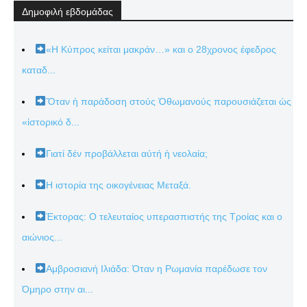
Δημοφιλή εβδομάδας
«Η Κύπρος κείται μακράν…» και ο 28χρονος έφεδρος
καταδ...
Ὅταν ἡ παράδοση στούς Ὀθωμανούς παρουσιάζεται ὡς
«ἱστορικό δ...
Γιατί δέν προβάλλεται αὐτή ἡ νεολαία;
Η ιστορία της οικογένειας Μεταξά.
Έκτορας: Ο τελευταίος υπερασπιστής της Τροίας και ο
αιώνιος...
Αμβροσιανή Ιλιάδα: Όταν η Ρωμανία παρέδωσε τον
Όμηρο στην αι...