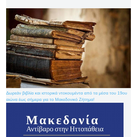
Δωρεάν βιβλία και ιστορικά ντοκουμέντα από τα μέσα του 19ου
αιώνα έως σήμερα για το Μακεδονικό Ζήτημα!