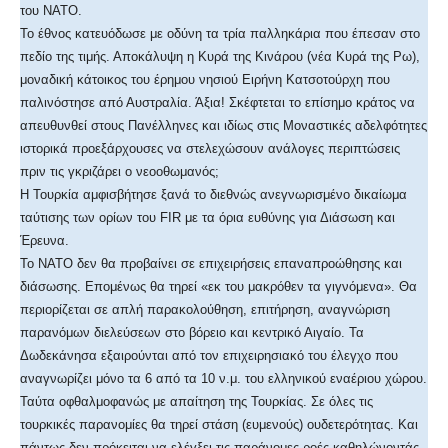
του ΝΑΤΟ.
Το έθνος κατευόδωσε με οδύνη τα τρία παλληκάρια που έπεσαν στο
πεδίο της τιμής. Αποκάλυψη η Κυρά της Κινάρου (νέα Κυρά της Ρω),
μοναδική κάτοικος του έρημου νησιού Ειρήνη Κατσοτούρχη που
παλινόστησε από Αυστραλία. Άξια! Σκέφτεται το επίσημο κράτος να
απευθυνθεί στους Πανέλληνες και ιδίως στις Μοναστικές αδελφότητες
ιστορικά προεξάρχουσες να στελεχώσουν ανάλογες περιπτώσεις
πριν τις γκριζάρει ο νεοοθωμανός;
Η Τουρκία αμφισβήτησε ξανά το διεθνώς ανεγνωρισμένο δικαίωμα
ταύτισης των ορίων του FIR με τα όρια ευθύνης για Διάσωση και
Έρευνα.
Το ΝΑΤΟ δεν θα προβαίνει σε επιχειρήσεις επαναπροώθησης και
διάσωσης. Επομένως θα τηρεί «εκ του μακρόθεν τα γιγνόμενα». Θα
περιορίζεται σε απλή παρακολούθηση, επιτήρηση, αναγνώριση
παρανόμων διελεύσεων στο βόρειο και κεντρικό Αιγαίο. Τα
Δωδεκάνησα εξαιρούνται από τον επιχειρησιακό του έλεγχο που
αναγνωρίζει μόνο τα 6 από τα 10 ν.μ. του ελληνικού εναέριου χώρου.
Ταύτα οφθαλμοφανώς με απαίτηση της Τουρκίας. Σε όλες τις
τουρκικές παρανομίες θα τηρεί στάση (ευμενούς) ουδετερότητας. Και
πάντως δεν πρόκειται να ελέγξει τις παράνομες ροές καθηλώνοντάς