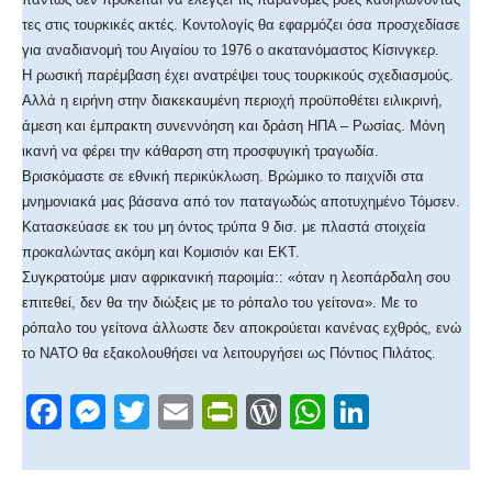
τες στις τουρκικές ακτές. Κοντολογίς θα εφαρμόζει όσα προσχεδίασε
για αναδιανομή του Αιγαίου το 1976 ο ακατανόμαστος Κίσινγκερ.
Η ρωσική παρέμβαση έχει ανατρέψει τους τουρκικούς σχεδιασμούς.
Αλλά η ειρήνη στην διακεκαυμένη περιοχή προϋποθέτει ειλικρινή,
άμεση και έμπρακτη συνεννόηση και δράση ΗΠΑ – Ρωσίας. Μόνη
ικανή να φέρει την κάθαρση στη προσφυγική τραγωδία.
Βρισκόμαστε σε εθνική περικύκλωση. Βρώμικο το παιχνίδι στα
μνημονιακά μας βάσανα από τον παταγωδώς αποτυχημένο Τόμσεν.
Κατασκεύασε εκ του μη όντος τρύπα 9 δισ. με πλαστά στοιχεία
προκαλώντας ακόμη και Κομισιόν και ΕΚΤ.
Συγκρατούμε μιαν αφρικανική παροιμία:: «όταν η λεοπάρδαλη σου
επιτεθεί, δεν θα την διώξεις με το ρόπαλο του γείτονα». Με το
ρόπαλο του γείτονα άλλωστε δεν αποκρούεται κανένας εχθρός, ενώ
το ΝΑΤΟ θα εξακολουθήσει να λειτουργήσει ως Πόντιος Πιλάτος.
F
M
T
E
Pr
W
W
Li
a
e
wi
m
in
or
h
n
c
ss
tt
ail
tF
d
at
k