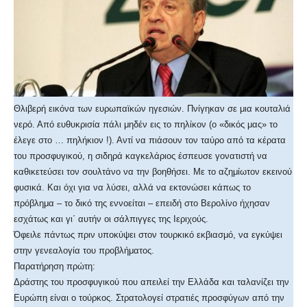
Θλιβερή εικόνα των ευρωπαϊκών ηγεσιών. Πνίγηκαν σε μια κουταλιά
νερό. Από ευθυκρισία πάλι μηδέν εις το πηλίκον (ο «δικός μας» το
έλεγε στο … πηλήκιον !). Αντί να πιάσουν τον ταύρο από τα κέρατα
του προσφυγικού, η σιδηρά καγκελάριος έσπευσε γονατιστή να
καθικετεύσει τον σουλτάνο να την βοηθήσει. Με το αζημίωτον εκεινού
φυσικά. Και όχι για να λύσει, αλλά να εκτονώσει κάπως το
πρόβλημα – το δικό της εννοείται – επειδή στο Βερολίνο ήχησαν
εσχάτως και γι΄ αυτήν οι σάλπιγγες της Ιεριχούς.
Όφειλε πάντως πριν υποκύψει στον τουρκικό εκβιασμό, να εγκύψει
στην γενεαλογία του προβλήματος.
Παρατήρηση πρώτη:
Δράστης του προσφυγικού που απειλεί την Ελλάδα και ταλανίζει την
Ευρώπη είναι ο τούρκος. Στρατολογεί στρατιές προσφύγων από την