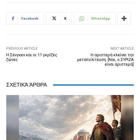
e
e
er
ri
Pr
s
e
b
n
e
e
A
dI
Facebook
X
WhatsApp
o
g
n
ss
p
n
o
er
dl
p
k
y
PREVIOUS ARTICLE
NEXT ARTICLE
Η Σένγκεν και οι 11 γκρίζες
Η αριστερά κλείνει την
ζώνες
μεταπολίτευση. [Ναι, ο ΣΥΡΙΖΑ
είναι αριστερά]
ΣΧΕΤΙΚΆ ΆΡΘΡΑ