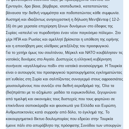
Ερντογάν, δρα βίαια, βάρβαρα, ισοπεδωτικά, καταπατώντας
βάναυσα την διεθνή νομιμότητα και ποδοπατώντας κάθε συμφωνία.
Αυστηρή και ιδιαζόντως ανησυχαστική η δήλωση Μεντβέντεφ ( 12-2-
16) ότι μια χερσαία επιχείρηση ξένων δυνάμεων στο έδαφος της
Συρίας «απειλεί να πυροδοτήσει έναν νέον παγκόσμιο πόλεμο». Στο
χέρι ΗΠΑ και Ρωσίας και αμελλητί βρίσκεται η υπόθεση της ειρήνης
και η αποσόβηση μιας ολέθριας μετεξέλιξης του προσφυγικού.
Για το χατήρι όμως του σουλτάνου, Μέρκελ και ΝΑΤΟ κουβάλησαν τις
νατοϊκές δυνάμεις στο Αιγαίο. Δυστυχώς η ελληνική κυβέρνηση
συνήνεσε «αγαλλομένω ποδί» στο νατοϊκό ανοσιούργημα. Η Τουρκία
είναι ο αυτουργός του προσφυγικού τερατουργήματος εγκληματώντας
απ΄ευθείας στη Συρία και σαλπίζοντας συναγερμό στους αφροασιάτες
μουσουλμάνους που συνάζει στα διεθνή αεροδρόμιά της. Όλα τα
(δια)πράττει με το αζημίωτο: μαδάει τα ευρωκονδύλια, ξεγυμνώνει
από τιμαλφή και οικονομίες τους δυστυχείς που τους φορτώνει σε
επικίνδυνα σαπιοκάραβα και φουσκωτά για Ελλάδα και Ευρώπη.
Ανθρωποκτονίες κατά συρροήν από δόλο, το έγκλημά της. Το
κακουργηματικό δίκτυο δουλεμπορίας που εδρεύει στην Τουρκία
έμεινε πάλι στο απυρόβλητο της πρόσφατης Συνόδου των υπουργών