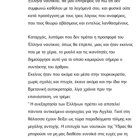
Έλληνα ναυτικού, θα μου επιτρέψεις να πω ότι δεν
συμφωνώ καθόλου με τα λεγόμενά σου, και φυσικά ούτε
κατά προσέγγιση με τους τρεις λόγους που αναφέρεις,
που τους θεωρώ αβάσιμους και εντελώς λανθασμένους.
Καταρχάς, λυπάμαι που δεν τιμάται η προσφορά του
Έλληνα ναυτικού, όπως θα έπρεπε, μιας και ήταν εκείνος
που με τα χέρια, το μυαλό και τις ικανότητές του
δημιούργησε αυτό για το οποίο καμαρώνει σήμερα ο
συντάκτης του άρθρου.
Εκείνος ήταν που ακόμα και μέσα στην τουρκοκρατία,
χωρίς σχολές και πτυχία, έκανε ακόμα και την ίδια την
Βρετανική αυτοκρατορία, λίγα χρόνια πριν την
επανάσταση, να τρέμει:
” Η ανεξαρτησία των Ελλήνων πρέπει να αποτελεί
πάντοτε αντικείμενο ανησυχίας για την Αγγλία. Γιατί στη
θάλασσα έχουν δείξει ως τώρα παραδείγματα τόλμης και
μεγάλης αντοχής. Η επιτυχία των ναυτικών της Ύδρας θα
μπορούσε να μη μας διαθέσει ευνοϊκά στις ευχές για τη