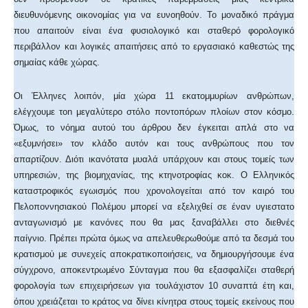
διευθυνόμενης οικονομίας για να ευνοηθούν. Το μοναδικό πράγμα
που απαιτούν είναι ένα φυσιολογικό και σταθερό φορολογικό
περιβάλλον και λογικές απαιτήσεις από το εργασιακό καθεστώς της
σημαίας κάθε χώρας.
Οι Έλληνες λοιπόν, μία χώρα 11 εκατομμυρίων ανθρώπων,
ελέγχουμε τοn μεγαλύτερο στόλο ποντοπόρων πλοίων στον κόσμο.
Όμως, το νόημα αυτού του άρθρου δεν έγκειται απλά στο να
«εξυμνήσει» τον κλάδο αυτόν και τους ανθρώπους που τον
απαρτίζουν. Διότι ικανότατα μυαλά υπάρχουν και στους τομείς των
υπηρεσιών, της βιομηχανίας, της κτηνοτροφίας κοκ. Ο Ελληνικός
καταστροφικός εγωισμός που χρονολογείται από τον καιρό του
Πελοποννησιακού Πολέμου μπορεί να εξελιχθεί σε έναν υγιεστατο
ανταγωνισμό με κανόνες που θα μας ξαναβάλλει στο διεθνές
παίγνιο. Πρέπει πρώτα όμως να απελευθερωθούμε από τα δεσμά του
κρατισμού με συνεχείς αποκρατικοποιήσεις, να δημιουργήσουμε ένα
σύγχρονο, αποκεντρωμένο Σύνταγμα που θα εξασφαλίζει σταθερή
φορολογία των επιχειρήσεων για τουλάχιστον 10 συναπτά έτη και,
όπου χρειάζεται το κράτος να δίνει κίνητρα στους τομείς εκείνους που