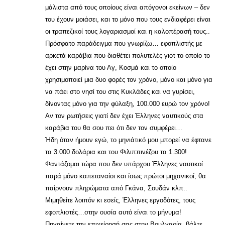
μάλιστα από τους οποίους είναι απόγονοι εκείνων – δεν
του έχουν μοιάσει, και το μόνο που τους ενδιαφέρει είναι
οι τραπεζικοί τους λογαριασμοί και η καλοπέρασή τους..
Πρόσφατο παράδειγμα που γνωρίζω… εφοπλιστής με
αρκετά καράβια που διαθέτει πολυτελές γιοτ το οποίο το
έχει στην μαρίνα του Αγ, Κοσμά και το οποίο
χρησιμοποιεί μια δυο φορές τον χρόνο, μόνο και μόνο για
να πάει στο νησί του στις Κυκλάδες και να γυρίσει,
δίνοντας μόνο για την φύλαξη, 100.000 ευρώ τον χρόνο!
Αν τον ρωτήσεις γιατί δεν έχει Έλληνες ναυτικούς στα
καράβια του θα σου πει ότι δεν τον συμφέρει…
Ήδη όταν ήμουν εγώ, το μηνιάτικό μου μπορεί να έφτανε
τα 3.000 δολάρια και του Φιλιππινέζου τα 1.300!
Φαντάζομαι τώρα που δεν υπάρχου Έλληνες ναυτικοί
παρά μόνο καπεταναίοι και ίσως πρώτοι μηχανικοί, θα
παίρνουν πληρώματα από Γκάνα, Σουδάν κλπ..
Μιμηθείτε λοιπόν κι εσείς, Έλληνες εργοδότες, τους
εφοπλιστές…στην ουσία αυτό είναι το μήνυμα!
Πηγαίνετε την επιχείρησή σας στην Βουλγαρία, βάλτε