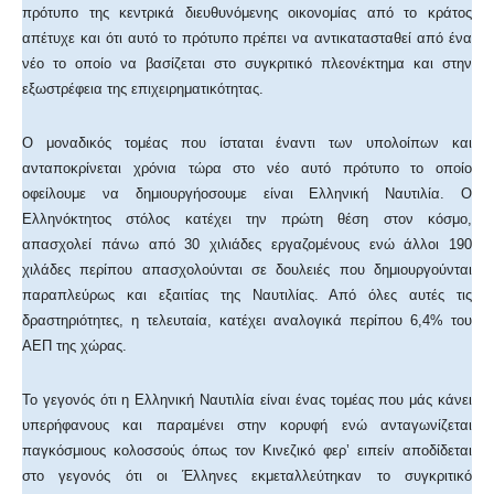
πρότυπο της κεντρικά διευθυνόμενης οικονομίας από το κράτος
απέτυχε και ότι αυτό το πρότυπο πρέπει να αντικατασταθεί από ένα
νέο το οποίο να βασίζεται στο συγκριτικό πλεονέκτημα και στην
εξωστρέφεια της επιχειρηματικότητας.
Ο μοναδικός τομέας που ίσταται έναντι των υπολοίπων και
ανταποκρίνεται χρόνια τώρα στο νέο αυτό πρότυπο το οποίο
οφείλουμε να δημιουργήοσουμε είναι Ελληνική Ναυτιλία. Ο
Ελληνόκτητος στόλος κατέχει την πρώτη θέση στον κόσμο,
απασχολεί πάνω από 30 χιλιάδες εργαζομένους ενώ άλλοι 190
χιλάδες περίπου απασχολούνται σε δουλειές που δημιουργούνται
παραπλεύρως και εξαιτίας της Ναυτιλίας. Από όλες αυτές τις
δραστηριότητες, η τελευταία, κατέχει αναλογικά περίπου 6,4% του
ΑΕΠ της χώρας.
Το γεγονός ότι η Ελληνική Ναυτιλία είναι ένας τομέας που μάς κάνει
υπερήφανους και παραμένει στην κορυφή ενώ ανταγωνίζεται
παγκόσμιους κολοσσούς όπως τον Κινεζικό φερ’ ειπείν αποδίδεται
στο γεγονός ότι οι Έλληνες εκμεταλλεύτηκαν το συγκριτικό