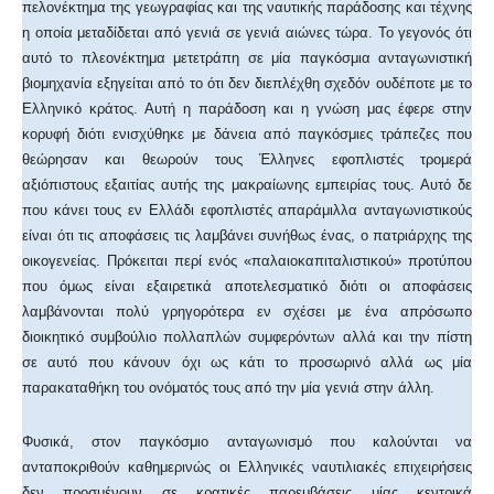
πελονέκτημα της γεωγραφίας και της ναυτικής παράδοσης και τέχνης
η οποία μεταδίδεται από γενιά σε γενιά αιώνες τώρα. Το γεγονός ότι
αυτό το πλεονέκτημα μετετράπη σε μία παγκόσμια ανταγωνιστική
βιομηχανία εξηγείται από το ότι δεν διεπλέχθη σχεδόν ουδέποτε με το
Eλληνικό κράτος. Αυτή η παράδοση και η γνώση μας έφερε στην
κορυφή διότι ενισχύθηκε με δάνεια από παγκόσμιες τράπεζες που
θεώρησαν και θεωρούν τους Έλληνες εφοπλιστές τρομερά
αξιόπιστους εξαιτίας αυτής της μακραίωνης εμπειρίας τους. Αυτό δε
που κάνει τους εν Ελλάδι εφοπλιστές απαράμιλλα ανταγωνιστικούς
είναι ότι τις αποφάσεις τις λαμβάνει συνήθως ένας, ο πατριάρχης της
οικογενείας. Πρόκειται περί ενός «παλαιοκαπιταλιστικού» προτύπου
που όμως είναι εξαιρετικά αποτελεσματικό διότι οι αποφάσεις
λαμβάνονται πολύ γρηγορότερα εν σχέσει με ένα απρόσωπο
διοικητικό συμβούλιο πολλαπλών συμφερόντων αλλά και την πίστη
σε αυτό που κάνουν όχι ως κάτι το προσωρινό αλλά ως μία
παρακαταθήκη του ονόματός τους από την μία γενιά στην άλλη.
Φυσικά, στον παγκόσμιο ανταγωνισμό που καλούνται να
ανταποκριθούν καθημερινώς οι Ελληνικές ναυτιλιακές επιχειρήσεις
δεν προσμένουν σε κρατικές παρεμβάσεις μίας κεντρικά