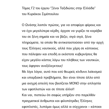
Τόμος Γ2 του έργου “Ξένοι Ταξιδιώτες στην Ελλάδα”
του Κυριάκου Σιμόπουλου
Ο Ωνάσης λοιπόν πρώτος, για να αποφύγει φόρους και
να έχει μεγαλύτερα κέρδη, άρχισε να γυρίζει τα καράβια
του σε ξένη σημαία και να βάζει, σιγά σιγά, ξένα
πληρώματα, τα οποία θα αντικαταστούσαν από την αρχή
τους Έλληνες ναυτικούς, αλλά που χάρη σε κάποιους
που πάλεψαν και επειδή οι εκάστοτε κυβερνήσεις θα
είχαν μεγάλο κόστος λόγω του πλήθους των ναυτικών,
τους άφησαν ανεξέλεγκτους!
Με λίγα λόγια, αυτό που εσύ θεωρείς κίνδυνο λαϊκισμού
και υπαρξιακά προβλήματα, δεν είναι τίποτε άλλο από
μια αισχρή απειλή που βασίζεται ΜΟΝΟ στην απληστία
των εφοπλιστών και σε τίποτε άλλο!!
Και ναι, πιστεύω ότι σαφώς υπήρξαν στο παρελθόν
πραγματικοί άνθρωποι και φιλοπάτριδες Έλληνες
εφοπλιστές, λυπάμαι όμως αλλά οι σύγχρονοι – κάποιοι