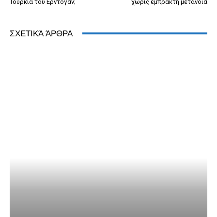
Τουρκία του Ερντογάν;
χωρίς έμπρακτη μετάνοια
ΣΧΕΤΙΚΆ ΆΡΘΡΑ