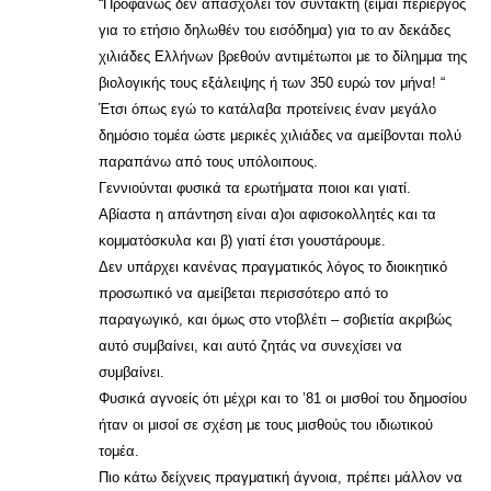
“Προφανώς δεν απασχολεί τον συντάκτη (είμαι περίεργος
για το ετήσιο δηλωθέν του εισόδημα) για το αν δεκάδες
χιλιάδες Ελλήνων βρεθούν αντιμέτωποι με το δίλημμα της
βιολογικής τους εξάλειψης ή των 350 ευρώ τον μήνα! “
Έτσι όπως εγώ το κατάλαβα προτείνεις έναν μεγάλο
δημόσιο τομέα ώστε μερικές χιλιάδες να αμείβονται πολύ
παραπάνω από τους υπόλοιπους.
Γεννιούνται φυσικά τα ερωτήματα ποιοι και γιατί.
Αβίαστα η απάντηση είναι α)οι αφισοκολλητές και τα
κομματόσκυλα και β) γιατί έτσι γουστάρουμε.
Δεν υπάρχει κανένας πραγματικός λόγος το διοικητικό
προσωπικό να αμείβεται περισσότερο από το
παραγωγικό, και όμως στο ντοβλέτι – σοβιετία ακριβώς
αυτό συμβαίνει, και αυτό ζητάς να συνεχίσει να
συμβαίνει.
Φυσικά αγνοείς ότι μέχρι και το ’81 οι μισθοί του δημοσίου
ήταν οι μισοί σε σχέση με τους μισθούς του ιδιωτικού
τομέα.
Πιο κάτω δείχνεις πραγματική άγνοια, πρέπει μάλλον να