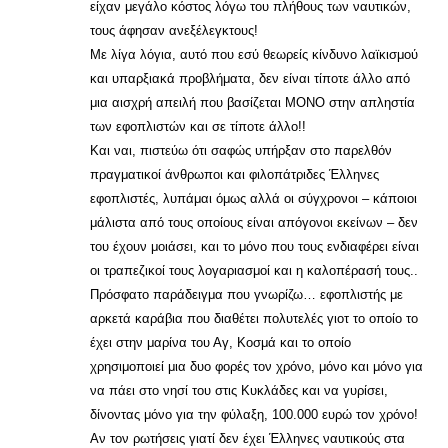
είχαν μεγάλο κόστος λόγω του πλήθους των ναυτικών,
τους άφησαν ανεξέλεγκτους!
Με λίγα λόγια, αυτό που εσύ θεωρείς κίνδυνο λαϊκισμού
και υπαρξιακά προβλήματα, δεν είναι τίποτε άλλο από
μια αισχρή απειλή που βασίζεται ΜΟΝΟ στην απληστία
των εφοπλιστών και σε τίποτε άλλο!!
Και ναι, πιστεύω ότι σαφώς υπήρξαν στο παρελθόν
πραγματικοί άνθρωποι και φιλοπάτριδες Έλληνες
εφοπλιστές, λυπάμαι όμως αλλά οι σύγχρονοι – κάποιοι
μάλιστα από τους οποίους είναι απόγονοι εκείνων – δεν
του έχουν μοιάσει, και το μόνο που τους ενδιαφέρει είναι
οι τραπεζικοί τους λογαριασμοί και η καλοπέρασή τους..
Πρόσφατο παράδειγμα που γνωρίζω… εφοπλιστής με
αρκετά καράβια που διαθέτει πολυτελές γιοτ το οποίο το
έχει στην μαρίνα του Αγ, Κοσμά και το οποίο
χρησιμοποιεί μια δυο φορές τον χρόνο, μόνο και μόνο για
να πάει στο νησί του στις Κυκλάδες και να γυρίσει,
δίνοντας μόνο για την φύλαξη, 100.000 ευρώ τον χρόνο!
Αν τον ρωτήσεις γιατί δεν έχει Έλληνες ναυτικούς στα