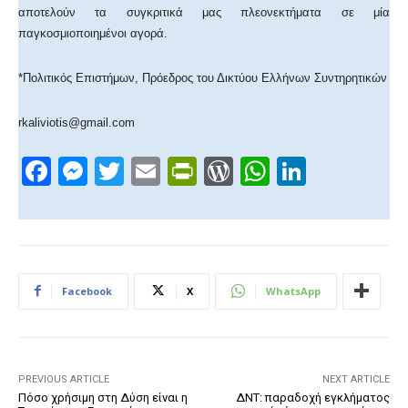
αποτελούν τα συγκριτικά μας πλεονεκτήματα σε μία
παγκοσμιοποιημένοι αγορά.
*Πολιτικός Επιστήμων, Πρόεδρος του Δικτύου Ελλήνων Συντηρητικών
rkaliviotis@gmail.com
F
M
T
E
Pr
W
W
Li
a
e
wi
m
in
or
h
n
c
ss
tt
ail
tF
d
at
k
e
e
er
ri
Pr
s
e
b
n
e
e
A
dI
Facebook
X
WhatsApp
o
g
n
ss
p
n
o
er
dl
p
k
y
PREVIOUS ARTICLE
NEXT ARTICLE
Πόσο χρήσιμη στη Δύση είναι η
ΔΝΤ: παραδοχή εγκλήματος