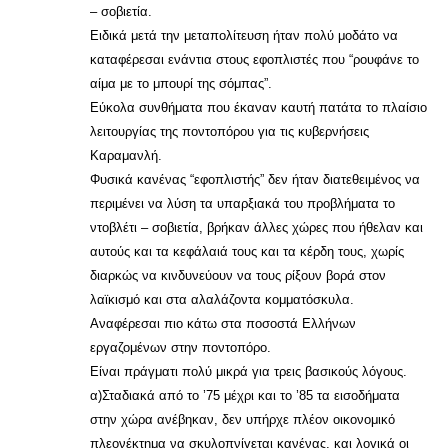
– σοβιετία.
Ειδικά μετά την μεταπολίτευση ήταν πολύ μοδάτο να
καταφέρεσαι ενάντια στους εφοπλιστές που “ρουφάνε το
αίμα με το μπουρί της σόμπας”.
Εύκολα συνθήματα που έκαναν καυτή πατάτα το πλαίσιο
λειτουργίας της ποντοπόρου για τις κυβερνήσεις
Καραμανλή.
Φυσικά κανένας “εφοπλιστής” δεν ήταν διατεθειμένος να
περιμένει να λύση τα υπαρξιακά του προβλήματα το
ντοβλέτι – σοβιετία, βρήκαν άλλες χώρες που ήθελαν και
αυτούς και τα κεφάλαιά τους και τα κέρδη τους, χωρίς
διαρκώς να κινδυνεύουν να τους ρίξουν βορά στον
λαϊκισμό και στα αλαλάζοντα κομματόσκυλα.
Αναφέρεσαι πιο κάτω στα ποσοστά Ελλήνων
εργαζομένων στην ποντοπόρο.
Είναι πράγματι πολύ μικρά για τρεις βασικούς λόγους.
α)Σταδιακά από το ’75 μέχρι και το ’85 τα εισοδήματα
στην χώρα ανέβηκαν, δεν υπήρχε πλέον οικονομικό
πλεονέκτημα να σκυλοπνίγεται κανένας, και λογικά οι