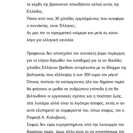
τα κέρδη της βρίσκονται οπουδήποτε αλλού εκτός της
Ελλάδος;
Πόσοι από τους 30 χιλιάδες εργαζομένους που αναφέρει
ο συντάκτης, είναι Έλληνες;;
Ας μας πει το πραγματικό νούμερο και μετά ας κάνει
λόγο για ελληνική ναυτιλία.
Προφανώς δεν απασχολεί τον συντάκτη (είμαι περίεργος
για το ετήσιο δηλωθέν του εισόδημα) για το αν δεκάδες
χιλιάδες Ελλήνων βρεθούν αντιμέτωποι με το δίλημμα της
βιολογικής τους εξάλειψης ή των 350 ευρώ τον μήνα!
Όποιος πιστεύει ότι καταργώντας όλο τον δημόσιο τομέα
θα φτάσουν οι μισθοί σε ανθρώπινο επίπεδο ή ότι θα
βελτιωθούν οι εργασιακές σχέσεις και η ποιότητα ζωής,
τότε λυπάμαι αλλά είναι το λιγότερο άσοφος, εκτός κι αν
αυτό εξυπηρετεί τα συμφέροντά του, όπως σαφώς, τον κ.
Ραφαήλ Α. Καλυβιώτη..
Σαφώς δεν είμαι ευχαριστημένος από την λειτουργία του
δημόσιου τομέα, όμως άλλο είναι το να απαιτήσουμε την