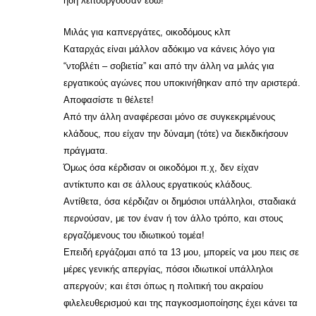
ήδη λειτουργούσαν εδώ!
Μιλάς για καπνεργάτες, οικοδόμους κλπ
Καταρχάς είναι μάλλον αδόκιμο να κάνεις λόγο για
“ντοβλέτι – σοβιετία” και από την άλλη να μιλάς για
εργατικούς αγώνες που υποκινήθηκαν από την αριστερά.
Αποφασίστε τι θέλετε!
Από την άλλη αναφέρεσαι μόνο σε συγκεκριμένους
κλάδους, που είχαν την δύναμη (τότε) να διεκδικήσουν
πράγματα.
Όμως όσα κέρδισαν οι οικοδόμοι π.χ, δεν είχαν
αντίκτυπο και σε άλλους εργατικούς κλάδους.
Αντίθετα, όσα κέρδιζαν οι δημόσιοι υπάλληλοι, σταδιακά
περνούσαν, με τον έναν ή τον άλλο τρόπο, και στους
εργαζόμενους του ιδιωτικού τομέα!
Επειδή εργάζομαι από τα 13 μου, μπορείς να μου πεις σε
μέρες γενικής απεργίας, πόσοι ιδιωτικοί υπάλληλοι
απεργούν; και έτσι όπως η πολιτική του ακραίου
φιλελευθερισμού και της παγκοσμιοποίησης έχει κάνει τα