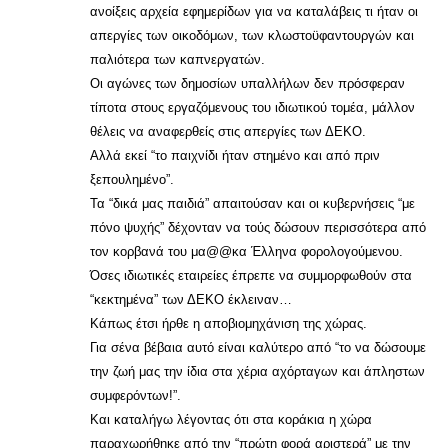
ανοίξεις αρχεία εφημερίδων για να καταλάβεις τι ήταν οι
απεργίες των οικοδόμων, των κλωστοϋφαντουργών και
παλιότερα των καπνεργατών.
Οι αγώνες των δημοσίων υπαλλήλων δεν πρόσφεραν
τίποτα στους εργαζόμενους του ιδιωτικού τομέα, μάλλον
θέλεις να αναφερθείς στις απεργίες των ΔΕΚΟ.
Αλλά εκεί “το παιχνίδι ήταν στημένο και από πριν
ξεπουλημένο”.
Τα “δικά μας παιδιά” απαιτούσαν και οι κυβερνήσεις “με
πόνο ψυχής” δέχονταν να τούς δώσουν περισσότερα από
τον κορβανά του μα@@κα Έλληνα φορολογούμενου.
Όσες ιδιωτικές εταιρείες έπρεπε να συμμορφωθούν στα
“κεκτημένα” των ΔΕΚΟ έκλειναν…
Κάπως έτσι ήρθε η αποβιομηχάνιση της χώρας.
Για σένα βέβαια αυτό είναι καλύτερο από “το να δώσουμε
την ζωή μας την ίδια στα χέρια αχόρταγων και άπληστων
συμφερόντων!”.
Και καταλήγω λέγοντας ότι στα κοράκια η χώρα
παραχωρήθηκε από την “πρώτη φορά αριστερά” με την