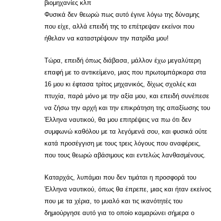
βιομηχανίες κλπ
Φυσικά δεν θεωρώ πως αυτό έγινε λόγω της δύναμης
που είχε, αλλά επειδή της το επέτρεψαν εκείνοι που
ήθελαν να καταστρέψουν την πατρίδα μου!
Τώρα, επειδή όπως διάβασα, μάλλον έχω μεγαλύτερη
επαφή με το αντικείμενο, μιας που πρωτομπάρκαρα στα
16 μου κι έφτασα τρίτος μηχανικός, δίχως σχολές και
πτυχία, παρά μόνο με την αξία μου, και επειδή συνέπεσε
να ζήσω την αρχή και την επικράτηση της απαξίωσης του
Έλληνα ναυτικού, θα μου επιτρέψεις να πω ότι δεν
συμφωνώ καθόλου με τα λεγόμενά σου, και φυσικά ούτε
κατά προσέγγιση με τους τρεις λόγους που αναφέρεις,
που τους θεωρώ αβάσιμους και εντελώς λανθασμένους.
Καταρχάς, λυπάμαι που δεν τιμάται η προσφορά του
Έλληνα ναυτικού, όπως θα έπρεπε, μιας και ήταν εκείνος
που με τα χέρια, το μυαλό και τις ικανότητές του
δημιούργησε αυτό για το οποίο καμαρώνει σήμερα ο