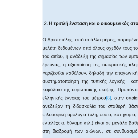
Η τριπλή ένσταση και ο οικουμενικός στ
Ο Αριστοτέλης, από το άλλο μέρος, παραμένει
μελέτη δεδομένων από όλους σχεδόν τους τομ
του αιτίου, η ανάδειξη της σημασίας των εμ
έρευνας, η αξιοποίηση της σωκρατικής κλη
«
ορίζεσθαι καθόλου
», δηλαδή την επαγωγική
συστηματοποίηση της τυπικής λογικής κατέ
κεφάλαιο της ευρωπαϊκής σκέψης. Προπάντω
ελληνικής έννοιας του μέτρου
[8]
, στην οποία
ανέδειξαν τη διδασκαλία του σταθερή βάσ
φιλοσοφική ορολογία (ύλη, ουσία, κατηγορία,
εντελέχεια, δύναμη κτλ.) είναι σε μεγάλο βαθ
στη διαδρομή των αιώνων, σε συνδυασμ