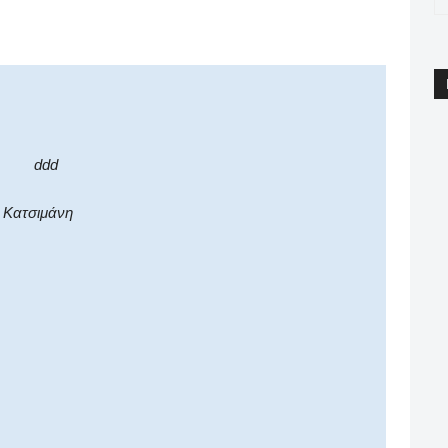
pp
Email
Print
Viber
ατσιμάνη