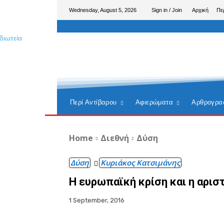
Wednesday, August 5, 2026
Sign in / Join
Αρχική
Πε
Περί Αντίβαρου
Αφιερώματα
Αρθρογρα
Home
Διεθνή
Δύση
Δύση
Κυριάκος Κατσιμάνης
Η ευρωπαϊκή κρίση και η αρι
1 September, 2016