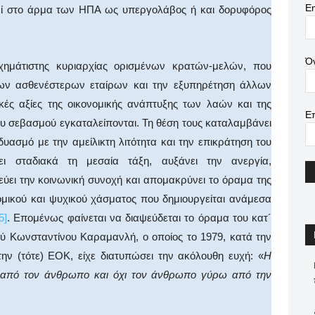
Em
εί στο άρμα των ΗΠΑ ως υπεργολάβος ή και δορυφόρος
Ό
οσχημάτιστης κυριαρχίας ορισμένων κρατών-μελών, που
ων ασθενέστερων εταίρων και την εξυπηρέτηση άλλων
κές αξίες της οικονομικής ανάπτυξης των λαών και της
Ε
ου σεβασμού εγκαταλείπονται. Τη θέση τους καταλαμβάνει
δυασμό με την αμείλικτη λιτότητα και την επικράτηση του
ει σταδιακά τη μεσαία τάξη, αυξάνει την ανεργία,
εύει την κοινωνική συνοχή και απομακρύνει το όραμα της
ομικού και ψυχικού χάσματος που δημιουργείται ανάμεσα
5]
. Επομένως φαίνεται να διαψεύδεται το όραμα του κατ´
Κωνσταντίνου Καραμανλή, ο οποίος το 1979, κατά την
ην (τότε) ΕΟΚ, είχε διατυπώσει την ακόλουθη ευχή: «
Η
 από τον άνθρωπο και όχι τον άνθρωπο γύρω από την