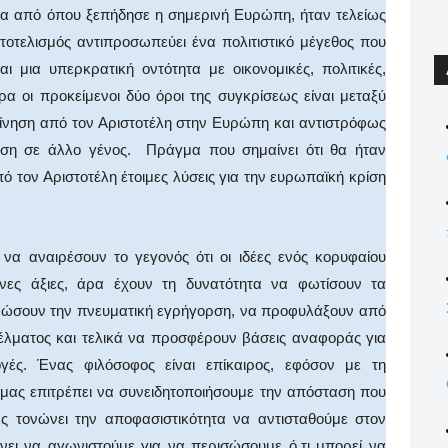
ρα από όπου ξεπήδησε η σημερινή Ευρώπη, ήταν τελείως
τοτελισμός αντιπροσωπεύει ένα πολιτιστικό μέγεθος που
αι μια υπερκρατική οντότητα με οικονομικές, πολιτικές,
ρα οι προκείμενοι δύο όροι της συγκρίσεως είναι μεταξύ
κίνηση από τον Αριστοτέλη στην Ευρώπη και αντιστρόφως
αση σε άλλο γένος. Πράγμα που σημαίνει ότι θα ήταν
πό τον Αριστοτέλη έτοιμες λύσεις για την ευρωπαϊκή κρίση
να αναιρέσουν το γεγονός ότι οι ιδέες ενός κορυφαίου
νες άξιες, άρα έχουν τη δυνατότητα να φωτίσουν τα
ονώσουν την πνευματική εγρήγορση, να προφυλάξουν από
τέλματος και τελικά να προσφέρουν βάσεις αναφοράς για
λογές. Ένας φιλόσοφος είναι επίκαιρος, εφόσον με τη
 μας επιτρέπει να συνειδητοποιήσουμε την απόσταση που
ας τονώνει την αποφασιστικότητα να αντισταθούμε στον
νει να αγωνιστούμε για να περισώσουμε ό,τι μπορεί να