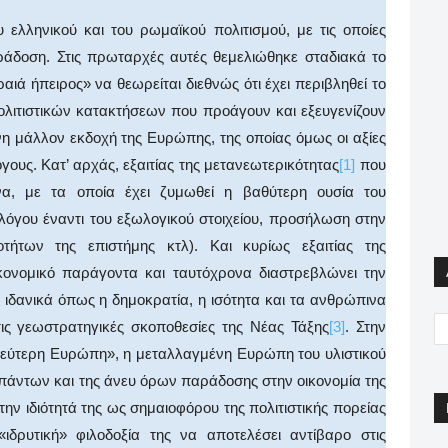
 ελληνικού και του ρωμαϊκού πολιτισμού, με τις οποίες
ράδοση. Στις πρωταρχές αυτές θεμελιώθηκε σταδιακά το
ά ήπειρος» να θεωρείται διεθνώς ότι έχει περιβληθεί το
λιτιστικών κατακτήσεων που προάγουν και εξευγενίζουν
νη μάλλον εκδοχή της Ευρώπης, της οποίας όμως οι αξίες
γους. Κατ’ αρχάς, εξαιτίας της μετανεωτερικότητας
[1]
που
να, με τα οποία έχει ζυμωθεί η βαθύτερη ουσία του
λόγου έναντι του εξωλογικού στοιχείου, προσήλωση στην
ήτων της επιστήμης κτλ). Και κυρίως εξαιτίας της
κονομικό παράγοντα και ταυτόχρονα διαστρεβλώνει την
ιδανικά όπως η δημοκρατία, η ισότητα και τα ανθρώπινα
ις γεωστρατηγικές σκοποθεσίες της Νέας Τάξης
[3]
. Στην
δεύτερη Ευρώπη», η μεταλλαγμένη Ευρώπη του υλιστικού
πάντων και της άνευ όρων παράδοσης στην οικονομία της
ην ιδιότητά της ως σημαιοφόρου της πολιτιστικής πορείας
ιδρυτική» φιλοδοξία της να αποτελέσει αντίβαρο στις