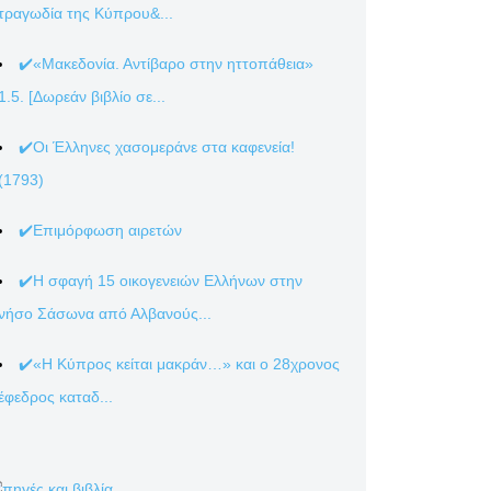
τραγωδία της Κύπρου&...
✔️«Μακεδονία. Αντίβαρο στην ηττοπάθεια»
1.5. [Δωρεάν βιβλίο σε...
✔️Οι Έλληνες χασομεράνε στα καφενεία!
(1793)
✔️Επιμόρφωση αιρετών
✔️Η σφαγή 15 οικογενειών Ελλήνων στην
νήσο Σάσωνα από Αλβανούς...
✔️«Η Κύπρος κείται μακράν…» και ο 28χρονος
έφεδρος καταδ...