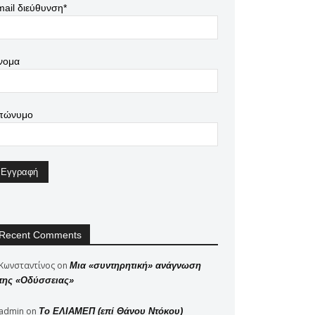
ail διεύθυνση*
νομα
πώνυμο
Recent Comments
Κωνσταντίνος
on
Μια «συντηρητική» ανάγνωση
της «Οδύσσειας»
admin
on
Το ΕΛΙΑΜΕΠ (επί Θάνου Ντόκου)