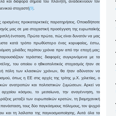
λλά και διάφορα σημεία του πλανήτη, αναδεικνύουν τον
μενικού στοχαστή
[9]
.
ς ορισμένες προκαταρκτικές παρατηρήσεις. Οποιαδήποτε
δηγός μας σε μια στοχαστική προσέγγιση της ευρωπαϊκής
τριπλή ένσταση. Πρώτα πρώτα, πώς είναι δυνατόν να μας
λιστα κατά τρόπο πρωθύστερο ένας κορυφαίος, έστω,
υόμιση χιλιάδες περίπου χρόνια πριν από την εποχή μας;
παρουσιάζουν τεράστιες διαφορές συγκρινόμενα με τα
τέλης, του οποίου ο ηθικοπολιτικός στοχασμός ήταν σε
ική πόλη των κλασικών χρόνων, θα ήταν αδύνατον να
σμού, όπως η ΕΕ στις αρχές της τρίτης μ.Χ. χιλιετίας, ο
ικών ανατροπών και πολιτιστικών ζυμώσεων. Αρκεί να
 αρχαίου κόσμου, το μεσαίωνα, την αναγέννηση, το
υρράξεις μεταξύ των ευρωπαϊκών κρατών, τη βιομηχανική
 επανάσταση, τους δύο παγκόσμιους πόλεμους, τον ψυχρό
νου και τη λαίλαπα της παγκοσμιοποίησης. Αυτά όλα τα