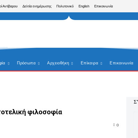
ρί Αντίβαρου
Δελτία ενημέρωσης
Πολυτονικό
English
Επικοινωνία
φία
Πρόσωπα
Αρχειοθήκη
Επίκαιρα
Επικοινωνία
Σ
στοτελική φιλοσοφία
0