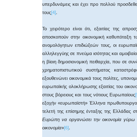
υπερδυνάμεις και έχει προ πολλού προσδεθ
τους
[4]
.
Το χειρότερο είναι ότι, εξαιτίας της απρ
αποσκοπούν στην οικονομική καθυπόταξη τ
ανομολόγητων επιδιώξεών τους, οι ευρωπαϊ
αλληλεγγύης σε πνεύμα ισότητας και αμοιβαί
η βίαιη δημοσιονομική πειθαρχία, που σε συν
χρηματοπιστωτικού συστήματος καταστρέφ
εξουθενώνει οικονομικά τους πολίτες, υπονομ
ευρωπαϊκής ολοκλήρωσης εξαιτίας του οικον
στους βόρειους και τους νότιους Ευρωπαίους
[
εξοχήν «ευρωπαϊστή» Έλληνα πρωθυπουργού 
τελετή της επίσημης ένταξης της Ελλάδας στ
Ευρώπη να οργανώσει την οικονομία γύρω
οικονομία
»
[6]
.