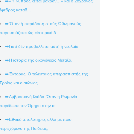
➡️«Η Κύπρος κείται μακράν…» και ο 28χρονος
έφεδρος καταδ...
➡️Ὅταν ἡ παράδοση στούς Ὀθωμανούς
παρουσιάζεται ὡς «ἱστορικό δ...
➡️Γιατί δέν προβάλλεται αὐτή ἡ νεολαία;
➡️Η ιστορία της οικογένειας Μεταξά.
➡️Έκτορας: Ο τελευταίος υπερασπιστής της
Τροίας και ο αιώνιος...
➡️Αμβροσιανή Ιλιάδα: Όταν η Ρωμανία
παρέδωσε τον Όμηρο στην αι...
➡️Εθνικό απολυτήριο, αλλά με ποιο
περιεχόμενο της Παιδείας;