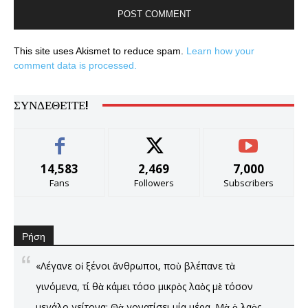
This site uses Akismet to reduce spam.
Learn how your
comment data is processed.
ΣΥΝΔΕΘΕΊΤΕ!
14,583
2,469
7,000
Fans
Followers
Subscribers
Ρήση
«Λέγανε οἱ ξένοι ἄνθρωποι, ποὺ βλέπανε τὰ
γινόμενα, τί θὰ κάμει τόσο μικρὸς λαὸς μὲ τόσον
μεγάλο γείτονα; Θὰ γονατίσει μία μέρα. Μὰ ὁ λαὸς