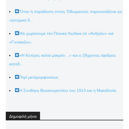
Ὅταν ἡ παράδοση στούς Ὀθωμανούς παρουσιάζεται ὡς
«ἱστορικό δ...
Θά χωρίσουμε τόν Ποινικό Κώδικα σέ «Ἀνδρῶν» καί
«Γυναικῶν»;
«Η Κύπρος κείται μακράν…» και ο 28χρονος έφεδρος
καταδ...
Περί μεταμορφώσεως
Η Συνθήκη Βουκουρεστίου του 1913 και η Μακεδονία.
Δημοφιλή μήνα