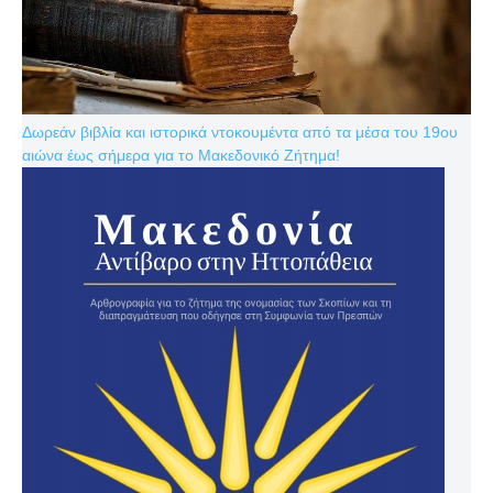
Δωρεάν βιβλία και ιστορικά ντοκουμέντα από τα μέσα του 19ου
αιώνα έως σήμερα για το Μακεδονικό Ζήτημα!