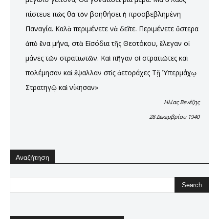
πίστευε πὼς θὰ τὸν βοηθήσει ἡ προσβεβλημένη
Παναγία. Καλὰ περιμένετε νὰ δεῖτε. Περιμένετε ὕστερα
ἀπὸ ἕνα μήνα, στὰ Εἰσόδια τῆς Θεοτόκου, ἔλεγαν οἱ
μάνες τῶν στρατιωτῶν. Καὶ πῆγαν οἱ στρατιῶτες καὶ
πολέμησαν καὶ ἔψαλλαν στὶς ἀετοράχες Τῇ Ὑπερμάχῳ
Στρατηγῷ καὶ νίκησαν»
Ηλίας Βενέζης
28 Δεκεμβρίου 1940
Αναζήτηση