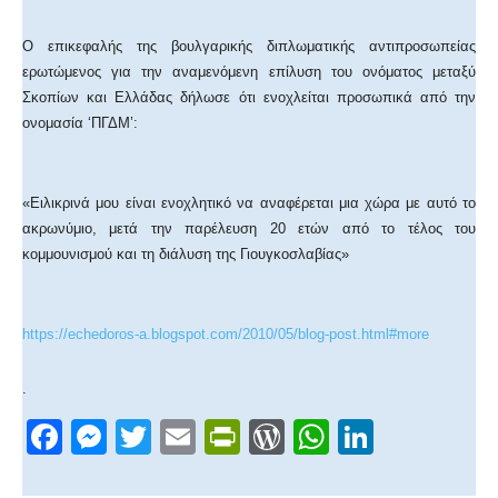
Ο επικεφαλής της βουλγαρικής διπλωματικής αντιπροσωπείας
ερωτώμενος για την αναμενόμενη επίλυση του ονόματος μεταξύ
Σκοπίων και Ελλάδας δήλωσε ότι ενοχλείται προσωπικά από την
ονομασία ‘ΠΓΔΜ’:
«Ειλικρινά μου είναι ενοχλητικό να αναφέρεται μια χώρα με αυτό το
ακρωνύμιο, μετά την παρέλευση 20 ετών από το τέλος του
κομμουνισμού και τη διάλυση της Γιουγκοσλαβίας»
https://echedoros-a.blogspot.com/2010/05/blog-post.html#more
.
F
M
T
E
Pr
W
W
Li
a
e
wi
m
in
or
h
n