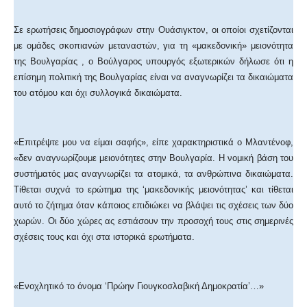
Σε ερωτήσεις δημοσιογράφων στην Ουάσιγκτον, οι οποίοι σχετίζονται
με ομάδες σκοπιανών μεταναστών, για τη «μακεδονική» μειονότητα
της Βουλγαρίας , ο Βούλγαρος υπουργός εξωτερικών δήλωσε ότι η
επίσημη πολιτική της Βουλγαρίας είναι να αναγνωρίζει τα δικαιώματα
του ατόμου και όχι συλλογικά δικαιώματα.
«Επιτρέψτε μου να είμαι σαφής», είπε χαρακτηριστικά ο Μλαντένοφ,
«δεν αναγνωρίζουμε μειονότητες στην Βουλγαρία. Η νομική βάση του
συστήματός μας αναγνωρίζει τα ατομικά, τα ανθρώπινα δικαιώματα.
Τίθεται συχνά το ερώτημα της ‘μακεδονικής μειονότητας’ και τίθεται
αυτό το ζήτημα όταν κάποιος επιδιώκει να βλάψει τις σχέσεις των δύο
χωρών. Οι δύο χώρες ας εστιάσουν την προσοχή τους στις σημερινές
σχέσεις τους και όχι στα ιστορικά ερωτήματα.
«Ενοχλητικό το όνομα ‘Πρώην Γιουγκοσλαβική Δημοκρατία’…»