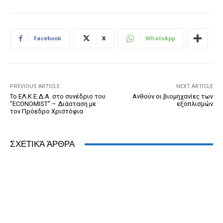
c
ss
tt
ail
tF
d
at
k
e
e
er
ri
Pr
s
e
b
n
e
e
A
dI
Facebook
X
WhatsApp
o
g
n
ss
p
n
o
er
dl
p
k
y
PREVIOUS ARTICLE
NEXT ARTICLE
Το ΕΛ.Κ.Ε.Δ.Α. στο συνέδριο του
Ανθούν οι βιομηχανίες των
"ECONOMIST'' – Διάσταση με
εξοπλισμών
τον Πρόεδρο Χριστόφια
ΣΧΕΤΙΚΆ ΆΡΘΡΑ