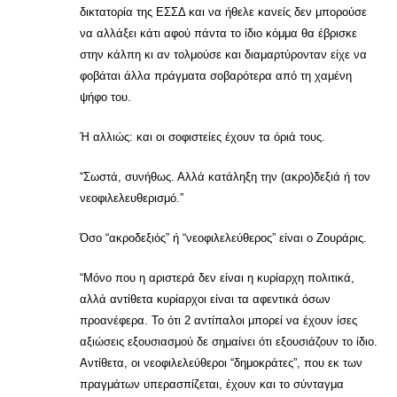
δικτατορία της ΕΣΣΔ και να ήθελε κανείς δεν μπορούσε
να αλλάξει κάτι αφού πάντα το ίδιο κόμμα θα έβρισκε
στην κάλπη κι αν τολμούσε και διαμαρτύρονταν είχε να
φοβάται άλλα πράγματα σοβαρότερα από τη χαμένη
ψήφο του.
Ή αλλιώς: και οι σοφιστείες έχουν τα όριά τους.
“Σωστά, συνήθως. Αλλά κατάληξη την (ακρο)δεξιά ή τον
νεοφιλελευθερισμό.”
Όσο “ακροδεξιός” ή “νεοφιλελεύθερος” είναι ο Ζουράρις.
“Μόνο που η αριστερά δεν είναι η κυρίαρχη πολιτικά,
αλλά αντίθετα κυρίαρχοι είναι τα αφεντικά όσων
προανέφερα. Το ότι 2 αντίπαλοι μπορεί να έχουν ίσες
αξιώσεις εξουσιασμού δε σημαίνει ότι εξουσιάζουν το ίδιο.
Αντίθετα, οι νεοφιλελεύθεροι “δημοκράτες”, που εκ των
πραγμάτων υπερασπίζεται, έχουν και το σύνταγμα