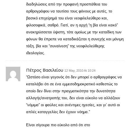
διαδηλώσεις από την προφανή προσπάθεια του
αρθρογράφου να ταυτίσει τους φόνους με αυτές, το
βασικό επιχείρημά του είναι νεοφιλελεύθερο και,
φιλοσοφικά, σαθρό. Γιατί, αν η αρχή “η βία είναι κακό”
ανακηρύσσεται ύψιστη, τότε ομοίως με την καταδίκη των
φόνων θα έπρεπε να καταδικάζεται η συνεχής και μόνιμη
τάξη, βία και “συναίνεση” της νεοφιλελεύθερης
ιδεολογίας.
Πέτρος Βασιλείου
12 May, 2010 At 10:24
“Ωστόσο είναι γεγονός ότι δεν μπορεί ο αρθρογράφος να
καταλάβει ότι σε ένα εμμεσοδημοκρατικό καθεστώς το
οποίο δεν δίνει στην πραγματικότητα την δυνατότητα
αλλαγής/ανατροπής του, δεν είναι εύκολο να αλλάζουν
“νόμιμα” οι φαύλες και ανέντιμες ηγεσίες, και γι’ αυτό οι
απλές καταγγελίες δεν έχουν νόημα.”
Είναι σίγουρα πιο εύκολο από ότι στο