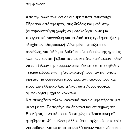
συμφιλίωση”.
Από την άλλη πλευρά δε συνέβη τίποτε αντίστοιχο.
Πέρασαν από την ήττα, στις διώξεις και μετά στην
(αυτο)αγιοποίηση χωρίς να μεσολαβήσει ούτε μια
πραγματική συγγνώμη για τα δικά τους εγκλήματα(πλην
ελαχίστων εξαιρέσεων). Λένε μόνο, μεταξύ τους
συνήθως, για “ολέθρια λάθη” και “προδοσίες της ηγεσίας”
κλπ. εννοώντας βέβαια το πώς και δεν κατάφεραν τελικά
να επιβάλουν την κομμουνιστική δικτατορία που ήθελαν.
Τέτοιου είδους είναι η “αυτοκριτική” τους, αν και όποτε
γίνεται. Για συγγνώμη προς τους αντιπάλους τους και
προς τον ελληνικό λαό τελικά, ούτε λόγος φυσικά,
αμετανόητοι μέχρι το κόκκαλο.
Και συνεχίζουν πλέον κανονικά σαν να μην πέρασε μια
μέρα με την Παπαρήγα να δηλώνει και επισήμως στη
Βουλή ότι, τι να κάνουμε δυστυχώς το “λαϊκό κίνημα”
ηττήθηκε το ’49, ε τώρα μάλλον θα υπάρξει νέα ευκαιρία
για ρεβάνς. Και με αυτά τα μυαλά έχουν γαλουχήσει και