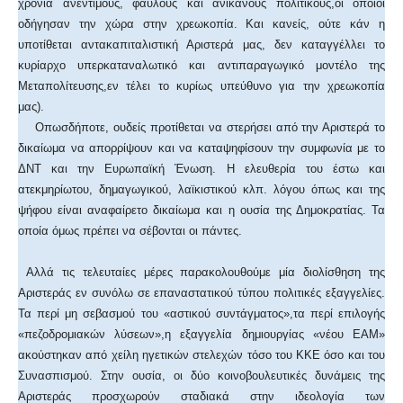
χρόνια ανέντιμους, φαύλους και ανίκανους πολιτικούς,οι οποίοι
οδήγησαν την χώρα στην χρεωκοπία. Και κανείς, ούτε κάν η
υποτίθεται αντακαπιταλιστική Αριστερά μας, δεν καταγγέλλει το
κυρίαρχο υπερκαταναλωτικό και αντιπαραγωγικό μοντέλο της
Μεταπολίτευσης,εν τέλει το κυρίως υπεύθυνο για την χρεωκοπία
μας).
Οπωσδήποτε, ουδείς προτίθεται να στερήσει από την Αριστερά το
δικαίωμα να απορρίψουν και να καταψηφίσουν την συμφωνία με το
ΔΝΤ και την Ευρωπαϊκή Ένωση. Η ελευθερία του έστω και
ατεκμηρίωτου, δημαγωγικού, λαϊκιστικού κλπ. λόγου όπως και της
ψήφου είναι αναφαίρετο δικαίωμα και η ουσία της Δημοκρατίας. Τα
οποία όμως πρέπει να σέβονται οι πάντες.
Αλλά τις τελευταίες μέρες παρακολουθούμε μία διολίσθηση της
Αριστεράς εν συνόλω σε επαναστατικού τύπου πολιτικές εξαγγελίες.
Τα περί μη σεβασμού του «αστικού συντάγματος»,τα περί επιλογής
«πεζοδρομιακών λύσεων»,η εξαγγελία δημιουργίας «νέου ΕΑΜ»
ακούστηκαν από χείλη ηγετικών στελεχών τόσο του ΚΚΕ όσο και του
Συνασπισμού. Στην ουσία, οι δύο κοινοβουλευτικές δυνάμεις της
Αριστεράς προσχωρούν σταδιακά στην ιδεολογία των