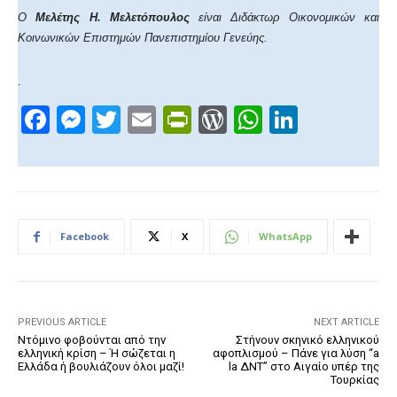
Ο
Μελέτης Η. Μελετόπουλος
είναι Διδάκτωρ Οικονομικών και
Κοινωνικών Επιστημών Πανεπιστημίου
Γενεύης.
.
F
M
T
E
Pr
W
W
Li
a
e
wi
m
in
or
h
n
c
ss
tt
ail
tF
d
at
k
e
e
er
ri
Pr
s
e
b
n
e
e
A
dI
Facebook
X
WhatsApp
o
g
n
ss
p
n
o
er
dl
p
k
y
PREVIOUS ARTICLE
NEXT ARTICLE
Ντόμινο φοβούνται από την
Στήνουν σκηνικό ελληνικού
ελληνική κρίση – Ή σώζεται η
αφοπλισμού – Πάνε για λύση “a
Ελλάδα ή βουλιάζουν όλοι μαζί!
la ΔΝΤ” στο Αιγαίο υπέρ της
Τουρκίας