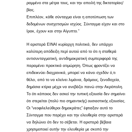
ραμμένο στα μέτρα τους, και την απειλή της δικτατορίας/
βίας.
Επιπλέον, κάθε σύνταγμα είναι η αποτύπωση των
δεδομένων συσχετισμών ισχύος. Σύνταγμα είχαν και στο
Ιρακ, έχουν και στην Αίγυπτο.”
Η αριστερά ΕΙΝΑΙ κυρίαρχη πολιτικά, δεν υπάρχει
καλύτερη απόδειξη περί αυτού από το ότι η σταθερά
αντισυνταγματική, αντιδημοκρατική συμπεριφορά της
παραμένει πρακτικά ατιμώρητη. Όπως φροντίζει να
επιδεικνύει διαχρονικά, μπορεί να κάνει σχεδόν ό,τι
θέλει, από το να κλείνει λιμάνια, δρόμους, ξενοδοχεία,
δημόσια κτίρια μέχρι να ανεβάζει πανώ στην Ακρόπολη.
Το ότι κάποιος δεν ασκεί την τυπική εξουσία δεν σημαίνει
ότι στερείται (πολύ πιο σημαντικής) ουσιαστικής εξουσίας.
Οι “νεοφιλελεύθεροι δημοκράτες” έφτιαξαν αυτό το
Σύνταγμα που παρέχει και την ελευθερία στην αριστερά
να δηλώνει ότι δεν το σέβεται. Η αριστερά βέβαια
χρησιμοποιεί αυτήν την ελευθερία με σκοπό την