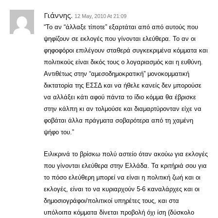
Γιάννης.
12 May, 2010 At 21:09
“Το αν “άλλαξε τίποτε” εξαρτάται από από αυτούς που
ψηφίζουν σε εκλογές που γίνονται ελεύθερα. Το αν οι
φηφοφόροι επιλέγουν σταθερά συγκεκριμένα κόμματα και
πολιτικούς είναι δικός τους ο λογαριασμός και η ευθύνη.
Αντιθέτως στην “αμεσοδημοκρατική” μονοκομματική
δικτατορία της ΕΣΣΔ και να ήθελε κανείς δεν μπορούσε
να αλλάξει κάτι αφού πάντα το ίδιο κόμμα θα έβρισκε
στην κάλπη κι αν τολμούσε και διαμαρτύρονταν είχε να
φοβάται άλλα πράγματα σοβαρότερα από τη χαμένη
ψήφο του.”
Ειλικρινά το βρίσκω πολύ αστείο όταν ακούω για εκλογές
που γίνονται ελεύθερα στην Ελλάδα. Τα κριτήριά σου για
το πόσο ελεύθερη μπορεί να είναι η πολιτική ζωή και οι
εκλογές, είναι το να κυριαρχούν 5-6 καναλάρχες και οι
δημοσιογράφοι/πολιτικοί υπηρέτες τους, και στα
υπόλοιπα κόμματα δίνεται προβολή όχι ίση (δύσκολο