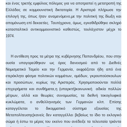
και ένας τριετής εμφύλιος πόλεμος για να αποτραπεί η μετατροπή της
Ελλάδας σε κομμουνιστική δικτατορία. Η Αριστερά πλήρωσε την
επιλογή της, όπως ήταν αναμενόμενο,με την πολιτική της δίωξη και
απομόνωση επί δεκαετίες. Ταυτόχρονα, όμως, εγκαθιδρύθηκε σκληρό
κατασταλτικό αντικομμουνιστικό καθεστώς, τουλάχιστον μέχρι το
1974.
Η αντίθεση προς τα μέτρα της κυβέρνησης Παπανδρέου, που στην
ουσία υπαγορεύθηκαν ως όρος δανεισμού από το Διεθνές
Νομισματικό Ταμείο και την Γερμανία, εκφράζεται ήδη από ένα
ετερόκλητο φάσμα πολιτικών κομμάτων, ομάδων, γκρουπούσκουλων
και προσώπων, κυρίως της Αριστεράς. Χρησιμοποιούνται πολλά
επιχειρήματα και συνθήματα,η (υπαρκτή)κοινωνική αδικία πολλών
μέτρων, αλλά και θεωρίες συνομωσίας, τα διεθνή τοκογλυφικά
κυκλώματα, ο ανθελληνισμός των Γερμανών κλπ. Επίσης
καταγγέλεται το δικομματικό σύστημα εξουσίας της
Μεταπολίτευσης(κανείς δεν καταγγέλλει βεβαίως το ίδιο το εκλογικό
σώμα ή έστω το μέρος του εκείνο που ανέδειξε τα τελευταία τριάντα