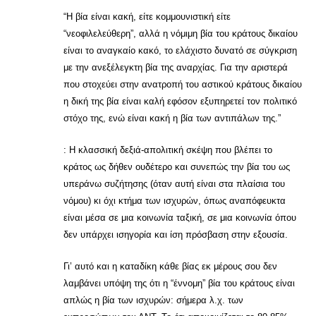
“Η βία είναι κακή, είτε κομμουνιστική είτε
“νεοφιλελεύθερη”, αλλά η νόμιμη βία του κράτους δικαίου
είναι το αναγκαίο κακό, το ελάχιστο δυνατό σε σύγκριση
με την ανεξέλεγκτη βία της αναρχίας. Για την αριστερά
που στοχεύει στην ανατροπή του αστικού κράτους δικαίου
η δική της βία είναι καλή εφόσον εξυπηρετεί τον πολιτικό
στόχο της, ενώ είναι κακή η βία των αντιπάλων της.”
: Η κλασσική δεξιά-απολιτική σκέψη που βλέπει το
κράτος ως δήθεν ουδέτερο και συνεπώς την βία του ως
υπεράνω συζήτησης (όταν αυτή είναι στα πλαίσια του
νόμου) κι όχι κτήμα των ισχυρών, όπως αναπόφευκτα
είναι μέσα σε μια κοινωνία ταξική, σε μια κοινωνία όπου
δεν υπάρχει ισηγορία και ίση πρόσβαση στην εξουσία.
Γι’ αυτό και η καταδίκη κάθε βίας εκ μέρους σου δεν
λαμβάνει υπόψη της ότι η “έννομη” βία του κράτους είναι
απλώς η βία των ισχυρών: σήμερα λ.χ. των