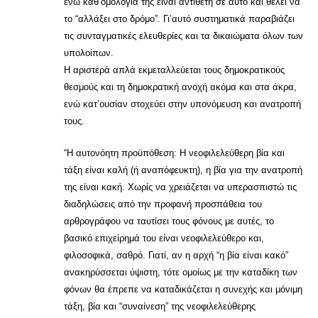
ενώ καθ’ομολογία της είναι αντίθετη σε αυτό και θέλει να
το “αλλάξει στο δρόμο”. Γι’αυτό συστηματικά παραβιάζει
τις συνταγματικές ελευθερίες και τα δικαιώματα όλων των
υπολοίπων.
Η αριστερά απλά εκμεταλλεύεται τους δημοκρατικούς
θεσμούς και τη δημοκρατική ανοχή ακόμα και στα άκρα,
ενώ κατ’ουσίαν στοχεύει στην υπονόμευση και ανατροπή
τους.
“Η αυτονόητη προϋπόθεση: Η νεοφιλελεύθερη βία και
τάξη είναι καλή (ή αναπόφευκτη), η βία για την ανατροπή
της είναι κακή. Χωρίς να χρειάζεται να υπερασπιστώ τις
διαδηλώσεις από την προφανή προσπάθεια του
αρθρογράφου να ταυτίσει τους φόνους με αυτές, το
βασικό επιχείρημά του είναι νεοφιλελεύθερο και,
φιλοσοφικά, σαθρό. Γιατί, αν η αρχή “η βία είναι κακό”
ανακηρύσσεται ύψιστη, τότε ομοίως με την καταδίκη των
φόνων θα έπρεπε να καταδικάζεται η συνεχής και μόνιμη
τάξη, βία και “συναίνεση” της νεοφιλελεύθερης