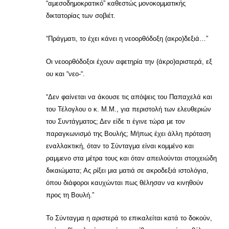
“αμεσοδημοκρατικό” καθεστώς μονοκομματικής
δικτατορίας των σοβιέτ.
“Πράγματι, το έχει κάνει η νεοορθόδοξη (ακρο)δεξιά…”
Οι νεοορθόδοξοι έχουν αφετηρία την (άκρο)αριστερά, εξ
ου και “νεο-“.
“Δεν φαίνεται να άκουσε τις απόψεις του Παπαχελά και
του Τέλογλου ο κ. Μ.Μ., για περιστολή των ελευθεριών
του Συντάγματος; Δεν είδε τι έγινε τώρα με τον
παραγκωνισμό της Βουλής; Μήπως έχει άλλη πρόταση
εναλλακτική, όταν το Σύνταγμα είναι κομμένο και
ραμμενο στα μέτρα τους και όταν απειλούνται στοιχειώδη
δικαιώματα; Ας ρίξει μια ματιά σε ακροδεξιά ιστολόγια,
όπου διάφοροι καυχώνται πως θέλησαν να κινηθούν
προς τη Βουλή.”
Το Σύνταγμα η αριστερά το επικαλείται κατά το δοκούν,