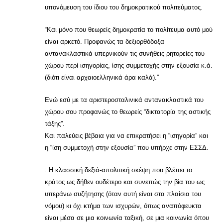
υπονόμευση του ίδιου του δημοκρατικού πολιτεύματος.
“Και μόνο που θεωρείς δημοκρατία το πολίτευμα αυτό μού
είναι αρκετό. Προφανώς τα δεξιορθόδοξα
αντανακλαστικά υπερνικούν τις συνήθεις ρητορείες του
χώρου περί ισηγορίας, ίσης συμμετοχής στην εξουσία κ.ά.
(διότι είναι αρχαιοελληνικά άρα καλά).”
Ενώ εσύ με τα αριστεροσταλινικά αντανακλαστικά του
χώρου σου προφανώς το θεωρείς “δικτατορία της αστικής
τάξης”.
Και παλεύεις βέβαια για να επικρατήσει η “ισηγορία” και
η “ίση συμμετοχή στην εξουσία” που υπήρχε στην ΕΣΣΔ.
: Η κλασσική δεξιά-απολιτική σκέψη που βλέπει το
κράτος ως δήθεν ουδέτερο και συνεπώς την βία του ως
υπεράνω συζήτησης (όταν αυτή είναι στα πλαίσια του
νόμου) κι όχι κτήμα των ισχυρών, όπως αναπόφευκτα
είναι μέσα σε μια κοινωνία ταξική, σε μια κοινωνία όπου