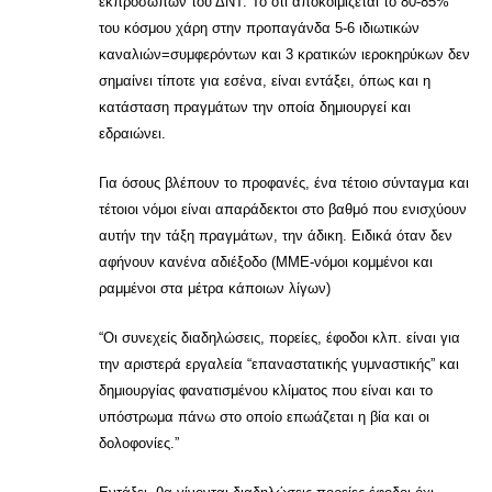
εκπροσώπων του ΔΝΤ. Το ότι αποκοιμίζεται το 80-85%
του κόσμου χάρη στην προπαγάνδα 5-6 ιδιωτικών
καναλιών=συμφερόντων και 3 κρατικών ιεροκηρύκων δεν
σημαίνει τίποτε για εσένα, είναι εντάξει, όπως και η
κατάσταση πραγμάτων την οποία δημιουργεί και
εδραιώνει.
Για όσους βλέπουν το προφανές, ένα τέτοιο σύνταγμα και
τέτοιοι νόμοι είναι απαράδεκτοι στο βαθμό που ενισχύουν
αυτήν την τάξη πραγμάτων, την άδικη. Ειδικά όταν δεν
αφήνουν κανένα αδιέξοδο (ΜΜΕ-νόμοι κομμένοι και
ραμμένοι στα μέτρα κάποιων λίγων)
“Οι συνεχείς διαδηλώσεις, πορείες, έφοδοι κλπ. είναι για
την αριστερά εργαλεία “επαναστατικής γυμναστικής” και
δημιουργίας φανατισμένου κλίματος που είναι και το
υπόστρωμα πάνω στο οποίο επωάζεται η βία και οι
δολοφονίες.”