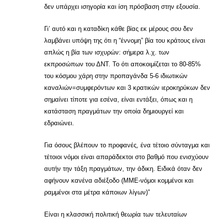
δεν υπάρχει ισηγορία και ίση πρόσβαση στην εξουσία.
Γι’ αυτό και η καταδίκη κάθε βίας εκ μέρους σου δεν
λαμβάνει υπόψη της ότι η “έννομη” βία του κράτους είναι
απλώς η βία των ισχυρών: σήμερα λ.χ. των
εκπροσώπων του ΔΝΤ. Το ότι αποκοιμίζεται το 80-85%
του κόσμου χάρη στην προπαγάνδα 5-6 ιδιωτικών
καναλιών=συμφερόντων και 3 κρατικών ιεροκηρύκων δεν
σημαίνει τίποτε για εσένα, είναι εντάξει, όπως και η
κατάσταση πραγμάτων την οποία δημιουργεί και
εδραιώνει.
Για όσους βλέπουν το προφανές, ένα τέτοιο σύνταγμα και
τέτοιοι νόμοι είναι απαράδεκτοι στο βαθμό που ενισχύουν
αυτήν την τάξη πραγμάτων, την άδικη. Ειδικά όταν δεν
αφήνουν κανένα αδιέξοδο (ΜΜΕ-νόμοι κομμένοι και
ραμμένοι στα μέτρα κάποιων λίγων)”
Είναι η κλασσική πολιτική θεωρία των τελευταίων