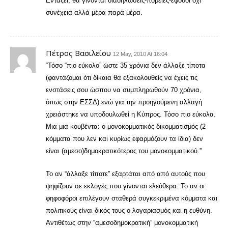
Εντάξει, θα γίνονται διαδηλώσεις-πορείες-έφοδοι όχι
συνέχεια αλλά μέρα παρά μέρα.
Πέτρος Βασιλείου
12 May, 2010 At 16:04
“Τόσο “πιο εύκολο” ώστε 35 χρόνια δεν άλλαξε τίποτα
(φαντάζομαι ότι δίκαια θα εξακολουθείς να έχεις τις
ενστάσεις σου ώσπου να συμπληρωθούν 70 χρόνια,
όπως στην ΕΣΣΔ) ενώ για την προηγούμενη αλλαγή
χρειάστηκε να υποδουλωθεί η Κύπρος. Τόσο πιο εύκολα.
Μια μια κουβέντα: ο μονοκομματικός δικομματισμός (2
κόμματα που λεν και κυρίως εφαρμόζουν τα ίδια) δεν
είναι (αμεσο)δημοκρατικότερος του μονοκομματικού.”
Το αν “άλλαξε τίποτε” εξαρτάται από από αυτούς που
ψηφίζουν σε εκλογές που γίνονται ελεύθερα. Το αν οι
φηφοφόροι επιλέγουν σταθερά συγκεκριμένα κόμματα και
πολιτικούς είναι δικός τους ο λογαριασμός και η ευθύνη.
Αντιθέτως στην “αμεσοδημοκρατική” μονοκομματική