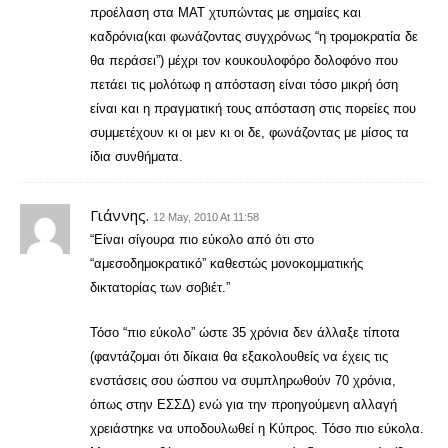
προέλαση στα ΜΑΤ χτυπώντας με σημαίες και
καδρόνια(και φωνάζοντας συγχρόνως “η τρομοκρατία δε
θα περάσει”) μέχρι τον κουκουλοφόρο δολοφόνο που
πετάει τις μολότωφ η απόσταση είναι τόσο μικρή όση
είναι και η πραγματική τους απόσταση στις πορείες που
συμμετέχουν κι οι μεν κι οι δε, φωνάζοντας με μίσος τα
ίδια συνθήματα.
Γιάννης.
12 May, 2010 At 11:58
“Είναι σίγουρα πιο εύκολο από ότι στο
“αμεσοδημοκρατικό” καθεστώς μονοκομματικής
δικτατορίας των σοβιέτ.”
Τόσο “πιο εύκολο” ώστε 35 χρόνια δεν άλλαξε τίποτα
(φαντάζομαι ότι δίκαια θα εξακολουθείς να έχεις τις
ενστάσεις σου ώσπου να συμπληρωθούν 70 χρόνια,
όπως στην ΕΣΣΔ) ενώ για την προηγούμενη αλλαγή
χρειάστηκε να υποδουλωθεί η Κύπρος. Τόσο πιο εύκολα.