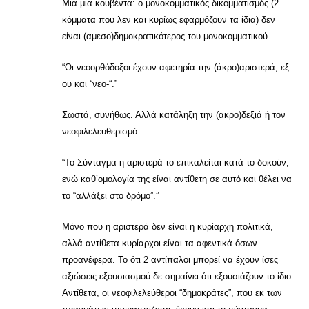
Μια μια κουβέντα: ο μονοκομματικός δικομματισμός (2
κόμματα που λεν και κυρίως εφαρμόζουν τα ίδια) δεν
είναι (αμεσο)δημοκρατικότερος του μονοκομματικού.
“Οι νεοορθόδοξοι έχουν αφετηρία την (άκρο)αριστερά, εξ
ου και “νεο-“.”
Σωστά, συνήθως. Αλλά κατάληξη την (ακρο)δεξιά ή τον
νεοφιλελευθερισμό.
“Το Σύνταγμα η αριστερά το επικαλείται κατά το δοκούν,
ενώ καθ’ομολογία της είναι αντίθετη σε αυτό και θέλει να
το “αλλάξει στο δρόμο”.”
Μόνο που η αριστερά δεν είναι η κυρίαρχη πολιτικά,
αλλά αντίθετα κυρίαρχοι είναι τα αφεντικά όσων
προανέφερα. Το ότι 2 αντίπαλοι μπορεί να έχουν ίσες
αξιώσεις εξουσιασμού δε σημαίνει ότι εξουσιάζουν το ίδιο.
Αντίθετα, οι νεοφιλελεύθεροι “δημοκράτες”, που εκ των