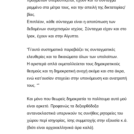
πραγμάτων υπερασπίζεται, έχουν και το σύνταγμα
ραμμένο στα μέτρα τους, και την απειλή της δικτατορίας/
βίας.
Επιπλέον, κάθε σύνταγμα είναι η αποτύπωση των
δεδομένων συσχετισμών ισχύος. Σύνταγμα είχαν και στο
Ιρακ, έχουν και στην Αίγυπτο.
“Γι’αυτό συστηματικά παραβιάζει τις συνταγματικές
ελευθερίες και τα δικαιώματα όλων των υπολοίπων.
Η αριστερά απλά εκμεταλλεύεται τους δημοκρατικούς
θεσμούς και τη δημοκρατική ανοχή ακόμα και στα άκρα,
ενώ κατ’ουσίαν στοχεύει στην υπονόμευση και ανατροπή
τους. “”
Και μόνο που θεωρείς δημοκρατία το πολίτευμα αυτό μού
είναι αρκετό. Προφανώς τα δεξιορθόδοξα
αντανακλαστικά υπερνικούν τις συνήθεις ρητορείες του
χώρου περί ισηγορίας, ίσης συμμετοχής στην εξουσία κ.ά.
(διότι είναι αρχαιοελληνικά άρα καλά).