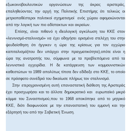
εξωκοινοβουλευτικών οργανώσεων της άκρας αριστεράς,
επαληθεύοντας την αρχή της Πολιτικής Επιστήμης ότι τελικώς οι
μετριοπαθέστεροι πολιτικοί σχηματισμοί ενός χώρου αφομοιώνονται
από την λογική των πιο αδίστακτων και ακραίων.
Επίσης, είναι πιθανό η ιδεολογική αγκύλωση του ΚΚΕ στον
«λενινισμό-σταλινισμό» να έχει οδηγήσει ορισμένα στελέχη του στην
ψευδαίσθηση ότι ήγγικεν η ώρα της κρίσεως για τον εγχώριο
καπιταλισμό(που δεν υπάρχει στην πραγματικότητα),οπότε είναι η
ώρα της ανατροπής του, σύμφωνα με τα προβλεπόμενα από τα
λενινιστικά εγχειρίδια. Η δε κατάρρευση των κομμουνιστικών
καθεστώτων το 1989 απολύτως τίποτε δεν εδίδαξε στο ΚΚΕ, το οποίο
σε πρόσφατο συνέδριό του δικαίωσε πλήρως τον σταλινισμό.
Στην ετεροχρονισμένη αυτή επαναστατική διάθεση της Αριστεράς
έχει προσχωρήσει και το άλλοτε δημοκρατικό και ευρωπαϊκό μικρό
κόμμα του Συνασπισμού,που το 1968 αποκόπηκε από το μητρικό
ΚΚΕ, διότι διαφωνούσε με την επαναστατική του εμμονή και την
εξάρτησή του από την Σοβιετική Ένωση.