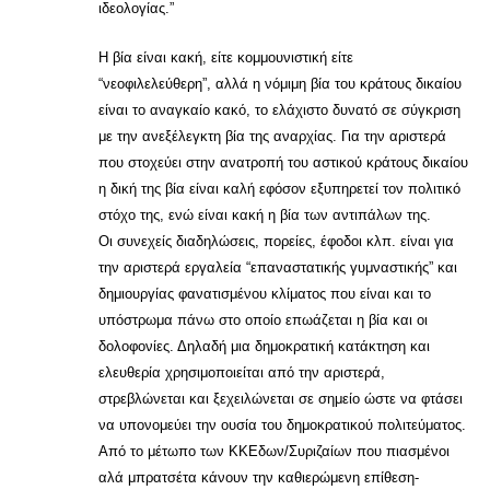
ιδεολογίας.”
Η βία είναι κακή, είτε κομμουνιστική είτε
“νεοφιλελεύθερη”, αλλά η νόμιμη βία του κράτους δικαίου
είναι το αναγκαίο κακό, το ελάχιστο δυνατό σε σύγκριση
με την ανεξέλεγκτη βία της αναρχίας. Για την αριστερά
που στοχεύει στην ανατροπή του αστικού κράτους δικαίου
η δική της βία είναι καλή εφόσον εξυπηρετεί τον πολιτικό
στόχο της, ενώ είναι κακή η βία των αντιπάλων της.
Οι συνεχείς διαδηλώσεις, πορείες, έφοδοι κλπ. είναι για
την αριστερά εργαλεία “επαναστατικής γυμναστικής” και
δημιουργίας φανατισμένου κλίματος που είναι και το
υπόστρωμα πάνω στο οποίο επωάζεται η βία και οι
δολοφονίες. Δηλαδή μια δημοκρατική κατάκτηση και
ελευθερία χρησιμοποιείται από την αριστερά,
στρεβλώνεται και ξεχειλώνεται σε σημείο ώστε να φτάσει
να υπονομεύει την ουσία του δημοκρατικού πολιτεύματος.
Από το μέτωπο των ΚΚΕδων/Συριζαίων που πιασμένοι
αλά μπρατσέτα κάνουν την καθιερώμενη επίθεση-