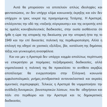
Αυτά θα μπορούσαν να αποτελούν απλώς ιδεοληψίες και
φαντασιώσεις, αν δεν υπήρχε κλίμα κοινωνικής έκρηξης και εάν δεν
υπήρχαν οι τρεις νεκροί της προηγούμενης Τετάρτης. Η Αριστερά,
επιλέγοντας την οδό της «ταξικής σύγκρουσης» και της εκτροπής από
τις ομαλές κοινοβουλευτικές διαδικασίες, στην ουσία αισθάνεται ότι
ήρθε η ώρα της ιστορικής της δικαίωσης για την ιστορική ήττα της το
1949 και την επί δεκαετίες πολιτική της περιθωριοποίηση. Αλλά η
επιλογή της οδηγεί σε χαοτικές εξελίξεις, βία, κατάλυση της δημόσιας
τάξης και γενικευμένη ανασφάλεια.
Και ναι μεν η Αριστερά δεν υπάρχει καμμία απολύτως περίπτωση
να επικρατήσει με παρόμοιες πεζοδρομιακές διαδικασίες, αλλά
νομοτελειακά η πολιτική της θα προκαλέσει το αντίθετο ακριβώς
αποτέλεσμα: θα ενεργοποιήσει στην Ελληνική κοινωνία
εμφυλιοπολεμικές μνήμες,αντιδραστικά αντανακλαστικά και ακραίες
αμυντικές συμπεριφορές .Τελικώς η Αριστερά θα νομιμοποιήσει την
ανάδειξη δυναμικών, βοναπαρτικών λύσεων, που θα οδηγήσουν και
πάλι στο περιθώριο και την Αριστερά και τις δημοκρατικές
διαδικασίες.