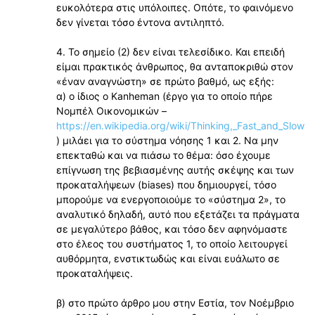
ευκολότερα στις υπόλοιπες. Οπότε, το φαινόμενο
δεν γίνεται τόσο έντονα αντιληπτό.
4. Το σημείο (2) δεν είναι τελεσίδικο. Και επειδή
είμαι πρακτικός άνθρωπος, θα ανταποκριθώ στον
«έναν αναγνώστη» σε πρώτο βαθμό, ως εξής:
α) ο ίδιος ο Kanheman (έργο για το οποίο πήρε
Νομπέλ Οικονομικών –
https://en.wikipedia.org/wiki/Thinking,_Fast_and_Slow
) μιλάει για το σύστημα νόησης 1 και 2. Να μην
επεκταθώ και να πιάσω το θέμα: όσο έχουμε
επίγνωση της βεβιασμένης αυτής σκέψης και των
προκαταλήψεων (biases) που δημιουργεί, τόσο
μπορούμε να ενεργοποιούμε το «σύστημα 2», το
αναλυτικό δηλαδή, αυτό που εξετάζει τα πράγματα
σε μεγαλύτερο βάθος, και τόσο δεν αφηνόμαστε
στο έλεος του συστήματος 1, το οποίο λειτουργεί
αυθόρμητα, ενστικτωδώς και είναι ευάλωτο σε
προκαταλήψεις.
β) στο πρώτο άρθρο μου στην Εστία, τον Νοέμβριο