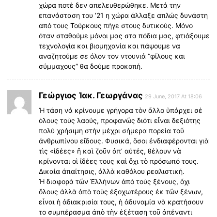
χώρα ποτέ δεν απελευθερώθηκε. Μετά την
επανάσταση του ’21 η χώρα άλλαξε απλώς δυνάστη
από τους Τούρκους πήγε στους δυτικούς. Μόνο
όταν σταθούμε μόνοι μας στα πόδια μας, φτιάξουμε
τεχνολογία και βιομηχανία και πάψουμε να
αναζητούμε σε όλον τον ντουνιά “φίλους και
σύμμαχους” θα δούμε προκοπή.
Γεώργιος Ἰακ. Γεωργάνας
29 June, 2017 At 18:06
Ἡ τάση νά κρίνουμε γρήγορα τὸν ἄλλο ὑπάρχει σέ
όλους τοὺς λαούς, προφανῶς διότι εἶναι δεξιότης
πολύ χρήσιμη στὴν μέχρι σήμερα πορεία τοῦ
ἀνθρωπίνου εἴδους. Φυσικά, ὅσοι ἐνδιαφέρονται γιὰ
τὶς «ίδέες» ἢ καὶ ζοῦν ἀπ’ αὐτές, θέλουν νὰ
κρίνονται οἱ ἰδέες τους καὶ ὄχι τὸ πρόσωπό τους.
Δικαία ἀπαίτησις, ἀλλὰ καθόλου ρεαλιστική.
Ἡ διαφορὰ τῶν Ἑλλήνων ἀπὸ τοὺς ξένους, ὄχι
ὅλους ἀλλὰ ἀπὸ τοὺς ἐξοχωτέρους ἐκ τῶν ξένων,
εἶναι ἡ ἀδιακρισία τους, ἡ ἀδυναμία νὰ κρατήσουν
το συμπέρασμα ἀπὸ τὴν ἐξέταση τοῦ ἀπέναντι