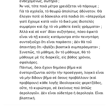
ἐνδεχομένως, σωτήρια ;
Ἂν ναί, τότε ποιά μέτρα χρειάζεται νὰ πάρουμε ;
Γιὰ τὰ σχολεῖα, τὸ θεωρῶ ἀπολύτως ἀδύνατον. Θὰ
ἔλεγαν ποτὲ οἱ δάσκαλοι στὰ παιδιὰ ὁτι «ἀπεργοῦμε
γιατὶ ἔχουμε κατὰ νοῦν τὸ δικό μας ἰδιοτελὲς
συμφέρον καὶ ὄχι τὸ νὰ μάθετε ἐσεῖς γράμματα» ;
Ἀλλὰ καὶ σὲ κατ’ ἰδίαν συζητήσεις, πόσο ἐφικτὸ
εἶναι νὰ πῇ κανεὶς κατάμουτρα στὸν πενηντάρη
συνταξιοῦχο ὅτι εἶναι παράσιτο ; Δέν θὰ τοῦ
ἀπαντήσῃ ὅτι «βγάζει βιαστικὰ συμπεράσματα» ;
Συνεπῶς, τὸ μάθημα, ἂν τὸ μάθουμε, θὰ τὸ
μάθουμε μὲ τὶς διαρκεῖς, είς βάθος χρόνου,
σφαλιάρες.
Πάντως, ὅσοι ἔχουν δημόσιο βῆμα καὶ
ἐνστερνίζωνται αὐτὴν τὴν προσέγγιση, λογικὸ εἶναι
νὰ μὴν δίδουν βῆμα σέ ὅσους προβάλλουν (καὶ
προβάρουν) κάθε λογῆς ἰδεολογικοὺς φερετζέδες,
οὔτε, τὸ κυριώτερο, σὲ ἐκείνους πού ἁπλῶς
ἀερολογοῦν. Δὲν εἶναι οὐδετέρα ἡ ἀερολογία. Εἶναι
βλαπτική.