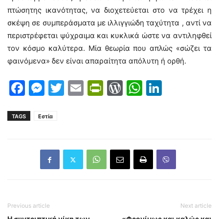
πτώσητης ικανότητας, να διοχετεύεται στο να τρέχει η
σκέψη σε συμπεράσματα με ιλλιγγιώδη ταχύτητα , αντί να
περιστρέφεται ψύχραιμα και κυκλικά ώστε να αντιληφθεί
τον κόσμο καλύτερα. Μία θεωρία που απλώς «σώζει τα
φαινόμενα» δεν είναι απαραίτητα απόλυτη ή ορθή.
Facebook
Messenger
Twitter
Email
PrintFriendly
WordPress
WhatsAp
LinkedI
TAGS
Εστία
Previous article
Next article
Η συντριπτική νίκη των
«Φρονίμως και καλώς και