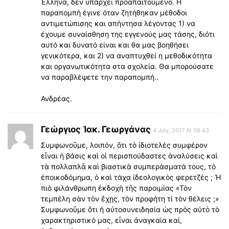
Έλληνα, δεν υπάρχει προαπαιτούμενο. Η
παραπομπή έγινε όταν ζητήθηκαν μέθοδοι
αντιμετώπισης και απήντησα λέγοντας 1) να
έχουμε συναίσθηση της εγγενούς μας τάσης, διότι
αυτό και δυνατό είναι και θα μας βοηθήσει
γενικότερα, και 2) να αναπτυχθεί η μεθοδικότητα
και οργανωτικότητα στα σχολεία. Θα μπορούσατε
να παραβλέψετε την παραπομπή..
Ανδρέας.
Γεώργιος Ἰακ. Γεωργάνας
4 July, 2017 At 09:43
Συμφωνοῦμε, λοιπόν, ὅτι τὸ ἰδιοτελές συμφέρον
εἶναι ἡ βάσις καὶ οἱ περισπούδαστες ἀναλύσεις καὶ
τὰ πολλαπλᾶ καὶ βιαστικὰ συμπεράσματά τους, τὸ
ἐποικοδόμημα, ὁ καὶ τάχα ίδεολογικὸς φερετζές ; Ἡ
πιὸ φιλάνθρωπη ἐκδοχὴ τῆς παροιμίας «Τὸν
τεμπέλη σὰν τὸν ἔχῃς, τὸν προφήτη τί τὸν θέλεις ;»
Συμφωνοῦμε ὅτι ἠ αὐτοσυνειδησία ὡς πρὸς αὐτὸ τὸ
χαρακτηριστικό μας, εἶναι ἀναγκαία καί,