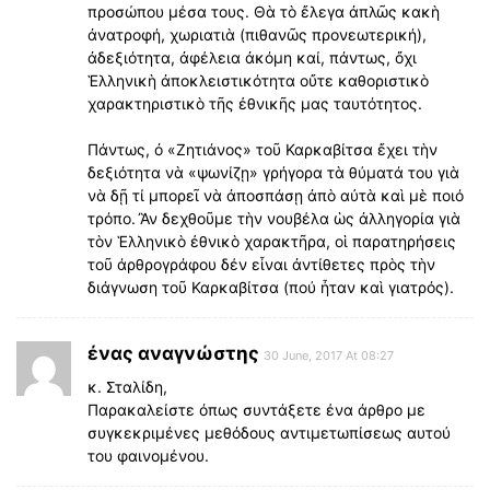
προσώπου μέσα τους. Θὰ τὸ ἔλεγα ἀπλῶς κακὴ
ἀνατροφή, χωριατιὰ (πιθανῶς προνεωτερική),
ἀδεξιότητα, ἀφέλεια ἀκόμη καί, πάντως, ὄχι
Ἑλληνικὴ ἀποκλειστικότητα οὔτε καθοριστικὸ
χαρακτηριστικὸ τῆς ἐθνικῆς μας ταυτότητος.
Πάντως, ὀ «Ζητιάνος» τοῦ Καρκαβίτσα ἔχει τὴν
δεξιότητα νὰ «ψωνίζῃ» γρήγορα τὰ θύματά του γιὰ
νὰ δῇ τί μπορεῖ νὰ ἀποσπάσῃ ἀπὸ αὐτὰ καὶ μὲ ποιό
τρόπο. Ἂν δεχθοῦμε τὴν νουβέλα ὡς ἀλληγορία γιὰ
τὸν Ἑλληνικὸ ἐθνικὸ χαρακτῆρα, οἱ παρατηρήσεις
τοῦ άρθρογράφου δέν εἶναι ἀντίθετες πρὸς τὴν
διάγνωση τοῦ Καρκαβίτσα (πού ἦταν καὶ γιατρός).
ένας αναγνώστης
30 June, 2017 At 08:27
κ. Σταλίδη,
Παρακαλείστε όπως συντάξετε ένα άρθρο με
συγκεκριμένες μεθόδους αντιμετωπίσεως αυτού
του φαινομένου.