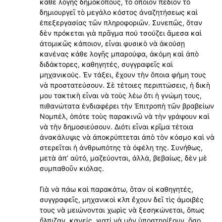
κάθε λογῆς δημοκόπους, τὸ ὁποῖον πεδίον τὸ
δημιουργεῖ τὸ μεγάλο κόστος ἀναζητήσεως καὶ
ἐπεξεργασίας τῶν πληροφοριῶν. Συνεπῶς, ὅταν
δὲν πρόκεται γιὰ πρᾶγμα πού τσούζει ἄμεσα καὶ
ἀτομικῶς κάποιον, εἶναι φυσικὸ νὰ ἀκούσῃ
κανένας κάθε λογῆς μπαρούφα, ἀκόμη καὶ ἀπὸ
διδάκτορες, καθηγητές, συγγραφεῖς καὶ
μηχανικούς. Ἐν τάξει, ἔχουν τὴν ὅποια φήμη τους
νὰ προστατεύσουν. Σὲ τέτοιες περιπτώσεις, ἡ δικὴ
μου τακτικὴ εἶναι νὰ τοὺς λέω ὅτι ἡ γνώμη τους,
πιθανώτατα ἐνδιαφέρει τὴν Ἐπιτροπὴ τῶν βραβείων
Νομπέλ, ὁπότε τοὺς παρακινῶ νὰ τὴν γράψουν καὶ
νὰ τὴν δημοσιεύσουν. Διότι εἶναι κρῖμα τέτοια
ἀνακάλυψις νὰ ἀποκρύπτεται ἀπὸ τὸν κόσμο καὶ νὰ
στερεῖται ἡ ἀνθρωπότης τὰ ὀφέλη της. Συνήθως,
μετὰ άπ’ αὐτό, μαζεύονται, ἀλλά, βεβαίως, δὲν μὲ
συμπαθοῦν κιόλας.
Γιὰ νὰ πάω καὶ παρακάτω, ὅταν οἱ καθηγητές,
συγγραφεῖς, μηχανικοὶ κλπ ἔχουν δεῖ τὶς ἀμοιβές
τους νὰ μειώνονται χωρὶς νὰ ξεσηκώνεται, ὅπως
ἤλπιζαν, κανείς, γιατί νὰ μὴν ὑποστηρίξουν, ὅσο