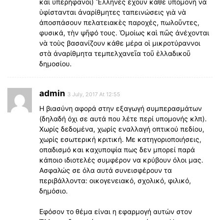
καὶ ὑπερήφανοι) Ἕλληνες ἔχουν κάθε ὑπομονὴ νὰ
ὑφίστανται ἀναρίθμητες ταπεινώσεις γιὰ νὰ
άποσπάσουν πελατειακὲς παροχές, πωλοῦντες,
φυσικά, τὴν ψῆφό τους. Ὁμοίως καὶ πῶς ἀνέχονται
νὰ τοὺς βασανίζουν κάθε μέρα οἱ μικροτύραννοι
στὰ ἀναρίθμητα τεμπελχανεῖα τοῦ ἑλλαδικοῦ
δημοσίου.
admin
3 July, 2017 At 12:55
Η βιασύνη αφορά στην εξαγωγή συμπερασμάτων
(δηλαδή όχι σε αυτά που λέτε περί υπομονής κλπ).
Χωρίς δεδομένα, χωρίς εναλλαγή οπτικού πεδίου,
χωρίς εσωτερική κριτική. Με κατηγοριοποιήσεις,
οπαδισμό και καχυποψία πως δεν μπορεί παρά
κάποιο ιδιοτελές συμφέρον να κρύβουν όλοι μας.
Ασφαλώς σε όλα αυτά συνεισφέρουν τα
περιβάλλοντα: οικογενειακό, σχολικό, φιλικό,
δημόσιο.
Εφόσον το θέμα είναι η εφαρμογή αυτών στον