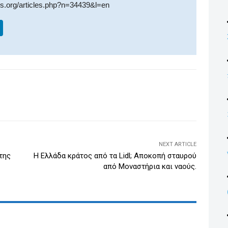
ros.org/articles.php?n=34439&l=en
Li
n
k
e
dI
WhatsApp
Email
Print
Viber
n
NEXT ARTICLE
της
Η Ελλάδα κράτος από τα Lidl; Αποκοπή σταυρού
από Μοναστήρια και ναούς.