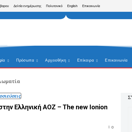
ίβαρου
Δελτία ενημέρωσης
Πολυτονικό
English
Επικοινωνία
φία
Πρόσωπα
Αρχειοθήκη
Επίκαιρα
Επικοινωνία
λωματία
οσιεύσεις
Σ
 στην Ελληνική ΑΟΖ – The new Ionion
0