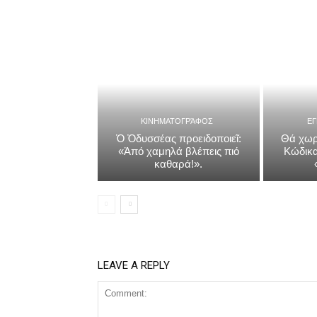
ΚΙΝΗΜΑΤΟΓΡΆΦΟΣ
Ε
Ὁ Ὀδυσσέας προειδοποιεῖ:
Θά χωρ
«Ἀπό χαμηλά βλέπεις πιό
Κώδικα
καθαρά!».
LEAVE A REPLY