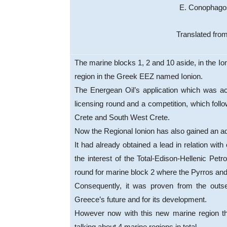
E. Conophagos
Translated fro
The marine blocks 1, 2 and 10 aside, in the Io
region in the Greek EEZ named Ionion.
The Energean Oil’s application which was a
licensing round and a competition, which foll
Crete and South West Crete.
Now the Regional Ionion has also gained an a
It had already obtained a lead in relation with
the interest of the Total-Edison-Hellenic Petr
round for marine block 2 where the Pyrros and
Consequently, it was proven from the outset
Greece’s future and for its development.
However now with this new marine region t
talking about 4 marine regions in total.