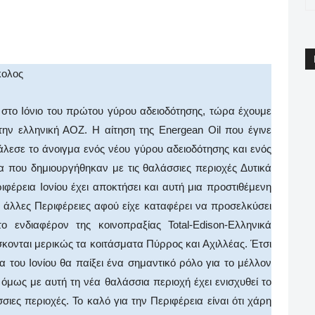
pp
Email
Print
Viber
κολος
 στο Ιόνιο του πρώτου γύρου αδειοδότησης, τώρα έχουμε
την ελληνική ΑΟΖ. Η αίτηση της Energean Oil που έγινε
λεσε το άνοιγμα ενός νέου γύρου αδειοδότησης και ενός
α που δημιουργήθηκαν με τις θαλάσσιες περιοχές Δυτικά
φέρεια Ιονίου έχει αποκτήσει και αυτή μια προστιθέμενη
ε άλλες Περιφέρειες αφού είχε καταφέρει να προσελκύσει
ενδιαφέρον της κοινοπραξίας Total-Edison-Ελληνικά
κονται μερικώς τα κοιτάσματα Πύρρος και Αχιλλέας. Έτσι
α του Ιονίου θα παίξει ένα σημαντικό ρόλο για το μέλλον
όμως με αυτή τη νέα θαλάσσια περιοχή έχει ενισχυθεί το
ιες περιοχές. Το καλό για την Περιφέρεια είναι ότι χάρη