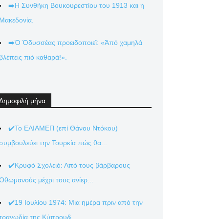
➡️Η Συνθήκη Βουκουρεστίου του 1913 και η
Μακεδονία.
➡️Ὁ Ὀδυσσέας προειδοποιεῖ: «Ἀπό χαμηλά
βλέπεις πιό καθαρά!».
Δημοφιλή μήνα
✔️Το ΕΛΙΑΜΕΠ (επί Θάνου Ντόκου)
συμβουλεύει την Τουρκία πώς θα...
✔️Κρυφό Σχολειό: Από τους βάρβαρους
Οθωμανούς μέχρι τους ανίερ...
✔️19 Ιουλίου 1974: Μια ημέρα πριν από την
τραγωδία της Κύπρου&...