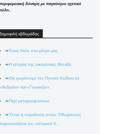
περιφερειακή δύναμη με παγκόσμιο ηγετικό
ρόλο..
Δημοφιλή εβδομάδας
➡️Ένας Θεός στα μέτρα μας.
➡️Η ιστορία της οικογένειας Μεταξά.
➡️Θά χωρίσουμε τόν Ποινικό Κώδικα σέ
«Ἀνδρῶν» καί «Γυναικῶν»;
➡️Περί μεταμορφώσεως
➡️Ὅταν ἡ παράδοση στούς Ὀθωμανούς
παρουσιάζεται ὡς «ἱστορικό δ...