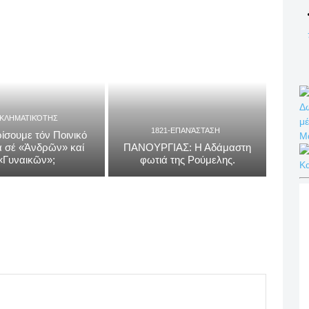
Δω
ΓΚΛΗΜΑΤΙΚΌΤΗΣ
μέ
1821-ΕΠΑΝΆΣΤΑΣΗ
ίσουμε τόν Ποινικό
Μ
 σέ «Ἀνδρῶν» καί
ΠΑΝΟΥΡΓΙΑΣ: Η Αδάμαστη
«Γυναικῶν»;
φωτιά της Ρούμελης.
Κ