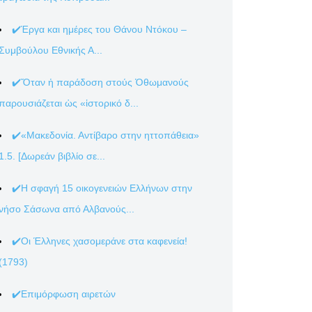
✔️Έργα και ημέρες του Θάνου Ντόκου –
Συμβούλου Εθνικής Α...
✔️Ὅταν ἡ παράδοση στούς Ὀθωμανούς
παρουσιάζεται ὡς «ἱστορικό δ...
✔️«Μακεδονία. Αντίβαρο στην ηττοπάθεια»
1.5. [Δωρεάν βιβλίο σε...
✔️Η σφαγή 15 οικογενειών Ελλήνων στην
νήσο Σάσωνα από Αλβανούς...
✔️Οι Έλληνες χασομεράνε στα καφενεία!
(1793)
✔️Επιμόρφωση αιρετών