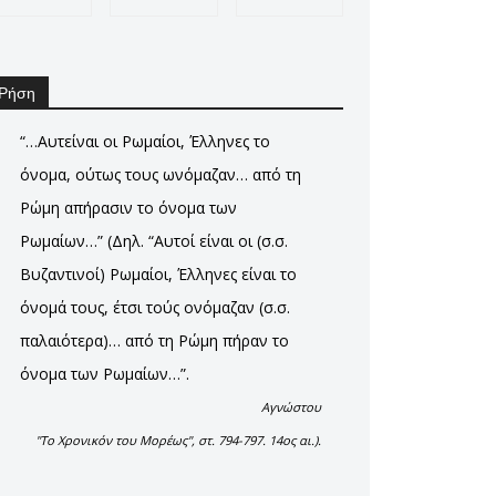
Ρήση
“…Αυτείναι οι Ρωμαίοι, Έλληνες το
όνομα, ούτως τους ωνόμαζαν… από τη
Ρώμη απήρασιν το όνομα των
Ρωμαίων…” (Δηλ. “Αυτοί είναι οι (σ.σ.
Βυζαντινοί) Ρωμαίοι, Έλληνες είναι το
όνομά τους, έτσι τούς ονόμαζαν (σ.σ.
παλαιότερα)… από τη Ρώμη πήραν το
όνομα των Ρωμαίων…”.
Αγνώστου
"Το Χρονικόν του Μορέως", στ. 794-797. 14ος αι.).