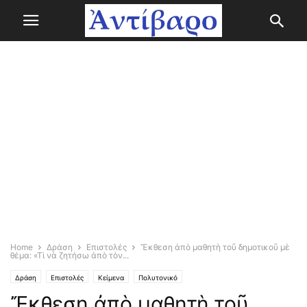
Home
Δράση
Επιστολές
Ἔκθεση ἀπὸ μαθητὴ τοῦ δημοτικοῦ μὲ
θέμα: «Τὶ νὰ ζητήσω ἀπὸ τὸν...
Δράση
Επιστολές
Κείμενα
Πολυτονικό
Ἔκθεση ἀπὸ μαθητὴ τοῦ