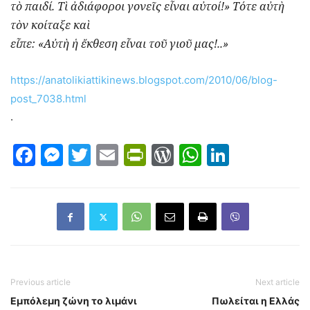
τὸ παιδί. Τὶ ἀδιάφοροι γονεῖς εἶναι αὐτοί!» Τότε αὐτὴ
τὸν κοίταξε καὶ
εἶπε: «Αὐτὴ ἡ ἔκθεση εἶναι τοῦ γιοῦ μας!..»
https://anatolikiattikinews.blogspot.com/2010/06/blog-
post_7038.html
.
Facebook
Messenger
Twitter
Email
PrintFriendly
WordPress
WhatsAp
LinkedI
Previous article
Next article
Εμπόλεμη ζώνη το λιμάνι
Πωλείται η Ελλάς