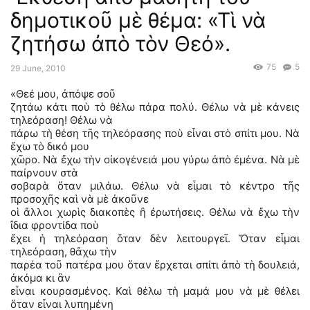
δημοτικοῦ μὲ θέμα: «Τὶ νὰ
ζητήσω ἀπὸ τὸν Θεό».
75
5
29 June, 2010
«Θεέ μου, ἀπόψε σοῦ
ζητάω κάτι ποὺ τὸ θέλω πάρα πολύ. Θέλω νὰ μὲ κάνεις
τηλεόραση! Θέλω νὰ
πάρω τὴ θέση τῆς τηλεόρασης ποὺ εἶναι στὸ σπίτι μου. Νὰ
ἔχω τὸ δικό μου
χῶρο. Νὰ ἔχω τὴν οἰκογένειά μου γύρω ἀπὸ ἐμένα. Νὰ μὲ
παίρνουν στὰ
σοβαρὰ ὅταν μιλάω. Θέλω νὰ εἶμαι τὸ κέντρο τῆς
προσοχῆς καὶ νὰ μὲ ἀκοῦνε
οἱ ἄλλοι χωρὶς διακοπὲς ἢ ἐρωτήσεις. Θέλω νὰ ἔχω τὴν
ἴδια φροντίδα ποὺ
ἔχει ἡ τηλεόραση ὅταν δὲν λειτουργεῖ. Ὅταν εἶμαι
τηλεόραση, θἄχω τὴν
παρέα τοῦ πατέρα μου ὅταν ἔρχεται σπίτι ἀπὸ τὴ δουλειά,
ἀκόμα κι ἂν
εἶναι κουρασμένος. Καὶ θέλω τὴ μαμά μου νὰ μὲ θέλει
ὅταν εἶναι λυπημένη