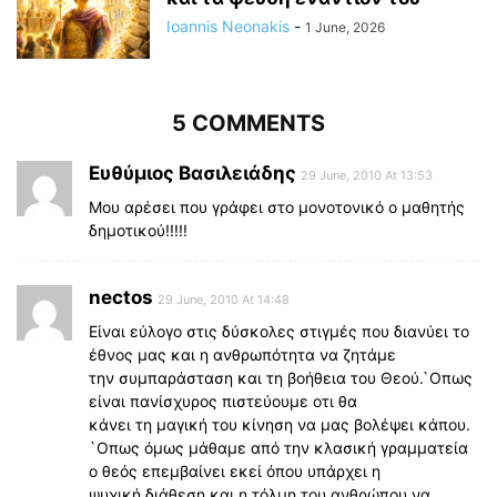
Ioannis Neonakis
-
1 June, 2026
5 COMMENTS
Ευθύμιος Βασιλειάδης
29 June, 2010 At 13:53
Μου αρέσει που γράφει στο μονοτονικό ο μαθητής
δημοτικού!!!!!
nectos
29 June, 2010 At 14:48
Είναι εύλογο στις δύσκολες στιγμές που διανύει το
έθνος μας και η ανθρωπότητα να ζητάμε
την συμπαράσταση και τη βοήθεια του Θεού.`Οπως
είναι πανίσχυρος πιστεύουμε οτι θα
κάνει τη μαγική του κίνηση να μας βολέψει κάπου.
`Οπως όμως μάθαμε από την κλασική γραμματεία
ο θεός επεμβαίνει εκεί όπου υπάρχει η
ψυχική διάθεση και η τόλμη του ανθρώπου να