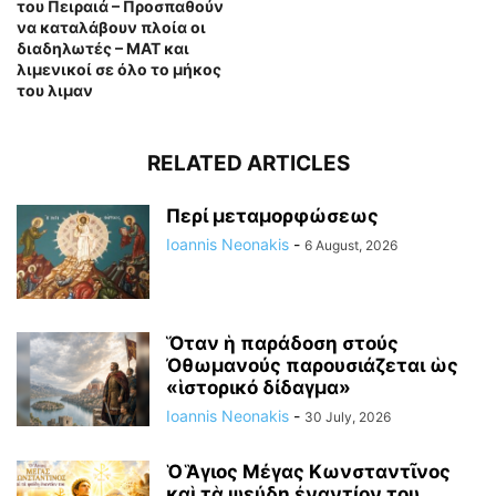
του Πειραιά – Προσπαθούν
να καταλάβουν πλοία οι
διαδηλωτές – ΜΑΤ και
λιμενικοί σε όλο το μήκος
του λιμαν
RELATED ARTICLES
Περί μεταμορφώσεως
Ioannis Neonakis
-
6 August, 2026
Ὅταν ἡ παράδοση στούς
Ὀθωμανούς παρουσιάζεται ὡς
«ἱστορικό δίδαγμα»
Ioannis Neonakis
-
30 July, 2026
Ὁ Ἃγιος Μέγας Κωνσταντῖνος
καὶ τὰ ψεύδη ἐναντίον του