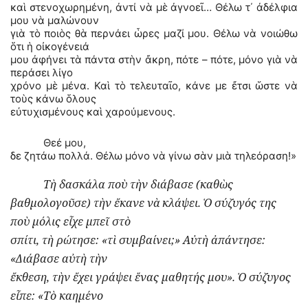
καὶ στενοχωρημένη, ἀντί νὰ μὲ ἀγνοεῖ… Θέλω τ΄ ἀδέλφια
μου νὰ μαλώνουν
γιὰ τὸ ποιὸς θὰ περνάει ὧρες μαζί μου. Θέλω νὰ νοιώθω
ὅτι ἡ οἰκογένειά
μου ἀφήνει τὰ πάντα στὴν ἄκρη, πότε – πότε, μόνο γιὰ νὰ
περάσει λίγο
χρόνο μὲ μένα. Καὶ τὸ τελευταῖο, κάνε με ἔτσι ὥστε νὰ
τοὺς κάνω ὅλους
εὐτυχισμένους καὶ χαρούμενους.
Θεέ μου,
δε ζητάω πολλά. Θέλω μόνο νὰ γίνω σὰν μιὰ τηλεόραση!»
Τὴ δασκάλα ποὺ τὴν διάβασε (καθὼς
βαθμολογοῦσε) τὴν ἔκανε νὰ κλάψει. Ὁ σύζυγός της
ποὺ μόλις εἶχε μπεῖ στὸ
σπίτι, τὴ ρώτησε: «τὶ συμβαίνει;» Αὐτὴ ἀπάντησε:
«Διάβασε αὐτὴ τὴν
ἔκθεση, τὴν ἔχει γράψει ἕνας μαθητής μου». Ὁ σύζυγος
εἶπε: «Τὸ καημένο