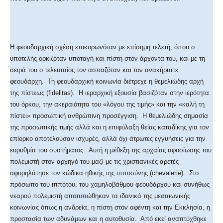
Η φεουδαρχική σχέση επικυρωνόταν με επίσημη τελετή, όπου ο
υποτελής ορκιζόταν υποταγή και πίστη στον άρχοντα του, και με τη
σειρά του ο τελευταίος τον ασπαζόταν και τον ανακήρυττε
φεουδάρχη. Τη φεουδαρχική κοινωνία διέτρεχε η θεμελιώδης αρχή
της πίστεως (fidelitas). Η ιεραρχική εξουσία βασιζόταν στην ιερότητα
του όρκου, την ακεραιότητα του «λόγου της τιμής» και την «καλή τη
πίστει» προσωπική ανθρώπινη προσέγγιση. Η θεμελιώδης σημασία
της προσωπικής τιμής αλλά και η επιφύλαξη θείας καταδίκης για τον
επίορκο αποτελούσαν ισχυρές, αλλά όχι άτρωτες εγγυήσεις για την
ευρυθμία του συστήματος. Αυτή η μέθεξη της αρχαίας αφοσίωσης του
πολεμιστή στον αρχηγό του μαζί με τις χριστιανικές αρετές
σφυρηλάτησε τον κώδικα ηθικής της ιπποσύνης (chevalerie). Στο
πρόσωπο του ιππότου, του χαμηλοβάθμου φεουδάρχου και συνήθως
νεαρού πολεμιστή αποτυπώθηκαν τα ιδανικά της μεσαιωνικής
κοινωνίας όπως η ανδρεία, η πίστη στον αφέντη και την Εκκλησία, η
προστασία των αδυνάμων και η αυτοθυσία. Από εκεί αναπτύχθηκε