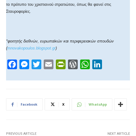
το πρότυπο του χριστιανού στρατιώτου, όπως θα φανεί στις
Σταυροφορίες.
*φοιτητής διεθνών, ευρωπαϊκών και περιφερειακών σπουδών
(
mnovakopoulos.blogspot.gr
)
F
M
T
E
Pr
W
W
Li
a
e
wi
m
in
or
h
n
c
ss
tt
ail
tF
d
at
k
e
e
er
ri
Pr
s
e
b
n
e
e
A
dI
Facebook
X
WhatsApp
o
g
n
ss
p
n
o
er
dl
p
k
y
PREVIOUS ARTICLE
NEXT ARTICLE