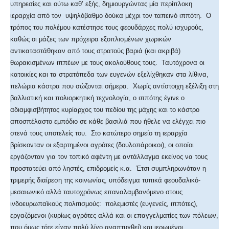
υπηρεσίες και ούτω καθ’ εξής, δημιουργώντας μία περίπλοκη
ιεραρχία από τον υψηλόβαθμο δούκα μέχρι τον ταπεινό ιππότη. Ο
τρόπος του πολέμου κατέστησε τους φεουδάρχες πολύ ισχυρούς,
καθώς οι μάζες των πρόχειρα εξοπλισμένων χωρικών
αντικαταστάθηκαν από τους στρατούς βαριά (και ακριβά)
θωρακισμένων ιππέων με τους ακολούθους τους. Ταυτόχρονα οι
κατοικίες και τα στρατόπεδα των ευγενών εξελίχθηκαν στα λίθινα,
πελώρια κάστρα που σώζονται σήμερα. Χωρίς αντίστοιχη εξέλιξη στη
βαλλιστική και πολιορκητική τεχνολογία, ο ιππότης έγινε ο
αδιαμφισβήτητος κυρίαρχος του πεδίου της μάχης και το κάστρο
αποσπέλαστο εμπόδιο σε κάθε βασιλιά που ήθελε να ελέγχει πιο
στενά τους υποτελείς του. Στο κατώτερο σημείο τη ιεραρχία
βρίσκονταν οι εξαρτημένοι αγρότες (δουλοπάροικοι), οι οποίοι
εργάζονταν για τον τοπικό αφέντη με αντάλλαγμα εκείνος να τους
προστατεύει από ληστές, επιδρομείς κ.α. Έτσι συμπληρωνόταν η
τριμερής διαίρεση της κοινωνίας, υπόδειγμα τυπικά φεουδαλικό-
μεσαιωνικό αλλά ταυτοχρόνως επαναλαμβανόμενο στους
ινδοευρωπαϊκούς πολιτισμούς: πολεμιστές (ευγενείς, ιππότες),
εργαζόμενοι (κυρίως αγρότες αλλά και οι επαγγελματίες των πόλεων,
που όμως τότε είχαν πολύ λίγο αναπτυχθεί) και ιερωμένοι.