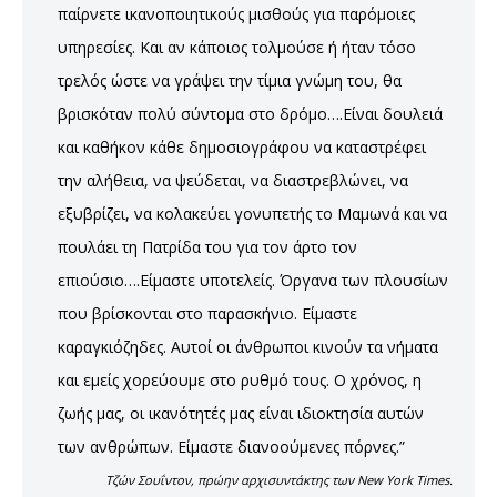
παίρνετε ικανοποιητικούς μισθούς για παρόμοιες
υπηρεσίες. Και αν κάποιος τολμούσε ή ήταν τόσο
τρελός ώστε να γράψει την τίμια γνώμη του, θα
βρισκόταν πολύ σύντομα στο δρόμο….Είναι δουλειά
και καθήκον κάθε δημοσιογράφου να καταστρέφει
την αλήθεια, να ψεύδεται, να διαστρεβλώνει, να
εξυβρίζει, να κολακεύει γονυπετής το Μαμωνά και να
πουλάει τη Πατρίδα του για τον άρτο τον
επιούσιο….Είμαστε υποτελείς. Όργανα των πλουσίων
που βρίσκονται στο παρασκήνιο. Είμαστε
καραγκιόζηδες. Αυτοί οι άνθρωποι κινούν τα νήματα
και εμείς χορεύουμε στο ρυθμό τους. Ο χρόνος, η
ζωής μας, οι ικανότητές μας είναι ιδιοκτησία αυτών
των ανθρώπων. Είμαστε διανοούμενες πόρνες.”
Τζών Σουΐντον, πρώην αρχισυντάκτης των New York Times.