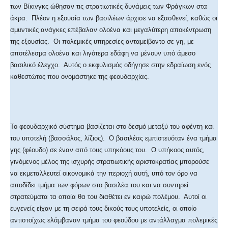
των Βίκινγκς ώθησαν τις στρατιωτικές δυνάμεις των Φράγκων στα
άκρα. Πλέον η εξουσία των βασιλέων άρχισε να εξασθενεί, καθώς οι
αμυντικές ανάγκες επέβαλαν ολοένα και μεγαλύτερη αποκέντρωση
της εξουσίας. Οι πολεμικές υπηρεσίες ανταμείβοντο σε γη, με
αποτέλεσμα ολοένα και λιγότερα εδάφη να μένουν υπό άμεσο
βασιλικό έλεγχο. Αυτός ο εκφυλισμός οδήγησε στην εδραίωση ενός
καθεστώτος που ονομάστηκε της φεουδαρχίας.
Το φεουδαρχικό σύστημα βασίζεται στο δεσμό μεταξύ του αφέντη και
του υποτελή (βασσάλος, λίζιος). Ο βασιλέας εμπιστευόταν ένα τμήμα
γης (φέουδο) σε έναν από τους υπηκόους του. Ο υπήκοος αυτός,
γινόμενος μέλος της ισχυρής στρατιωτικής αριστοκρατίας μπορούσε
να εκμεταλλευτεί οικονομικά την περιοχή αυτή, υπό τον όρο να
αποδίδει τμήμα των φόρων στο βασιλέα του και να συντηρεί
στρατεύματα τα οποία θα του διαθέτει εν καιρώ πολέμου. Αυτοί οι
ευγενείς είχαν με τη σειρά τους δικούς τους υποτελείς, οι οποίο
αντιστοίχως ελάμβαναν τμήμα του φεούδου με αντάλλαγμα πολεμικές