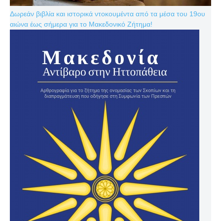
Δωρεάν βιβλία και ιστορικά ντοκουμέντα από τα μέσα του 19ου
αιώνα έως σήμερα για το Μακεδονικό Ζήτημα!