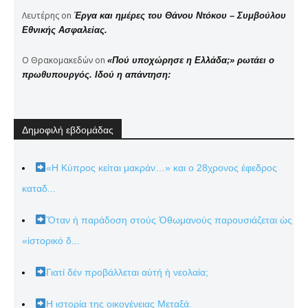
Λευτέρης
on
Έργα και ημέρες του Θάνου Ντόκου – Συμβούλου
Εθνικής Ασφαλείας.
Ο Θρακομακεδών
on
«Πού υποχώρησε η Ελλάδα;» ρωτάει ο
πρωθυπουργός. Ιδού η απάντηση:
Δημοφιλή εβδομάδας
«Η Κύπρος κείται μακράν…» και ο 28χρονος έφεδρος
καταδ...
Ὅταν ἡ παράδοση στούς Ὀθωμανούς παρουσιάζεται ὡς
«ἱστορικό δ...
Γιατί δέν προβάλλεται αὐτή ἡ νεολαία;
Η ιστορία της οικογένειας Μεταξά.