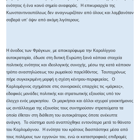
ενότητος ή ένα κοινό σημείο αναφοράς. Η επικυριαρχία της
Κωνσταντινουπόλεως δεν αναγνωριζόταν από όλους και λαμβανόταν
σοβαρά υπ’ όψιν από ακόμη λιγότερους.
Η άνοδος των Φράγκων, με αποκορύφωμα την Καρολίγγειο
αυτοκρατορία, έδωσε στη δυτική Ευρώπη ξανά κάποια στοιχεία
πολιτικής ενότητος και ιδεολογικής συνοχής, μέσω της κατά κάποιον
τρόπο αναστηλώσεως του ρωμαϊκού παρελθόντος. Ταυτοχρόνως
πήρε συγκεκριμένη μορφή η σχέση κέντρου-περιφερείας. Ο
Καρλομάγνος σχημάτισε στις συνοριακές επαρχίες τις «μάρκες»,
εδαφικές μονάδες πολιτικής και στρατιωτικής εξουσίας υπό τον
έλεγχο ενός μαρκησίου. Οι μαρκήσιοι και άλλοι ισχυροί γαιοκτήμονες
ως αντάλλαγμα της εξουσίας τους συντηρούσαν στρατεύματα τα
οποία έθεταν στη διάθεση του αυτοκράτορος όποτε ανέκυπτε
ανάγκη. Το σύστημα αυτό αναπτύχθηκε εντονότερα μετά το θάνατο
του Καρλομάγνου. Η ενότητα του κράτους διασπάστηκε μέσα από
τους πολέμους των εγγονών του, ενώ οι καταστροφικές επιδρομές