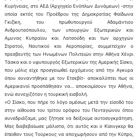
Κυρήνειας, στο ΑΕΔ (Αρχηγείο Ενόπλων Δυνάμεων) -στην
οποία εκτός του Προέδρου της Δημοκρατίας Φαίδωνα
Γκιζίκη, του πρωθυπουργού Αδαμάντιου
Ανδρουτσόπουλου, των υπουργών Εξωτερικών και
Αμυνας Κυπραίου και Λατσούδη και των αρχηγών
Στρατού, Ναυτικού και Αεροπορίας, συμμετείχαν ο
πρεσβευτής των Ηνωμένων Πολιτειών στην Αθήνα Χένρι
Τάσκα και ο υφυπουργός Εξωτερικών της Αμερικής Σίσκο,
που μόλις είχε προσγειωθεί ερχόμενος από την Αγκυρα
όπου συναντήθηκε με τον Ετσεβίτ- αποκαλύπτει πως οι
Αμερικανοί προσπάθησαν να… αποκοιμίσουν την Αθήνα,
ενώ συνεχιζόταν η τουρκική εισβολή.
«Ο Σίσκο, που πήρε το λόγο αμέσως μετά την είσοδό του
στην αίθουσα του τρίτου ορόφου του Πενταγώνου όπου
συνεδριάζαμε, μας ζήτησε να δείξουμε αυτοσυγκράτηση.
Μας διαβεβαίωσε μάλιστα, ότι αυτός και ο Κίσινγκερ θα
έπειθαν τους Τούρκους να αποχωρήσουν από την Κύπρο,