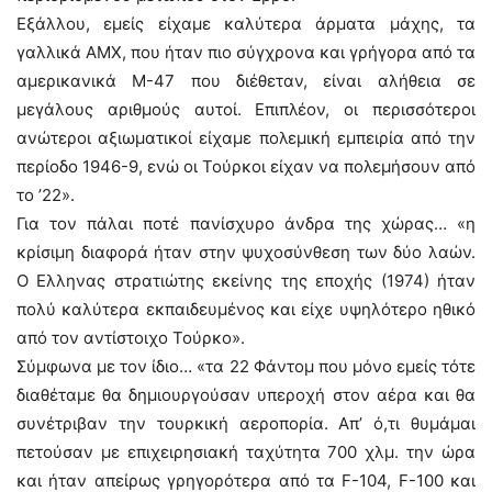
Εξάλλου, εμείς είχαμε καλύτερα άρματα μάχης, τα
γαλλικά ΑΜΧ, που ήταν πιο σύγχρονα και γρήγορα από τα
αμερικανικά Μ-47 που διέθεταν, είναι αλήθεια σε
μεγάλους αριθμούς αυτοί. Επιπλέον, οι περισσότεροι
ανώτεροι αξιωματικοί είχαμε πολεμική εμπειρία από την
περίοδο 1946-9, ενώ οι Τούρκοι είχαν να πολεμήσουν από
το ’22».
Για τον πάλαι ποτέ πανίσχυρο άνδρα της χώρας… «η
κρίσιμη διαφορά ήταν στην ψυχοσύνθεση των δύο λαών.
Ο Ελληνας στρατιώτης εκείνης της εποχής (1974) ήταν
πολύ καλύτερα εκπαιδευμένος και είχε υψηλότερο ηθικό
από τον αντίστοιχο Τούρκο».
Σύμφωνα με τον ίδιο… «τα 22 Φάντομ που μόνο εμείς τότε
διαθέταμε θα δημιουργούσαν υπεροχή στον αέρα και θα
συνέτριβαν την τουρκική αεροπορία. Απ’ ό,τι θυμάμαι
πετούσαν με επιχειρησιακή ταχύτητα 700 χλμ. την ώρα
και ήταν απείρως γρηγορότερα από τα F-104, F-100 και