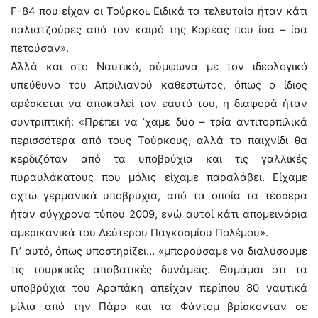
F-84 που είχαν οι Τούρκοι. Ειδικά τα τελευταία ήταν κάτι
παλιατζούρες από τον καιρό της Κορέας που ίσα – ίσα
πετούσαν».
Αλλά και στο Ναυτικό, σύμφωνα με τον ιδεολογικό
υπεύθυνο του Απριλιανού καθεστώτος, όπως ο ίδιος
αρέσκεται να αποκαλεί τον εαυτό του, η διαφορά ήταν
συντριπτική: «Πρέπει να ’χαμε δύο – τρία αντιτορπιλικά
περισσότερα από τους Τούρκους, αλλά το παιχνίδι θα
κερδιζόταν από τα υποβρύχια και τις γαλλικές
πυραυλάκατους που μόλις είχαμε παραλάβει. Είχαμε
οχτώ γερμανικά υποβρύχια, από τα οποία τα τέσσερα
ήταν σύγχρονα τύπου 2009, ενώ αυτοί κάτι απομεινάρια
αμερικανικά του Δεύτερου Παγκοσμίου Πολέμου».
Γι’ αυτό, όπως υποστηρίζει… «μπορούσαμε να διαλύσουμε
τις τουρκικές αποβατικές δυνάμεις. Θυμάμαι ότι τα
υποβρύχια του Αραπάκη απείχαν περίπου 80 ναυτικά
μίλια από την Πάρο και τα Φάντομ βρίσκονταν σε