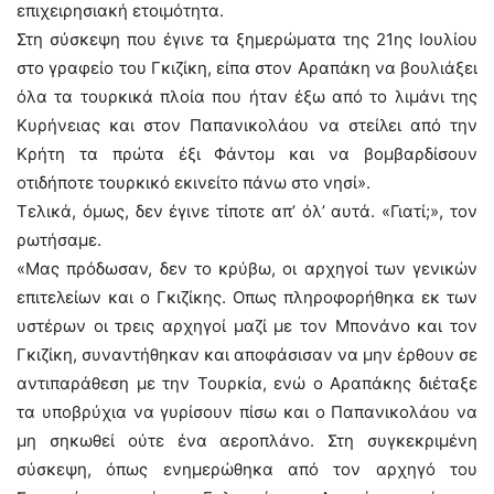
επιχειρησιακή ετοιμότητα.
Στη σύσκεψη που έγινε τα ξημερώματα της 21ης Ιουλίου
στο γραφείο του Γκιζίκη, είπα στον Αραπάκη να βουλιάξει
όλα τα τουρκικά πλοία που ήταν έξω από το λιμάνι της
Κυρήνειας και στον Παπανικολάου να στείλει από την
Κρήτη τα πρώτα έξι Φάντομ και να βομβαρδίσουν
οτιδήποτε τουρκικό εκινείτο πάνω στο νησί».
Τελικά, όμως, δεν έγινε τίποτε απ’ όλ’ αυτά. «Γιατί;», τον
ρωτήσαμε.
«Μας πρόδωσαν, δεν το κρύβω, οι αρχηγοί των γενικών
επιτελείων και ο Γκιζίκης. Οπως πληροφορήθηκα εκ των
υστέρων οι τρεις αρχηγοί μαζί με τον Μπονάνο και τον
Γκιζίκη, συναντήθηκαν και αποφάσισαν να μην έρθουν σε
αντιπαράθεση με την Τουρκία, ενώ ο Αραπάκης διέταξε
τα υποβρύχια να γυρίσουν πίσω και ο Παπανικολάου να
μη σηκωθεί ούτε ένα αεροπλάνο. Στη συγκεκριμένη
σύσκεψη, όπως ενημερώθηκα από τον αρχηγό του