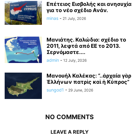
Επέτειος Εισβολής και ανησυχία
για το νέο σχέδιο Ανάν.
minas
-
21 July, 2026
Μανιάτης. Καλώδιο: σχέδιο το
2011, λεφτά από ΕΕ το 2013.
Σερνόμαστε....
admin
-
12 July, 2026
Μανουήλ Καλέκας: “..ἀρχαία γὰρ
Ἑλλήνων πατρὶς καὶ ἡ Κύπρος”
sungod1
-
29 June, 2026
NO COMMENTS
LEAVE A REPLY