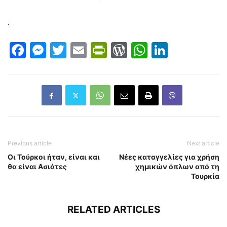
.
Facebook
Messenger
Twitter
Email
PrintFriendly
WordPress
WhatsAp
LinkedI
Previous article
Next article
Οι Τούρκοι ήταν, είναι και
Νέες καταγγελίες για χρήση
θα είναι Ασιάτες
χημικών όπλων από τη
Τουρκία
RELATED ARTICLES