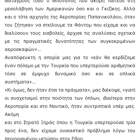
δισταγμούς τόσο ο Μπονάνος που ακόμη πίστευε στη
μεσολάβηση των Αμερικανών όσο και ο Γκιζίκης. Αλλά
και ο τότε αρχηγός της Αεροπορίας Παπανικολάου, όταν
του ζήτησαν να στείλουμε τα Φάντομ που είχαμε και να
διαλύσουν τους εισβολείς, άρχισε τις αναλύσεις σχετικά
με τις πραγματικές δυνατότητες των συγκεκριμένων
αεροσκαφών»…
Αναπόφευκτη η απορία μας για το «εάν θα κερδίζαμε
έναν πόλεμο με την Τουρκία που υπερτερούσε αριθμητικά
τόσο σε έμψυχο δυναμικό όσο και σε οπλικά
συστήματα»…
«Κι όμως, δεν ήταν έτσι τα πράγματα», μας διέκοψε, «γιατί
οι συσχετισμοί στην ποιότητα των όπλων, ιδιαίτερα στην
Αεροπορία και στο Ναυτικό, ήταν συντριπτικά υπέρ μας.
Ακόμη
και στο Στρατό Ξηράς όπου η Τουρκία υπερτερούσε τρία
προς ένα, δεν είχαμε ουσιαστικό πρόβλημα λόγω του
περιορισμένου μετώπου στον Εβρο.