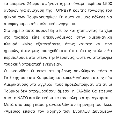
τα επόμενα 24ωρα, αφήνοντας μια δύναμη περίπου 1.500
ανδρών για ενίσχυση της ΓΟΥΡΔΥΚ και της τόνωσης του
ηθικού των Τουρκοκυπρίων. Γι’ αυτό και μας κάλεσε να
αποφύγουμε κάθε πολεμική ενέργεια».
Στο σημείο αυτό παρενέβη ο ίδιος και χτυπώντας το χέρι
στο τραπέζι είπε απευθυνόμενος στην αμερικανική
πλευρά: «Μας εξαπατήσατε, όπως κάνατε και προ
ημερών, όταν μας υποσχεθήκατε ότι ο έκτος στόλος θα
περιπολούσε στα στενά της Μερσίνας, ώστε να αποτρέψει
τουρκική αποβατική ενέργεια».
Ο Ιωαννίδης θυμάται ότι αμέσως σηκώθηκαν τόσο ο
Γκιζίκης όσο και Κυπραίος και απευθυνόμενοι στους δύο
Αμερικανούς στα αγγλικά, τους προειδοποίησαν ότι αν οι
Τούρκοι δεν αποχωρούσαν άμεσα, η Ελλάδα θα έφευγε
από το ΝΑΤΟ και θα «κήρυττε τον πόλεμο στην Αγκυρα».
Μετά από μικρή παύση, ανακαλώντας τη μνήμη του, λέει:
«Αμέσως έπεισα τον αρχηγό των Ενόπλων Δυνάμεων