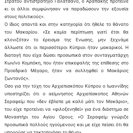
Στρατού αντιστράτηγο Γαλατσάνο, ο Αραπάκης πρότεινε
κι οι άλλοι συμφώνησαν να παραδώσουν την εξουσία
στους πολιτικούς».
Ο ίδιος απαντά και στην κατηγορία ότι ήθελε το θάνατο
του Μακαρίου. «Σε καμία περίπτωση γιατί έτσι θα
κλονιζόταν το έρεισμα της Ενωσης, μην ξεχνάμε
άλλωστε ότι οι περισσότεροι Κύπριοι ήταν μακαρικοί. Η
διαταγή που είχα δώσει προσωπικά στον συνταγματάρχη
Κων/νο Κομπόκη, που ήταν επικεφαλής της επίθεσης στο
Προεδρικό Μέγαρο, ήταν να συλληφθεί ο Μακάριος
ζωντανός».
Οσο για την τύχη του Αρχιεπισκόπου Κύπρου ο Ιωαννίδης
υποστηρίζει ότι ο αείμνηστος Αρχιεπίσκοπος Αθηνών
Σεραφείμ που «δεν έβλεπε με καλό μάτι τον Μακάριο»,
του είχε προτείνει να «φιλοξενηθεί» για ένα διάστημα σε
Μοναστήρι του Αγίου Ορους. «Ο Σεραφείμ γνώριζε
προσωπικά πολλούς ηγούμενους και με είχε πείσει ότι θα
μπορούσε να τακτοποιήσει το θέμα».