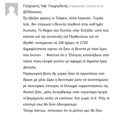
Γεώργιος Ἰακ. Γεωργάνας
9 September, 2010 At 20:39
@Οδυσσέας
Ἐμ ἔβαζαν φόρους οἱ Τοῦρκοι, ἀλλὰ λογικούς. Τυχαῖα,
λέτε, δὲν στέριωσε ὁ Βενετία πουθενὰ στὴν καθ`ἡμᾶς
Ἀνατολή; Τὸ Regno τῶν Ἑνετῶν στὴν Ἑλλάδα, αὐτὸ ποὺ
κόστισε καὶ τὴν ἀνατίναξη τοῦ Παρθενῶνος γιὰ νὰ
ἱδρυθεῖ, κατέρρευσε σὲ 100 ἡμέρες τό 1715!
Δημοφιλέστατοι πρέπει νὰ ἦταν οἱ Βενετοί μὲ τόσα ἔργα
ποὺ ἔκαναν … Φαίνεται ὅτι ὁ Ἔλληνας καταλάβαινε ἀπὸ
παλιὰ πόση κλεψιὰ γινόταν μὲ ἀφορμὴ τὰ δημόσια ἔργα.
@misha
Παραγωγικὴ βάση τῆς χώρας ἦταν τὰ ἐργοστάσια ποὺ
ἵδρυσε μὲ χίλια ζόρια ἡ δικτατορία ὥστε νὰ ἀναπληρώσει
μὲ οἰκονομικὲς ἐπιτυχίες τὸ ἔλλειμμα νομιμοποιήσεώς της.
Φυσικό ἦταν, μόλις ἀνοιχθήκαμε στὴν παγκόσμιο ἀγορά,
οἱ βιομηχανίες αὐτὲς νὰ κλείσουν. Καὶ χωρὶς τὸ Δ` Ράϊχ τὸ
κλείσιμό τους θὰ ἦταν ὀδυνηρώτερο.
Ὅσοιμ πάντως, πιστεύουν ὅτι τὸ μέλλον μας θὰ ἦταν