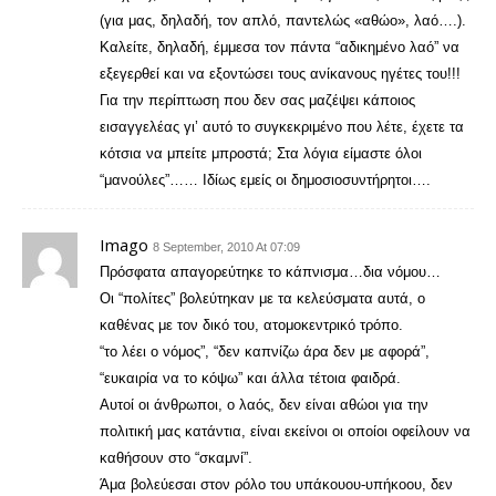
(για μας, δηλαδή, τον απλό, παντελώς «αθώο», λαό….).
Καλείτε, δηλαδή, έμμεσα τον πάντα “αδικημένο λαό” να
εξεγερθεί και να εξοντώσει τους ανίκανους ηγέτες του!!!
Για την περίπτωση που δεν σας μαζέψει κάποιος
εισαγγελέας γι’ αυτό το συγκεκριμένο που λέτε, έχετε τα
κότσια να μπείτε μπροστά; Στα λόγια είμαστε όλοι
“μανούλες”…… Ιδίως εμείς οι δημοσιοσυντήρητοι….
Imago
8 September, 2010 At 07:09
Πρόσφατα απαγορεύτηκε το κάπνισμα…δια νόμου…
Οι “πολίτες” βολεύτηκαν με τα κελεύσματα αυτά, ο
καθένας με τον δικό του, ατομοκεντρικό τρόπο.
“το λέει ο νόμος”, “δεν καπνίζω άρα δεν με αφορά”,
“ευκαιρία να το κόψω” και άλλα τέτοια φαιδρά.
Αυτοί οι άνθρωποι, ο λαός, δεν είναι αθώοι για την
πολιτική μας κατάντια, είναι εκείνοι οι οποίοι οφείλουν να
καθήσουν στο “σκαμνί”.
Άμα βολεύεσαι στον ρόλο του υπάκουου-υπήκοου, δεν