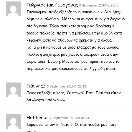
Γεώργιος Ιακ. Γεωργάνας
6 September, 2010 At 21:46
Συγγνώμην, ποιός εξέλεξε τους ανικάνους κυβερνήτες;
Μήπως οι πλούσιοι; Μάλλον οι αναγκεμένοι για διορισμό
στο δημόσιο. Τώρα που καταφέραμε να διορίσουμε
τόσους πολλούς, πρέπει να μειώσουμε την αμοιβή κατά
κεφαλήν ώστε να φθάνουν τα χρήματα για όλους.
Και μην επικρίνουμε με τόσο ελαφρότητα τους ξένους.
Πολλές φτωχότερές μας χώρες υποφέρουν μέσα στην
Ευρωπαϊκή Ένωση. Μόνον σε ´μας, όμως, άνοιξαν το
πορτοφόλι και μας διευκολύνουν με ιλιγγιώδη ποσά.
Γιάννης3
6 September, 2010 At 22:13
Ποιος επέλεξε; ο λαός. Οι φτωχοί. Γιατί; Γιατί του είπαν
ότι «λεφτά υπάρχουν».
Eleftherios
7 September, 2010 At 04:44
Συμφωνώ με τον κ. Νατσιό: Οι παππούδες μας ήταν
φτωχοί