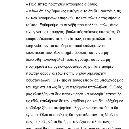
– Πώς είπες; ηρώτησεν απορήσας ο ξένος.
– Λέγω ότι λογίζομαι ως ευτύχημα το ότι δεν ανεφάνη τις
εκ των λεγομένων επιφανών πολιτευτών εις τας νήσους
ταύτας. Ενθυμούμαι τι συνέβη προ πολλών ετών, όταν
είχε γίνει τις υπουργός, βουλευτής γείτονος επαρχίας. Οι
κουρείς έκλεισαν τα κουρεία των, οι καφεπώλαι τα
καφενεία των, οι υποδηματοποιοί επώλησαν τα
καλαπόδια των. Δεν υπήρξε βοσκός, όστις να μη
διωρίσθη τελωνοφύλαξ, ούτε αγρότης, όστις να μη
προχειρισθεί εις υγειονομοσταθμάρχην. Τότε είδομεν
πρώτην φοράν κι εδώ εις την νήσον λιμενάρχην
φουστανελλάν. Ο εκ της γείτονος επαρχίας υπουργός μας
τον είχε στείλει ως δείγμα περίεργον υπαλλήλου. Ο Θεός
μάς ελυπήθη και δεν παρεχώρησε να γεννηθεί επιφανής
τις εδώ, εσκλήρυνε δε την καρδίαν μας και δεν εδέχθημεν
εισβολήν ξένου υποψηφίου. Ιλιγγιώ να φαντασθώ τι θα
εγίνετο. Όλοι οι πορθμείς θα εγκατέλειπον τας λέμβους
των, οι κυβερνήται θα έρριπτον έξω τα πλοία των, οι
ναυπηγοί θα επετούσαν τα εργαλεία των και θα εζήτουν