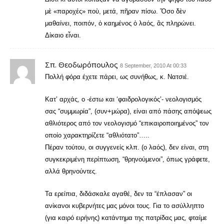
μὲ «παροχές» ποὺ, μετά, πῆραν πίσω. Ὅσο δὲν
μαθαίνει, ποιπόν, ὁ καημένος ὁ λαός, ἂς πληρώνει.
Δίκαιο εἶναι.
Σπ. Θεοδωρόπουλος
8 September, 2010 At 00:33
Πολλή φόρα έχετε πάρει, ως συνήθως, κ. Νατσιέ.
Κατ’ αρχάς, ο -έστω και ‘φαιδρολογικός’- νεολογισμός
σας “συμμωρία”, (συν+μώρα), είναι από πάσης απόψεως
αθλιότερος από τον νεολογισμό “επικαιροποιημένος” τον
οποίο χαρακτηρίζετε “αθλιότατο”…..
Πέραν τούτου, οι συγγενείς κλπ. (ο λαός), δεν είναι, στη
συγκεκριμένη περίπτωση, “θρηνούμενοι”, όπως γράφετε,
αλλά θρηνούντες.
Τα ερείπια, διδάσκαλε αγαθέ, δεν τα “έπλασαν” οι
ανίκανοι κυβερνήτες μας μόνοι τους. Για το ασύλληπτο
(για καιρό ειρήνης) κατάντημα της πατρίδας μας, φταίμε