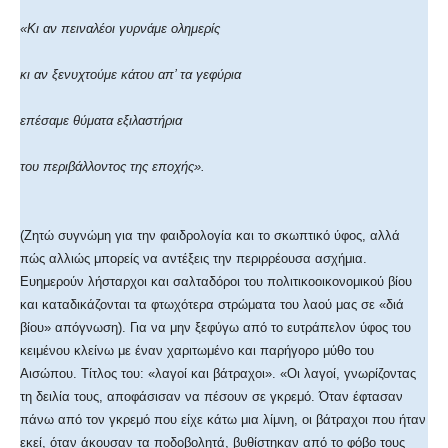
«Κι αν πειναλέοι γυρνάμε ολημερίς
κι αν ξενυχτούμε κάτου απ’ τα γεφύρια
επέσαμε θύματα εξιλαστήρια
του περιβάλλοντος της εποχής».
(Ζητώ συγνώμη για την φαιδρολογία και το σκωπτικό ύφος, αλλά
πώς αλλιώς μπορείς να αντέξεις την περιρρέουσα ασχήμια.
Ευημερούν λήσταρχοι και σαλταδόροι του πολιτικοοικονομικού βίου
και καταδικάζονται τα φτωχότερα στρώματα του λαού μας σε «διά
βίου» απόγνωση). Για να μην ξεφύγω από το ευτράπελον ύφος του
κειμένου κλείνω με έναν χαριτωμένο και παρήγορο μύθο του
Αισώπου. Τίτλος του: «λαγοί και βάτραχοι». «Οι λαγοί, γνωρίζοντας
τη δειλία τους, αποφάσισαν να πέσουν σε γκρεμό. Όταν έφτασαν
πάνω από τον γκρεμό που είχε κάτω μια λίμνη, οι βάτραχοι που ήταν
εκεί, όταν άκουσαν τα ποδοβολητά, βυθίστηκαν από το φόβο τους