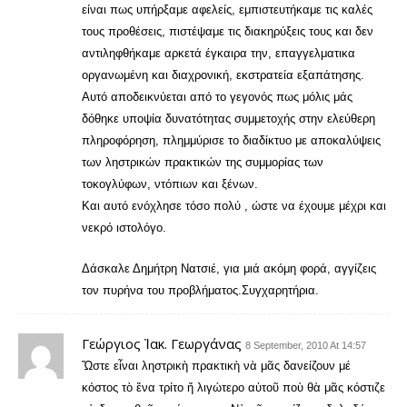
είναι πως υπήρξαμε αφελείς, εμπιστευτήκαμε τις καλές
τους προθέσεις, πιστέψαμε τις διακηρύξεις τους και δεν
αντιληφθήκαμε αρκετά έγκαιρα την, επαγγελματικα
οργανωμένη και διαχρονική, εκστρατεία εξαπάτησης.
Aυτό αποδεικνύεται από το γεγονός πως μόλις μάς
δόθηκε υποψία δυνατότητας συμμετοχής στην ελεύθερη
πληροφόρηση, πλημμύρισε το διαδίκτυο με αποκαλύψεις
των ληστρικών πρακτικών της συμμορίας των
τοκογλύφων, ντόπιων και ξένων.
Και αυτό ενόχλησε τόσο πολύ , ώστε να έχουμε μέχρι και
νεκρό ιστολόγο.
Δάσκαλε Δημήτρη Νατσιέ, για μιά ακόμη φορά, αγγίζεις
τον πυρήνα του προβλήματος.Συγχαρητήρια.
Γεώργιος Ἰακ. Γεωργάνας
8 September, 2010 At 14:57
Ὤστε εἶναι ληστρικὴ πρακτικὴ νὰ μᾶς δανείζουν μέ
κόστος τὸ ἕνα τρίτο ἤ λιγώτερο αὐτοῦ ποὺ θὰ μᾶς κόστιζε