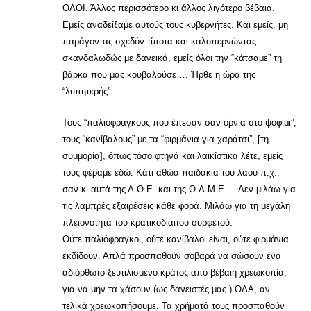
ΟΛΟΙ. Άλλος περισσότερο κι άλλος λιγότερο βέβαια.
Εμείς αναδείξαμε αυτούς τους κυβερνήτες. Και εμείς, μη
παράγοντας σχεδόν τίποτα και καλοπερνώντας
σκανδαλωδώς με δανεικά, εμείς όλοι την “κάτσαμε” τη
βάρκα που μας κουβαλούσε…. Ήρθε η ώρα της
“λυπητερής”.
Τους “παλιόφραγκους που έπεσαν σαν όρνια στο ψοφίμι”,
τους “κανίβαλους” με τα “φιρμάνια για χαράτσι”, [τη
συμμορία], όπως τόσο φτηνά και λαϊκίστικα λέτε, εμείς
τους φέραμε εδώ. Κάτι αθώα παιδάκια του λαού π.χ.,
σαν κι αυτά της Δ.Ο.Ε. και της Ο.Λ.Μ.Ε…. Δεν μιλάω για
τις λαμπρές εξαιρέσεις κάθε φορά. Μιλάω για τη μεγάλη
πλειονότητα του κρατικοδίαιτου συρφετού.
Ούτε παλιόφραγκοι, ούτε κανίβαλοι είναι, ούτε φιρμάνια
εκδίδουν. Απλά προσπαθούν σοβαρά να σώσουν ένα
αδιόρθωτο ξευτιλισμένο κράτος από βέβαιη χρεωκοπία,
για να μην τα χάσουν (ως δανειστές μας ) ΟΛΑ, αν
τελικά χρεωκοπήσουμε. Τα χρήματά τους προσπαθούν