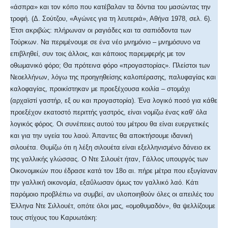
«άσπρα» και τον κόπο που κατέβαλαν τα δόντια του μασώντας την
τροφή. (Δ. Σούτζου, «Αγώνες για τη λευτεριά», Αθήνα 1978, σελ. 6).
Έτσι ακριβώς: πλήρωναν οι ραγιάδες και τα σαπιόδοντα των
Τούρκων. Να περιμένουμε σε ένα νέο μνημόνιο – μνημόσυνο να
επιβληθεί, συν τοις άλλοις, και κάποιος παρεμφερής με τον
οθωμανικό φόρο; Θα πρότεινα φόρο «προγαστορίας». Πλείστοι των
Νεοελλήνων, λόγω της προηγηθείσης καλοπέρασης, παλυφαγίας και
καλοφαγίας, προικίστηκαν με προεξέχουσα κοιλία – στομάχι
(αρχαϊστί γαστήρ, εξ ου και προγαστορία). Ένα λογικό ποσό για κάθε
προεξέχον εκατοστό περιττής γαστρός, είναι νομίζω ένας καθ’ όλα
λογικός φόρος. Οι συνέπειες αυτού του μέτρου θα είναι ευεργετικές
και για την υγεία του λαού. Άπαντες θα αποκτήσουμε ιδανική
σιλουέτα. Θυμίζω ότι η λέξη σιλουέτα είναι εξελληνισμένο δάνειο εκ
της γαλλικής γλώσσας. Ο Ντε Σιλουέτ ήταν, Γάλλος υπουργός των
Οικονομικών που έδρασε κατά τον 18ο αι. πήρε μέτρα που εξυγίαναν
την γαλλική οικονομία, εξαΰλωσαν όμως τον γαλλικό λαό. Κάτι
παρόμοιο προβλέπω να συμβεί, αν υλοποιηθούν όλες οι απειλές του
Έλληνα Ντε Σιλλουέτ, οπότε όλοι μας, «ομοθυμαδόν», θα ψελλίζουμε
τους στίχους του Καρυωτάκη: