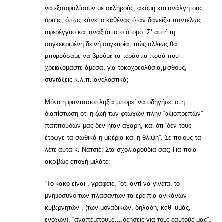
να εξασφαλίσουν με σκληρούς, ακόμη και ανάλγητους
όρους, όπως κάνει ο καθένας όταν δανείζει παντελώς
αφερέγγυο και αναξιόπιστο άτομο. Σ’ αυτή τη
συγκεκριμένη δεινή συγκυρία, πώς αλλιώς θα
μπορούσαμε να βρούμε τα τεράστια ποσά που
χρειαζόμαστε άμεσα, για τoκοχρεολύσια,μισθούς,
συντάξεις κ.λ.π. ανελαστικά;
Μόνο η φαντασιοπληξία μπορεί να οδηγήσει στη
διαπίστωση ότι η ζωή των φτωχών πλην “αξιοπρεπών”
παππούδων μας δεν ήταν άχαρη, και ότι “δεν τους
έτρωγε τα σωθικά η μιζέρια και η θλίψη”. Σε ποιους τα
λέτε αυτά κ. Νατσιέ; Στα σχολιαρούδια σας; Για ποια
ακριβώς εποχή μιλάτε;
“Το κακό είναι”, γράφετε, “ότι αντί να γίνεται το
μνημόσυνο των πλασάντων τα ερείπια ανικάνων
κυβερνητών”, (των μοναδικών, δηλαδή, καθ’ υμάς,
ενόχων), “αναπέμπουμε….δεήσεις για τους εαυτούς μας”,