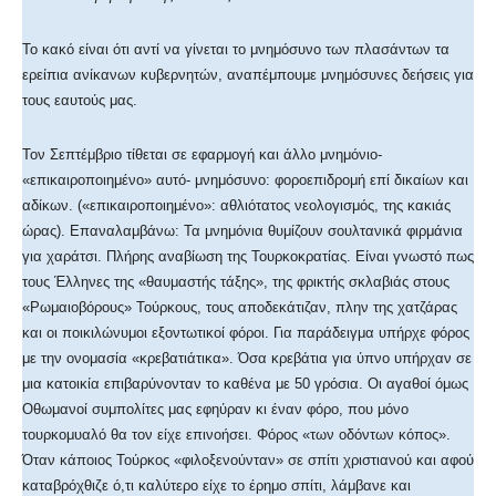
Το κακό είναι ότι αντί να γίνεται το μνημόσυνο των πλασάντων τα
ερείπια ανίκανων κυβερνητών, αναπέμπουμε μνημόσυνες δεήσεις για
τους εαυτούς μας.
Τον Σεπτέμβριο τίθεται σε εφαρμογή και άλλο μνημόνιο-
«επικαιροποιημένο» αυτό- μνημόσυνο: φοροεπιδρομή επί δικαίων και
αδίκων. («επικαιροποιημένο»: αθλιότατος νεολογισμός, της κακιάς
ώρας). Επαναλαμβάνω: Τα μνημόνια θυμίζουν σουλτανικά φιρμάνια
για χαράτσι. Πλήρης αναβίωση της Τουρκοκρατίας. Είναι γνωστό πως
τους Έλληνες της «θαυμαστής τάξης», της φρικτής σκλαβιάς στους
«Ρωμαιοβόρους» Τούρκους, τους αποδεκάτιζαν, πλην της χατζάρας
και οι ποικιλώνυμοι εξοντωτικοί φόροι. Για παράδειγμα υπήρχε φόρος
με την ονομασία «κρεβατιάτικα». Όσα κρεβάτια για ύπνο υπήρχαν σε
μια κατοικία επιβαρύνονταν το καθένα με 50 γρόσια. Οι αγαθοί όμως
Οθωμανοί συμπολίτες μας εφηύραν κι έναν φόρο, που μόνο
τουρκομυαλό θα τον είχε επινοήσει. Φόρος «των οδόντων κόπος».
Όταν κάποιος Τούρκος «φιλοξενούνταν» σε σπίτι χριστιανού και αφού
καταβρόχθιζε ό,τι καλύτερο είχε το έρημο σπίτι, λάμβανε και