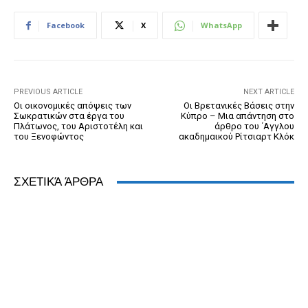
e
e
er
ri
Pr
s
e
b
n
e
e
A
dI
Facebook
X
WhatsApp
o
g
n
ss
p
n
o
er
dl
p
k
y
PREVIOUS ARTICLE
NEXT ARTICLE
Οι οικονομικές απόψεις των
Οι Βρετανικές Βάσεις στην
Σωκρατικών στα έργα του
Κύπρο – Μια απάντηση στο
Πλάτωνος, του Αριστοτέλη και
άρθρο του ΄Αγγλου
του Ξενοφώντος
ακαδημαικού Ρίτσιαρτ Κλόκ
ΣΧΕΤΙΚΆ ΆΡΘΡΑ