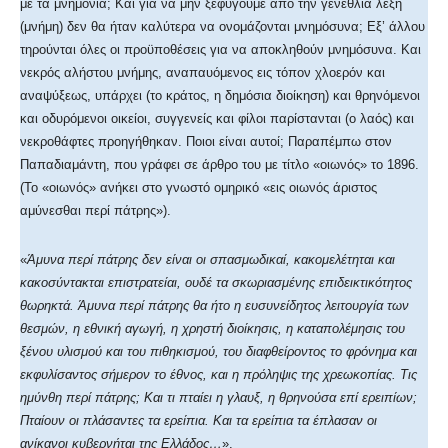
με τα μνημόνια; Και για να μην ξεφύγουμε από την γενέθλια λέξη
(μνήμη) δεν θα ήταν καλύτερα να ονομάζονται μνημόσυνα; Εξ’ άλλου
τηρούνται όλες οι προϋποθέσεις για να αποκληθούν μνημόσυνα. Και
νεκρός αλήστου μνήμης, αναπαυόμενος εις τόπον χλοερόν και
αναψύξεως, υπάρχει (το κράτος, η δημόσια διοίκηση) και θρηνόμενοι
και οδυρόμενοι οικείοι, συγγενείς και φίλοι παρίστανται (ο λαός) και
νεκροθάφτες προηγήθηκαν. Ποιοι είναι αυτοί; Παραπέμπω στον
Παπαδιαμάντη, που γράφει σε άρθρο του με τίτλο «οιωνός» το 1896.
(Το «οιωνός» ανήκει στο γνωστό ομηρικό «εις οιωνός άριστος
αμύνεσθαι περί πάτρης»).
«
Άμυνα περί πάτρης δεν είναι οι σπασμωδικαί, κακομελέτηται και
κακοσύντακται επιστρατείαι, ουδέ τα σκωριασμένης επιδεικτικότητος
θωρηκτά. Άμυνα περί πάτρης θα ήτο η ευσυνείδητος λειτουργία των
θεσμών, η εθνική αγωγή, η χρηστή διοίκησις, η καταπολέμησις του
ξένου υλισμού και του πιθηκισμού, του διαφθείροντος το φρόνημα και
εκφυλίσαντος σήμερον το έθνος, και η πρόληψις της χρεωκοπίας. Τις
ημύνθη περί πάτρης; Και τι πταίει η γλαυξ, η θρηνούσα επί ερειπίων;
Πταίουν οι πλάσαντες τα ερείπια. Και τα ερείπια τα έπλασαν οι
ανίκανοι κυβερνήται της Ελλάδος…
».