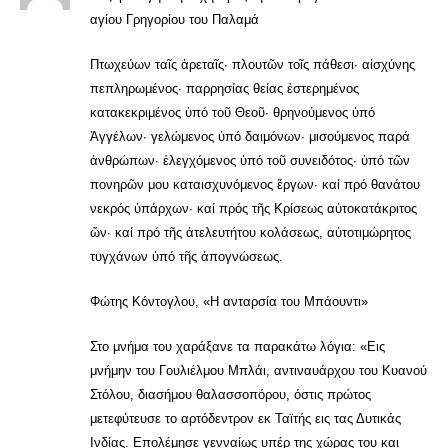
αγίου Γρηγορίου του Παλαμά
Πτωχεύων ταῖς ἀρεταῖς· πλουτῶν τοῖς πάθεσι· αἰσχύνης
πεπληρωμένος· παρρησίας θείας ἐστερημένος
κατακεκριμένος ὑπό τοῦ Θεοῦ· θρηνούμενος ὑπό
Ἀγγέλων· γελώμενος ὑπό δαιμόνων· μισούμενος παρά
ἀνθρώπων· ἐλεγχόμενος ὑπό τοῦ συνειδότος· ὑπό τῶν
πονηρῶν μου καταισχυνόμενος ἔργων· καί πρό θανάτου
νεκρός ὑπάρχων· καί πρός τῆς Κρίσεως αὐτοκατάκριτος
ὤν· καί πρό τῆς ἀτελευτήτου κολάσεως, αὐτοτιμώρητος
τυγχάνων ὑπό τῆς ἀπογνώσεως.
Φώτης Κόντογλου, «Η ανταρσία του Μπάουντι»
Στο μνήμα του χαράξανε τα παρακάτω λόγια: «Εις
μνήμην του Γουλιέλμου Μπλάι, αντιναυάρχου του Κυανού
Στόλου, διασήμου θαλασσοπόρου, όστις πρώτος
μετεφύτευσε το αρτόδεντρον εκ Ταϊτής εις τας Δυτικάς
Ινδίας. Επολέμησε γενναίως υπέρ της χώρας του και