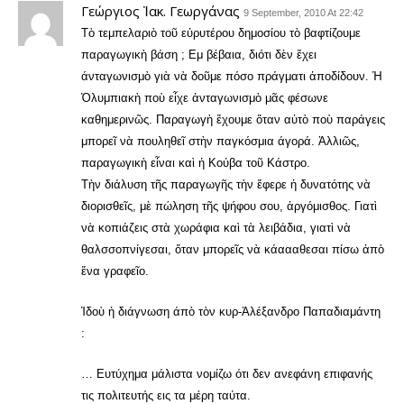
Γεώργιος Ἰακ. Γεωργάνας
9 September, 2010 At 22:42
Τὸ τεμπελαριὸ τοῦ εὐρυτέρου δημοσίου τὸ βαφτίζουμε
παραγωγικὴ βάση ; Εμ βέβαια, διότι δὲν ἔχει
άνταγωνισμὸ γιὰ νὰ δοῦμε πόσο πράγματι ἀποδίδουν. Ἡ
Ὀλυμπιακὴ ποὺ εἶχε ἀνταγωνισμὸ μᾶς φέσωνε
καθημερινῶς. Παραγωγὴ ἔχουμε ὅταν αὐτὸ ποὺ παράγεις
μπορεῖ νὰ πουληθεῖ στὴν παγκόσμια άγορά. Ἀλλιῶς,
παραγωγικὴ εἶναι καὶ ἡ Κούβα τοῦ Κάστρο.
Τὴν διάλυση τῆς παραγωγῆς τὴν ἔφερε ἡ δυνατότης νὰ
διορισθεῖς, μὲ πώληση τῆς ψήφου σου, ἀργόμισθος. Γιατὶ
νὰ κοπιάζεις στὰ χωράφια καὶ τὰ λειβάδια, γιατὶ νὰ
θαλσσοπνίγεσαι, ὅταν μπορεῖς νὰ κάαααθεσαι πίσω ἀπὸ
ἕνα γραφεῖο.
Ἰδοὺ ἡ διάγνωση άπὸ τὸν κυρ-Ἀλέξανδρο Παπαδιαμάντη
:
… Ευτύχημα μάλιστα νομίζω ότι δεν ανεφάνη επιφανής
τις πολιτευτής εις τα μέρη ταύτα.