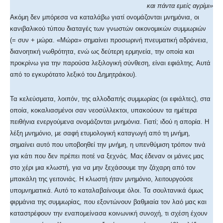
και πάντα εμείς αγρίμι»
Ακόμη δεν μπόρεσα να καταλάβω γιατί ονομάζονται μνημόνια, οι
κανιβαλικού τύπου διαταγές των γνωστών οικονομικών συμμωριών
(= συν + μώρα. «Μώρα» σημαίνει προσωρινή πνευματική αδράνεια,
διανοητική νωθρότητα, ενώ ως δεύτερη ερμηνεία, την οποία και
προκρίνω για την παρούσα λεξιλογική σύνθεση, είναι εφιάλτης. Αυτά
από το εγκυρότατο λεξικό του Δημητράκου).
Τα κελεύσματα, λοιπόν, της αλλοδαπής συμμωρίας (οι εφιάλτες), στα
οποία, κοκαλιασμένοι σαν νεοσύλλεκτοι, υπακούουν τα ημέτερα
πειθήνια ενεργούμενα ονομάζονται μνημόνια. Γιατί; ιδού η απορία. Η
λέξη μνημόνιο, με σαφή ετυμολογική καταγωγή από τη μνήμη,
σημαίνει αυτό που υποβοηθεί την μνήμη, η υπενθύμιση τρόπον τινά
για κάτι που δεν πρέπει ποτέ να ξεχνάς. Μας έδεναν οι μάνες μας
στο χέρι μια κλωστή, για να μην ξεχάσουμε την ζάχαρη από τον
μπακάλη της γειτονιάς. Η κλωστή ήταν μνημόνιο, λειτουργούσε
υπομνηματικά. Αυτό το καταλαβαίνουμε όλοι. Τα σουλτανικά όμως
φιρμάνια της συμμωρίας, που εξοντώνουν βαθμιαία τον λαό μας και
καταστρέφουν την εναπομείνασα κοινωνική συνοχή, τι σχέση έχουν