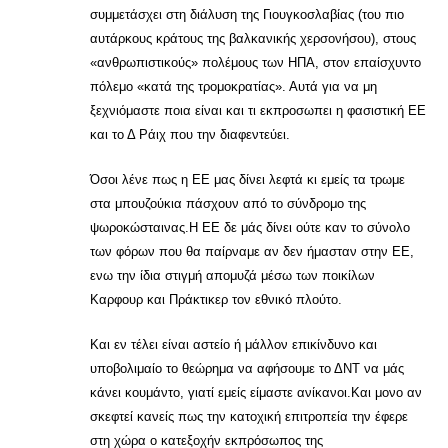
συμμετάσχει στη διάλυση της Γιουγκοσλαβίας (του πιο
αυτάρκους κράτους της βαλκανικής χερσονήσου), στους
«ανθρωπιστικούς» πολέμους των ΗΠΑ, στον επαίσχυντο
πόλεμο «κατά της τρομοκρατίας». Αυτά για να μη
ξεχνιόμαστε ποια είναι και τι εκπροσωπει η φασιστική ΕΕ
και το Δ Ράιχ που την διαφεντεύει.
Όσοι λένε πως η ΕΕ μας δίνει λεφτά κι εμείς τα τρωμε
στα μπουζούκια πάσχουν από το σύνδρομο της
ψωροκώσταινας.Η ΕΕ δε μάς δίνει ούτε καν το σύνολο
των φόρων που θα παίρναμε αν δεν ήμασταν στην ΕΕ,
ενω την ίδια στιγμή απομυζά μέσω των ποικίλων
Καρφουρ και Πράκτικερ τον εθνικό πλούτο.
Και εν τέλει είναι αστείο ή μάλλον επικίνδυνο και
υποβολιμαίο το θεώρημα να αφήσουμε το ΔΝΤ να μάς
κάνει κουμάντο, γιατί εμείς είμαστε ανίκανοι.Και μονο αν
σκεφτεί κανείς πως την κατοχική επιτροπεία την έφερε
στη χώρα ο κατεξοχήν εκπρόσωπος της