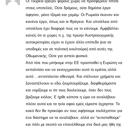
Οι Τούρκοι έβαζαν φόρους χωρίς να προσφέρουν τίποτε
στους υποτελείς. Ούτε δρόμους, ούτε δημόσια έργα
άφησαν, μόνο τζαμιά και χαμάμ. Οι Ρωμαίοι έκαναν και
κανένα έργο, όπως και οι Φράγκοι. Και υποτέλεια από
υποτέλεια έχει διαφορά πώς να το κάνουμε. Αμφιβάλλει
κανείς ότι οι χώρες π.χ. της πρώην Αυστροουγγρικής
αυτοκρατορίας είχαν κι έχουν άλλο επίπεδο (και σε
υποδομές και σε πολιτική κουλτούρα) από αυτές της
Οθωμανικής; Ούτε για αστείο φυσικά.
Από τότε που μπήκαμε στην ΕΕ προσπαθεί η Ευρώπη να
εκπολιτίσει και να εκσυγχρονίσει αυτό το κράτος αλλά
αυτό …αντιστέκεται σθεναρά. Και στέλνουν χρήματα και
ξαναστέλνουν κι εδώ ζουμπουρίζουμε, διαφθειρόμαστε
και νομίζουμε κι ότι τους δουλεύουμε, όταν δεν τους
βρίζουμε κιόλας. Ε ήρθε κάποτε η ώρα να αναλάβουν
πλέον αυτοί και τα ηνία αφού εμείς είμαστε άχρηστοι. Το
κακό δεν θα προκύψει αν τους αφήσουμε τουλάχιστον για
ένα διάστημα να τα αναλάβουν, αλλά αν “αντισταθούμε”
και πάλι με σκοπό να επανέλθουμε στα δικά μας ήθη της