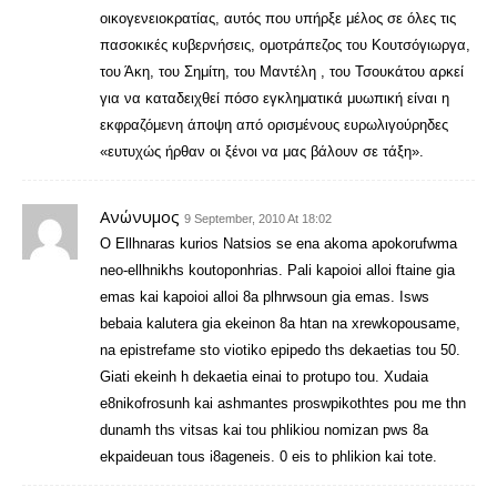
οικογενειοκρατίας, αυτός που υπήρξε μέλος σε όλες τις
πασοκικές κυβερνήσεις, ομοτράπεζος του Κουτσόγιωργα,
του Άκη, του Σημίτη, του Μαντέλη , του Τσουκάτου αρκεί
για να καταδειχθεί πόσο εγκληματικά μυωπική είναι η
εκφραζόμενη άποψη από ορισμένους ευρωλιγούρηδες
«ευτυχώς ήρθαν οι ξένοι να μας βάλουν σε τάξη».
Ανώνυμος
9 September, 2010 At 18:02
O Ellhnaras kurios Natsios se ena akoma apokorufwma
neo-ellhnikhs koutoponhrias. Pali kapoioi alloi ftaine gia
emas kai kapoioi alloi 8a plhrwsoun gia emas. Isws
bebaia kalutera gia ekeinon 8a htan na xrewkopousame,
na epistrefame sto viotiko epipedo ths dekaetias tou 50.
Giati ekeinh h dekaetia einai to protupo tou. Xudaia
e8nikofrosunh kai ashmantes proswpikothtes pou me thn
dunamh ths vitsas kai tou phlikiou nomizan pws 8a
ekpaideuan tous i8ageneis. 0 eis to phlikion kai tote.