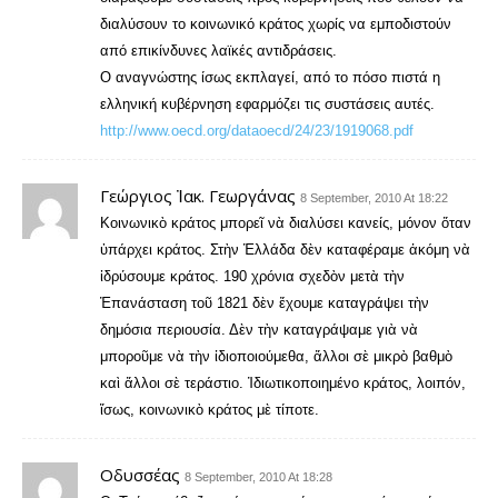
διαλύσουν το κοινωνικό κράτος χωρίς να εμποδιστούν
από επικίνδυνες λαϊκές αντιδράσεις.
Ο αναγνώστης ίσως εκπλαγεί, από το πόσο πιστά η
ελληνική κυβέρνηση εφαρμόζει τις συστάσεις αυτές.
http://www.oecd.org/dataoecd/24/23/1919068.pdf
Γεώργιος Ἰακ. Γεωργάνας
8 September, 2010 At 18:22
Κοινωνικὸ κράτος μπορεῖ νὰ διαλύσει κανείς, μόνον ὅταν
ὑπάρχει κράτος. Στὴν Ἑλλάδα δὲν καταφέραμε ἀκόμη νὰ
ἱδρύσουμε κράτος. 190 χρόνια σχεδὸν μετὰ τὴν
Ἐπανάσταση τοῦ 1821 δὲν ἔχουμε καταγράψει τὴν
δημόσια περιουσία. Δὲν τὴν καταγράψαμε γιὰ νὰ
μποροῦμε νὰ τὴν ἰδιοποιούμεθα, ἄλλοι σὲ μικρὸ βαθμὸ
καὶ ἄλλοι σὲ τεράστιο. Ἰδιωτικοποιημένο κράτος, λοιπόν,
ἴσως, κοινωνικὸ κράτος μὲ τίποτε.
Οδυσσέας
8 September, 2010 At 18:28