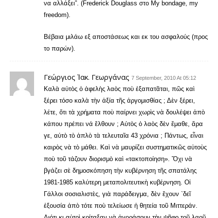
να αλλάξει”. (Frederick Douglass στο My bondage, my
freedom).
Βέβαια μιλάω εξ αποστάσεως και εκ του ασφαλούς (προς
το παρών).
Γεώργιος Ἰακ. Γεωργάνας
7 September, 2010 At 05:12
Καλὰ αὐτὸς ὁ ἀφελὴς λαὸς ποὺ ἐξαπατᾶται, πῶς καὶ
ξέρει τόσο καλὰ τὴν ἀξία τῆς ἀργομισθίας ; Δὲν ξέρει,
λέτε, ὅτι τὰ χρήματα ποὺ παίρνει χωρὶς νὰ δουλέψει ἀπὸ
κάπου πρέπει νά ἔλθουν ; Αὐτὸς ὁ λαὸς δὲν ἔμαθε, ἄρα
γε, αὐτὸ τὸ ἁπλὸ τὰ τελευταῖα 43 χρόνια ; Πάντως, εἶναι
καιρὸς νὰ τὸ μάθει. Καὶ νὰ μαυρίζει συστηματικῶς αὐτοὺς
ποὺ τοῦ τάζουν διορισμὸ καὶ «τακτοποίηση». Ὄχι νὰ
βγάζει σὲ δημοσκόπηση τὴν κυβέρνηση τῆς σπατάλης
1981-1985 καλύτερη μεταπολιτευτικὴ κυβέρνηση. Οἱ
Γάλλοι σοσιαλιστὲς, γιὰ παράδειγμα, δὲν ἔχουν `δεῖ
ἐξουσία ἀπὸ τότε ποὺ τελείωσε ἡ θητεία τοῦ Μιττεράν.
Διότι κι αὐτοὶ κοίταξαν νὰ ἀγοράσουν τὴν ψῆφο τοῦ λαοῦ