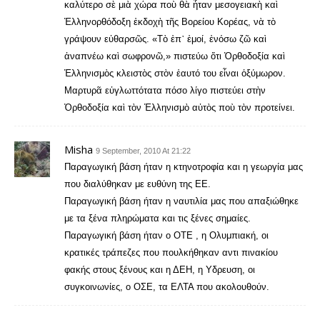
καλύτερο σὲ μιὰ χώρα ποὺ θὰ ἦταν μεσογειακὴ καὶ
Ἑλληνορθόδοξη ἐκδοχὴ τῆς Βορείου Κορέας, νὰ τὸ
γράψουν εὐθαρσῶς. «Τὸ ἐπ᾿ ἐμοί, ἐνόσω ζῶ καὶ
ἀναπνέω καὶ σωφρονῶ,» πιστεύω ὅτι Ὁρθοδοξία καὶ
Ἑλληνισμὸς κλειστὸς στὸν ἑαυτό του εἶναι ὀξύμωρον.
Μαρτυρᾶ εὐγλωττότατα πόσο λίγο πιστεύει στὴν
Ὀρθοδοξία καὶ τὸν Ἑλληνισμὸ αὐτὸς ποὺ τὸν προτείνει.
Misha
9 September, 2010 At 21:22
Παραγωγική βάση ήταν η κτηνοτροφία και η γεωργία μας
που διαλύθηκαν με ευθύνη της ΕΕ.
Παραγωγική βάση ήταν η ναυτιλία μας που απαξιώθηκε
με τα ξένα πληρώματα και τις ξένες σημαίες.
Παραγωγική βάση ήταν ο ΟΤΕ , η Ολυμπιακή, οι
κρατικές τράπεζες που πουλκήθηκαν αντι πινακίου
φακής στους ξένους και η ΔΕΗ, η Υδρευση, οι
συγκοινωνίες, ο ΟΣΕ, τα ΕΛΤΑ που ακολουθούν.