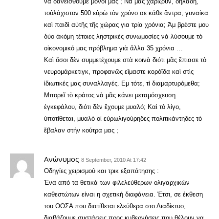
νὰ δανεισθοῦμε μόνοι μας ; Νὰ μᾶς χαρίζουν, δηλαδή,
τοὐλάχιστον 500 εὐρὼ τὸν χρόνο σε κάθε ἄντρα, γυναίκα
καὶ παιδὶ αὐτῆς τῆς χώρας για τρία χρόνια; Ἀμ βρέστε μου
δύο ἀκόμη τέτοιες ληστρικὲς συνωμοσίες νὰ λύσουμε τὸ
οἰκονομικό μας πρόβλημα γιὰ ἄλλα 35 χρόνια …
Καὶ ὅσοι δὲν συμμετέχουμε στὰ κοινὰ διότι μᾶς ἔπιασε τὸ
νευρομάρκετιγκ, προφανῶς εἴμαστε κορόϊδα καὶ στὶς
ἰδιωτικές μας συναλλαγές. Εμ τότε, τὶ διαμαρτυρόμεθα;
Μπορεῖ τὸ κράτος νὰ μᾶς κάνει μεταμόσχευση
ἐγκεφάλου, διότι δὲν ἔχουμε μυαλό; Καὶ τὸ λίγο,
ὑποτίθεται, μυαλὸ οἱ εὐρωλιγούρηδες πολιτικάντηδες τὸ
ἔβαλαν στήν κούτρα μας ;
Ανώνυμος
8 September, 2010 At 17:42
Οδηγίες χειρισμού και τρικ εξαπάτησης :
Ένα από τα θετικά των φιλελεύθερων ολιγαρχικών
καθεστώτων είναι η σχετική διαφάνεια. Έτσι, σε έκθεση
του ΟΟΣΑ που διατίθεται ελεύθερα στο Διαδίκτυο,
διαβάζουμε συστάσεις προς κυβερνήσεις που θέλουν να