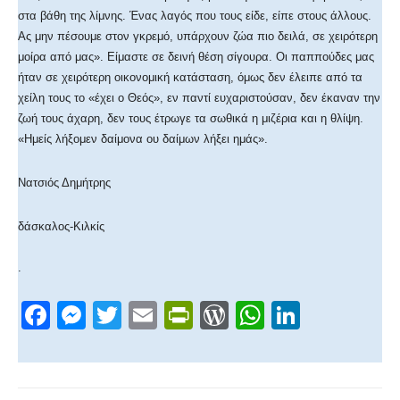
στα βάθη της λίμνης. Ένας λαγός που τους είδε, είπε στους άλλους.
Ας μην πέσουμε στον γκρεμό, υπάρχουν ζώα πιο δειλά, σε χειρότερη
μοίρα από μας». Είμαστε σε δεινή θέση σίγουρα. Οι παππούδες μας
ήταν σε χειρότερη οικονομική κατάσταση, όμως δεν έλειπε από τα
χείλη τους το «έχει ο Θεός», εν παντί ευχαριστούσαν, δεν έκαναν την
ζωή τους άχαρη, δεν τους έτρωγε τα σωθικά η μιζέρια και η θλίψη.
«Ημείς λήξομεν δαίμονα ου δαίμων λήξει ημάς».
Νατσιός Δημήτρης
δάσκαλος-Κιλκίς
.
F
M
T
E
Pr
W
W
Li
a
e
wi
m
in
or
h
n
c
ss
tt
ail
tF
d
at
k