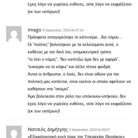
έχεις λόγο να γυρεύεις ευθύνες, ούτε λόγο να εκφράζεσαι
(εκ των υστέρων)!
Imago
8 September, 2010 At 07:14
Πρόσφατα απαγορεύτηκε το κάπνισμα…δια νόμου…
Οι “πολίτες” βολεύτηκαν με τα κελεύσματα αυτά, ο
καθένας με τον δικό του, ατομοκεντρικό τρόπο.
“το λέει ο νόμος”, “δεν καπνίζω άρα δεν με αφορά”,
“ευκαιρία να το κόψω” και άλλα τέτοια φαιδρά.
Αυτοί οι άνθρωποι, ο λαός, δεν είναι αθώοι για την
πολιτική μας κατάντια, είναι εκείνοι οι οποίοι οφείλουν να
καθήσουν στο “σκαμνί”.
Άμα βολεύεσαι στον ρόλο του υπάκουου-υπήκοου, δεν
έχεις λόγο να γυρεύεις ευθύνες, ούτε λόγο να εκφράζεσαι
(εκ των υστέρων)!
Νατσιός Δημήτρης
8 September, 2010 At 09:57
«Εξομολογητική ευχή προς την Υπεραγίαν Θεοτόκον»