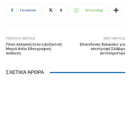
b
n
e
e
A
dI
Facebook
X
WhatsApp
o
g
n
ss
p
n
o
er
dl
p
k
y
PREVIOUS ARTICLE
NEXT ARTICLE
Πόσο ελληνική ήταν η βυζαντινή
Επικίνδυνες δηλώσεις για
Μικρά Ασία; Εθνογραφική
επιστροφή Σλάβων
ανάλυση
αυτονομιστών
ΣΧΕΤΙΚΆ ΆΡΘΡΑ