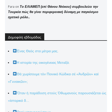
Para
on
Το ΕΛΙΑΜΕΠ (επί Θάνου Ντόκου) συμβουλεύει την
Τουρκία πώς θα γίνει περιφερειακή δύναμη με παγκόσμιο
ηγετικό ρόλο..
Δημοφιλή εβδομάδας
Ένας Θεός στα μέτρα μας.
Η ιστορία της οικογένειας Μεταξά.
Θά χωρίσουμε τόν Ποινικό Κώδικα σέ «Ἀνδρῶν» καί
«Γυναικῶν»;
Ὅταν ἡ παράδοση στούς Ὀθωμανούς παρουσιάζεται ὡς
«ἱστορικό δ...
Περί μεταμορφώσεως