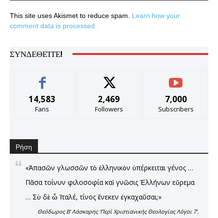
This site uses Akismet to reduce spam.
Learn how your
comment data is processed.
ΣΥΝΔΕΘΕΊΤΕ!
14,583
2,469
7,000
Fans
Followers
Subscribers
Ρήση
«Ἁπασῶν γλωσσῶν τὸ ἑλληνικὸν ὑπέρκειται γένος …
Πᾶσα τοίνυν φιλοσοφία καὶ γνῶσις Ἑλλήνων εὕρεμα
… Σὺ δὲ ὦ Ἰταλέ, τίνος ἕνεκεν ἐγκαχαῦσαι;»
Θεόδωρος Β’ Λάσκαρης ‘Περί Χριστιανικής Θεολογίας Λόγοι 7’.