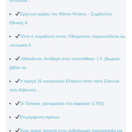
Κύπρου&...
Έργα και ημέρες του Θάνου Ντόκου – Συμβούλου
Εθνικής Α...
Ὅταν ἡ παράδοση στούς Ὀθωμανούς παρουσιάζεται ὡς
«ἱστορικό δ...
«Μακεδονία. Αντίβαρο στην ηττοπάθεια» 1.5. [Δωρεάν
βιβλίο σε...
Η σφαγή 15 οικογενειών Ελλήνων στην νήσο Σάσωνα
από Αλβανούς...
Οι Έλληνες χασομεράνε στα καφενεία! (1793)
Επιμόρφωση αιρετών
Ένας ιερέας απαντά στην ανθελληνική προπαγάνδα και