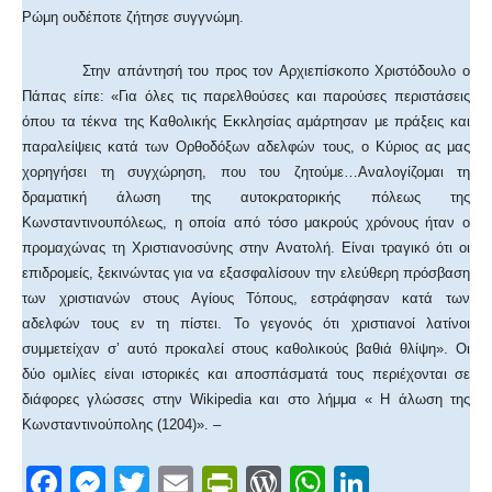
Ρώμη ουδέποτε ζήτησε συγγνώμη.
Στην απάντησή του προς τον Αρχιεπίσκοπο Χριστόδουλο ο
Πάπας είπε: «Για όλες τις παρελθούσες και παρούσες περιστάσεις
όπου τα τέκνα της Καθολικής Εκκλησίας αμάρτησαν με πράξεις και
παραλείψεις κατά των Ορθοδόξων αδελφών τους, ο Κύριος ας μας
χορηγήσει τη συγχώρηση, που του ζητούμε…Αναλογίζομαι τη
δραματική άλωση της αυτοκρατορικής πόλεως της
Κωνσταντινουπόλεως, η οποία από τόσο μακρούς χρόνους ήταν ο
προμαχώνας τη Χριστιανοσύνης στην Ανατολή. Είναι τραγικό ότι οι
επιδρομείς, ξεκινώντας για να εξασφαλίσουν την ελεύθερη πρόσβαση
των χριστιανών στους Αγίους Τόπους, εστράφησαν κατά των
αδελφών τους εν τη πίστει. Το γεγονός ότι χριστιανοί λατίνοι
συμμετείχαν σ’ αυτό προκαλεί στους καθολικούς βαθιά θλίψη». Οι
δύο ομιλίες είναι ιστορικές και αποσπάσματά τους περιέχονται σε
διάφορες γλώσσες στην Wikipedia και στο λήμμα « Η άλωση της
Κωνσταντινούπολης (1204)». –
F
M
T
E
Pr
W
W
Li