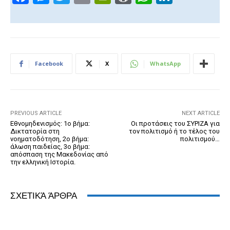
a
e
wi
m
in
or
h
n
c
ss
tt
ail
tF
d
at
k
e
e
er
ri
Pr
s
e
b
n
e
e
A
dI
Facebook
X
WhatsApp
o
g
n
ss
p
n
o
er
dl
p
k
y
PREVIOUS ARTICLE
NEXT ARTICLE
Εθνομηδενισμός: 1ο βήμα:
Οι προτάσεις του ΣΥΡΙΖΑ για
Δικτατορία στη
τον πολιτισμό ή το τέλος του
νοηματοδότηση, 2ο βήμα:
πολιτισμού…
άλωση παιδείας, 3ο βήμα:
απόσπαση της Μακεδονίας από
την ελληνική Ιστορία.
ΣΧΕΤΙΚΆ ΆΡΘΡΑ