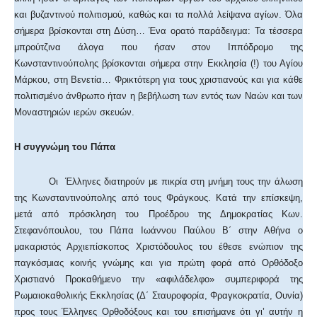
και βυζαντινού πολιτισμού, καθώς και τα πολλά λείψανα αγίων. Όλα
σήμερα βρίσκονται στη Δύση… Ένα ορατό παράδειγμα: Τα τέσσερα
μπρούτζινα άλογα που ήσαν στον Ιππόδρομο της
Κωνσταντινούπολης βρίσκονται σήμερα στην Εκκλησία (!) του Αγίου
Μάρκου, στη Βενετία… Φρικτότερη για τους χριστιανούς και για κάθε
πολιτισμένο άνθρωπο ήταν η βεβήλωση των εντός των Ναών και των
Μοναστηριών ιερών σκευών.
Η συγγνώμη του Πάπα
Οι Έλληνες διατηρούν με πικρία στη μνήμη τους την άλωση
της Κωνσταντινούπολης από τους Φράγκους. Κατά την επίσκεψη,
μετά από πρόσκληση του Προέδρου της Δημοκρατίας Κων.
Στεφανόπουλου, του Πάπα Ιωάννου Παύλου Β΄ στην Αθήνα ο
μακαριστός Αρχιεπίσκοπος Χριστόδουλος του έθεσε ενώπιον της
παγκόσμιας κοινής γνώμης και για πρώτη φορά από Ορθόδοξο
Χριστιανό Προκαθήμενο την «αφιλάδελφο» συμπεριφορά της
Ρωμαιοκαθολικής Εκκλησίας (Δ΄ Σταυροφορία, Φραγκοκρατία, Ουνία)
προς τους Έλληνες Ορθοδόξους και του επισήμανε ότι γι’ αυτήν η