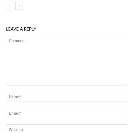
LEAVE A REPLY
Comment:
Na
Ema
Web