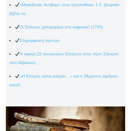
«Μακεδονία. Αντίβαρο στην ηττοπάθεια» 1.5. [Δωρεάν
βιβλίο σε...
Οι Έλληνες χασομεράνε στα καφενεία! (1793)
Επιμόρφωση αιρετών
Η σφαγή 15 οικογενειών Ελλήνων στην νήσο Σάσωνα
από Αλβανούς...
«Η Κύπρος κείται μακράν…» και ο 28χρονος έφεδρος
καταδ...