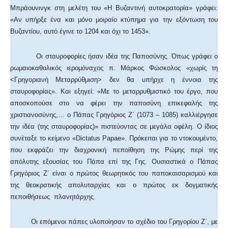
Μπράουνινγκ στη μελέτη του «Η Βυζαντινή αυτοκρατορία» γράφει:
«Αν υπήρξε ένα και μόνο μοιραίο κτύπημα για την εξόντωση του
Βυζαντίου, αυτό έγινε το 1204 και όχι το 1453».
Οι σταυροφορίες ήσαν ιδέα της Παποσύνης. Όπως γράφει ο
ρωμαιοκαθολικός ιερομόναχος π. Μάρκος Φώσκολος «χωρίς τη
<Γρηγοριανή Μεταρρύθμιση> δεν θα υπήρχε η έννοια της
σταυροφορίας». Και εξηγεί: «Με το μεταρρυθμιστικό του έργο, που
αποσκοπούσε στο να φέρει την παποσύνη επικεφαλής της
χριστιανοσύνης,… ο Πάπας Γρηγόριος Ζ΄ (1073 – 1085) καλλιέργησε
την ιδέα (της σταυροφορίας)» πιστεύοντας σε μεγάλα οφέλη. Ο ίδιος
συνέταξε το κείμενο «Dictatus Papae». Πρόκειται για το ντοκουμέντο,
που εκφράζει την διαχρονική πεποίθηση της Ρώμης περί της
απόλυτης εξουσίας του Πάπα επί της Γης. Ουσιαστικά ο Πάπας
Γρηγόριος Ζ΄ είναι ο πρώτος θεωρητικός του παποκαισαρισμού και
της θεοκρατικής απολυταρχίας και ο πρώτος εκ δογματικής
πεποιθήσεως πλανητάρχης.
Οι επόμενοι πάπες υλοποίησαν το σχέδιο του Γρηγορίου Ζ΄, με