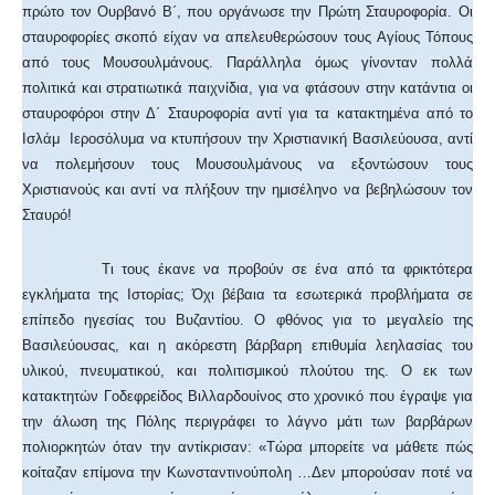
πρώτο τον Ουρβανό Β΄, που οργάνωσε την Πρώτη Σταυροφορία. Οι
σταυροφορίες σκοπό είχαν να απελευθερώσουν τους Αγίους Τόπους
από τους Μουσουλμάνους. Παράλληλα όμως γίνονταν πολλά
πολιτικά και στρατιωτικά παιχνίδια, για να φτάσουν στην κατάντια οι
σταυροφόροι στην Δ΄ Σταυροφορία αντί για τα κατακτημένα από το
Ισλάμ Ιεροσόλυμα να κτυπήσουν την Χριστιανική Βασιλεύουσα, αντί
να πολεμήσουν τους Μουσουλμάνους να εξοντώσουν τους
Χριστιανούς και αντί να πλήξουν την ημισέληνο να βεβηλώσουν τον
Σταυρό!
Τι τους έκανε να προβούν σε ένα από τα φρικτότερα
εγκλήματα της Ιστορίας; Όχι βέβαια τα εσωτερικά προβλήματα σε
επίπεδο ηγεσίας του Βυζαντίου. Ο φθόνος για το μεγαλείο της
Βασιλεύουσας, και η ακόρεστη βάρβαρη επιθυμία λεηλασίας του
υλικού, πνευματικού, και πολιτισμικού πλούτου της. Ο εκ των
κατακτητών Γοδεφρείδος Βιλλαρδουίνος στο χρονικό που έγραψε για
την άλωση της Πόλης περιγράφει το λάγνο μάτι των βαρβάρων
πολιορκητών όταν την αντίκρισαν: «Τώρα μπορείτε να μάθετε πώς
κοίταζαν επίμονα την Κωνσταντινούπολη …Δεν μπορούσαν ποτέ να