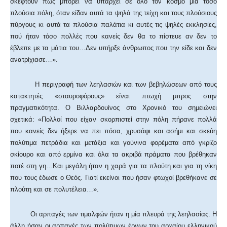
σκεφτούν πως μπορεί να υπάρχει σε όλο τον κόσμο μια τόσο
πλούσια πόλη, όταν είδαν αυτά τα ψηλά της τείχη και τους πλούσιους
πύργους κι αυτά τα πλούσια παλάτια κι αυτές τις ψηλές εκκλησίες,
πού ήταν τόσο πολλές που κανείς δεν θα το πίστευε αν δεν το
έβλεπε με τα μάτια του…Δεν υπήρξε άνθρωπος που την είδε και δεν
ανατρίχιασε…».
Η περιγραφή των λεηλασιών και των βεβηλώσεων από τους
κατακτητές «σταυροφόρους» είναι πτωχή μπρος στην
πραγματικότητα. Ο Βιλλαρδουίνος στο Χρονικό του σημειώνει
σχετικά: «Πολλοί που είχαν σκορπιστεί στην πόλη πήρανε πολλά
που κανείς δεν ήξερε να πει πόσα, χρυσάφι και ασήμι και σκεύη
πολύτιμα πετράδια και μετάξια και γούνινα φορέματα από γκρίζο
σκίουρο και από ερμίνα και όλα τα ακριβά πράματα που βρέθηκαν
ποτέ στη γη…Και μεγάλη ήταν η χαρά για τα πλούτη και για τη νίκη
που τους έδωσε ο Θεός. Γιατί εκείνοι που ήσαν φτωχοί βρεθήκανε σε
πλούτη και σε πολυτέλεια…».
Οι αρπαγές των τιμαλφών ήταν η μία πλευρά της λεηλασίας. Η
άλλη ήσαν οι αρπαγές των πολύτιμων έργων του αρχαίου ελληνικού