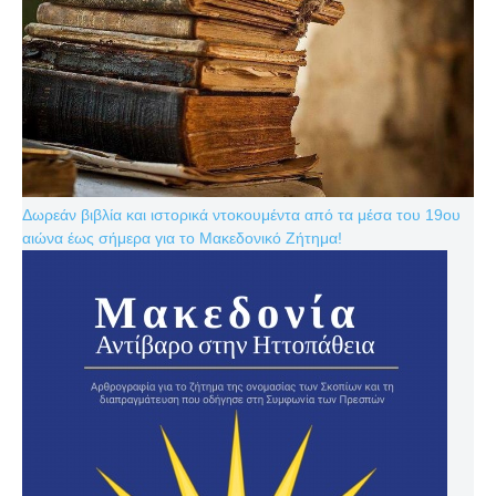
Δωρεάν βιβλία και ιστορικά ντοκουμέντα από τα μέσα του 19ου
αιώνα έως σήμερα για το Μακεδονικό Ζήτημα!