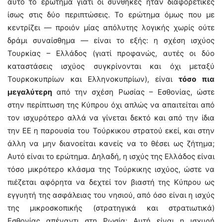
αυτό το ερώτημα γιατί οι συνθήκες ήταν διαφορετικές
ίσως στις δύο περιπτώσεις. Το ερώτημα όμως που με
κεντρίζει — προιόν μίας απόλυτης λογικής χωρίς ούτε
δράμι συναίσθημα — είναι το εξής: η σχέση ισχύος
Τουρκίας – Ελλάδος (γιατί προφανώς, αυτές οι δύο
καταστάσεις ισχύος συγκρίνονται και όχι μεταξύ
Τουρκοκυπρίων και Ελληνοκυπρίων), είναι
τόσο πια
μεγαλύτερη
από την σχέση Ρωσίας – Εσθονίας, ώστε
στην περίπτωση της Κύπρου όχι απλώς να απαιτείται από
τον ισχυρότερο αλλά να γίνεται δεκτό και από την ίδια
την ΕΕ η παρουσία του Τούρκικου στρατού εκεί, και στην
άλλη να μην διανοείται κανείς να το θέσει ως ζήτημα;
Αυτό είναι το ερώτημα. Δηλαδή, η ισχύς της Ελλάδος είναι
τόσο μικρότερο κλάσμα της Τούρκικης ισχύος, ώστε να
πιέζεται αφόρητα να δεχτεί τον βιαστή της Κύπρου ως
εγγυητή της ασφάλειας του νησιού, από όσο είναι η ισχύς
της μικροσκοπικής (στρατηγικά και στρατιωτικά)
Εσθονίας απέναντι στη Ρωσία; Αυτή είναι η ισχυρή