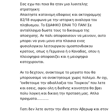
Σας εχω πει ποια θα ηταν μια λυσιτελης
στρατηγικη:
Απαιτηστε κατανομη εδαφους και ακτογραμμης
82/18 συμφωνα με την ιστορικη αναλογια του
πληθυσμου. Το ΕΔΑΦΙΚΟ ΕΙΝΑΙ ΤΟ ΠΑΝ! Σε
ανταλλαγμα δωστε τους το δικαιωμα της
αποσχισης. Αν παλι αποφασισουν να μεινουν, αυτο
μπορει να γινει μονο στα πλαισια ενος
φυσιολογικου λειτουργικου ομοσπονδιακου
κρατους, οπως η Γερμανια ή ο Καναδας, οπου η
πλειοψηφια αποφασιζει και η μειοψηφια
κατοχυρουται.
Αν το δεχτουν, ανακτουμε το μεγιστο που θα
μπορουσαμε να ανακτησουμε χωρις πολεμο. Αν οχι,
“εκθετουμε την αδιαλλαξια του Τουρκου” που λετε
και εσεις, αφου ολη η διεθνης κοινοτητα θα βρει
πολυ λογικη και δικαιη την προταση μας. Απλα
πραγματα…………
Γιατι δεν λετε αυτην την ιδεα στον Αβερωφ και στον