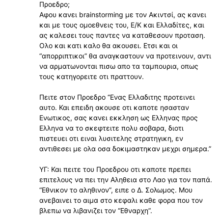
Προεδρο;
Aφου κανει brainstorming με τον Ακιντσί, ας κανει
και με τους ομοεθνεις του, Ε/Κ και Ελλαδίτες, και
ας καλεσει τους παντες να καταθεσουν προταση.
Ολο και κατι καλο θα ακουσει. Ετσι και οι
“απορριπτικοι” θα αναγκαστουν να προτεινουν, αντι
να αρματωνονται πισω απο τα ταμπουρια, οπως
τους κατηγορειτε οτι πραττουν.
Πειτε στον Προεδρο “Ενας Ελλαδιτης προτεινει
αυτο. Και επειδη ακουσε οτι καποτε ησασταν
Ενωτικος, σας κανει εκκληση ως Ελληνας προς
Ελληνα να το σκεφτειτε πολυ σοβαρα, διοτι
πιστευει οτι ειναι λυσιτελης στρατηγικη, εν
αντιθεσει με ολα οσα δοκιμαστηκαν μεχρι σημερα.”
ΥΓ: Και πειτε του Προεδρου οτι καποτε πρεπει
επιτελους να πει την Αληθεια στο Λαο για τον παπά.
“Εθνικον το αληθινον”, ειπε ο Δ. Σολωμος. Μου
ανεβαινει το αιμα στο κεφαλι καθε φορα που τον
βλεπω να λιβανιζει τον “Εθναρχη”.