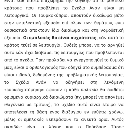
Είναι καθ’ εαυτό επιχείρημα της λογικής ότι το μοντέλο
κράτους που προβλέπει το Σχέδιο Ανάν είναι μη
λειτουργικό. Οι Τουρκοκύπριοι αποκτούν δικαίωμα βέτο
στην εκτελεστική εξουσία επί όλων των θεμάτων, ενώ
ουσιαστικά αποκτούν ίδιο δικαίωμα και στη νομοθετική
εξουσία.
Οι εμπλοκές θα είναι συχνότατες
, εάν αυτό το
κράτος τεθεί σε λειτουργία. Ουδείς μπορεί να το αρνηθεί
αυτό εάν έχει διαβάσει τις λειτουργίες που προβλέπονται
από το σχέδιο. Πριν προλάβει να ενεργοποιηθεί το θυμικό
μας, είναι ο ορθολογισμός που οδηγεί στο συμπέρασμα ότι
είναι πιθανό, δεδομένης της προβληματικής λειτουργίας,
το Σχέδιο Ανάν να οδηγήσει στη λεγόμενη
«ευρωδιχοτόμηση»: εφόσον η κάθε
πολιτεία
θα διαθέτει
ορισμένα κυριαρχικά δικαιώματα (πχ, μπορεί να απονέμει
ιθαγένεια σε τρίτους), το σχέδιο αυτό είναι έτοιμο να
αποτελέσει τη βάση ενός διαζυγίου εν ευθέτω χρόνω,
μόλις οι εμπλοκές ξεπεράσουν τα ανεκτά όρια. Αυτός
ακριβώς είναι ο λόγος που ο Πρόεδρος Τάσος