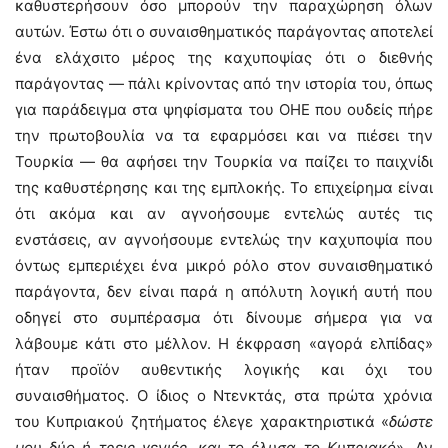
καθυστερήσουν όσο μπορούν την παραχώρηση όλων
αυτών. Έστω ότι ο συναισθηματικός παράγοντας αποτελεί
ένα ελάχσιτο μέρος της καχυποψίας ότι ο διεθνής
παράγοντας — πάλι κρίνοντας από την ιστορία του, όπως
για παράδειγμα στα ψηφίσματα του ΟΗΕ που ουδείς πήρε
την πρωτοβουλία να τα εφαρμόσει και να πιέσει την
Τουρκία — θα αφήσει την Τουρκία να παίζει το παιχνίδι
της καθυστέρησης και της εμπλοκής. Το επιχείρημα είναι
ότι ακόμα και αν αγνοήσουμε εντελώς αυτές τις
ενστάσεις, αν αγνοήσουμε εντελώς την καχυποψία που
όντως εμπεριέχει ένα μικρό ρόλο στον συναισθηματικό
παράγοντα, δεν είναι παρά η απόλυτη λογική αυτή που
οδηγεί στο συμπέρασμα ότι δίνουμε σήμερα για να
λάβουμε κάτι στο μέλλον. Η έκφραση «αγορά ελπίδας»
ήταν προϊόν αυθεντικής λογικής και όχι του
συναισθήματος. Ο ίδιος ο Ντενκτάς, στα πρώτα χρόνια
του Κυπριακού ζητήματος έλεγε χαρακτηριστικά «
δώστε
μου δύο ή τρεις γενιές, και το έλυσα το Κυπριακό
». Αν