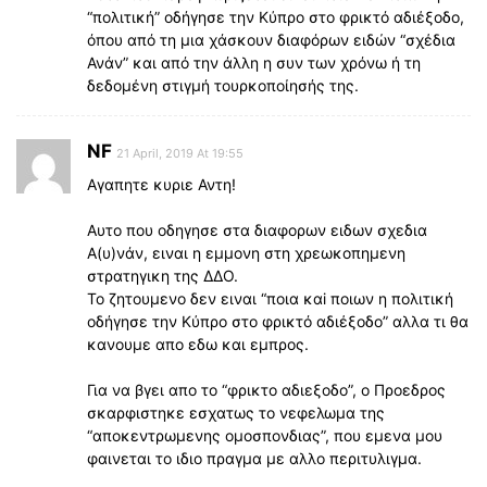
“πολιτική” οδήγησε την Κύπρο στο φρικτό αδιέξοδο,
όπου από τη μια χάσκουν διαφόρων ειδών “σχέδια
Ανάν” και από την άλλη η συν των χρόνω ή τη
δεδομένη στιγμή τουρκοποίησής της.
NF
21 April, 2019 At 19:55
Αγαπητε κυριε Αντη!
Αυτο που οδηγησε στα διαφορων ειδων σχεδια
Α(υ)νάν, ειναι η εμμονη στη χρεωκοπημενη
στρατηγικη της ΔΔΟ.
Το ζητουμενο δεν ειναι “ποια καi ποιων η πολιτική
οδήγησε την Κύπρο στο φρικτό αδιέξοδο” αλλα τι θα
κανουμε απο εδω και εμπρος.
Για να βγει απο το “φρικτο αδιεξοδο”, ο Προεδρος
σκαρφιστηκε εσχατως το νεφελωμα της
“αποκεντρωμενης ομοσπονδιας”, που εμενα μου
φαινεται το ιδιο πραγμα με αλλο περιτυλιγμα.