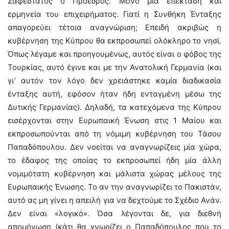
Σαφέστατος ο Πρόεδρος. Μόνο μία επέκταση και
ερμηνεία του επιχειρήματος. Γιατί η Συνθήκη Ένταξης
απαγορεύει τέτοια αναγνώριση; Επειδή ακριβώς η
κυβέρνηση της Κύπρου θα εκπροσωπεί ολόκληρο το νησί.
Όπως λέγαμε και προηγουμένως, αυτός είναι ο φόβος της
Τουρκίας, αυτό έγινε και με την Ανατολική Γερμανία (και
γι’ αυτόν τον λόγο δεν χρειάστηκε καμία διαδικασία
ένταξης αυτή, εφόσον ήταν ήδη ενταγμένη μέσω της
Δυτικής Γερμανίας). Δηλαδή, τα κατεχόμενα της Κύπρου
εισέρχονται στην Ευρωπαική Ένωση στις 1 Μαίου και
εκπροσωπούνται από τη νόμιμη κυβέρνηση του Τάσου
Παπαδόπουλου. Δεν νοείται να αναγνωρίζεις μία χώρα,
το έδαφος της οποίας το εκπροσωπεί ήδη μία άλλη
νομιμότατη κυβέρνηση και μάλιστα χώρας μέλους της
Ευρωπαικής Ένωσης. Το αν την αναγνωρίζει το Πακιστάν,
αυτό ας μη γίνει η απειλή για να δεχτούμε το Σχέδιο Ανάν.
Δεν είναι «λογικό». Όσα λέγονται δε, για διεθνή
απομόνωση (κάτι θα γνωρίζει ο Παπαδόπουλος που το