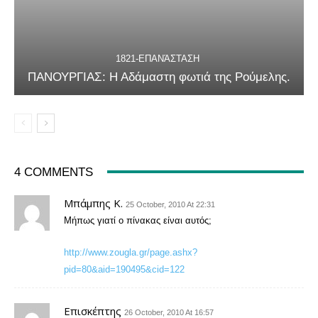
1821-ΕΠΑΝΆΣΤΑΣΗ
ΠΑΝΟΥΡΓΙΑΣ: Η Αδάμαστη φωτιά της Ρούμελης.
4 COMMENTS
Μπάμπης Κ.
25 October, 2010 At 22:31
Μήπως γιατί ο πίνακας είναι αυτός;
http://www.zougla.gr/page.ashx?
pid=80&aid=190495&cid=122
Επισκέπτης
26 October, 2010 At 16:57