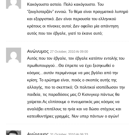
Κακόγουστο αστείο. Πολύ κακόγουστο. Του
“ζουγλοταρζάν” εννοώ. Το θέμα είναι πραγματικά λυπηρό
και εξοργιστικό. Δεν είναι περιουσία του ελληνικού
κράτους οι πίνακες αυτοί; Δεν οφείλει μία απάντηση
αυτός που τον έβγαλε, γιατί το έκανε αυτό;
Ανώνυμος
27 October, 2010 At 09:00
Αυτός που τον έβγαλε, τον έβγαλε κατόπιν εντολής του
πρωθυπουργού…Θα έπρεπε να έχει ξεσηκωθεί ο
κόσμος…αυτόν περιμένουμε να μας βγάλει από την
κρίση; Το ερώτημα είναι, ποιός ο σκοπός αυτής της
αλλαγής, πιο το σκεπτικό; Οι πολιτικοί ισοπέδωσαν την
παιδεία, τις παραδόσεις μας.Ο Κισινγκερ πάντως θα
χαίρεται.Ας ελπίσουμε ο πνευματικός μας κόσμος να
αναλάβει επιτέλους τα ηνία και να δώσει στόχους και
κατευθυντήριες γραμμές. Νυν υπερ πάντων ο αγών!
Ανώνυμος
31 October, 2010 At 06:33