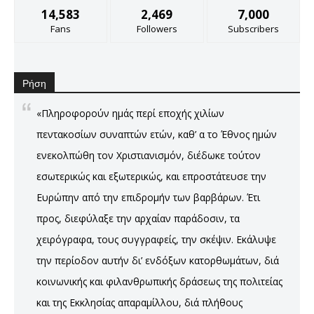
14,583
2,469
7,000
Fans
Followers
Subscribers
Ρήση
«Πληροφορούν ημάς περί εποχής χιλίων
πεντακοσίων συναπτών ετών, καθ’ α το Έθνος ημών
ενεκολπώθη τον Χριστιανισμόν, διέδωκε τούτον
εσωτερικώς και εξωτερικώς, και επροστάτευσε την
Ευρώπην από την επιδρομήν των βαρβάρων. Έτι
προς, διεφύλαξε την αρχαίαν παράδοσιν, τα
χειρόγραφα, τους συγγραφείς, την σκέψιν. Εκάλυψε
την περίοδον αυτήν δι’ ενδόξων κατορθωμάτων, διά
κοινωνικής και φιλανθρωπικής δράσεως της πολιτείας
και της Εκκλησίας απαραμίλλου, διά πλήθους