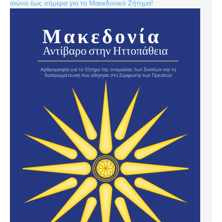
αιώνα έως σήμερα για το Μακεδονικό Ζήτημα!