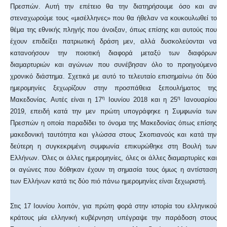
Πρεσπών. Αυτή την επέτειο θα την διατηρήσουμε όσο και αν
στεναχωρούμε τους «μισέλληνες» που θα ήθελαν να κουκουλωθεί το
θέμα της εθνικής πληγής που άνοιξαν, όπως επίσης και αυτούς που
έχουν επιδείξει πατριωτική δράση μεν, αλλά δυσκολεύονται να
κατανοήσουν την ποιοτική διαφορά μεταξύ των διαφόρων
διαμαρτυριών και αγώνων που συνέβησαν όλο το προηγούμενο
χρονικό διάστημα. Σχετικά με αυτό το τελευταίο επισημαίνω ότι δύο
ημερομηνίες ξεχωρίζουν στην προσπάθεια ξεπουλήματος της
η
η
Μακεδονίας. Αυτές είναι η 17
Ιουνίου 2018 και η 25
Ιανουαρίου
2019, επειδή κατά την μεν πρώτη υπογράφηκε η Συμφωνία των
Πρεσπών η οποία παραδίδει το όνομα της Μακεδονίας όπως επίσης
μακεδονική ταυτότητα και γλώσσα στους Σκοπιανούς και κατά την
δεύτερη η συγκεκριμένη συμφωνία επικυρώθηκε στη Βουλή των
Ελλήνων. Όλες οι άλλες ημερομηνίες, όλες οι άλλες διαμαρτυρίες και
οι αγώνες που δόθηκαν έχουν τη σημασία τους όμως η αντίσταση
των Ελλήνων κατά τις δύο πιό πάνω ημερομηνίες είναι ξεχωριστή.
Στις 17 Ιουνίου λοιπόν, για πρώτη φορά στην ιστορία του ελληνικού
κράτους μία ελληνική κυβέρνηση υπέγραψε την παράδοση στους