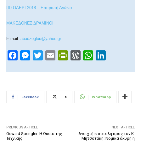
ΠΙΣΟΔΕΡΙ 2018 – Επιτροπή Αγώνα
ΜΑΚΕΔΟΝΕΣ ΔΡΑΜΙΝΟΙ
E-mail:
abadzoglou@yahoo.gr
F
M
T
E
Pr
W
W
Li
a
e
wi
m
in
or
h
n
c
ss
tt
ail
tF
d
at
k
e
e
er
ri
Pr
s
e
b
n
e
e
A
dI
Facebook
X
WhatsApp
o
g
n
ss
p
n
o
er
dl
p
k
y
PREVIOUS ARTICLE
NEXT ARTICLE
Oswald Spengler: Η Ουσία της
Ανοιχτή επιστολή προς τον Κ.
Τεχνικής
Μητσοτάκη: Νομικά άκυρη η