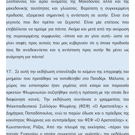
Σκοπιανούς του ιερού ονόματος της Μακεδονίας αλλά και της
μακεδονικής ταυτότητας και γλώσσας. Βαρύτατη η συγκεκριμένη
προδοσία, εξαιρετικά σημαντική η αντίσταση σε αυτήν. Είναι ένα
γεγονός που δεν πρέπει να ξεχαστεί. Είναι μία επέτειος που
επιβάλλεται να τιμούμε για πάντα. Ακόμα και μετά από την ακύρωση
της συγκεκριμένης συμφωνίας –όποτε και αν γίνει αυτή– ώστε να
γίνει σαφές προς αυτούς που μας κυβερνούν ότι η όποια προδοσία
τους θα αναδεικνύεται και η αντίσταση προς αυτήν θα μένει ως
ανάμνηση για πάντα!
Υ.Γ.: Σε αυτή την εκδήλωση επανέλαβα το κείμενο της επιγραφής του
μνημείου που προτάθηκε να τοποθετηθεί στο Πισοδέρι. Μάλιστα, ο
χώρος του εστιατορίου ήταν γεμάτος από κόσμο και παρουσία
αρκετών Φλωρινιωτών συζητήθηκε αυτή η πρόταση με την οποία δεν
διαφώνησε κανείς. Την εκδήλωση συντόνισε ο γραμματέας του
Φιλεκπαιδευτικού Συλλόγου Φλωρίνης (ΦΣΦ) «Ο Αριστοτέλης» κ.
Δημήτριος Παπαδόπουλος, ενώ το παρών έδωσε και ο πρόεδρος της
κοινότητας Φλώρινας και αντιπρόεδρος του ΦΣΦ «Ο Αριστοτέλης» κ.
Κωνσταντίνος Ρόζας. Από την πλευρά της εκκλησίας –πέραν του
πατρός Ειρηναίου ο οποίος συμμετείχε ως ομιλητής– την εκδήλωση