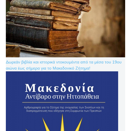
Δωρεάν βιβλία και ιστορικά ντοκουμέντα από τα μέσα του 19ου
αιώνα έως σήμερα για το Μακεδονικό Ζήτημα!