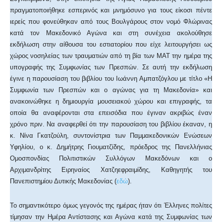
πραγματοποιήθηκε εσπερινός και μνημόσυνο για τους είκοσι πέντε
ιερείς που φονεύθηκαν από τους Βουλγάρους στον νομό Φλώρινας
κατά τον Μακεδονικό Αγώνα και στη συνέχεια ακολούθησε
εκδήλωση στην αίθουσα του εστιατορίου που είχε λειτουργήσει ως
χώρος νοσηλείας των τραυματιών από τη βία των ΜΑΤ την ημέρα της
υπογραφής της Συμφωνίας των Πρεσπών. Σε αυτή την εκδήλωση
έγινε η παρουσίαση του βιβλίου του Ιωάννη Αμπατζόγλου με τίτλο «Η
Συμφωνία των Πρεσπών και ο αγώνας για τη Μακεδονία» και
ανακοινώθηκε η δημιουργία μουσειακού χώρου και επιγραφής, τα
οποία θα αναφέρονται στα επεισόδια που έγιναν ακριβώς έναν
χρόνο πριν. Να αναφερθεί ότι την παρουσίαση του βιβλίου έκαναν, η
κ. Νίνα Γκατζούλη, συντονίστρια των Παμμακεδονικών Ενώσεων
Υφηλίου, ο κ. Δημήτρης Γιουματζίδης, πρόεδρος της Πανελλήνιας
Ομοσπονδίας Πολιτιστικών Συλλόγων Μακεδόνων και ο
Αρχιμανδρίτης Ειρηναίος Χατζηεφραιμίδης, Καθηγητής του
Πανεπιστημίου Δυτικής Μακεδονίας (
εδώ
).
Το σημαντικότερο όμως γεγονός της ημέρας ήταν ότι Έλληνες πολίτες
τίμησαν την Ημέρα Αντίστασης και Αγώνα κατά της Συμφωνίας των