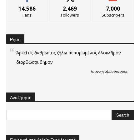
14,586
2,469
7,000
Fans
Followers
Subscribers
Ρήση
Ἀρκεῖ εἰς ἀνθρωπος ζήλω πεπυρωμένος ὁλοκλῆρον
διορθῶσαι δῆμον
Ιωάννης Χρυσόστομος
Αναζήτηση