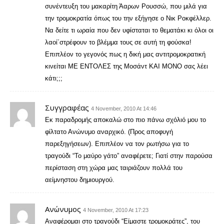
συνέντευξη του μακαρίτη Άαρων Ρουσσώ, που μιλά για
την τρομοκρατία όπως του την εξήγησε ο Νικ Ροκφέλλερ.
Να δείτε τι ωραία που δεν υφίσταται το θεματάκι κι όλοι οι
λαοί΄στρέφουν το βλέμμα τους σε αυτή τη φούσκα!
Επιπλέον το γεγονός πως η δική μας αντιτρομοκρατική
κινείται ΜΕ ΕΝΤΟΛΕΣ της Μοσάντ ΚΑΙ ΜΟΝΟ σας λέει
κάτι;;;
Συγγραφέας
4 November, 2010 At 14:46
Εκ παραδρομής αποκαλώ στο πιο πάνω σχόλιό μου το
φίλτατο Ανώνυμο αναρχικό. (Προς αποφυγή
παρεξηγήσεων). Επιπλέον να τον ρωτήσω για το
τραγούδι “Το μαύρο γάτο” αναφέρετε; Γιατί στην παρούσα
περίσταση στη χώρα μας ταιριάζουν πολλά του
αείμνηστου δημιουργού.
Ανώνυμος
4 November, 2010 At 17:23
Αναφέρομαι στο τραγούδι “Είμαστε τρομοκράτες”, του