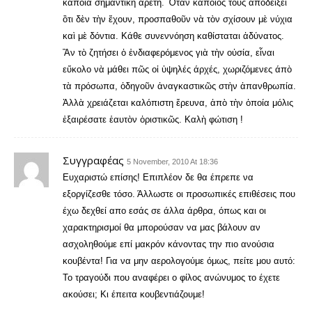
κάποια σημαντικὴ ἀρετή. Ὅταν κάποιος τοὺς ἀποδείξει
ὂτι δὲν τὴν ἔχουν, προσπαθοῦν νὰ τὸν σχίσουν μὲ νύχια
καὶ μὲ δόντια. Κάθε συνεννόηση καθίσταται ἀδύνατος.
Ἂν τὸ ζητήσει ὁ ἐνδιαφερόμενος γιὰ τὴν οὐσία, εἶναι
εὔκολο νὰ μάθει πῶς οἱ ὑψηλές άρχές, χωριζόμενες άπὸ
τὰ πρόσωπα, ὁδηγοῦν ἀναγκαστικῶς στὴν ἀπανθρωπία.
Ἀλλὰ χρειάζεται καλόπιστη ἔρευνα, ἀπὸ τὴν ὁποία μόλις
ἐξαιρέσατε ἑαυτὸν ὁριστικῶς. Καλὴ φώτιση !
Συγγραφέας
5 November, 2010 At 18:36
Ευχαριστώ επίσης! Επιπλέον δε θα έπρεπε να
εξοργίζεσθε τόσο. Άλλωστε οι προσωπικές επιθέσεις που
έχω δεχθεί απο εσάς σε άλλα άρθρα, όπως και οι
χαρακτηρισμοί θα μπορούσαν να μας βάλουν αν
ασχοληθούμε επί μακρόν κάνοντας την πιο ανούσια
κουβέντα! Για να μην αερολογούμε όμως, πείτε μου αυτό:
Το τραγούδι που αναφέρει ο φίλος ανώνυμος το έχετε
ακούσει; Κι έπειτα κουβεντιάζουμε!