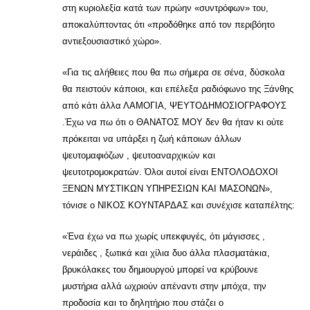
στη κυριολεξία κατά των πρώην «συντρόφων» του,
αποκαλύπτοντας ότι «προδόθηκε από τον περιβόητο
αντιεξουσιαστικό χώρο».
«Για τις αλήθειες που θα πω σήμερα σε σένα, δύσκολα
θα πειστούν κάποιοι, και επέλεξα ραδιόφωνο της Ξάνθης
από κάτι άλλα ΛΑΜΟΓΙΑ, ΨΕΥΤΟΔΗΜΟΣΙΟΓΡΑΦΟΥΣ
.Έχω να πω ότι ο ΘΑΝΑΤΟΣ ΜΟΥ δεν θα ήταν κι ούτε
πρόκειται να υπάρξει η ζωή κάποιων άλλων
ψευτομαφιόζων , ψευτοαναρχικών και
ψευτοτρομοκρατών. Όλοι αυτοί είναι ΕΝΤΟΛΟΔΟΧΟΙ
ΞΕΝΩΝ ΜΥΣΤΙΚΩΝ ΥΠΗΡΕΣΙΩΝ ΚΑΙ ΜΑΣΟΝΩΝ»,
τόνισε ο ΝΙΚΟΣ ΚΟΥΝΤΑΡΔΑΣ και συνέχισε καταπέλτης:
«Ένα έχω να πω χωρίς υπεκφυγές, ότι μάγισσες ,
νεράιδες , ξωτικά και χίλια δυο άλλα πλασματάκια,
βρυκόλακες του δημιουργού μπορεί να κρύβουνε
μυστήρια αλλά ωχριούν απέναντι στην μπόχα, την
προδοσία και το δηλητήριο που στάζει ο