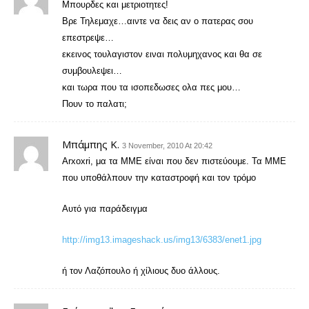
Μπουρδες και μετριοτητες!
Βρε Τηλεμαχε…αιντε να δεις αν ο πατερας σου
επεστρεψε…
εκεινος τουλαγιστον ειναι πολυμηχανος και θα σε
συμβουλεψει…
και τωρα που τα ισοπεδωσες ολα πες μου…
Πουν το παλατι;
Μπάμπης Κ.
3 November, 2010 At 20:42
Arxoxri, μα τα ΜΜΕ είναι που δεν πιστεύουμε. Τα ΜΜΕ
που υποθάλπουν την καταστροφή και τον τρόμο
Αυτό για παράδειγμα
http://img13.imageshack.us/img13/6383/enet1.jpg
ή τον Λαζόπουλο ή χίλιους δυο άλλους.