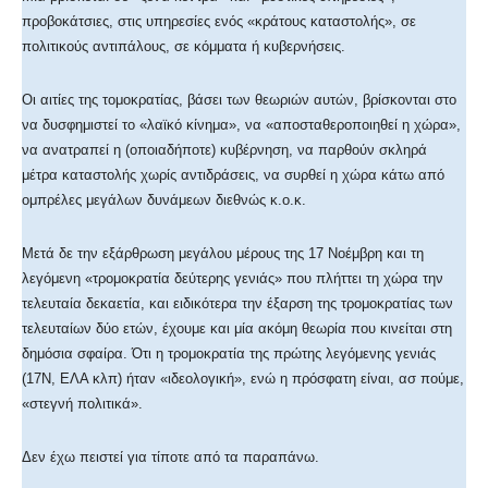
προβοκάτσιες, στις υπηρεσίες ενός «κράτους καταστολής», σε
πολιτικούς αντιπάλους, σε κόμματα ή κυβερνήσεις.
Οι αιτίες της τομοκρατίας, βάσει των θεωριών αυτών, βρίσκονται στο
να δυσφημιστεί το «λαϊκό κίνημα», να «αποσταθεροποιηθεί η χώρα»,
να ανατραπεί η (οποιαδήποτε) κυβέρνηση, να παρθούν σκληρά
μέτρα καταστολής χωρίς αντιδράσεις, να συρθεί η χώρα κάτω από
ομπρέλες μεγάλων δυνάμεων διεθνώς κ.ο.κ.
Μετά δε την εξάρθρωση μεγάλου μέρους της 17 Νοέμβρη και τη
λεγόμενη «τρομοκρατία δεύτερης γενιάς» που πλήττει τη χώρα την
τελευταία δεκαετία, και ειδικότερα την έξαρση της τρομοκρατίας των
τελευταίων δύο ετών, έχουμε και μία ακόμη θεωρία που κινείται στη
δημόσια σφαίρα. Ότι η τρομοκρατία της πρώτης λεγόμενης γενιάς
(17Ν, ΕΛΑ κλπ) ήταν «ιδεολογική», ενώ η πρόσφατη είναι, ασ πούμε,
«στεγνή πολιτικά».
Δεν έχω πειστεί για τίποτε από τα παραπάνω.