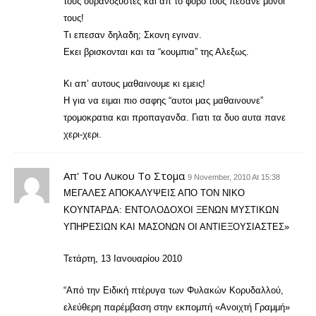
τους ουρανοξυστες και απ το φοβο τους πεσανε μονοι
τους!
Τι επεσαν δηλαδη; Σκονη εγιναν.
Εκει βρισκονται και τα “κουμπια” της Αλεξως.
Κι απ’ αυτους μαθαινουμε κι εμεις!
Η για να ειμαι πιο σαφης “αυτοι μας μαθαινουνε”
τρομοκρατια και προπαγανδα. Γιατι τα δυο αυτα πανε
χερι-χερι.
Απ' Του Λυκου Το Στομα
9 November, 2010 At 15:38
ΜΕΓΑΛΕΣ ΑΠΟΚΑΛΥΨΕΙΣ ΑΠΟ ΤΟΝ ΝΙΚΟ
ΚΟΥΝΤΑΡΔΑ: ΕΝΤΟΛΟΔΟΧΟΙ ΞΕΝΩΝ ΜΥΣΤΙΚΩΝ
ΥΠΗΡΕΣΙΩΝ ΚΑΙ ΜΑΣΟΝΩΝ ΟΙ ΑΝΤΙΕΞΟΥΣΙΑΣΤΕΣ»
Τετάρτη, 13 Ιανουαρίου 2010
“Από την Ειδική πτέρυγα των Φυλακών Κορυδαλλού,
ελεύθερη παρέμβαση στην εκπομπή «Ανοιχτή Γραμμή»