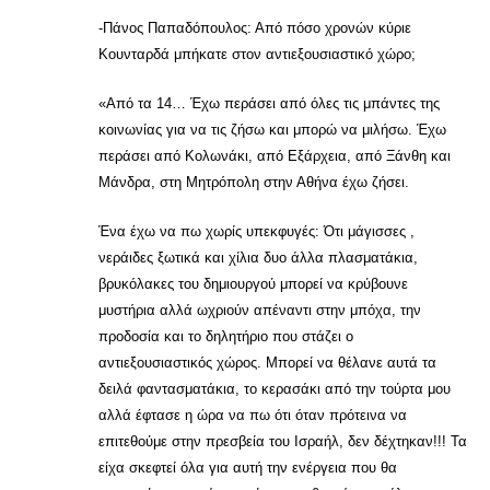
-Πάνος Παπαδόπουλος: Από πόσο χρονών κύριε
Κουνταρδά μπήκατε στον αντιεξουσιαστικό χώρο;
«Από τα 14… Έχω περάσει από όλες τις μπάντες της
κοινωνίας για να τις ζήσω και μπορώ να μιλήσω. Έχω
περάσει από Κολωνάκι, από Εξάρχεια, από Ξάνθη και
Μάνδρα, στη Μητρόπολη στην Αθήνα έχω ζήσει.
Ένα έχω να πω χωρίς υπεκφυγές: Ότι μάγισσες ,
νεράιδες ξωτικά και χίλια δυο άλλα πλασματάκια,
βρυκόλακες του δημιουργού μπορεί να κρύβουνε
μυστήρια αλλά ωχριούν απέναντι στην μπόχα, την
προδοσία και το δηλητήριο που στάζει ο
αντιεξουσιαστικός χώρος. Μπορεί να θέλανε αυτά τα
δειλά φαντασματάκια, το κερασάκι από την τούρτα μου
αλλά έφτασε η ώρα να πω ότι όταν πρότεινα να
επιτεθούμε στην πρεσβεία του Ισραήλ, δεν δέχτηκαν!!! Τα
είχα σκεφτεί όλα για αυτή την ενέργεια που θα