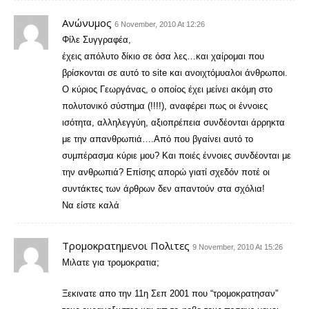
Aνώνυμος
6 November, 2010 At 12:26
Φίλε Συγγραφέα,
έχεις απόλυτο δίκιο σε όσα λες…και χαίρομαι που
βρίσκονται σε αυτό το site και ανοιχτόμυαλοι άνθρωποι.
Ο κύριος Γεωργάνας, ο οποίος έχει μείνει ακόμη στο
πολυτονικό σύστημα (!!!!), αναφέρει πως οι έννοιες
ισότητα, αλληλεγγύη, αξιοπρέπεια συνδέονται άρρηκτα
με την απανθρωπιά….Από που βγαίνει αυτό το
συμπέρασμα κύριε μου? Και ποιές έννοιες συνδέονται με
την ανθρωπιά? Επίσης απορώ γιατί σχεδόν ποτέ οι
συντάκτες των άρθρων δεν απαντούν στα σχόλια!
Να είστε καλά
Τρομοκρατημενοι Πολιτες
9 November, 2010 At 15:26
Μιλατε για τρομοκρατια;
Ξεκινατε απο την 11η Σεπ 2001 που “τρομοκρατησαν”