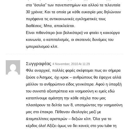
στα “άσυλα” των πανεπιστημίων και αλλού τα τελευταία
30 χρόνια; Και τα οποία με κάθε ευκαιρία μας δηλώνουν
περήφανα τις αντικοινωνικές εγκληματικές τους
διαθέσεις; Μπα, αποκλείεται.
Είναι πιθανότερο (και βολικότερο) να φταίει η κακούργα
κοινωνία, ο καπιταλισμός, οι σκοτεινές δυνάμεις του
ιμπεριαλισμού κλπ.
Συγγραφέας
4 November, 2010 At 11:29
Φίλε αναρχικέ, πολλές φορές σκέφτομαι πως αν σήμερα
ζούσε ο Άσημος, όχι κροκ – ανθρώπους θα έψαχνε αλλά
μάλλον το ανθρρώπινο είδος γενικότερα. Αφού η ύπαρξή
του συνιστά αξιοπρέπεια και νοημοσύνη κι εμείς εδώ
καταπίνουμε αμάσητη την κάθε σάχλα που μας
πλασάρουν τα δελτία των 8, υποτιμώντας την νοημοσύνη
μας στο έπακρο. Πέθαναν ιδεολογίες μαζί με
&ταμπελίτσες αριστερών – δεξιών κλπ. Όλα για το
κέρδος όλα! Αξίζει όμως να δει κανείς στο you tube τη