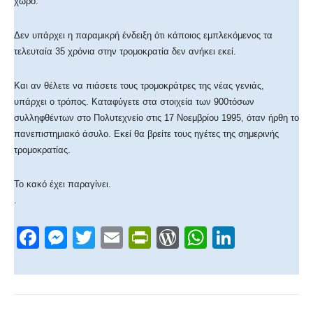
χώρο.
Δεν υπάρχει η παραμικρή ένδειξη ότι κάποιος εμπλεκόμενος τα
τελευταία 35 χρόνια στην τρομοκρατία δεν ανήκει εκεί.
Και αν θέλετε να πιάσετε τους τρομοκράτρες της νέας γενιάς,
υπάρχει ο τρόπος. Καταφύγετε στα στοιχεία των 900τόσων
συλληφθέντων στο Πολυτεχνείο στις 17 Νοεμβρίου 1995, όταν ήρθη το
πανεπιστημιακό άσυλο. Εκεί θα βρείτε τους ηγέτες της σημερινής
τρομοκρατίας.
Το κακό έχει παραγίνει.
.
F
M
T
E
Pr
W
W
Li
a
e
wi
m
in
or
h
n
c
ss
tt
ail
tF
d
at
k
e
e
er
ri
Pr
s
e