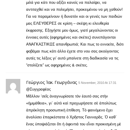
μιλά για κάτι που αξίζει κανείς να παλαίψει, να
αντιταχθεί και να πολεμήσει, προκειμένου να μη χαθούν!
Για να παραμείνουν ή δυνατόν και οι γενιές των παιδιών
μας ΕΛΕΥΘΕΡΕΣ σε κρίση – σκέψη κι ελευθερία
έκφρασης. Εξηγήστε μου όμως, γιατί μεγαλώνοντας οι
έννοιες αυτές (αφηρημένες και σκέτες) συνεπάγονται
ΑΝΑΓΚΑΣΤΙΚΩΣ απανθρωπιά; Και πως το εννοείτε, διότι
φοβάμαι πως κάτι άλλο έχετε στο νου σας ακούγοντας
αυτές τις λέξεις γι’ αυτό μπαίνετε στη διαδικασία να τις
“στολίζετε” ως αφηρημένες & σκέτες.
Γεώργιος Ἰακ. Γεωργάνας
5 November, 2010 At 17:31
@Συγγραφέας
Μᾶλλον ‘σεῖς ἀναγνωρίσατε τὸν ἑαυτό σας στὴν
«ἡμιμάθεια», γι` αὐτὸ καὶ προχωρήσατε σὲ ἀπολύτως
ἀπρόκλητη προσωπικὴ ἐπίθεση. Τὸ φαινόμενο ἔχει
ἀναλύσει ἐπαρκέστατα ὁ Χρῆστος Γιανναρᾶς. Ὁ καθ`
ἕνας ὑποψιάζεται ὅτι ἡ ἀφεντιά του εἶναι προικισμένη μὲ