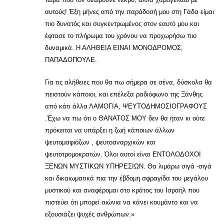
αυτούς! Έξη μήνες από την παράδοσή μου στη Γάδα είμαι
πιο δυνατός και συγκεντρωμένος στον εαυτό μου και
έφτασε το πλήρωμα του χρόνου να προχωρήσω πιο
δυναμικά. Η ΑΛΗΘΕΙΑ ΕΙΝΑΙ ΜΟΝΟΔΡΟΜΟΣ,
ΠΑΠΑΔΟΠΟΥΛΕ.
Για τις αλήθειες που θα πω σήμερα σε σένα, δύσκολα θα
πειστούν κάποιοι, και επέλεξα ραδιόφωνο της Ξάνθης
από κάτι άλλα ΛΑΜΟΓΙΑ, ΨΕΥΤΟΔΗΜΟΣΙΟΓΡΑΦΟΥΣ
.Έχω να πω ότι ο ΘΑΝΑΤΟΣ ΜΟΥ δεν θα ήταν κι ούτε
πρόκειται να υπάρξει η ζωή κάποιων άλλων
ψευτομαφιόζων , ψευτοαναρχικών και
ψευτοτρομοκρατών. Όλοι αυτοί είναι ΕΝΤΟΛΟΔΟΧΟΙ
ΞΕΝΩΝ ΜΥΣΤΙΚΩΝ ΥΠΗΡΕΣΙΩΝ. Θα λιμάρω σιγά -σιγά
και δικαιωματικά πια την έβδομη σφραγίδα του μεγάλου
μυστικού και αναφέρομαι στο κράτος του Ισραήλ που
πιστεύει ότι μπορεί αιώνια να κάνει κουμάντο και να
εξουσιάζει ψυχές ανθρώπων.»