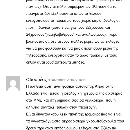
πάντων). Όταν οι πόλοι συμφερόντων βλέπουν ότι τα
πράγματα δεν εξελίσσονται όπως τα θέλουν
ενεργοποιούν τα πλοκάμια τους χωρίς καμία ιδεολογία,
πίστη, ιδανικά (αυτά είναι για τους 22χρονους και
24χρονους “χαμηλόβαθμους” και αναλώσιμους). Τώρα
βλέποντας ότι δεν μένουν πολλές μέρες ως τις εκλογες
για να μας φοβίσουν και να μας απελπίσουν μέσω της
τηλεόρασης, ενεργοποίησαν το άλλο πλοκαμι με τους
δήθεν αντιεξουσιαστές-μπέμπηδες.
Οδυσσέας
4 November, 2010 At 10:10
Η αλήθεια αυτή είναι φυσικά αυτονόητη. Απλά στην
Ελλάδα είναι τέτοια η ιδεολογική ηγεμονία της αριστεράς
στα ΜΜΕ και στη δημόσια σφαίρα γενικότερα, που η
αλήθεια φαντάζει τουλάχιστον “περίεργη”.
Είναι δυνατόν -σου λέει- πηγή της τρομοκρατίας να είναι
τα γνωστά-άγνωστα ακροαριστερά γκρουπούσκουλα που
δρουν πρακτικά εκτός νομίμου ελέγχου στα Εξάρχεια,