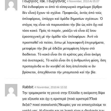
Γεώργιος Ἰακ. Γεωργάνας
4 November, 2010 At 05:07
Πιό ἐνδιαφέρον κι ἀπὸ τὸ εἰσαγωγικὸ σημείωμα (ἄρθρο
δὲν εἶναι) ἔχουν τὰ σχόλια. Προφανῶς, ἐκτὸς ἀπὸ τοὺς
ὁπλοφόρους, ὑπάρχει καὶ ὁμάδα δημοσίων σχέσεων. Ὁ
στόχος της εἶναι νὰ παρουσιάσει τὴν βία ὡς κάτι ὄχι καὶ
τόσο κακό. Πρὸς τὸ παρόν, μοιάζει νὰ εἶναι ἐξ ἴσου
ἐρασιτεχνικὴ μὲ τὴν ὁμάδα τῶν ὁπλοφόρων. Ἀντὶ νὰ
προσπαθεῖ νὰ πείσει, ἔστω μὲ λογικοφανῆ ἐπιχειρήματα,
μεταφέρει τὴν βία μὲ ἀδεξία μεταμφίεση λόγου στὸ
διαδίκτυο. Τὸ κακὸ εἶναι ὅτι τὸ κράτος μας εἶναι ἀκὸμη
πιὸ ἀνεπαρκές. Τὸ καλὸ εἶναι ὅτι ἡ ἀνθρωπίνη φύση, ὅση
προπαγάνδα κι ἂν κινηθεῖ σὲ ὅση ἀπελπισία κι ἂν
βρίσκεται, ἀπεχθάνεται τὴν μπαμπεσιὰ καὶ τὴν βία.
Rabbit
4 November, 2010 At 10:02
Την τρομοκρατία τη γεννά στην Ελλάδα η ακόρεστη δίψα
για εξουσία και όχι η αριστερά (ποιά αριστερά?Ποιά
δεξιά? ποιοί σοσιαλιστές?θεωρίες για να απασχολούμε το
μυαλό μας. Η εξουσία και τα λεφτά είναι η ιδεολογία των