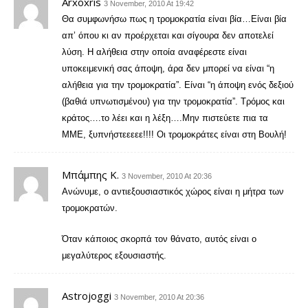
Arxoxris
3 November, 2010 At 19:42
Θα συμφωνήσω πως η τρομοκρατία είναι βία…Είναι βία
απ’ όπου κι αν προέρχεται και σίγουρα δεν αποτελεί
λύση. Η αλήθεια στην οποία αναφέρεστε είναι
υποκειμενική σας άποψη, άρα δεν μπορεί να είναι “η
αλήθεια για την τρομοκρατία”. Είναι “η άποψη ενός δεξιού
(βαθιά υπνωτισμένου) για την τρομοκρατία”. Τρόμος και
κράτος….το λέει και η λέξη….Μην πιστεύετε πια τα
ΜΜΕ, ξυπνήστεεεεε!!!! Οι τρομοκράτες είναι στη Βουλή!
Μπάμπης Κ.
3 November, 2010 At 20:36
Ανώνυμε, ο αντιεξουσιαστικός χώρος είναι η μήτρα των
τρομοκρατών.
Όταν κάποιος σκορπά τον θάνατο, αυτός είναι ο
μεγαλύτερος εξουσιαστής.
Astrojoggi
3 November, 2010 At 20:36