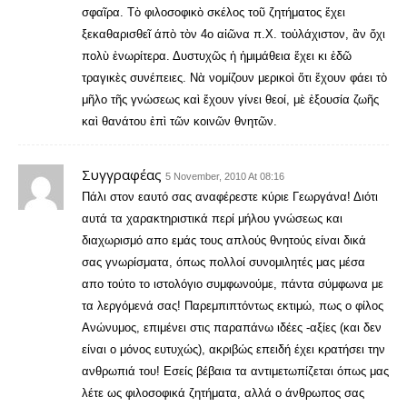
σφαῖρα. Τὸ φιλοσοφικὸ σκέλος τοῦ ζητήματος ἔχει
ξεκαθαρισθεῖ άπὸ τὸν 4ο αἰῶνα π.Χ. τοὐλάχιστον, ἂν ὄχι
πολὺ ἐνωρίτερα. Δυστυχῶς ἡ ἡμιμάθεια ἔχει κι ἐδῶ
τραγικὲς συνέπειες. Νὰ νομίζουν μερικοὶ ὅτι ἔχουν φάει τὸ
μῆλο τῆς γνώσεως καὶ ἔχουν γίνει θεοί, μὲ ἐξουσία ζωῆς
καὶ θανάτου ἐπὶ τῶν κοινῶν θνητῶν.
Συγγραφέας
5 November, 2010 At 08:16
Πάλι στον εαυτό σας αναφέρεστε κύριε Γεωργάνα! Διότι
αυτά τα χαρακτηριστικά περί μήλου γνώσεως και
διαχωρισμό απο εμάς τους απλούς θνητούς είναι δικά
σας γνωρίσματα, όπως πολλοί συνομιλητές μας μέσα
απο τούτο το ιστολόγιο συμφωνούμε, πάντα σύμφωνα με
τα λεργόμενά σας! Παρεμπιπτόντως εκτιμώ, πως ο φίλος
Ανώνυμος, επιμένει στις παραπάνω ιδέες -αξίες (και δεν
είναι ο μόνος ευτυχώς), ακριβώς επειδή έχει κρατήσει την
ανθρωπιά του! Εσείς βέβαια τα αντιμετωπίζεται όπως μας
λέτε ως φιλοσοφικά ζητήματα, αλλά ο άνθρωπος σας