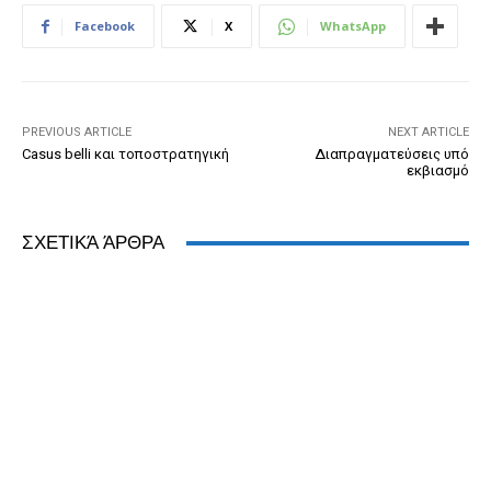
b
n
e
e
A
dI
Facebook
X
WhatsApp
o
g
n
ss
p
n
o
er
dl
p
k
y
PREVIOUS ARTICLE
NEXT ARTICLE
Casus belli και τοποστρατηγική
Διαπραγματεύσεις υπό
εκβιασμό
ΣΧΕΤΙΚΆ ΆΡΘΡΑ