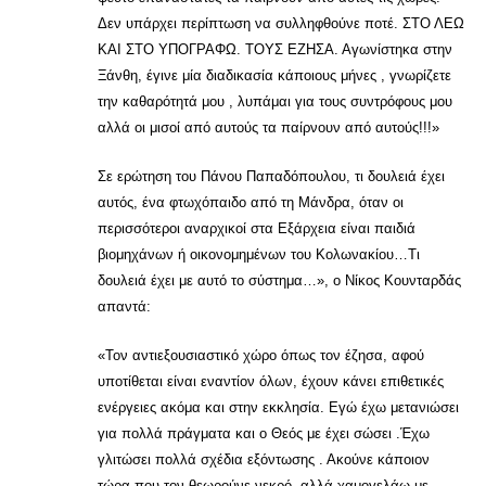
Δεν υπάρχει περίπτωση να συλληφθούνε ποτέ. ΣΤΟ ΛΕΩ
ΚΑΙ ΣΤΟ ΥΠΟΓΡΑΦΩ. ΤΟΥΣ ΕΖΗΣΑ. Αγωνίστηκα στην
Ξάνθη, έγινε μία διαδικασία κάποιους μήνες , γνωρίζετε
την καθαρότητά μου , λυπάμαι για τους συντρόφους μου
αλλά οι μισοί από αυτούς τα παίρνουν από αυτούς!!!»
Σε ερώτηση του Πάνου Παπαδόπουλου, τι δουλειά έχει
αυτός, ένα φτωχόπαιδο από τη Μάνδρα, όταν οι
περισσότεροι αναρχικοί στα Εξάρχεια είναι παιδιά
βιομηχάνων ή οικονομημένων του Κολωνακίου…Τι
δουλειά έχει με αυτό το σύστημα…», ο Νίκος Κουνταρδάς
απαντά:
«Τον αντιεξουσιαστικό χώρο όπως τον έζησα, αφού
υποτίθεται είναι εναντίον όλων, έχουν κάνει επιθετικές
ενέργειες ακόμα και στην εκκλησία. Εγώ έχω μετανιώσει
για πολλά πράγματα και ο Θεός με έχει σώσει .Έχω
γλιτώσει πολλά σχέδια εξόντωσης . Ακούνε κάποιον
τώρα που τον θεωρούνε νεκρό, αλλά χαμογελάω με