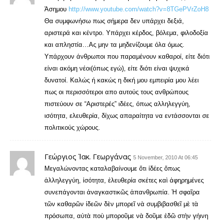
Άσημου
http://www.youtube.com/watch?v=8TGePVrZoH8
Θα συμφωνήσω πως σήμερα δεν υπάρχει δεξιά,
αριστερά και κέντρο. Υπάρχει κέρδος, βόλεμα, φιλοδοξία
και απληστία…Ας μην τα μηδενίζουμε όλα όμως.
Υπάρχουν άνθρωποι που παραμένουν καθαροί, είτε διότι
είναι ακόμη νέοι(όπως εγώ), είτε διότι είναι ψυχικά
δυνατοί. Καλώς ή κακώς η δική μου εμπειρία μου λέει
πως οι περισσότεροι απο αυτούς τους ανθρώπους
πιστεύουν σε “Αριστερές” ιδέες, όπως αλληλεγγύη,
ισότητα, ελευθερία, δίχως απαραίτητα να εντάσσονται σε
πολιτικούς χώρους.
Γεώργιος Ἰακ. Γεωργάνας
5 November, 2010 At 06:45
Μεγαλώνοντας καταλαβαίνουμε ὅτι ἰδέες ὅπως
ἀλληλεγγύη, ἰσότητα, ἐλευθερία σκέτες καὶ ἀφηρημένες
συνεπάγονται ἀναγκαστικῶς ἀπανθρωπία. Ἡ σφαῖρα
τῶν καθαρῶν ἰδεῶν δὲν μπορεῖ νὰ συμβιβασθεῖ μὲ τὰ
πρόσωπα, αὐτὰ ποὺ μποροῦμε νὰ δοῦμε ἐδῶ στὴν γήινη