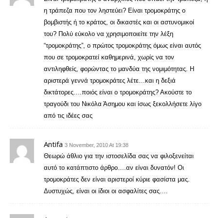
η τράπεζα που τον ληστεύει? Είναι τρομοκράτης ο
βομβιστής ή το κράτος, οι δικαστές και οι αστυνομικοί
του? Πολύ εύκολο να χρησιμοποιείτε την λέξη
“τρομοκράτης”, ο πρώτος τρομοκράτης όμως είναι αυτός
που σε τρομοκρατεί καθημερινά, χωρίς να τον
αντιληφθείς, φορώντας το μανδύα της νομιμότητας. Η
αριστερά γεννά τρομοκράτες λέτε…και η δεξιά
δικτάτορες….ποιός είναι ο τρομοκράτης? Ακούστε το
τραγούδι του Νικόλα Άσημου και ίσως ξεκολλήσετε λίγο
από τις ιδέες σας
Antifa
3 November, 2010 At 19:38
Θεωρώ άθλιο για την ιστοσελίδα σας να φιλοξενείται
αυτό το κατάπτιστο άρθρο….αν είναι δυνατόν! Οι
τρομοκράτες δεν είναι αριστεροί κύριε φασίστα μας.
Δυστυχώς, είναι οι ίδιοι οι ασφαλίτες σας….