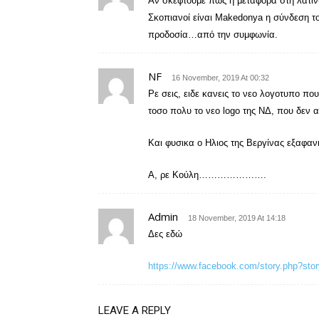
Αν σκεφτούμε πως η μεταφορά στη λατιν
Σκοπιανοί είναι Makedonya η σύνδεση τ
προδοσία…από την συμφωνία.
NF
16 November, 2019 At 00:32
Ρε σεις, ειδε κανεις το νεο λογοτυπο π
τοσο πολυ το νεο logo της ΝΔ, που δεν α
Και φυσικα ο Ηλιος της Βεργίνας εξαφαν
Α, ρε Κούλη………………….
Admin
18 November, 2019 At 14:18
Δες εδώ
https://www.facebook.com/story.php?s
LEAVE A REPLY