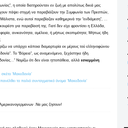
νίας”, η οποία διατηρούνταν εν ζωή με απολύτως δικιά μας
ν έχουν πάψει στιγμή να παραβιάζουν την Συμφωνία των Πρεσπών,
 Μάλιστα, ενώ αυτοί παραβίαζαν καθημερινά την “ενδιάμεση”, …
ουρέστι για παραβίασή της. Γιατί δεν είχε φροντίσει η Ελλάδα,
διαφορία, ανικανότητα, αμέλεια, ή μήπως σκοπιμότητα; Μήπως ήδη
;
ρίζω να υπάρχει κάποια διαμαρτυρία εκ μέρους τού ελληνοφώνου
δονία”. Το “Βόρεια”, ως αναμενόμενο, ξεχάστηκε ήδη.
ονίας…” Νομίζω ότι δεν είναι ηττοπάθεια, αλλά
εσκεμμένη
 σκέτο ‘Μακεδονία’
επανέλθει το παλιό συνταγματικό όνομα ‘Μακεδονία’
 Αμερικανογερμανων .Να μας ζησουν!