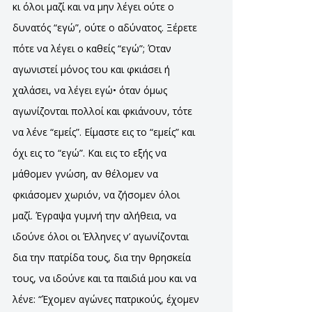
κι όλοι μαζί και να μην λέγει ούτε ο
δυνατός “εγώ”, ούτε ο αδύνατος. Ξέρετε
πότε να λέγει ο καθείς “εγώ”; Όταν
αγωνιστεί μόνος του και φκιάσει ή
χαλάσει, να λέγει εγώ• όταν όμως
αγωνίζονται πολλοί και φκιάνουν, τότε
να λένε “εμείς”. Είμαστε εις το “εμείς” και
όχι εις το “εγώ”. Και εις το εξής να
μάθομεν γνώση, αν θέλομεν να
φκιάσομεν χωριόν, να ζήσομεν όλοι
μαζί. Έγραψα γυμνή την αλήθεια, να
ιδούνε όλοι οι Έλληνες ν’ αγωνίζονται
δια την πατρίδα τους, δια την θρησκεία
τους, να ιδούνε και τα παιδιά μου και να
λένε: “Έχομεν αγώνες πατρικούς, έχομεν