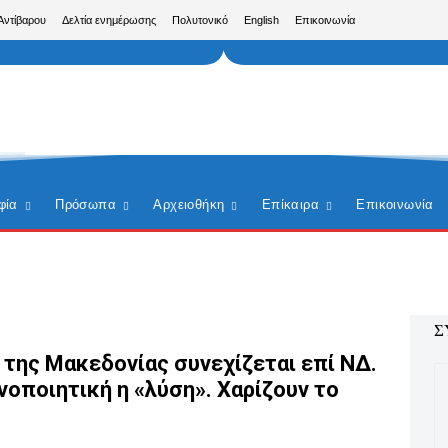
Αντίβαρου
Δελτία ενημέρωσης
Πολυτονικό
English
Επικοινωνία
φία
Πρόσωπα
Αρχειοθήκη
Επίκαιρα
Επικοινωνία
Σ
 της Μακεδονίας συνεχίζεται επί ΝΔ.
ανοποιητική η «λύση». Χαρίζουν το