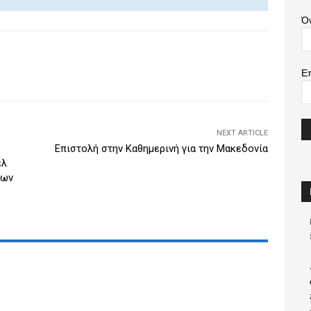
k
Ό
e
dI
WhatsApp
Email
Print
Viber
Ε
n
NEXT ARTICLE
Επιστολή στην Καθημερινή για την Μακεδονία
έλ
ίων