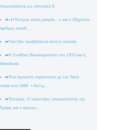
παρουσιάζεται ὡς «ἱστορικό δ...
➡️«Η Κύπρος κείται μακράν…» και ο 28χρονος
έφεδρος καταδ...
➡️Γιατί δέν προβάλλεται αὐτή ἡ νεολαία;
➡️Η Συνθήκη Βουκουρεστίου του 1913 και η
Μακεδονία.
➡️Ένα άγνωστο περιστατικό με τον Τάσο
Ισαάκ στα 1990. + Αντί μ...
➡️Έκτορας: Ο τελευταίος υπερασπιστής της
Τροίας και ο αιώνιος...