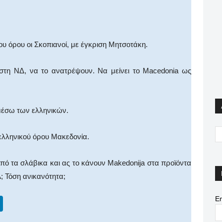
υ όρου οι Σκοπιανοί, με έγκριση Μητσοτάκη.
τη ΝΔ, να το ανατρέψουν. Να μείνει το Macedonia ως
 μέσω των ελληνικών.
 ελληνικού όρου Μακεδονία.
από τα σλάβικα και ας το κάνουν Makedonija στα προϊόντα
; Τόση ανικανότητα;
Em
Li
n