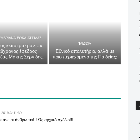
ΕΜΒΡΙΑΝΆ-ΕΟΚΑ-ΑΤΤΊΛΑΣ
ΠΑΙΔΕΊΑ
ος κείται μακράν…»
 28χρονος έφεδρος
Εθνικό απολυτήριο, αλλά με
έας Μάκης Σεργίδης.
ποιο περιεχόμενο της Παιδείας;
 2019 At 11:30
 πάνε οι άνθρωποι!!! Ως αρχικό σχέδιο!!!