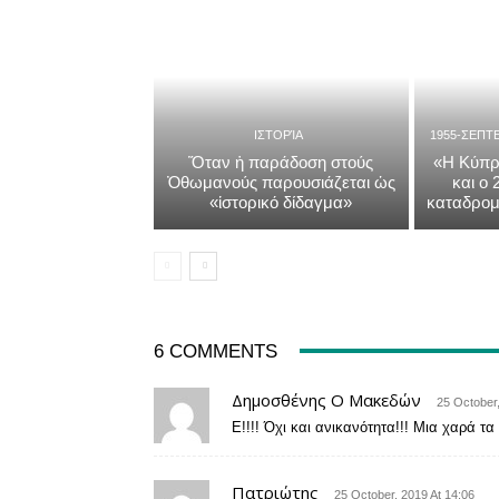
ΙΣΤΟΡΊΑ
1955-ΣΕΠΤ
Ὅταν ἡ παράδοση στούς
«Η Κύπρ
Ὀθωμανούς παρουσιάζεται ὡς
και ο
«ἱστορικό δίδαγμα»
καταδρομ
6 COMMENTS
Δημοσθένης Ο Μακεδών
25 October,
Ε!!!! Όχι και ανικανότητα!!! Μια χαρά τα
Πατριώτης
25 October, 2019 At 14:06