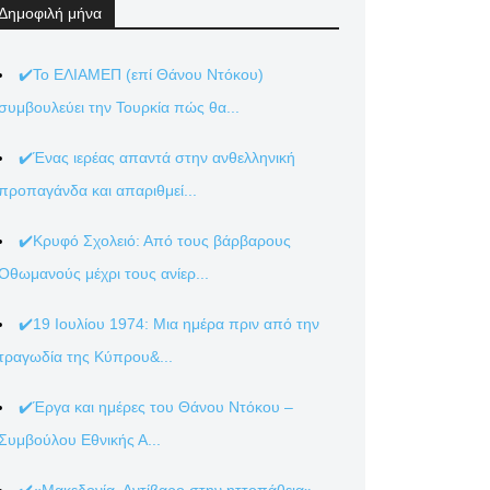
Δημοφιλή μήνα
✔️Το ΕΛΙΑΜΕΠ (επί Θάνου Ντόκου)
συμβουλεύει την Τουρκία πώς θα...
✔️Ένας ιερέας απαντά στην ανθελληνική
προπαγάνδα και απαριθμεί...
✔️Κρυφό Σχολειό: Από τους βάρβαρους
Οθωμανούς μέχρι τους ανίερ...
✔️19 Ιουλίου 1974: Μια ημέρα πριν από την
τραγωδία της Κύπρου&...
✔️Έργα και ημέρες του Θάνου Ντόκου –
Συμβούλου Εθνικής Α...