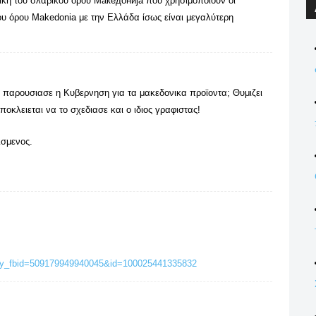
ική του σλαβικού όρου Македонија που χρησιμοποιούν οι
ου όρου Makedonia με την Ελλάδα ίσως είναι μεγαλύτερη
ου παρουσιασε η Κυβερνηση για τα μακεδονικα προϊοντα; Θυμιζει
ποκλειεται να το σχεδιασε και ο ιδιος γραφιστας!
ισμενος.
tory_fbid=509179949940045&id=100025441335832