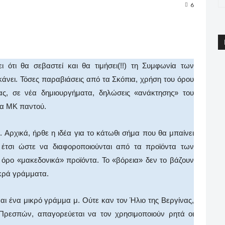
6
pp
Email
Print
Viber
 ότι θα σεβαστεί και θα τιμήσει(!!) τη Συμφωνία των
άνει. Τόσες παραβιάσεις από τα Σκόπια, χρήση του όρου
ας, σε νέα δημιουργήματα, δηλώσεις «ανάκτησης» του
τα ΜΚ παντού.
Αρχικά, ήρθε η ιδέα για το κάτωθι σήμα που θα μπαίνει
 έτσι ώστε να διαφοροποιούνται από τα προϊόντα των
 όρο «μακεδονικά» προϊόντα. Το «βόρεια» δεν το βάζουν
ικρά γράμματα.
αι ένα μικρό γράμμα μ. Ούτε καν τον Ήλιο της Βεργίνας,
ρεσπών, απαγορεύεται να τον χρησιμοποιούν ρητά οι