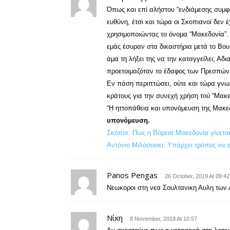
Όπως και επί αλήστου “ενδιάμεσης συμφω
ευθύνη, έτσι και τώρα οι Σκοπιανοί δε
χρησιμοποιώντας το όνομα “Μακεδονία”.
εμάς έσυραν στα δικαστήρια μετά το Βουκ
άμα τη λήξει της να την καταγγείλει; Α
προετοιμαζόταν το έδαφος των Πρεσπών
Εν πάση περιπτώσει, ούτε και τώρα γνω
κράτους για την συνεχή χρήση τού “Μακε
“Η ηττοπάθεια και υπονόμευση της Μακεδ
υπονόμευση.
Σκόπια: Πως η Βόρεια Μακεδονία γίνεται
Αντόνιο Μιλόσοσκι: Υπάρχει τρόπος να 
Panos Pengas
26 October, 2019 At 09:42
Νεωκοροι στη νεα Σουλτανικη Αυλη των
Νίκη
8 November, 2019 At 10:57