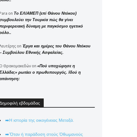
Para
on
Το ΕΛΙΑΜΕΠ (επί Θάνου Ντόκου)
συμβουλεύει την Τουρκία πώς θα γίνει
περιφερειακή δύναμη με παγκόσμιο ηγετικό
ρόλο..
Λευτέρης
on
Έργα και ημέρες του Θάνου Ντόκου
– Συμβούλου Εθνικής Ασφαλείας.
Ο Θρακομακεδών
on
«Πού υποχώρησε η
Ελλάδα;» ρωτάει ο πρωθυπουργός. Ιδού η
απάντηση:
Δημοφιλή εβδομάδας
➡️Η ιστορία της οικογένειας Μεταξά.
➡️Ὅταν ἡ παράδοση στούς Ὀθωμανούς