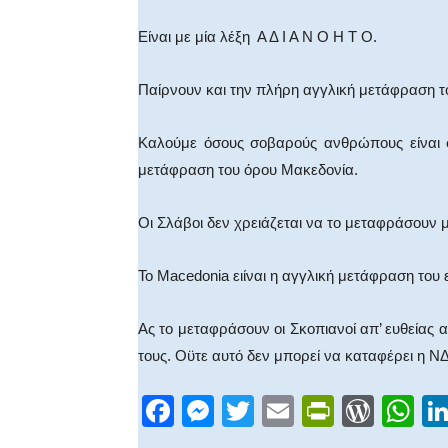
Είναι με μία λέξη Α Δ Ι Α Ν Ο Η Τ Ο.
Παίρνουν και την πλήρη αγγλική μετάφραση το
Καλούμε όσους σοβαρούς ανθρώπους είναι σ
μετάφραση του όρου Μακεδονία.
Οι Σλάβοι δεν χρειάζεται να το μεταφράσουν
Το Macedonia ειίναι η αγγλική μετάφραση του
Ας το μεταφράσουν οι Σκοπιανοί απ’ ευθείας 
τους. Οϋτε αυτό δεν μπορεί να καταφέρει η ΝΔ
F
M
T
E
Pr
W
W
a
e
wi
m
in
or
h