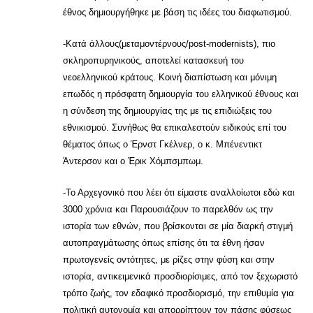
έθνος δημιουργήθηκε με βάση τις ιδέες του διαφωτισμού.
-Kατά άλλους(μεταμοντέρνους/post-modernists), πιο
σκληροπυρηνικούς, αποτελεί κατασκευή του
νεοελληνικού κράτους. Κοινή διαπίστωση και μόνιμη
επωδός η πρόσφατη δημιουργία του ελληνικού έθνους και
η σύνδεση της δημιουργίας της με τις επιδιώξεις του
εθνικισμού. Συνήθως θα επικαλεστούν ειδικούς επί του
θέματος όπως ο Έρνστ Γκέλνερ, ο κ. Μπένεντικτ
Άντερσον και ο Έρικ Χόμπσμπωμ.
-Το Αρχεγονικό που λέει ότι είμαστε αναλλοίωτοι εδώ και
3000 χρόνια και Παρουσιάζουν το παρελθόν ως την
ιστορία των εθνών, που βρίσκονται σε μία διαρκή στιγμή
αυτοπραγμάτωσης όπως επίσης ότι τα έθνη ήσαν
πρωτογενείς οντότητες, με ρίζες στην φύση και στην
ιστορία, αντικειμενικά προσδιορίσιμες, από τον ξεχωριστό
τρόπο ζωής, τον εδαφικό προσδιορισμό, την επιθυμία για
πολιτική αυτονομία και απορρίπτουν τον πάσης φύσεως