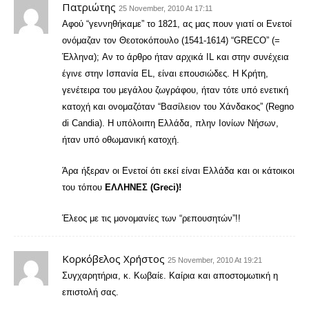
Πατριώτης
25 November, 2010 At 17:11
Αφού “γεννηθήκαμε” το 1821, ας μας πουν γιατί οι Ενετοί
ονόμαζαν τον Θεοτοκόπουλο (1541-1614) “GRECO” (=
Έλληνα); Αν το άρθρο ήταν αρχικά IL και στην συνέχεια
έγινε στην Ισπανία EL, είναι επουσιώδες. Η Κρήτη,
γενέτειρα του μεγάλου ζωγράφου, ήταν τότε υπό ενετική
κατοχή και ονομαζόταν “Βασίλειον του Χάνδακος” (Regno
di Candia). H υπόλοιπη Ελλάδα, πλην Ιονίων Νήσων,
ήταν υπό οθωμανική κατοχή.
Άρα ήξεραν οι Ενετοί ότι εκεί είναι Ελλάδα και οι κάτοικοι
του τόπου
ΕΛΛΗΝΕΣ (Greci)!
Έλεος με τις μονομανίες των “ρεπουσητών”!!
Κορκόβελος Χρήστος
25 November, 2010 At 19:21
Συγχαρητήρια, κ. Κωβαίε. Καίρια και αποστομωτική η
επιστολή σας.