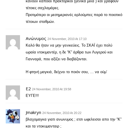
κάνουν κάποιοι πρακτορικοί (γενικά μίλα ) και γραφούν
τέτοιες σαχλαμάρες.
Προτιμότερο οι μεσημεριανές αρλούμπες παρά το ποιοτικό
τέτοιων σταθμών.
Ανώνυμος
24 November, 2010 At 17:10
Καλό θα ήταν να μην γενικεύεις. Το ΣΚΑΪ έχει πολύ
ωραία ντοκιμαντέρ, η δε “Κ” άρθρα των Λυγερού και
Γιανναρά, που αξίζει να διαβάζονται.
Η φτηνή μαγκιά, δείχνει το ποιόν σου, … να ούμ’
E2
24 November, 2010 At 19:58
ΕΥΓΕ!!!
Jmakryn
24 November, 2010 At 20:22
βλαχομαγκα γιατι ανωνυμος ; ετσι ωφελεισαι απο την “Κ”
και τα ντοκυμανταιρ ;