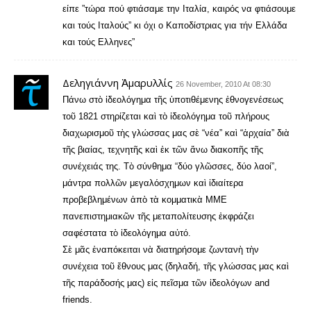
είπε ”τώρα πού φτιάσαμε την Ιταλία, καιρός να φτιάσουμε
και τούς Ιταλούς” κι όχι ο Καποδίστριας για τήν Ελλάδα
και τούς Ελληνες”
Δεληγιάννη Ἀμαρυλλίς
26 November, 2010 At 08:30
Πάνω στὸ ἰδεολόγημα τῆς ὑποτιθέμενης ἐθνογενέσεως
τοῦ 1821 στηρίζεται καὶ τὸ ἰδεολόγημα τοῦ πλήρους
διαχωρισμοῦ τὴς γλώσσας μας σὲ “νέα” καὶ “ἀρχαία” διὰ
τῆς βιαίας, τεχνητῆς καὶ ἐκ τῶν ἄνω διακοπῆς τῆς
συνέχειάς της. Τὸ σύνθημα “δύο γλῶσσες, δύο λαοί”,
μάντρα πολλῶν μεγαλόσχημων καὶ ἰδιαίτερα
προβεβλημένων ἀπὸ τὰ κομματικὰ ΜΜΕ
πανεπιστημιακῶν τῆς μεταπολίτευσης ἐκφράζει
σαφέστατα τὸ ἰδεολόγημα αὐτό.
Σὲ μᾶς ἐναπόκειται νὰ διατηρήσομε ζωντανὴ τὴν
συνέχεια τοῦ ἔθνους μας (δηλαδή, τῆς γλώσσας μας καὶ
τῆς παράδοσής μας) εἰς πεῖσμα τῶν ἰδεολόγων and
friends.