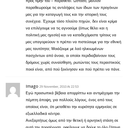
προς τιμήν του – παραθέτει. Ωστόσο, μάλλον
παραθεωρούμε τις αντιλήψεις των ίδιων των προγόνων
μας για την καταγωγή τους και την ιστορική τους
συνέχεια. Έχουμε τόσο πλούτο πηγών, δεν είναι κρίμα
να επιλέγουμε να τις αγνοούμε (όπως θέλει και η
πολιτική μας ηγεσία) και να καταδεχόμαστε τρίτους να
μας υπαγορεύουν τι πρέπει να πιστεύουμε για την εθνική
μας ταυτότητα; Μοιάζουμε με λαό ηλικιωμένων
πασχόντων από άνοια, οι οποίοι περιδιαβαίνουν τους
δρόμους χωρίς συναίσθηση, ρωτώντας τους περαστικούς
ποιοί είναι, από πού ξεκίνησαν και πού πρέπει να πάνε.
Imago
29 November, 2010 At 22:53
Εγώ προσωπικά βέβαια απορρίπτω και αντιμάχομαι την
πέμπτη άποψη, για πολλούς λόγους, ένας από τους
οποίους είναι, ότι μεταθέτει την κυριότητα ερμηνείας σε
εξωελλαδικά κέντρα.
Ανεξαρτήτως όμως από την θετική ή αρνητική στάση σε
αυτή την προσέγγιση, οφείλουμε να δούμε το όλο ζήτημα