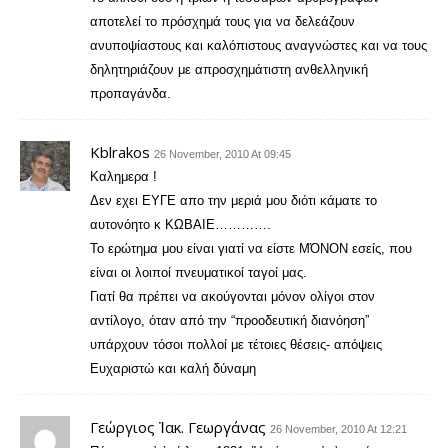
αποτελεί το πρόσχημά τους για να δελεάζουν
ανυποψίαστους και καλόπιστους αναγνώστες και να τους
δηλητηριάζουν με απροσχημάτιστη ανθελληνική
προπαγάνδα.
Kblrakos
26 November, 2010 At 09:45
Καλημερα !
Δεν εχει ΕΥΓΕ απο την μεριά μου διότι κάματε το
αυτονόητο κ ΚΩΒΑΙΕ………….
Το ερώτημα μου είναι γιατί να είστε ΜΌΝΟΝ εσείς, που
είναι οι λοιποί πνευματικοί ταγοί μας.
Γιατί θα πρέπει να ακούγονται μόνον ολίγοι στον
αντίλογο, όταν από την “προοδευτική διανόηση”
υπάρχουν τόσοι πολλοί με τέτοιες θέσεις- απόψεις
Ευχαριστώ και καλή δύναμη
Γεώργιος Ἰακ. Γεωργάνας
26 November, 2010 At 12:21