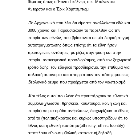
θέματος όπως ο Έρνστ Γκέλνερ, ο κ. Μπένεντικτ
Άντερσον και ο Έρικ Χόμπσμπωμ.
-Το Αρχεγονικό που λέει ότι είμαστε αναλλοίωτοι εδώ και
3000 χρόνια και Παρουσιάζουν το παρελθόν ως την
ιστορία των εθνών, που βρίσκονται σε μία διαρκή στιγμή
αυτοπραγμάτωσης όπως επίσης ότι τα έθνη ήσαν
πρωτογενείς οντότητες, με ρίζες στην φύση και στην
ιστορία, αντικειμενικά προσδιορίσιμες, από τον ξεχωριστό
τρόπο ζωής, τον εδαφικό προσδιορισμό, την επιθυμία για
πολιτική αυτονομία και απορρίπτουν τον πάσης φύσεως
ιδεολογικό ρεύμα που προέρχεται από τον νεωτερισμό.
-Και τέλος αυτοί που λένε ότι προυπάρχουν τα εθνοτικά
σύμβολα(γλώσσα, θρησκεία, κουλτούρα, κοινή ζωή και
ιστορία) σε μια ομάδα ανθρώπων, διαχωρίζουν το έθνος
από το (πολιτικό)κράτος και κυρίως υποστηρίζουν ότι το
έθνος και η εθνική ταυτότητα(ethnicity, ethnic Identity)
αποτελούν εθνο-συμβολική κατασκευή,δηλαδή