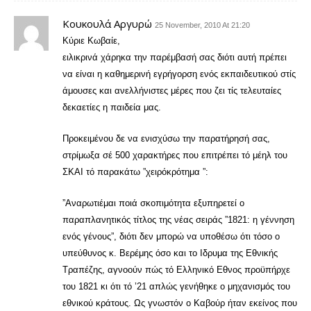
Κουκουλά Αργυρώ
25 November, 2010 At 21:20
Κύριε Κωβαίε,
ειλικρινά χάρηκα την παρέμβασή σας διότι αυτή πρέπει
να είναι η καθημερινή εγρήγορση ενός εκπαιδευτικού στίς
άμουσες και ανελλήνιστες μέρες που ζει τίς τελευταίες
δεκαετίες η παιδεία μας.
Προκειμένου δε να ενισχύσω την παρατήρησή σας,
στρίμωξα σέ 500 χαρακτήρες που επιτρέπει τό μέηλ του
ΣΚΑΙ τό παρακάτω ”χειρόκρότημα ”:
”Αναρωτιέμαι ποιά σκοπιμότητα εξυπηρετεί ο
παραπλανητικός τίτλος της νέας σειράς ”1821: η γέννηση
ενός γένους”, διότι δεν μπορώ να υποθέσω ότι τόσο ο
υπεύθυνος κ. Βερέμης όσο και το Ιδρυμα της Εθνικής
Τραπέζης, αγνοούν πώς τό Ελληνικό Εθνος προϋπήρχε
του 1821 κι ότι τό ’21 απλώς γενήθηκε ο μηχανισμός του
εθνικού κράτους. Ως γνωστόν ο Καβούρ ήταν εκείνος που