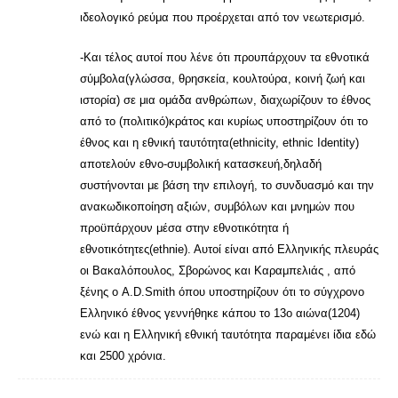
ιδεολογικό ρεύμα που προέρχεται από τον νεωτερισμό.
-Και τέλος αυτοί που λένε ότι προυπάρχουν τα εθνοτικά
σύμβολα(γλώσσα, θρησκεία, κουλτούρα, κοινή ζωή και
ιστορία) σε μια ομάδα ανθρώπων, διαχωρίζουν το έθνος
από το (πολιτικό)κράτος και κυρίως υποστηρίζουν ότι το
έθνος και η εθνική ταυτότητα(ethnicity, ethnic Identity)
αποτελούν εθνο-συμβολική κατασκευή,δηλαδή
συστήνονται με βάση την επιλογή, το συνδυασμό και την
ανακωδικοποίηση αξιών, συμβόλων και μνημών που
προϋπάρχουν μέσα στην εθνοτικότητα ή
εθνοτικότητες(ethnie). Αυτοί είναι από Ελληνικής πλευράς
οι Βακαλόπουλος, Σβορώνος και Καραμπελιάς , από
ξένης ο A.D.Smith όπου υποστηρίζουν ότι το σύγχρονο
Ελληνικό έθνος γεννήθηκε κάπου το 13ο αιώνα(1204)
ενώ και η Ελληνική εθνική ταυτότητα παραμένει ίδια εδώ
και 2500 χρόνια.