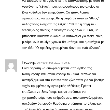
να ταυτίζονται οι αγωνιστές της Επανάστασης με αυτό το
νεογέννητο “έθνος”, τους εκπροσώπους του οποίου οι
ίδιοι καθόλου δεν εκτιμούσαν. Θα ήταν, λοιπόν,
προτιμότερο, να αφιερωθεί η σειρά σε αυτό το “έθνος”
αλλάζοντας ελάχιστα τις λέξεις : “1833 : η αρχή του
τέλους ενός έθνους, η γέννηση ενός άλλου”. Έτσι, θα
μπορούσε καθένας εύκολα να καταλάβει για ποιά “έθνη”
μιλάμε, ενώ σε λίγα χρόνια θα υπάρχει και η συνέχεια με
τον τίτλο “Ο προδιαγεγραμμένος θάνατος ενός έθνους”.
Γιάννης
26 November, 2010 At 09:37
Είναι ντροπή να επωφελούμαστε από άρθρα της
Καθημερινής και ντοκυμανταίρ του Σκάι. Μήπως να
ανατρέξομε και στα έντυπα των χιλιαστών για να βρούμε
τυχόν κρυμμένες αγιογραφικές αλήθειες; Πρέπει
επιτέλους να ξυπνήσομε και να παύσομε να
χρηματοδοτούμε τους εχθρούς μας, που επανειλημμένως
απέδειξαν ότι μισούν θανάσιμα ο,τιδήποτε το Ελληνικό.
Το άλλοθι δύο ή τριών ή τεσσάρων αρθρογράφων