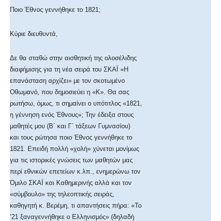
Ποιο Έθνος γεννήθηκε το 1821;
Κύριε διευθυντά,
Δε θα σταθώ στην αισθητική της ολοσέλιδης
διαφήμισης για τη νέα σειρά του ΣΚΑΪ «Η
επανάσταση αρχίζει» με τον σκοτωμένο
Οθωμανό, που δημοσιεύει η «Κ». Θα σας
ρωτήσω, όμως, τι σημαίνει ο υπότιτλος «1821,
η γέννηση ενός Έθνους»; Την έδειξα στους
μαθητές μου (Β΄ και Γ΄ τάξεων Γυμνασίου)
και τους ρώτησα ποιο Έθνος γεννήθηκε το
1821. Επειδή πολλή «χολή» χύνεται μονίμως
για τις ιστορικές γνώσεις των μαθητών μας
περί εθνικών επετείων κ.λπ., ενημερώνω τον
Όμιλο ΣΚΑΪ και Καθημερινής αλλά και τον
«σύμβουλο» της τηλεοπτικής σειράς,
καθηγητή κ. Βερέμη, τι απαντήσεις πήρα: «Το
’21 ξαναγεννήθηκε ο Ελληνισμός» (δηλαδή