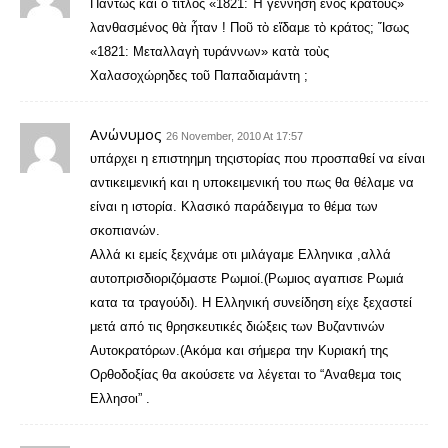
Πάντως καὶ ὁ τίτλος «1821: Ἡ γέννηση ἑνὸς κράτους»
λανθασμένος θὰ ἦταν ! Ποῦ τὸ εἴδαμε τὸ κράτος; Ἴσως
«1821: Μεταλλαγὴ τυράννων» κατὰ τοὺς
Χαλασοχώρηδες τοῦ Παπαδιαμάντη ;
Ανώνυμος
26 November, 2010 At 17:57
υπάρχει η επιστηημη τηςιστορίας που προσπαθεί να είναι
αντικειμενική και η υποκειμενική του πως θα θέλαμε να
είναι η ιστορία. Κλασικό παράδειγμα το θέμα των
σκοπιανών.
Αλλά κι εμείς ξεχνάμε οτι μιλάγαμε Ελληνικα ,αλλά
αυτοπρισδιοριζόμαστε Ρωμιοί.(Ρωμιος αγαπισε Ρωμιά
κατα τα τραγούδι). Η Ελληνική συνείδηση είχε ξεχαστεί
μετά από τις θρησκευτικές διώξεις των Βυζαντινών
Αυτοκρατόρων.(Ακόμα και σήμερα την Κυριακή της
Ορθοδοξίας θα ακούσετε να λέγεται το “Αναθεμα τοις
Ελλησοι” .