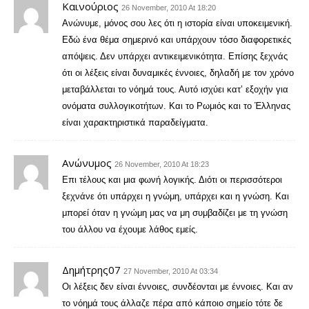
Καινούριος
26 November, 2010 At 18:20
Ανώνυμε, μόνος σου λες ότι η ιστορία είναι υποκειμενική.
Εδώ ένα θέμα σημερινό και υπάρχουν τόσο διαφορετικές
απόψεις. Δεν υπάρχει αντικειμενικότητα. Επίσης ξεχνάς
ότι οι λέξεις είναι δυναμικές έννοιες, δηλαδή με τον χρόνο
μεταβάλλεται το νόημά τους. Αυτό ισχύει κατ’ εξοχήν για
ονόματα συλλογικοτήτων. Και το Ρωμιός και το Έλληνας
είναι χαρακτηριστικά παραδείγματα.
Ανώνυμος
26 November, 2010 At 18:23
Επι τέλους και μια φωνή λογικής. Διότι οι περισσότεροι
ξεχνάνε ότι υπάρχει η γνώμη, υπάρχει και η γνώση. Και
μπορεί όταν η γνώμη μας να μη συμβαδίζει με τη γνώση
του άλλου να έχουμε λάθος εμείς.
Δημήτρης07
27 November, 2010 At 03:34
Οι λέξεις δεν είναι έννοιες, συνδέονται με έννοιες. Και αν
το νόημά τους άλλαζε πέρα από κάποιο σημείο τότε δε