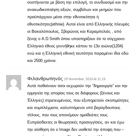
συστήνονται με βάση την επιλογή, το συνδυασμό και την
ανακωδικοποίηση αξιών, συμβόλων και μνημών που
προϋπάρχουν μέσα στην εθνοτικότητα ή
εθνοτικότητες(ethnie). Αυτοί είναι από Ελληνικής πλευράς
οι Βακαλόπουλος, Σβορώνος και Καραμπελιάς , από
ξένης ο A.D.Smith όπου υποστηρίζουν ότι το σύγχρονο
Ελληνικό έθνος γεννήθηκε κάπου το 13ο αιώνα(1204)
ενώ και η Ελληνική εθνική ταυτότητα παραμένει ίδια εδώ
και 2500 χρόνια.
Φιλανθρωπηνός
29 November, 2010 At 11:19
Αυτά παθαίνουν όσοι εκχωρούν την “δημιουργία” και την
ερμηνεία της ιστορίας τους σε διάφορους (ξένους και
Έλληνες) στρατευμένους, που εξυπηρετούν σκοπιμότητες
και συμπλέγματα, καλυπτόμενοι υπό βαρύγδουπους
τίτλους, που τους απονέμουν ομοϊδεάτες τους.
Ευπρόσδεκτες οι θεωρητικές προσεγγίσεις, αν και έχω
την αίσθηση ότι ο Imago δεν υιοθετεί την άποψη που –