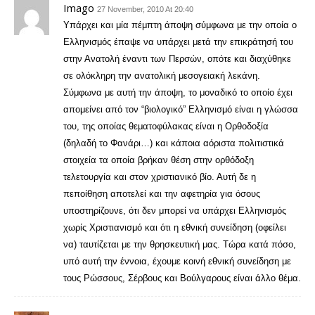
Imago
27 November, 2010 At 20:40
Υπάρχει και μία πέμπτη άποψη σύμφωνα με την οποία ο
Ελληνισμός έπαψε να υπάρχει μετά την επικράτησή του
στην Ανατολή έναντι των Περσών, οπότε και διαχύθηκε
σε ολόκληρη την ανατολική μεσογειακή λεκάνη.
Σύμφωνα με αυτή την άποψη, το μοναδικό το οποίο έχει
απομείνει από τον “βιολογικό” Ελληνισμό είναι η γλώσσα
του, της οποίας θεματοφύλακας είναι η Ορθοδοξία
(δηλαδή το Φανάρι…) και κάποια αόριστα πολιτιστικά
στοιχεία τα οποία βρήκαν θέση στην ορθόδοξη
τελετουργία και στον χριστιανικό βίο. Αυτή δε η
πεποίθηση αποτελεί και την αφετηρία για όσους
υποστηρίζουνε, ότι δεν μπορεί να υπάρχει Ελληνισμός
χωρίς Χριστιανισμό και ότι η εθνική συνείδηση (οφείλει
να) ταυτίζεται με την θρησκευτική μας. Τώρα κατά πόσο,
υπό αυτή την έννοια, έχουμε κοινή εθνική συνείδηση με
τους Ρώσσους, Σέρβους και Βούλγαρους είναι άλλο θέμα.