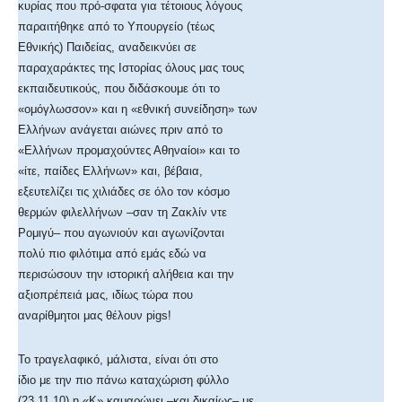
κυρίας που πρό-σφατα για τέτοιους λόγους
παραιτήθηκε από το Υπουργείο (τέως
Εθνικής) Παιδείας, αναδεικνύει σε
παραχαράκτες της Ιστορίας όλους μας τους
εκπαιδευτικούς, που διδάσκουμε ότι το
«ομόγλωσσον» και η «εθνική συνείδηση» των
Ελλήνων ανάγεται αιώνες πριν από το
«Ελλήνων προμαχούντες Αθηναίοι» και το
«ίτε, παίδες Ελλήνων» και, βέβαια,
εξευτελίζει τις χιλιάδες σε όλο τον κόσμο
θερμών φιλελλήνων –σαν τη Ζακλίν ντε
Ρομιγύ– που αγωνιούν και αγωνίζονται
πολύ πιο φιλότιμα από εμάς εδώ να
περισώσουν την ιστορική αλήθεια και την
αξιοπρέπειά μας, ιδίως τώρα που
αναρίθμητοι μας θέλουν pigs!
Το τραγελαφικό, μάλιστα, είναι ότι στο
ίδιο με την πιο πάνω καταχώριση φύλλο
(23.11.10) η «Κ» καμαρώνει –και δικαίως– με