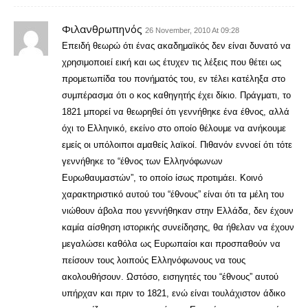
Φιλανθρωπηνός
26 November, 2010 At 09:28
Επειδή θεωρώ ότι ένας ακαδημαϊκός δεν είναι δυνατό να
χρησιμοποιεί εική και ως έτυχεν τις λέξεις που θέτει ως
προμετωπίδα του πονήματός του, εν τέλει κατέληξα στο
συμπέρασμα ότι ο κος καθηγητής έχει δίκιο. Πράγματι, το
1821 μπορεί να θεωρηθεί ότι γεννήθηκε ένα έθνος, αλλά
όχι το Ελληνικό, εκείνο στο οποίο θέλουμε να ανήκουμε
εμείς οι υπόλοιποι αμαθείς λαϊκοί. Πιθανόν εννοεί ότι τότε
γεννήθηκε το “έθνος των Ελληνόφωνων
Ευρωθαυμαστών”, το οποίο ίσως προτιμάει. Κοινό
χαρακτηριστικό αυτού του “έθνους” είναι ότι τα μέλη του
νιώθουν άβολα που γεννήθηκαν στην Ελλάδα, δεν έχουν
καμία αίσθηση ιστορικής συνείδησης, θα ήθελαν να έχουν
μεγαλώσει καθόλα ως Ευρωπαίοι και προσπαθούν να
πείσουν τους λοιπούς Ελληνόφωνους να τους
ακολουθήσουν. Ωστόσο, εισηγητές του “έθνους” αυτού
υπήρχαν και πριν το 1821, ενώ είναι τουλάχιστον άδικο