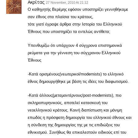
Ακρίτας
27 November, 2010 At 21:12
Ο καθηγητής Βερέμης εφόσον υποστηρίζει γεννηθήκαμε
σαν έθνος στα πλαίσια του κράτους,
τότε γιατί έγραψε άρθρα στην Ιστορία του Ελληνικού
Έθνους που υποστηρίζει τα εντελώς αντίθετα;
Υπενθυμίζω ότι υπάρχουν 4 σύγχρονα επιστημονικά
ρεύματα για την γέννεση του σύγχρονου Ελληνικού
Έθνους
-Κατά ορισμένους(νεωτερικοί/modernists) το ελληνικό
έθνος δημιουργήθηκε με βάση τις ιδέες του διαφωτισμού.
-Kατά άλλους(μεταμοντέρνους/post-modernists), πιο
σκληροπυρηνικούς, αποτελεί κατασκευή του
νεοελληνικού κράτους. Κοινή διαπίστωση και μόνιμη
επωδός η πρόσφατη δημιουργία του ελληνικού έθνους και
η σύνδεση της δημιουργίας της με τις επιδιώξεις του
εθνικισμού. Συνήθως θα επικαλεστούν ειδικούς επί του