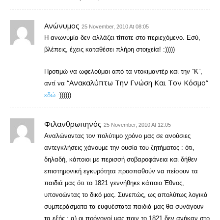
Ανώνυμος
25 November, 2010 At 08:05
Η ανωνυμία δεν αλλάζει τίποτε στο περιεχόμενο. Εσύ,
βλέπεις, έχεις καταθέσει πλήρη στοιχεία! :)))))
Προτιμώ να ωφελούμαι από τα ντοκιμαντέρ και την “Κ”,
“ανακαλύπτω Την Γνώση Και Τον Κόσμο”
αντί να
εδώ
:))))))
Φιλανθρωπηνός
25 November, 2010 At 12:05
Αναλώνοντας τον πολύτιμο χρόνο μας σε ανούσιες
αντεγκλήσεις χάνουμε την ουσία του ζητήματος : ότι,
δηλαδή, κάποιοι με περισσή σοβαροφάνεια και δήθεν
επιστημονική εγκυρότητα προσπαθούν να πείσουν τα
παιδιά μας ότι το 1821 γεννήθηκε κάποιο Έθνος,
υπονοώντας το δικό μας. Συνεπώς, ως απολύτως λογικά
συμπεράσματα τα ευφυέστατα παιδιά μας θα συνάγουν
τα εξής : α) οι πρόγονοί μας πριν το 1821 δεν ανήκαν στο