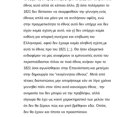
έθνος αυτό αλλά σε κάποιο άλλο, β) όσοι πολέμησαν το
1821 δεν δίστασαν να σκαρφισθούν την γέννηση ενός
έθνους απλά και μόνο για να αντλήσουν οφέλη, ενώ
στην πραγματικότητα το έθνος αυτό δεν υπήρχε και δεν
είχαν καμία σχέση με αυτό, και γ) δεν υπάρχει καμία
ευθύνη για ιστορική συνέχεια και επιβίωση του
Ελληνισμού, αφού δεν έχουμε καμία αληθινή σχέση με
αυτό το έθνος προ του 1821 (;;;). Θα ήταν εξαιρετικά
ενδιαφέρον να μας αναφέρουν οι εμπνευστές αυτού του
περισπούδαστου τίτλου σε ποιό έθνος ανήκαν πριν το
1821 όσοι αγωνίσθηκαν στην Επανάσταση και μετείχαν
στην δημιουργία του “νεογέννητου έθνους”. Μετά από
τέτοιες διαπιστώσεις μην απορήσουμε εάν σε λίγα χρόνια
γεννηθεί πάλι στον τόπο αυτό καινούργιο έθνος : την
ονομασία του δεν μπορώ να την προβλέψω, αλλά
σίγουρα θα έχει ως κοινό χαρακτηριστικό των μελών του
ότι δεν θα ξέρουν πώς και γιατί βρέθηκαν εδώ. Οπότε,
δεν θα έχουν και τίποτα να προασπίσουν.