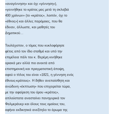
«αναγέννηση» και όχι «γέννηση»),
«γεννήθηκε το κράτος μας μετά τη σκλαβιά
400 χρόνων» (το «κράτος», λοιπόν, όχι το
«έθνος») και άλλες παρόμοιες, που θα
έδιναν, άλλωστε, και μαθητές του
Δημοτικού…
Τουλάχιστον, ο τόμος που κυκλοφόρησε
φέτος από τον ίδιο σταθμό και υπό την
επιμέλεια πάλι του κ. Βερέμη κινήθηκε
οριακά μεν αλλά πιο ανεκτά από
επιστημονική και πραγματιστική άποψη,
αφού ο τίτλος του είναι «1821, η γέννηση ενός
έθνους-κράτους». Η δήθεν ανεπαίσθητη και
ανώδυνη «έκπτωση» που επιχειρείται τώρα,
με την αφαίρεση του όρου «κράτος»,
απλούστατα ανασταίνει πανηγυρικά τον
Φαλμεράυερ και όλους τους ομοίους του,
αφήνει εκδικητικά ανεξίτηλο το άρωμα της