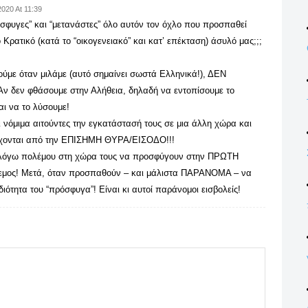
020 At 11:39
σφυγες” και “μετανάστες” όλο αυτόν τον όχλο που προσπαθεί
 Κρατικό (κατά το “οικογενειακό” και κατ’ επέκταση) άσυλό μας;;;
ούμε όταν μιλάμε (αυτό σημαίνει σωστά Ελληνικά!), ΔΕΝ
ν δεν φθάσουμε στην Αλήθεια, δηλαδή να εντοπίσουμε το
ι να το λύσουμε!
νόμιμα αιτούντες την εγκατάστασή τους σε μια άλλη χώρα και
ισέρχονται από την ΕΠΙΣΗΜΗ ΘΥΡΑ/ΕΙΣΟΔΟ!!!
ι λόγω πολέμου στη χώρα τους να προσφύγουν στην ΠΡΩΤΗ
μος! Μετά, όταν προσπαθούν – και μάλιστα ΠΑΡΑΝΟΜΑ – να
ότητα του “πρόσφυγα”! Είναι κι αυτοί παράνομοι εισβολείς!