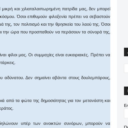
μικρή και χιλιοταλαιπωρημένη πατρίδα μας, δεν μπορεί
 κόσμου. Όσοι επιθυμούν φιλοξενία πρέπει να σεβαστούν
μά της, τον πολιτισμό και την θρησκεία του λαού της. Όσοι
και την ώρα που προσπαθούν να περάσουν τα σύνορά της,
ίναι φίλοι μας. Οι συμμαχίες είναι ευκαιριακές. Πρέπει να
τάρκεις.
ου αδύνατου. Δεν σημαίνει αβάντα στους δουλεμπόρους,
ριά από τα φώτα της δημοσιότητας για τον μετανάστη και
Em
κράτος.
αδηλώνουν υπέρ των ανοικτών συνόρων, μπορούν να
Ό