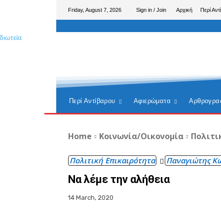
Friday, August 7, 2026
Sign in / Join
Αρχική
Περί Αντ
Περί Αντίβαρου
Αφιερώματα
Αρθρογρα
Home
Κοινωνία/Οικονομία
Πολιτι
Πολιτική Επικαιρότητα
Παναγιώτης Κ
Να λέμε την αλήθεια
14 March, 2020