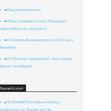
➡️Περί μεταμορφώσεως
➡️Ὅταν ἡ παράδοση στούς Ὀθωμανούς
παρουσιάζεται ὡς «ἱστορικό δ...
➡️Η Συνθήκη Βουκουρεστίου του 1913 και η
Μακεδονία.
➡️Ὁ Ὀδυσσέας προειδοποιεῖ: «Ἀπό χαμηλά
βλέπεις πιό καθαρά!».
Δημοφιλή μήνα
✔️Το ΕΛΙΑΜΕΠ (επί Θάνου Ντόκου)
συμβουλεύει την Τουρκία πώς θα...