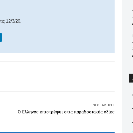
ις 12/3/20.
Li
n
k
e
dI
WhatsApp
Email
Print
Viber
n
NEXT ARTICLE
Ο Έλληνας επιστρέφει στις παραδοσιακές αξίες