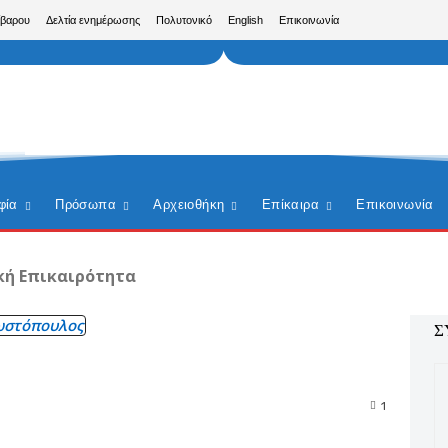
ίβαρου
Δελτία ενημέρωσης
Πολυτονικό
English
Επικοινωνία
φία
Πρόσωπα
Αρχειοθήκη
Επίκαιρα
Επικοινωνία
κή Επικαιρότητα
ωστόπουλος
Σ
1