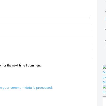
Name:*
Email:*
Website:
r for the next time I comment.
Δω
μέ
Μ
w your comment data is processed.
Κ