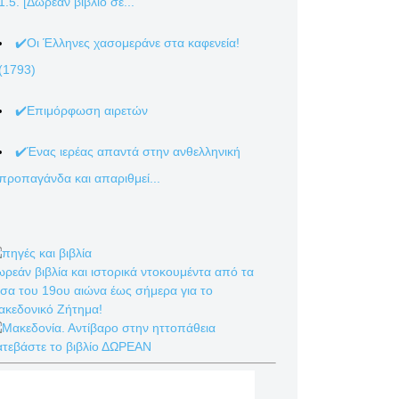
1.5. [Δωρεάν βιβλίο σε...
✔️Οι Έλληνες χασομεράνε στα καφενεία!
(1793)
✔️Επιμόρφωση αιρετών
✔️Ένας ιερέας απαντά στην ανθελληνική
προπαγάνδα και απαριθμεί...
ρεάν βιβλία και ιστορικά ντοκουμέντα από τα
σα του 19ου αιώνα έως σήμερα για το
ακεδονικό Ζήτημα!
ατεβάστε το βιβλίο ΔΩΡΕΑΝ