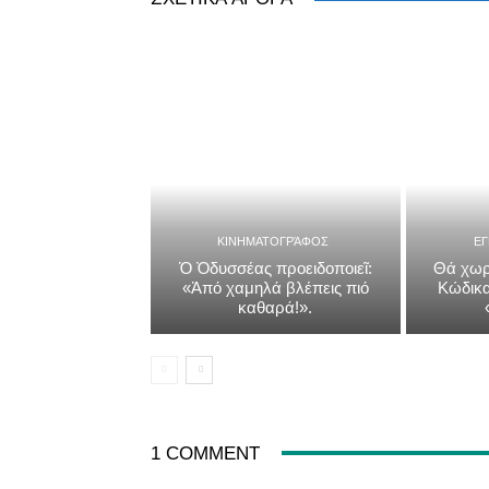
ΚΙΝΗΜΑΤΟΓΡΆΦΟΣ
Ε
Ὁ Ὀδυσσέας προειδοποιεῖ:
Θά χωρ
«Ἀπό χαμηλά βλέπεις πιό
Κώδικα
καθαρά!».
1 COMMENT