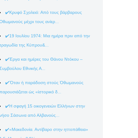
✔️Κρυφό Σχολειό: Από τους βάρβαρους
Οθωμανούς μέχρι τους ανίερ...
✔️19 Ιουλίου 1974: Μια ημέρα πριν από την
τραγωδία της Κύπρου&...
✔️Έργα και ημέρες του Θάνου Ντόκου –
Συμβούλου Εθνικής Α...
✔️Ὅταν ἡ παράδοση στούς Ὀθωμανούς
παρουσιάζεται ὡς «ἱστορικό δ...
✔️Η σφαγή 15 οικογενειών Ελλήνων στην
νήσο Σάσωνα από Αλβανούς...
✔️«Μακεδονία. Αντίβαρο στην ηττοπάθεια»