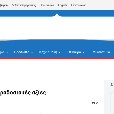
ίβαρου
Δελτία ενημέρωσης
Πολυτονικό
English
Επικοινωνία
φία
Πρόσωπα
Αρχειοθήκη
Επίκαιρα
Επικοινωνία
Σ
αραδοσιακές αξίες
0