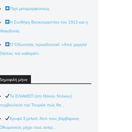
Περί μεταμορφώσεως
Η Συνθήκη Βουκουρεστίου του 1913 και η
Μακεδονία.
Ὁ Ὀδυσσέας προειδοποιεῖ: «Ἀπό χαμηλά
βλέπεις πιό καθαρά!».
Δημοφιλή μήνα
Το ΕΛΙΑΜΕΠ (επί Θάνου Ντόκου)
συμβουλεύει την Τουρκία πώς θα...
Κρυφό Σχολειό: Από τους βάρβαρους
Οθωμανούς μέχρι τους ανίερ...