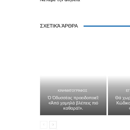
ΣΧΕΤΙΚΆ ΆΡΘΡΑ
ΚΙΝΗΜΑΤΟΓΡΆΦΟΣ
Ε
Ὁ Ὀδυσσέας προειδοποιεῖ:
Θά χωρ
«Ἀπό χαμηλά βλέπεις πιό
Κώδικα
καθαρά!».