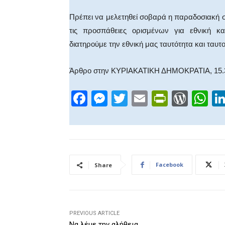
Πρέπει να μελετηθεί σοβαρά η παραδοσιακή σ
τις προσπάθειες ορισμένων για εθνική κ
διατηρούμε την εθνική μας ταυτότητα και τα
Άρθρο στην ΚΥΡΙΑΚΑΤΙΚΗ ΔΗΜΟΚΡΑΤΙΑ, 15.
F
M
T
E
Pr
W
W
a
e
wi
m
in
or
h
c
ss
tt
ail
tF
d
at
e
e
er
ri
Pr
s
b
n
e
e
A
Facebook
Share
o
g
n
ss
p
o
er
dl
p
k
y
PREVIOUS ARTICLE
Να λέμε την αλήθεια