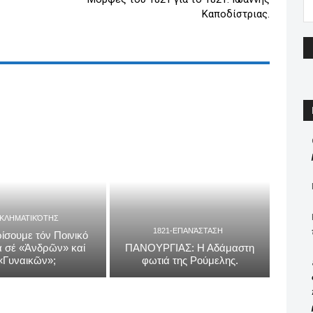
Καποδίστριας.
ΓΚΛΗΜΑΤΙΚΌΤΗΣ
1821-ΕΠΑΝΆΣΤΑΣΗ
ίσουμε τόν Ποινικό
 σέ «Ἀνδρῶν» καί
ΠΑΝΟΥΡΓΙΑΣ: Η Αδάμαστη
«Γυναικῶν»;
φωτιά της Ρούμελης.