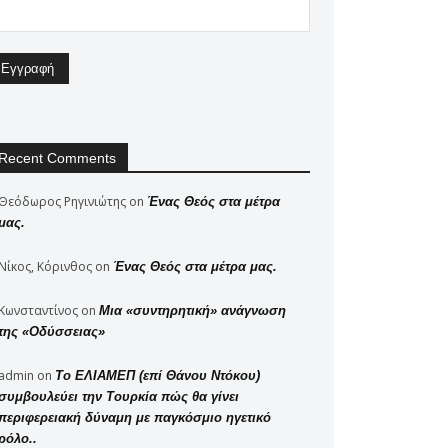
Recent Comments
Θεόδωρος Ρηγινιώτης
on
Ένας Θεός στα μέτρα
μας.
Νίκος, Κόρινθος
on
Ένας Θεός στα μέτρα μας.
Κωνσταντίνος
on
Μια «συντηρητική» ανάγνωση
της «Οδύσσειας»
admin
on
Το ΕΛΙΑΜΕΠ (επί Θάνου Ντόκου)
συμβουλεύει την Τουρκία πώς θα γίνει
περιφερειακή δύναμη με παγκόσμιο ηγετικό
ρόλο..