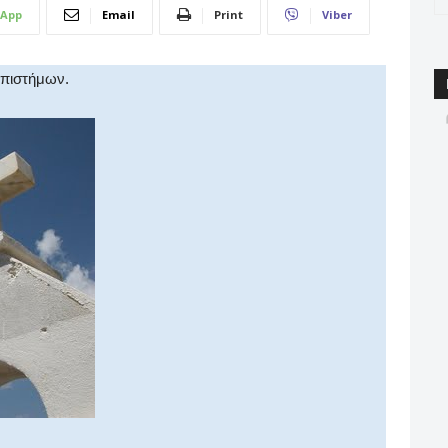
App
Email
Print
Viber
Επιστήμων.