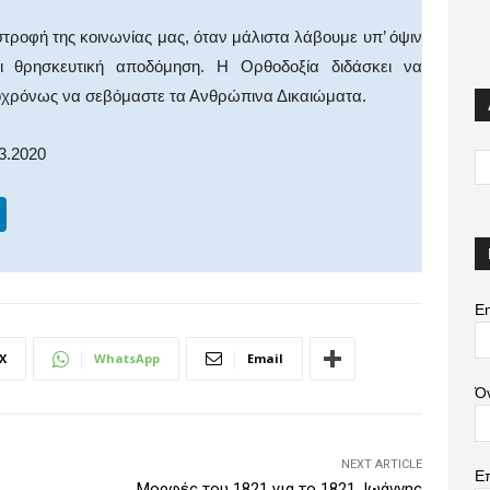
τροφή της κοινωνίας μας, όταν μάλιστα λάβουμε υπ’ όψιν
αι θρησκευτική αποδόμηση. Η Ορθοδοξία διδάσκει να
υτοχρόνως να σεβόμαστε τα Ανθρώπινα Δικαιώματα.
3.2020
Li
n
k
e
Em
dI
X
WhatsApp
Email
n
Ό
NEXT ARTICLE
Ε
Μορφές του 1821 για το 1821. Ιωάννης