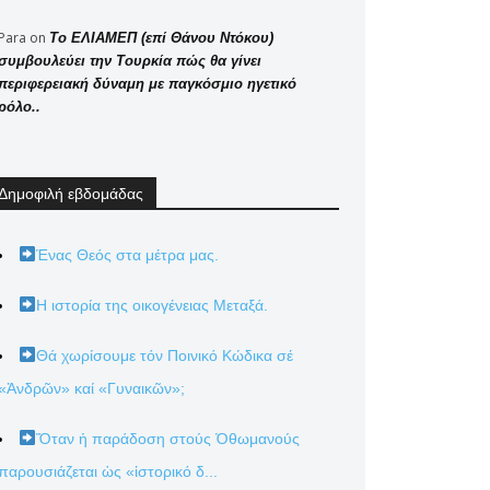
Para
on
Το ΕΛΙΑΜΕΠ (επί Θάνου Ντόκου)
συμβουλεύει την Τουρκία πώς θα γίνει
περιφερειακή δύναμη με παγκόσμιο ηγετικό
ρόλο..
Δημοφιλή εβδομάδας
Ένας Θεός στα μέτρα μας.
Η ιστορία της οικογένειας Μεταξά.
Θά χωρίσουμε τόν Ποινικό Κώδικα σέ
«Ἀνδρῶν» καί «Γυναικῶν»;
Ὅταν ἡ παράδοση στούς Ὀθωμανούς
παρουσιάζεται ὡς «ἱστορικό δ...