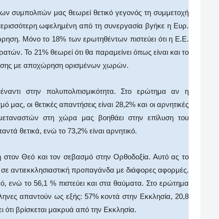
ων συμπολιτών μας θεωρεί θετικό γεγονός τη συμμετοχή
 περισσότερη ωφελημένη από τη συνεργασία βγήκε η Ευρ.
ρηση. Μόνο το 18% των ερωτηθέντων πιστεύει ότι η Ε.Ε.
ρατών. Το 21% θεωρεί ότι θα παραμείνει όπως είναι και το
νωσης με αποχώρηση ορισμένων χωρών.
πέναντι στην πολυπολιτισμικότητα. Στο ερώτημα αν η
ό μας, οι θετικές απαντήσεις είναι 28,2% και οι αρνητικές
μεταναστών στη χώρα μας βοηθάει στην επίλυση του
τά θετικά, ενώ το 73,2% είναι αρνητικό.
η στον Θεό και τον σεβασμό στην Ορθοδοξία. Αυτό ας το
ι σε αντιεκκλησιαστική προπαγάνδα με διάφορες αφορμές.
ό, ενώ το 56,1 % πιστεύει και στα θαύματα. Στο ερώτημα
ληνες απαντούν ως εξής: 57% κοντά στην Εκκλησία, 20,8
ι ότι βρίσκεται μακρυά από την Εκκλησία.