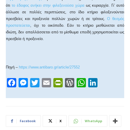
ότι
το έδαφος ανήκει στην φιλεξενούσα χώρα
ως κυριαρχία. Γι’ αυτό
άλλωσε σε πολλές περιπτώσεις, στο ίδιο κτήριο φιλοξενούνται
πρεσβείες και προξενεία πολλών χωρών ή σε τρίτους.
Ο θεσμός
προστατεύεται
, όχι το οικόπεδο. Εάν το κτήριο μισθώνεται από
ιδιώτη, δεν απαλλάσσεται από το μίσθωμα επειδή χρησιμοποιείται ως
πρεσβεία ή προξενείο.
Πηγή –
https://www.antibaro.gr/article/27552
F
M
T
E
Pr
W
W
Li
a
e
wi
m
in
or
h
n
c
ss
tt
ail
tF
d
at
k
e
e
er
ri
Pr
s
e
b
n
e
e
A
dI
Facebook
X
WhatsApp
o
g
n
ss
p
n