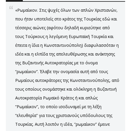
«Ρωμαίικον. Στις ψυχές όλων των απλών Χριστιανών,
που ήταν υποτελείς στο κράτος της Τουρκίας εδώ και
τέσσερις αιώνες (αφότου δηλαδή κυριεύτηκε από
τους Τούρκους η λεγόμενη Ευρωπαϊκή Τουρκία και
έπειτα η ίδια η Κωνσταντινούπολη) διαφυλασσόταν η
ιδέα και η ελπίδα της απελευθέρωσης και ανάκτησης
της Βυζαντινής Αυτοκρατορίας με το όνομα
“ρωμαίικον”. Έλαβε την ονομασία αυτή από τους
Ρωμαίους αυτοκράτορες της Κωνσταντινούπολης, από
τους οποίους ονομάστηκε και ολόκληρη η Βυζαντινή
Αυτοκρατορία Ρωμαϊκό Κράτος ή και απλώς
“Ρωμαίικον”, το οποίο ισοδυναμεί με τη λέξη
“ελευθερία” για τους χριστιανούς υπόδουλους της
Τουρκίας. Αυτή λοιπόν η ιδέα, “ρωμαίικον” έμεινε