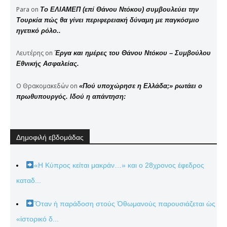
Para
on
Το ΕΛΙΑΜΕΠ (επί Θάνου Ντόκου) συμβουλεύει την
Τουρκία πώς θα γίνει περιφερειακή δύναμη με παγκόσμιο
ηγετικό ρόλο..
Λευτέρης
on
Έργα και ημέρες του Θάνου Ντόκου – Συμβούλου
Εθνικής Ασφαλείας.
Ο Θρακομακεδών
on
«Πού υποχώρησε η Ελλάδα;» ρωτάει ο
πρωθυπουργός. Ιδού η απάντηση:
Δημοφιλή εβδομάδας
«Η Κύπρος κείται μακράν…» και ο 28χρονος έφεδρος
καταδ...
Ὅταν ἡ παράδοση στούς Ὀθωμανούς παρουσιάζεται ὡς
«ἱστορικό δ...