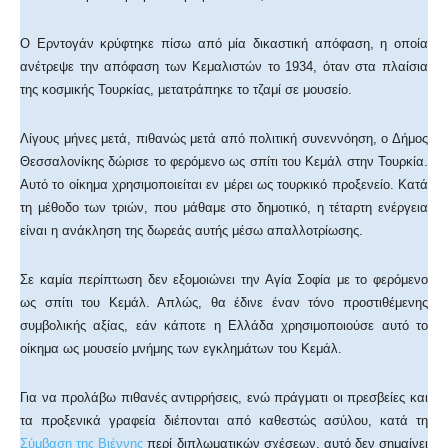
Ο Ερντογάν κρύφτηκε πίσω από μία δικαστική απόφαση, η οποία
ανέτρεψε την απόφαση των Κεμαλιστών το 1934, όταν στα πλαίσια
της κοσμικής Τουρκίας, μετατράπηκε το τζαμί σε μουσείο.
Λίγους μήνες μετά, πιθανώς μετά από πολιτική συνεννόηση, ο Δήμος
Θεσσαλονίκης δώρισε το φερόμενο ως σπίτι του Κεμάλ στην Τουρκία.
Αυτό το οίκημα χρησιμοποιείται εν μέρει ως τουρκικό προξενείο. Κατά
τη μέθοδο των τριών, που μάθαμε στο δημοτικό, η τέταρτη ενέργεια
είναι η ανάκληση της δωρεάς αυτής μέσω απαλλοτρίωσης.
Σε καμία περίπτωση δεν εξομοιώνει την Αγία Σοφία με το φερόμενο
ως σπίτι του Κεμάλ. Απλώς, θα έδινε έναν τόνο προστιθέμενης
συμβολικής αξίας, εάν κάποτε η Ελλάδα χρησιμοποιούσε αυτό το
οίκημα ως μουσείο μνήμης των εγκλημάτων του Κεμάλ.
Για να προλάβω πιθανές αντιρρήσεις, ενώ πράγματι οι πρεσβείες και
τα προξενικά γραφεία διέπονται από καθεστώς ασύλου, κατά τη
Σύμβαση της Βιέννης
περί διπλωματικών σχέσεων, αυτό δεν σημαίνει