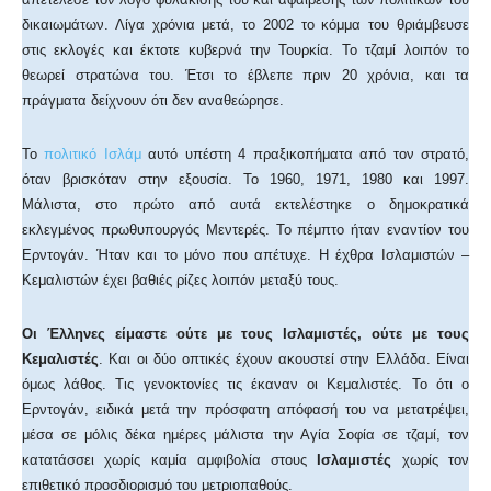
δικαιωμάτων. Λίγα χρόνια μετά, το 2002 το κόμμα του θριάμβευσε
στις εκλογές και έκτοτε κυβερνά την Τουρκία. Το τζαμί λοιπόν το
θεωρεί στρατώνα του. Έτσι το έβλεπε πριν 20 χρόνια, και τα
πράγματα δείχνουν ότι δεν αναθεώρησε.
Το
πολιτικό Ισλάμ
αυτό υπέστη 4 πραξικοπήματα από τον στρατό,
όταν βρισκόταν στην εξουσία. Το 1960, 1971, 1980 και 1997.
Μάλιστα, στο πρώτο από αυτά εκτελέστηκε ο δημοκρατικά
εκλεγμένος πρωθυπουργός Μεντερές. Το πέμπτο ήταν εναντίον του
Ερντογάν. Ήταν και το μόνο που απέτυχε. Η έχθρα Ισλαμιστών –
Κεμαλιστών έχει βαθιές ρίζες λοιπόν μεταξύ τους.
Οι Έλληνες είμαστε ούτε με τους Ισλαμιστές, ούτε με τους
Κεμαλιστές
. Και οι δύο οπτικές έχουν ακουστεί στην Ελλάδα. Είναι
όμως λάθος. Τις γενοκτονίες τις έκαναν οι Κεμαλιστές. Το ότι ο
Ερντογάν, ειδικά μετά την πρόσφατη απόφασή του να μετατρέψει,
μέσα σε μόλις δέκα ημέρες μάλιστα την Αγία Σοφία σε τζαμί, τον
κατατάσσει χωρίς καμία αμφιβολία στους
Ισλαμιστές
χωρίς τον
επιθετικό προσδιορισμό του μετριοπαθούς.