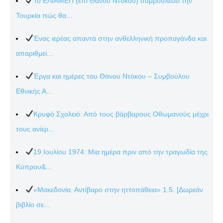
Το ΕΛΙΑΜΕΠ (επί Θάνου Ντόκου) συμβουλεύει την
Τουρκία πώς θα...
Ένας ιερέας απαντά στην ανθελληνική προπαγάνδα και
απαριθμεί...
Έργα και ημέρες του Θάνου Ντόκου – Συμβούλου
Εθνικής Α...
Κρυφό Σχολειό: Από τους βάρβαρους Οθωμανούς μέχρι
τους ανίερ...
19 Ιουλίου 1974: Μια ημέρα πριν από την τραγωδία της
Κύπρου&...
«Μακεδονία. Αντίβαρο στην ηττοπάθεια» 1.5. [Δωρεάν
βιβλίο σε...