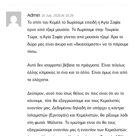
Admin
16 July, 2020 At 10:29
Το σπίτι του Κεμάλ το δωρίσαμε επειδή η Αγία Σοφία
έγινε από τζαμί μουσείο. Το δωρίσαμε στην Τουρκία.
Τώρα, η Αγία Σοφία γίνεται από μουσείο τζαμί. Άρα το
δώρο μας είναι άκυρο και «δικαιούμαστε» να το πάρουμε
πίσω.
Αυτό δεν ισορροπεί βέβαια τα πράγματα. Είναι τελείως
άλλης κλίμακας το ένα και το άλλο. Είναι όμως ένα από
τα ελάχιστα.
Δεύτερον, αυτό που ίσως θέλεις αν πεις είναι ότι αν το
κάνουμε, τότε θα εξαγριώσουμε και τους Κεμαλιστές
εναντίον μας. Δεδομένου δηλαδή ότι υπάρχει η κόντρα
Ισλαμιστών (Ερντογάν) και Κεμαλιστών, θα ρίξουμε λάδι
στη φωτιά. Μάλιστα. Το ερώτημα είναι ότι θα τους
εξαγριώσουμε εναντίον μας ή εναντίον των Κεμαλιστών;