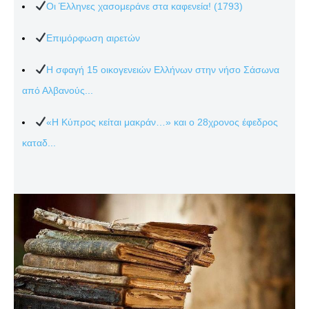
Οι Έλληνες χασομεράνε στα καφενεία! (1793)
Επιμόρφωση αιρετών
Η σφαγή 15 οικογενειών Ελλήνων στην νήσο Σάσωνα
από Αλβανούς...
«Η Κύπρος κείται μακράν…» και ο 28χρονος έφεδρος
καταδ...