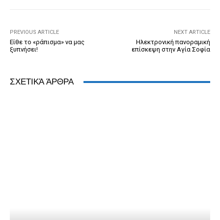
o
er
dl
p
k
y
PREVIOUS ARTICLE
NEXT ARTICLE
Είθε το «ράπισμα» να μας
Ηλεκτρονική πανοραμική
ξυπνήσει!
επίσκεψη στην Αγία Σοφία
ΣΧΕΤΙΚΆ ΆΡΘΡΑ