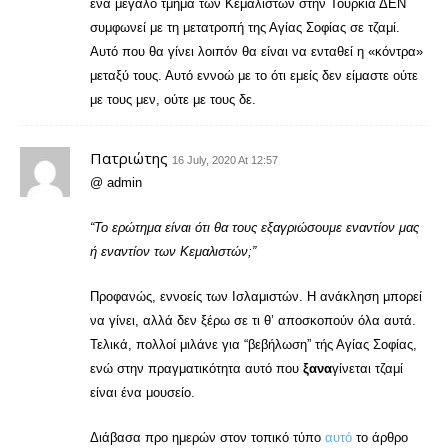
ένα μεγάλο τμήμα των Κεμαλιστών στην Τουρκία ΔΕΝ
συμφωνεί με τη μετατροπή της Αγίας Σοφίας σε τζαμί.
Αυτό που θα γίνει λοιπόν θα είναι να ενταθεί η «κόντρα»
μεταξύ τους. Αυτό εννοώ με το ότι εμείς δεν είμαστε ούτε
με τους μεν, ούτε με τους δε.
Πατριώτης
16 July, 2020 At 12:57
@ admin
“Το ερώτημα είναι ότι θα τους εξαγριώσουμε εναντίον μας
ή εναντίον των Κεμαλιστών;”
Προφανώς, εννοείς των Ισλαμιστών. Η ανάκληση μπορεί
να γίνει, αλλά δεν ξέρω σε τι θ’ αποσκοπούν όλα αυτά.
Τελικά, πολλοί μιλάνε για “βεβήλωση” τής Αγίας Σοφίας,
ενώ στην πραγματικότητα αυτό που
ξανα
γίνεται τζαμί
είναι ένα μουσείο.
Διάβασα προ ημερών στον τοπικό τύπο
αυτό
το άρθρο