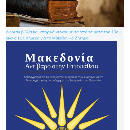
Δωρεάν βιβλία και ιστορικά ντοκουμέντα από τα μέσα του 19ου
αιώνα έως σήμερα για το Μακεδονικό Ζήτημα!