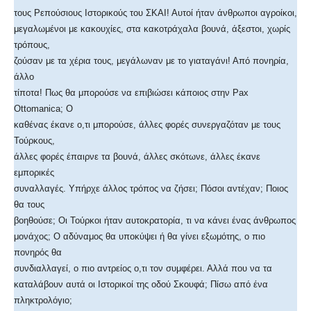
τους Ρεπούσιους Ιστορικούς του ΣΚΑΙ! Αυτοί ήταν άνθρωποι αγροίκοι,
μεγαλωμένοι με κακουχίες, στα κακοτράχαλα βουνά, άξεστοι, χωρίς
τρόπους,
ζούσαν με τα χέρια τους, μεγάλωναν με το γιαταγάνι! Από πονηρία,
άλλο
τίποτα! Πως θα μπορούσε να επιβιώσει κάποιος στην Pax
Ottomanica; Ο
καθένας έκανε ο,τι μπορούσε, άλλες φορές συνεργαζόταν με τους
Τούρκους,
άλλες φορές έπαιρνε τα βουνά, άλλες σκότωνε, άλλες έκανε
εμπορικές
συναλλαγές. Υπήρχε άλλος τρόπος να ζήσει; Πόσοι αντέχαν; Ποιος
θα τους
βοηθούσε; Οι Τούρκοι ήταν αυτοκρατορία, τι να κάνει ένας άνθρωπος
μονάχος; Ο αδύναμος θα υποκύψει ή θα γίνει εξωμότης, ο πιο
πονηρός θα
συνδιαλλαγεί, ο πιο αντρείος ο,τι τον συμφέρει. Αλλά που να τα
καταλάβουν αυτά οι Ιστορικοί της οδού Σκουφά; Πίσω από ένα
πληκτρολόγιο;