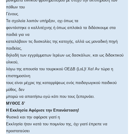
μαθήματα εθνικού φρονηματισμού με στόχο την εκπλήρωση των
πόθων του
Γένους.
Τα σχολεία λοιπόν υπήρξαν, οχι όπως τα
φαντάστηκε ο καλλιτέχνης ή όπως απλοϊκά τα διδάσκουμε στα
παιδιά για να
καταλάβουν τις δυσκολίες της κατοχής, αλλά ως μοναδική πηγή
παιδείας,
δηλαδή των εγγράμματων Ιερέων ως δασκάλων, και ως διδακτικού
υλικού,
λόγω της απουσία του τουρκικού ΟΕΔΒ (LoL)! Χα! Αν τώρα η
επιστημοσύνη
τους είναι μέχρις της καταρρίψεως ενός παιδαγωγικού παιδικού
μύθος, δεν
μπορώ να απαιτήσω εγώ κάτι που τους ξεπερνάει.
ΜΥΘΟΣ δ’
Η Εκκλησία Αφόρισε την Επανάσταση!
Φυσικά και την αφόρισε γιατί η
Εκκλησία ήταν κατά του ποιμνίου της, όχι γιατί έπρεπε να
προστατεύσει