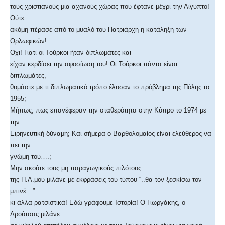
τους χριστιανούς μια αχανούς χώρας που έφτανε μέχρι την Αίγυπτο!
Ούτε
ακόμη πέρασε από το μυαλό του Πατριάρχη η κατάληξη των
Ορλωφικών!
Οχι! Γιατί οι Τούρκοι ήταν διπλωμάτες και
είχαν κερδίσει την αφοσίωση του! Οι Τούρκοι πάντα είναι
διπλωμάτες,
θυμάστε με τι διπλωματικό τρόπο έλυσαν το πρόβλημα της Πόλης το
1955;
Μήπως, πως επανέφεραν την σταθερότητα στην Κύπρο το 1974 με
την
Ειρηνευτική δύναμη; Και σήμερα ο Βαρθολομαίος είναι ελεύθερος να
πει την
γνώμη του….;
Μην ακούτε τους μη παραγωγικούς πιλότους
της Π.Α.μου μιλάνε με εκφράσεις του τύπου “..θα τον ξεσκίσω τον
μπινέ…”
κι άλλα ρατσιστικά! Εδώ γράφουμε Ιστορία! Ο Γιωργάκης, ο
Δρούτσας μιλάνε