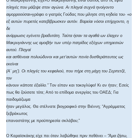
Ο Μακρυγιάννης είχε
«
Ο Μακρυγιάννης είναι σάπιος από τις εφτά
πληγές που μάζεψε στον αγώνα. Αι πληγαί συχνά ηνοίγοντο
αιμορροούσαι»
γράφει ο γιατρός Γούδας που μίλησε στη κηδεία του· «
ο
εξ αυτών πυρετός κατεβίβρωσκεν αυτόν. Βαρείαι νόσοι επήρχοντο, η
δε
ανάρρωσις εγένετο βραδυτάτη. Ταύτα ήσαν τα αγαθά ων έλαχεν ο
Μακρυγιάννης ως αμοιβήν των υπέρ πατρίδος εξόχων υπηρεσιών
αυτού. Πληγαί
και ασθένειαι πολυώδυνοι και μετ’αυτών πενία δυσθεράπευτος ως
εκείναι
(Α΄ μη’). Οι πληγές του κεφαλιού, που πήρε στη μάχη του Σερπετζέ,
τον
κάνουν κάποτε έξαλλο.”
Tον είπαν και τοκογλύφο! Kι αν ήταν; Εσείς
πως θα ζούσατε τότε; Από το επίδομα ανεργίας του ΟΑΕΔ; Για
παιδομάζωμα
ήταν μεγάλος. Θα στέλνατε βιογραφικό στην Βιέννη; “Αγράμματος
ξεβράκωτος
επαναστάτης με προϋπηρεσία σκλάβου;”
Ο Καραϊσκάκης είχε πει όταν λαβώθηκε πριν πεθάνει
– “Άμα ζήσω,