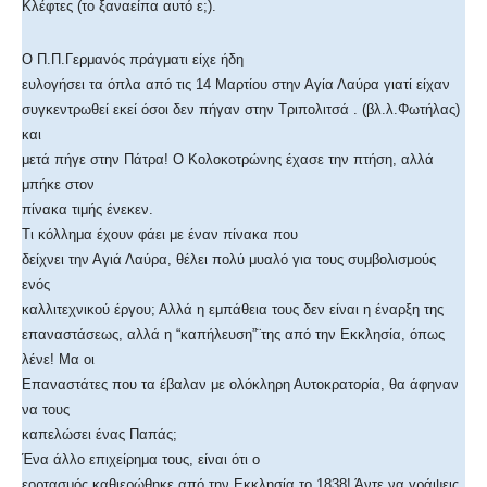
Κλέφτες (το ξαναείπα αυτό ε;).
Ο Π.Π.Γερμανός πράγματι είχε ήδη
ευλογήσει τα όπλα από τις 14 Μαρτίου στην Αγία Λαύρα γιατί είχαν
συγκεντρωθεί εκεί όσοι δεν πήγαν στην Τριπολιτσά . (βλ.λ.Φωτήλας)
και
μετά πήγε στην Πάτρα! Ο Κολοκοτρώνης έχασε την πτήση, αλλά
μπήκε στον
πίνακα τιμής ένεκεν.
Τι κόλλημα έχουν φάει με έναν πίνακα που
δείχνει την Αγιά Λαύρα, θέλει πολύ μυαλό για τους συμβολισμούς
ενός
καλλιτεχνικού έργου; Αλλά η εμπάθεια τους δεν είναι η έναρξη της
επαναστάσεως, αλλά η “καπήλευση”¨της από την Εκκλησία, όπως
λένε! Μα οι
Επαναστάτες που τα έβαλαν με ολόκληρη Αυτοκρατορία, θα άφηναν
να τους
καπελώσει ένας Παπάς;
Ένα άλλο επιχείρημα τους, είναι ότι ο
εορτασμός καθιερώθηκε από την Εκκλησία το 1838! Άντε να γράψεις