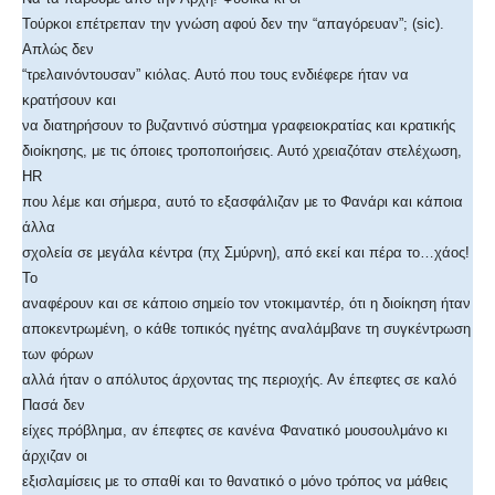
Τούρκοι επέτρεπαν την γνώση αφού δεν την “απαγόρευαν”; (sic).
Απλώς δεν
“τρελαινόντουσαν” κιόλας. Αυτό που τους ενδιέφερε ήταν να
κρατήσουν και
να διατηρήσουν το βυζαντινό σύστημα γραφειοκρατίας και κρατικής
διοίκησης, με τις όποιες τροποποιήσεις. Αυτό χρειαζόταν στελέχωση,
HR
που λέμε και σήμερα, αυτό το εξασφάλιζαν με το Φανάρι και κάποια
άλλα
σχολεία σε μεγάλα κέντρα (πχ Σμύρνη), από εκεί και πέρα το…χάος!
Το
αναφέρουν και σε κάποιο σημείο τον ντοκιμαντέρ, ότι η διοίκηση ήταν
αποκεντρωμένη, ο κάθε τοπικός ηγέτης αναλάμβανε τη συγκέντρωση
των φόρων
αλλά ήταν ο απόλυτος άρχοντας της περιοχής. Αν έπεφτες σε καλό
Πασά δεν
είχες πρόβλημα, αν έπεφτες σε κανένα Φανατικό μουσουλμάνο κι
άρχιζαν οι
εξισλαμίσεις με το σπαθί και το θανατικό ο μόνο τρόπος να μάθεις