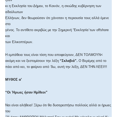
κι η Εκκλησία του Δήμου, το Κοινόν, η σκιώδης κυβέρνηση των
αδούλωτων
Ελλήνων, δεν θεωρούσαν ότι χάνοταν η περιουσία τους αλλά έμενε
στο
γένος. Το αντίθετο ακριβώς με την Σημερινή “Εκκλησία¨των offshore
και
των Ελικοπτέρων.
Η εμπάθεια τους είναι τόση που αποφεύγουν, ΔΕΝ ΤΟΛΜΟΥΝ<
ακόμη και να ξεστομίσουν την λέξη
“Σκλαβιά”.
Ο Βερέμης από το
πάει από κει, το φαίρνει από ‘δω, αυτή την λέξη, ΔΕΝ ΤΗΝ ΛΕΕΙ!!!
ΜΥΘΟΣ α’
“Οι Ήρωες ήσαν Ημίθεοι”
Ναι είναι αλήθεια! Ξέρω ότι θα δυσαρεστήσω πολλούς αλλά οι ήρωες
του