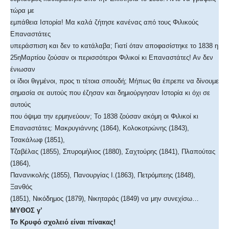
τώρα με
εμπάθεια Ιστορία! Μα καλά ζήτησε κανένας από τους Φιλικούς
Επαναστάτες
υπεράσπιση και δεν το κατάλαβα; Γιατί όταν αποφασίστηκε το 1838 η
25ηΜαρτίου ζούσαν οι περισσότεροι Φιλικοί κι Επαναστάτες! Αν δεν
ένιωσαν
οι ίδιοι θιγμένοι, προς τι τέτοια σπουδή; Μήπως θα έπρεπε να δίνουμε
σημασία σε αυτούς που έζησαν και δημιούργησαν Ιστορία κι όχι σε
αυτούς
που όψιμα την ερμηνεύουν; Το 1838 ζούσαν ακόμη οι Φιλικοί κι
Επαναστάτες: Μακρυγιάννης (1864), Κολοκοτρώνης (1843),
Τσακάλωφ (1851),
Τζαβέλας (1855), Σπυρομήλιος (1880), Σαχτούρης (1841), Πλαπούτας
(1864),
Πανανικολής (1855), Πανουργίας Ι.(1863), Πετρόμπεης (1848),
Ξανθός
(1851), Νικόδημος (1879), Νικηταράς (1849) να μην συνεχίσω…
ΜΥΘΟΣ γ’
Το Κρυφό σχολειό είναι πίνακας!