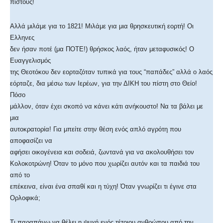
πιστούς!
Αλλά μιλάμε για το 1821! Μιλάμε για μια θρησκευτική εορτή! Οι
Ελληνες
δεν ήσαν ποτέ (μα ΠΟΤΕ!) θρήσκος λαός, ήταν μεταφυσικός! Ο
Ευαγγελισμός
της Θεοτόκου δεν εορταζόταν τυπικά για τους “παπάδες” αλλά ο λαός
εόρταζε, δια μέσω των Ιερέων, για την ΔΙΚΗ του πίστη στο Θείο!
Πόσο
μάλλον, όταν έχει σκοπό να κάνει κάτι ανήκουστο! Να τα βάλει με
μια
αυτοκρατορία! Για μπείτε στην θέση ενός απλό αγρότη που
αποφασίζει να
αφήσει οικογένεια και σοδειά, ζωντανά για να ακολουθήσει τον
Κολοκοτρώνη! Όταν το μόνο που χωρίζει αυτόν και τα παιδιά του
από το
επέκεινα, είναι ένα σπαθί και η τύχη! Όταν γνωρίζει τι έγινε στα
Ορλοφικά;
Τι παραπάνω να θέλει η ψυχή ενός τέτοιου ανθρώπου από την