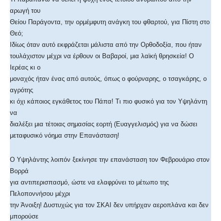
αρωγή του
Θείου Παράγοντα, την ορμέμφυτη ανάγκη του φθαρτού, για Πίστη στο
Θεό;
Ιδίως όταν αυτό εκφράζεται μάλιστα από την Ορθοδοξία, που ήταν
τουλάχιστον μέχρι να έρθουν οι Βαβαροί, μια λαϊκή θρησκεία! Ο
Ιερέας κι ο
μοναχός ήταν ένας από αυτούς, όπως ο φούρναρης, ο τσαγκάρης, ο
αγρότης
κι όχι κάποιος εγκάθετος του Πάπα! Τι πιο φυσικό για τον Υψηλάντη
να
διαλέξει μια τέτοιας σημασίας εορτή (Ευαγγελισμός) για να δώσει
μεταφυσικό νόημα στην Επανάσταση!
Ο Υψηλάντης λοιπόν ξεκίνησε την επανάσταση τον Φεβρουάριο στον
Βορρά
για αντιπερισπασμό, ώστε να ελαφρύνει το μέτωπο της
Πελοποννήσου μέχρι
την Άνοιξη! Δυστυχώς για τον ΣΚΑΙ δεν υπήρχαν αεροπλάνα και δεν
μπορούσε