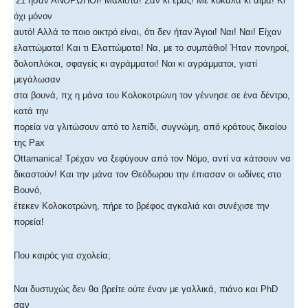
’21 ήσαν ΑΝΘΡΩΠΟΙ! Μάλιστα! Σαν κι εμάς! Με κόκαλα κι αίμα! Κι
όχι μόνον
αυτό! Αλλά το ποιο οικτρό είναι, ότι δεν ήταν Άγιοι! Ναι! Ναι! Είχαν
ελαττώματα! Και τι Ελαττώματα! Να, με το συμπάθιο! Ήταν πονηροί,
δολοπλόκοι, σφαγείς κι αγράμματοι! Ναι κι αγράμματοι, γιατί
μεγάλωσαν
στα βουνά, πχ η μάνα του Κολοκοτρώνη τον γέννησε σε ένα δέντρο,
κατά την
πορεία να γλιτώσουν από το λεπίδι, συγνώμη, από κράτους δικαίου
της Pax
Ottamanica! Τρέχαν να ξεφύγουν από τον Νόμο, αντί να κάτσουν να
δικαστούν! Και την μάνα τον Θεόδωρου την έπιασαν οι ωδίνες στο
Βουνό,
έτεκεν Κολοκοτρώνη, πήρε το βρέφος αγκαλιά και συνέχισε την
πορεία!
Που καιρός για σχολεία;
Ναι δυστυχώς δεν θα βρείτε ούτε έναν με γαλλικά, πιάνο και PhD
σαν