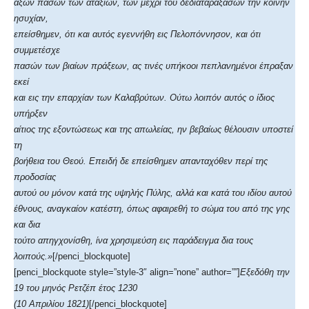
άξων πασών των αταξιών, των μέχρι του δεδιαταραξασών την κοινήν
ησυχίαν,
επείσθημεν, ότι και αυτός εγεννήθη εις Πελοπόννησον, και ότι
συμμετέσχε
πασών των βιαίων πράξεων, ας τινές υπήκοοι πεπλανημένοι έπραξαν
εκεί
και εις την επαρχίαν των Καλαβρύτων. Ούτω λοιπόν αυτός ο ίδιος
υπήρξεν
αίτιος της εξοντώσεως και της απωλείας, ην βεβαίως θέλουσιν υποστεί
τη
βοήθεια του Θεού. Επειδή δε επείσθημεν απανταχόθεν περί της
προδοσίας
αυτού ου μόνον κατά της υψηλής Πύλης, αλλά και κατά του ιδίου αυτού
έθνους, αναγκαίον κατέστη, όπως αφαιρεθή το σώμα του από της γης
και δια
τούτο απηγχονίσθη, ίνα χρησιμεύση εις παράδειγμα δια τους
λοιπούς.»
[/penci_blockquote]
[penci_blockquote style=”style-3″ align=”none” author=””]
Εξεδόθη την
19 του μηνός Ρετζέπ έτος 1230
(10 Απριλίου 1821)
[/penci_blockquote]