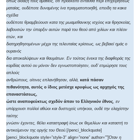
όπως διδάξη τους αμαθείς, ότι προέκειτο ενταύθα περί επιχειρήσεως
ματαίας, ουδέποτε δυναμένης ίνα πραγματοποιηθή, επειδη τα κακα
σχέδια
ουδέποτε θριαμβεύουσι κατα της μωαμεθανικης ισχύος και θρησκείας,
λαβουσών την ύπαρξιν αυτών παρά του θεού από χιλίων και πλέον
ετών, και
διατηρηθησομένων μέχρι της τελευταίας κρίσεως, ως βεβαιεί ημάς ο
ουρανός
δια αποκαλύψεων και θαυμάτων. Εν τούτοις ένεκα της διαφθοράς της
καρδίας αυτού ου μόνον δεν εγνωστοποίησεν, ουδ’ ετιμώρησε τους
απλούς
ανθρώπους, οίτινες επλανήθησαν, αλλά,
κατά πάσαν
πιθανότητα, αυτός ο ίδιος μετέσχε κρυφίως ως αρχηγός της
επαναστάσεως,
ώστε αναποφεύκτως σχεδόν άπαν το Ελληνικόν έθνος
, εν
υπάρχουσι πολλοί αθώοι και δυστυχείς υπήκοοι, ουδέ την ελαχίστην
ταύτης
γνώσιν έχοντες, θέλει καταστραφή ίσως εκ θεμελίων και καταστή το
αντικείμενον της οργής του Θεού.
[/penci_blockquote]
[penci_blockquote style=”style-3″ align=”none” author=””]
Όταν η