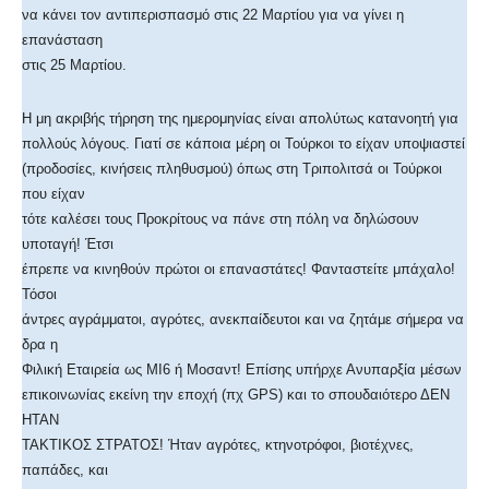
να κάνει τον αντιπερισπασμό στις 22 Μαρτίου για να γίνει η
επανάσταση
στις 25 Μαρτίου.
Η μη ακριβής τήρηση της ημερομηνίας είναι απολύτως κατανοητή για
πολλούς λόγους. Γιατί σε κάποια μέρη οι Τούρκοι το είχαν υποψιαστεί
(προδοσίες, κινήσεις πληθυσμού) όπως στη Τριπολιτσά οι Τούρκοι
που είχαν
τότε καλέσει τους Προκρίτους να πάνε στη πόλη να δηλώσουν
υποταγή! Έτσι
έπρεπε να κινηθούν πρώτοι οι επαναστάτες! Φανταστείτε μπάχαλο!
Τόσοι
άντρες αγράμματοι, αγρότες, ανεκπαίδευτοι και να ζητάμε σήμερα να
δρα η
Φιλική Εταιρεία ως ΜΙ6 ή Μοσαντ! Επίσης υπήρχε Ανυπαρξία μέσων
επικοινωνίας εκείνη την εποχή (πχ GPS) και το σπουδαιότερο ΔΕΝ
ΗΤΑΝ
ΤΑΚΤΙΚΟΣ ΣΤΡΑΤΟΣ! Ήταν αγρότες, κτηνοτρόφοι, βιοτέχνες,
παπάδες, και