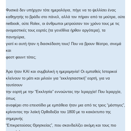
Φυσικά δεν υπήρχαν τότε ημερολόγια, πήγε να το ψελλίσει ένας
καθηγητής το βράδυ στο πάνελ, αλλά τον πήραν από τα μούτρα, ούτε
netbook, ούτε Rolex, οι άνθρωποι μετρούσαν τον χρόνο τους με τις
ονομαστικές τους εορτές (τα γενέθλια ήρθαν αργότερα), τα
πανηγύρια,
γιατί κι αυτή ήταν η διασκέδαση τους! Που να βρουν θέατρο, σινεμά
και
φαστ φουντ τότες;
Άρα ήταν ΚΑΙ και συμβολική η ημερομηνία! Οι εμπαθείς Ιστορικοί
κλείνουν το μάτι και μιλούν για “εκκλησιαστική” εορτή, για να
ταυτίσουν
την εορτή με την “Εκκλησία” εννοώντας την Ιεραρχία! Που Ιεραρχία,
όπως
αναφέρει στο επεισόδιο με εμπάθεια ήταν μια από τις τρεις “μάστιγες”,
κρίνοντας την λαϊκή Ορθοδοξία του 1800 με το κακέκτυπο της
σημερινής
“Επικρατούσας Θρησκείας”, που σκανδαλίζει ακόμη και τους πιο