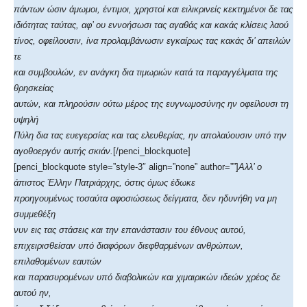
πάντων ώσιν άμωμοι, έντιμοι, χρηστοί και ειλικρινείς κεκτημένοι δε τας
ιδιότητας ταύτας, αφ’ ου εννοήσωσι τας αγαθάς και κακάς κλίσεις λαού
τίνος, οφείλουσιν, ίνα προλαμβάνωσιν εγκαίρως τας κακάς δι’ απειλών
τε
και συμβουλών, εν ανάγκη δια τιμωριών κατά τα παραγγέλματα της
θρησκείας
αυτών, και πληρούσιν ούτω μέρος της ευγνωμοσύνης ην οφείλουσι τη
υψηλή
Πύλη δια τας ευεγερσίας και τας ελευθερίας, ην απολαύουσιν υπό την
αγοθοεργόν αυτής σκιάν.
[/penci_blockquote]
[penci_blockquote style=”style-3″ align=”none” author=””]
Αλλ’ ο
άπιστος Έλλην Πατριάρχης, όστις όμως έδωκε
προηγουμένως τοσαύτα αφοσιώσεως δείγματα, δεν ηδυνήθη να μη
συμμεθέξη
νυν εις τας στάσεις και την επανάστασιν του έθνους αυτού,
επιχειρισθείσαν υπό διαφόρων διεφθαρμένων ανθρώπων,
επιλαθομένων εαυτών
και παρασυρομένων υπό διαβολικών και χιμαιρικών ιδεών χρέος δε
αυτού ην,