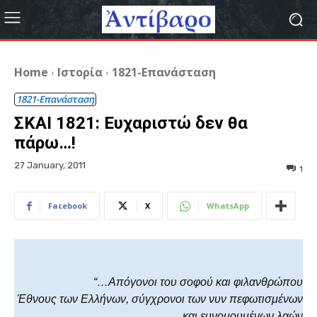
Home
Ιστορία
1821-Επανάσταση
1821-Επανάσταση
ΣΚΑΙ 1821: Ευχαριστώ δεν θα
πάρω…!
27 January, 2011
1
Facebook
X
WhatsApp
“…Aπόγονοι του σοφού και φιλανθρώπου
Έθνους των Eλλήνων, σύγχρονοι των νυν πεφωτισμένων
και ευνομουμένων λαών