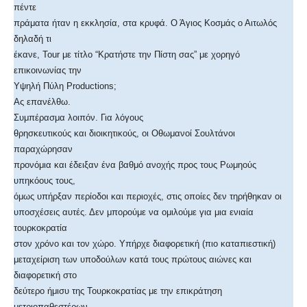
πέντε
πράματα ήταν η εκκλησία, στα κρυφά. Ο Άγιος Κοσμάς ο Αιτωλός
δηλαδή τι
έκανε, Tour με τίτλο “Κρατήστε την Πίστη σας” με χορηγό
επικοινωνίας την
Υψηλή Πύλη Productions;
Ας επανέλθω.
Συμπέρασμα λοιπόν. Για λόγους
θρησκευτικούς και διοικητικούς, οι Οθωμανοί Σουλτάνοι
παραχώρησαν
προνόμια και έδειξαν ένα βαθμό ανοχής προς τους Ρωμηούς
υπηκόους τους,
όμως υπήρξαν περίοδοι και περιοχές, στις οποίες δεν τηρήθηκαν οι
υποσχέσεις αυτές. Δεν μπορούμε να ομιλούμε για μια ενιαία
τουρκοκρατία
στον χρόνο και τον χώρο. Υπήρχε διαφορετική (πιο καταπιεστική)
μεταχείριση των υποδούλων κατά τους πρώτους αιώνες και
διαφορετική στο
δεύτερο ήμισυ της Τουρκοκρατίας με την επικράτηση
μετριοπαθεστέρων