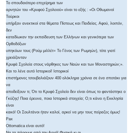
Το σπουδαιότερο επιχείρημα των
αρνητών του «Κρυφού Σχολειού» είναι το εξής : «Οι Οθωμανοί
Τούρκοι
υπήρξαν ανεκτικοί στα θέματα Πίστεως και Παιδείας. Αφού, λοιπόν,
δεν
καταδίωκαν την εκπαίδευση των Ελλήνων και γενικότερα των
Ορθοδόξων
υπηκόων τους (Ρούμ μιλλέτ= Το Γένος των Ρωμηών), τότε γιατί
χρειάζονταν
Κρυφά Σχολεία στους νάρθηκες των Ναών και των Μοναστηριών;».
Και το λένε αυτό Ιστορικοί! Ιστορικοί
επιστήμονες τσουβαλιάζουν 400 ολόκληρα χρόνια σε ένα σποτάκι για
να
αποδείξουν τι; Ότι το Κρυφό Σχολείο δεν είναι όπως το φαντάστηκε ο
Γκύζης! Ποια έρευνα, ποια Ιστορικά στοιχεία; Ο,τι κάνει η Εκκλησία
είναι
κακό! Οι Σουλτάνοι ήταν καλοί, αρκεί να μην τους πείραζες όμως!
Pax
Ottomatica είναι αυτό!
Να τα πάρουμε από την Αρχή! Φυσικά κι οι