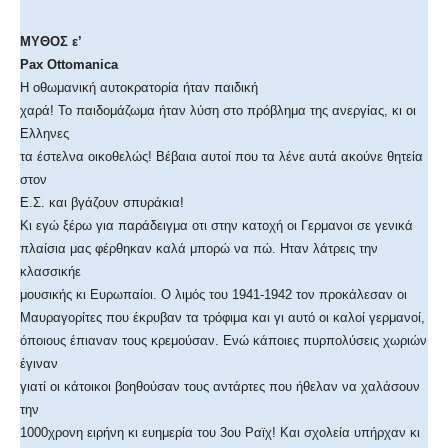
ΜΥΘΟΣ ε’
Pax Ottomanica
Η οθωμανική αυτοκρατορία ήταν παιδική
χαρά! Το παιδομάζωμα ήταν λύση στο πρόβλημα της ανεργίας, κι οι
Ελληνες
τα έστελνα οικοθελώς! Βέβαια αυτοί που τα λένε αυτά ακούνε θητεία
στον
Ε.Σ. και βγάζουν σπυράκια!
Κι εγώ ξέρω για παράδειγμα οτι στην κατοχή οι Γερμανοι σε γενικά
πλαίσια μας φέρθηκαν καλά μπορώ να πώ. Ηταν λάτρεις την
κλασσικήε
μουσικής κι Ευρωπαίοι. Ο λιμός του 1941-1942 τον προκάλεσαν οι
Μαυραγορίτες που έκρυβαν τα τρόφιμα και γι αυτό οι καλοί γερμανοί,
όποιους έπιαναν τους κρεμούσαν. Ενώ κάποιες πυρπολύσεις χωριών
έγιναν
γιατί οι κάτοικοι βοηθούσαν τους αντάρτες που ήθελαν να χαλάσουν
την
1000χρονη ειρήνη κι ευημερία του 3ου Ραϊχ! Και σχολεία υπήρχαν κι