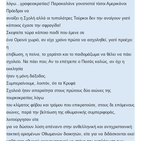
λόγω…γραφειοκρατίας! Παρακαλάνε γονατιστοί τόσοι Αμερικάνοι
Πρόεδροι να
ανοίξει η Σχολή αλλά οι τυπολάτρες Τούρκοι δεν την ανοίγουν γιατί
κάποιος έχασε την σφραγίδα!
Σκεφτείτε τώρα κάποιο παιδί που έμενε σε
ένα Ορεινό χωριό, αν είχε χρόνο πρώτα να ασχοληθεί, γιατί προέχει
η
επιβίωση, η πείνα, το χαράτσι και το παιδομάζωμα να θέλει να πάει
σχολείο. Να πάει που; Αν το επέτρεπε ο Πασάς καλώς, αν όχι η
εκκλησία
ήταν η μόνη διέξοδος.
Συμπεραίνουμε, λοιπόν, ότι τα Κρυφά
Σχολειά ήταν απαραίτητα στους πρώτους δύο αιώνες της
τουρκοκρατίας λόγω
του κλίματος φόβου και τρόμου που επικρατούσε, στους δε επόμενους
αιώνες, παρά την βελτίωση της οθωμανικής συμπεριφοράς,
λειτούργησαν είτε
για να δώσουν λύση απέναντι στην ανθελληνική και αντιχριστιανική
τακτική ορισμένων Οθωμανών διοικητών, είτε για να διδάσκονται εκεί