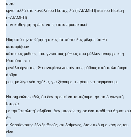
αυτό
έργο, αλλά στο κανάλι του Παπαχελά (ΕΛΙΑΜΕΠ) και του Βερέμη
(ΕΛΙΑΜΕΠ)
σαν καθηγητή πρέπει να είμαστε προσεκτικοί.
Ηδη από την συζήτηση ο κος Τατσόπουλος μίλησε ότι θα
καταρρίψουν
κάποιους μύθους. Του γνωστούς μύθους που μάλλον ανέφερε κι η
Ρεπούση στο
μεγάλο έργο της. Θα αναφέρω λοιπόν τους μύθους από παλαιότερο
άρθρο
μου, με λίγα νέα σχόλια, για ξέρουμε τι πρέπει να περιμένουμε.
Να σημειώσω εδώ, ότι δεν πρεπεί να ταυτίζουμε την παιδαγωγική
Ιστορία
με την “απόλυτη” αλήθεια. Δεν μπορείς πχ σε ένα παιδί του Δημοτικού
ότι
ο Καραϊσκάκης έβριζε Θεούς και δαίμονες, όταν ακόμη ο κόσμος του
είναι