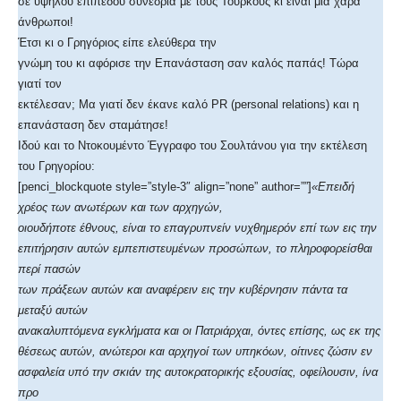
σε υψηλού επιπέδου συνέδρια με τους Τούρκους κι είναι μια χαρά
άνθρωποι!
Έτσι κι ο Γρηγόριος είπε ελεύθερα την
γνώμη του κι αφόρισε την Επανάσταση σαν καλός παπάς! Τώρα
γιατί τον
εκτέλεσαν; Μα γιατί δεν έκανε καλό PR (personal relations) και η
επανάσταση δεν σταμάτησε!
Ιδού και το Ντοκουμέντο Έγγραφο του Σουλτάνου για την εκτέλεση
του Γρηγορίου:
[penci_blockquote style=”style-3″ align=”none” author=””]
«Επειδή
χρέος των ανωτέρων και των αρχηγών,
οιουδήποτε έθνους, είναι το επαγρυπνείν νυχθημερόν επί των εις την
επιτήρησιν αυτών εμπεπιστευμένων προσώπων, το πληροφορείσθαι
περί πασών
των πράξεων αυτών και αναφέρειν εις την κυβέρνησιν πάντα τα
μεταξύ αυτών
ανακαλυπτόμενα εγκλήματα και οι Πατριάρχαι, όντες επίσης, ως εκ της
θέσεως αυτών, ανώτεροι και αρχηγοί των υπηκόων, οίτινες ζώσιν εν
ασφαλεία υπό την σκιάν της αυτοκρατορικής εξουσίας, οφείλουσιν, ίνα
προ