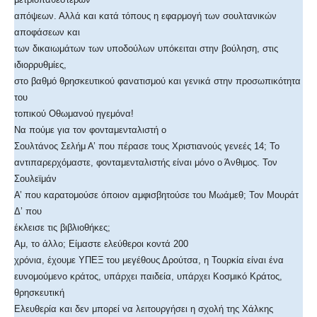
απόψεων. Αλλά και κατά τόπους η εφαρμογή των σουλτανικών
αποφάσεων και
των δικαιωμάτων των υποδούλων υπόκειται στην βούληση, στις
ιδιορρυθμίες,
στο βαθμό θρησκευτικού φανατισμού και γενικά στην προσωπικότητα
του
τοπικού Οθωμανού ηγεμόνα!
Να πούμε για τον φονταμενταλιστή ο
Σουλτάνος Σελήμ Α’ που πέρασε τους Χριστιανούς γενεές 14; Το
αντιπαρερχόμαστε, φονταμενταλιστής είναι μόνο ο Άνθιμος. Τον
Σουλεϊμάν
Α’ που καρατομούσε όποιον αμφισβητούσε του Μωάμεθ; Τον Μουράτ
Δ’ που
έκλεισε τις βιβλιοθήκες;
Αμ, το άλλο; Είμαστε ελεύθεροι κοντά 200
χρόνια, έχουμε ΥΠΕΞ του μεγέθους Δρούτσα, η Τουρκία είναι ένα
ευνομούμενο κράτος, υπάρχει παιδεία, υπάρχει Κοσμικό Κράτος,
θρησκευτική
Ελευθερία και δεν μπορεί να λειτουργήσει η σχολή της Χάλκης