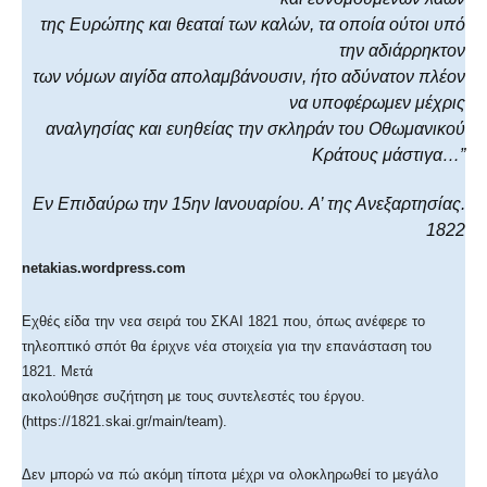
της Eυρώπης και θεαταί των καλών, τα οποία ούτοι υπό
την αδιάρρηκτον
των νόμων αιγίδα απολαμβάνουσιν, ήτο αδύνατον πλέον
να υποφέρωμεν μέχρις
αναλγησίας και ευηθείας την σκληράν του Oθωμανικού
Kράτους μάστιγα…”
Eν Eπιδαύρω την 15ην Iανουαρίου. A’ της Ανεξαρτησίας.
1822
netakias.wordpress.com
Εχθές είδα την νεα σειρά του ΣΚΑΙ 1821 που, όπως ανέφερε το
τηλεοπτικό σπότ θα έριχνε νέα στοιχεία για την επανάσταση του
1821. Μετά
ακολούθησε συζήτηση με τους συντελεστές του έργου.
(https://1821.skai.gr/main/team).
Δεν μπορώ να πώ ακόμη τίποτα μέχρι να ολοκληρωθεί το μεγάλο