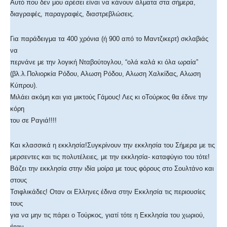
Αυτό που δεν μου αρέσει είναι να κάνουν άλματα στα σήμερα,
διαγραφές, παραγραφές, διαστρεβλώσεις.
Για παράδειγμα τα 400 χρόνια (ή 900 από το Μαντζικερτ) σκλαβιάς
να
περνάνε με την λογική Νταβούτογλου, “ολά καλά κι όλα ωραία”
(βλ.λ.Πολιορκία Ρόδου, Αλωση Ρόδου, Αλωση Χαλκίδας, Αλωση
Κύπρου).
Μιλάει ακόμη και για μικτούς Γάμους! Λες κι οΤούρκος θα έδινε την
κόρη
του σε Ραγιά!!!!
Και κλασσικά η εκκλησία!Συγκρίνουν την εκκλησία του Σήμερα με τις
μερσεντες και τις πολυτέλειες, με την εκκλησία- καταφύγιο του τότε!
Βάζει την εκκλησία στην ιδία μοίρα με τους φόρους στο Σουλτάνο και
στους
Τσιφλικάδες! Οταν οι Ελληνες έδινα στην Εκκλησία τις περιουσίες
τους
για να μην τις πάρει ο Τούρκος, γιατί τότε η Εκκλησία του χωριού,
ήταν