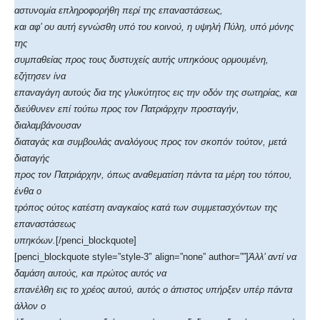
αστυνομία επληροφορήθη περί της επαναστάσεως,
και αφ’ ου αυτή εγνώσθη υπό του κοινού, η υψηλή Πύλη, υπό μόνης
της
συμπαθείας προς τους δυστυχείς αυτής υπηκόους ορμουμένη,
εζήτησεν ίνα
επαναγάγη αυτούς δια της γλυκύτητος εις την οδόν της σωτηρίας, και
διεύθυνεν επί τούτω προς τον Πατριάρχην προσταγήν,
διαλαμβάνουσαν
διαταγάς και συμβουλάς αναλόγους προς τον σκοπόν τούτον, μετά
διαταγής
προς τον Πατριάρχην, όπως αναθεματίση πάντα τα μέρη του τόπου,
ένθα ο
τρόπος ούτος κατέστη αναγκαίος κατά των συμμετασχόντων της
επαναστάσεως
υπηκόων.
[/penci_blockquote]
[penci_blockquote style=”style-3″ align=”none” author=””]
Άλλ’ αντί να
δαμάση αυτούς, και πρώτος αυτός να
επανέλθη εις το χρέος αυτού, αυτός ο άπιστος υπήρξεν υπέρ πάντα
άλλον ο