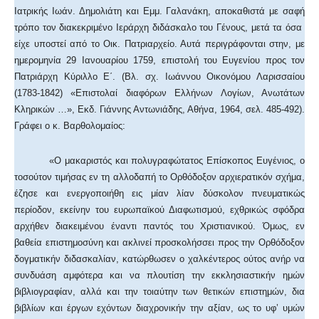
Ιατρικής Ιωάν. Δημολιάτη και Εμμ. Γαλανάκη, αποκαθιστά με σαφή
τρόπο τον διακεκριμένο Ιεράρχη διδάσκαλο του Γένους, μετά τα όσα
είχε υποστεί από το Οικ. Πατριαρχείο. Αυτά περιγράφονται στην, με
ημερομηνία 29 Ιανουαρίου 1759, επιστολή του Ευγενίου προς τον
Πατριάρχη Κύριλλο Ε΄. (Βλ. σχ. Ιωάννου Οικονόμου Λαρισσαίου
(1783-1842) «Επιστολαί διαφόρων Ελλήνων Λογίων, Ανωτάτων
Κληρικών …», Εκδ. Γιάννης Αντωνιάδης, Αθήνα, 1964, σελ. 485-492).
Γράφει ο κ. Βαρθολομαίος:
«Ο μακαριστός και πολυγραφώτατος Επίσκοπος Ευγένιος, ο
τοσούτον τιμήσας εν τη αλλοδαπή το Ορθόδοξον αρχιερατικόν σχήμα,
έζησε και ενεργοποιήθη εις μίαν λίαν δύσκολον πνευματικώς
περίοδον, εκείνην του ευρωπαϊκού Διαφωτισμού, εχθρικώς σφόδρα
αρχήθεν διακειμένου έναντι παντός του Χριστιανικού. Όμως, εν
βαθεία επιστημοσύνη και ακλινεί προσκολήσσει προς την Ορθόδοξον
δογματικήν διδασκαλίαν, κατώρθωσεν ο χαλκέντερος ούτος ανήρ να
συνδυάση αμφότερα και να πλουτίση την εκκλησιαστικήν ημών
βιβλιογραφίαν, αλλά και την τοιαύτην των θετικών επιστημών, δια
βιβλίων και έργων εχόντων διαχρονικήν την αξίαν, ως το υφ’ υμών