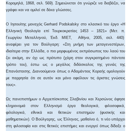
Κορομηλά, 1868, σελ. 569). Σημειώνεται ότι γνώριζε να διαβάζει, να
γράφει και να ομιλεί σε δέκα γλώσσες.
Ο Ιησουίτης μοναχός Gerhard Podskalsky στο κλασικό του έργο «Η
Ελληνική Θεολογία επί Τουρκοκρατίας 1453 – 1821» (Μετ. π.
Γεωργίου Μεταλληνού, Έκδ. ΜΙΕΤ, Αθήνα, 2005, σελ. 440)
αναφέρει για τον Βούλγαρη: «Στη μνήμη των μεταγενεστέρων,
ιδιαίτερα στην Ελλάδα, ο πιο μορφωμένος εκπρόσωπος του λαού του
ζει ακόμη, αν όχι ως πρότυπο (χάρη στον συγκρατημένο πάντοτε
τρόπο του), έστω ως ο μεγάλος διδάσκαλος της γενιάς της
Επανάστασης. Διανοούμενοι όπως ο Αδαμάντιος Κοραής ομολογούν
με παρρησία ότι σε αυτόν και μόνο οφείλουν τις άριστες γνώσεις
τους».
Ως πανεπιστήμων ο Αρχιεπίσκοπος Σλαβινίου και Χερσώνος άφησε
κληρονομιά στον Ελληνισμό έργα θεολογικά, φιλοσοφικά,
φιλολογικά, εθνικά και θετικών επιστημών (φυσικής και
μαθηματικών). Ο Βούλγαρης, ως Έλληνας, μαθαίνει ό, τι νέο υπάρχει
στη φιλοσοφία και στις θετικές επιστήμες και ενεργεί όπως δίδαξε ο