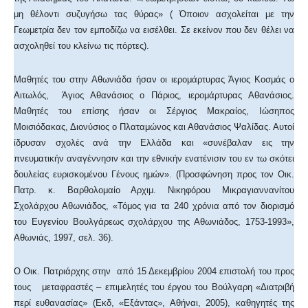
μη θέλοντι συζυγήσω τας θύρας» ( Όποιον ασχολείται με την
Γεωμετρία δεν τον εμποδίζω να εισέλθει. Σε εκείνον που δεν θέλει να
ασχοληθεί του κλείνω τις πόρτες).
Μαθητές του στην Αθωνιάδα ήσαν οι ιερομάρτυρας Άγιος Κοσμάς ο
Αιτωλός, Άγιος Αθανάσιος ο Πάριος, ιερομάρτυρας Αθανάσιος.
Μαθητές του επίσης ήσαν οι Σέργιος Μακραίος, Ιώσηπος
Μοισιόδακας, Διονύσιος ο Πλαταμώνος και Αθανάσιος Ψαλίδας. Αυτοί
ίδρυσαν σχολές ανά την Ελλάδα και «συνέβαλαν εις την
πνευματικήν αναγέννησιν και την εθνικήν ενατένισιν του εν τω σκότει
δουλείας ευρισκομένου Γένους ημών». (Προσφώνηση προς τον Οικ.
Πατρ. κ. Βαρθολομαίο Αρχιμ. Νικηφόρου Μικραγιαννανίτου
Σχολάρχου Αθωνιάδος, «Τόμος για τα 240 χρόνια από τον διορισμό
του Ευγενίου Βουλγάρεως σχολάρχου της Αθωνιάδος, 1753-1993»,
Αθωνιάς, 1997, σελ. 36).
Ο Οικ. Πατριάρχης στην από 15 Δεκεμβρίου 2004 επιστολή του προς
τους μεταφραστές – επιμελητές του έργου του Βούλγαρη «Διατριβή
περί ευθανασίας» (Εκδ, «Εξάντας», Αθήναι, 2005), καθηγητές της