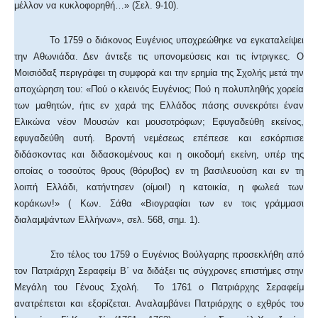
μέλλον να κυκλοφορηθή…» (Σελ. 9-10).
Το 1759 ο διάκονος Ευγένιος υποχρεώθηκε να εγκαταλείψει
την Αθωνιάδα. Δεν άντεξε τις υπονομεύσεις και τις ίντριγκες. Ο
Μοισιόδαξ περιγράφει τη συμφορά και την ερημία της Σχολής μετά την
αποχώρηση του: «Πού ο κλεινός Ευγένιος; Πού η πολυπληθής χορεία
των μαθητών, ήτις εν χαρά της Ελλάδος πάσης συνεκρότει έναν
Ελικώνα νέον Μουσών και μουσοτρόφων; Εφυγαδεύθη εκείνος,
εφυγαδεύθη αυτή. Βροντή νεμέσεως επέπεσε και εσκόρπισε
διδάσκοντας και διδασκομένους και η οικοδομή εκείνη, υπέρ της
οποίας ο τοσούτος θρους (θόρυβος) εν τη βασιλευούση και εν τη
λοιπή Ελλάδι, κατήντησεν (οίμοι!) η κατοικία, η φωλεά των
κοράκων!» ( Κων. Σάθα «Βιογραφίαι των εν τοις γράμμασι
διαλαμψάντων Ελλήνων», σελ. 568, σημ. 1).
Στο τέλος του 1759 ο Ευγένιος Βούλγαρης προσεκλήθη από
τον Πατριάρχη Σεραφείμ Β΄ να διδάξει τις σύγχρονες επιστήμες στην
Μεγάλη του Γένους Σχολή. Το 1761 ο Πατριάρχης Σεραφείμ
ανατρέπεται και εξορίζεται. Αναλαμβάνει Πατριάρχης ο εχθρός του