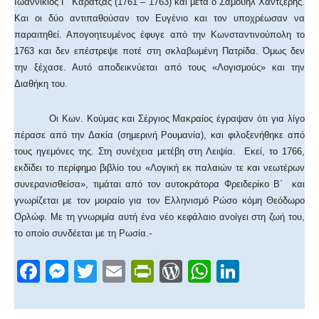
Ιωαννίκιος Γ΄ Καρατζάς (1761 – 1763) και μετά ο Σαμουήλ Χαντζερής.
Και οι δύο αντιπαθούσαν τον Ευγένιο και τον υποχρέωσαν να
παραιτηθεί. Απογοητευμένος έφυγε από την Κωνσταντινούπολη το
1763 και δεν επέστρεψε ποτέ στη σκλαβωμένη Πατρίδα. Όμως δεν
την ξέχασε. Αυτό αποδεικνύεται από τους «Λογισμούς» και την
Διαθήκη του.
Οι Κων. Κούμας και Σέργιος Μακραίος έγραψαν ότι για λίγο
πέρασε από την Δακία (σημερινή Ρουμανία), και φιλοξενήθηκε από
τους ηγεμόνες της. Στη συνέχεια μετέβη στη Λειψία. Εκεί, το 1766,
εκδίδει το περίφημο βιβλίο του «Λογική εκ παλαιών τε και νεωτέρων
συνερανισθείσα», τιμάται από τον αυτοκράτορα Φρειδερίκο Β΄ και
γνωρίζεται με τον μοιραίο για τον Ελληνισμό Ρώσο κόμη Θεόδωρο
Ορλώφ. Με τη γνωριμία αυτή ένα νέο κεφάλαιο ανοίγει στη ζωή του,
το οποίο συνδέεται με τη Ρωσία.-
F
M
T
E
Pr
W
W
Li
a
e
wi
m
in
or
h
n
c
ss
tt
ail
tF
d
at
k