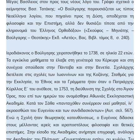
Μέγας Βασίλειος στον προς τους νέους λόγο του. Γράφει σχετικά ο
αείμνηστος Βασ. Τατάκης: «Ο Βούλγαρης παρουσιάζεται ως τύπος
Νεοέλληνα λογίου, που πηγαίνει προς τη Δύση, αποδέχεται τη
φιλοσοφία και την Επιστήμη, αλλά δεν θυσιάζει τίποτε από την
κληρονομιά του Έλληνος Ορθοδόξου» («Σκούφος – Μηνιάτης –
Βούλγαρης – Θεοτόκης» Εκδ. «Αετός», Βας. Βιβλ. τόμος 8, σ. 240).
Ιεροδιάκονος ο Βούλγαρης χειροτονήθηκε το 1738, σε ηλικία 22 ετών.
Τα εγκύκλια μαθήματα τα έλαβε στη γενέτειρά του Κέρκυρα και στη
συνέχεια σπούδασε στην Πάντοβα και στην Βενετία. Σχολάρχης
διετέλεσε στις σχολές των Ιωαννίνων και της Κοζάνης. Σταθμός για
την Εκκλησία, το Έθνος και τα Γράμματα ήταν όταν ο Πατριάρχης
Κύριλλος Ε΄ του ανέθεσε, το 1753, τη διεύθυνση της Σχολής στο Άγιον
Όρος, που επί των ημερών του ονομάσθηκε Αθωνιάς Εκκλησιαστική
Ακαδημία. Κατά τον Σάθα «πανταχόθεν συνέρρεον εκεί μαθηταί, ίν’
ακροασθώσι του Ευγενίου και των συνδιδασκόντων» (Αυτ. σελ. 567).
Ενώ η Σχολή ήταν θεωρητικής κατευθύνσεως, ο Ευγένιος δίδασκε
στους μέλλοντας ιερείς και ιεραποστόλους φιλοσοφία και θετικές
επιστήμες. Στην είσοδο της Ακαδημίας ανήρτησε επιγραφή, ανάλογη
της Ακαδημίας του Πλάτωνα: «Γεωμετρήσεων εισίτω, ου κωλύω. Τω