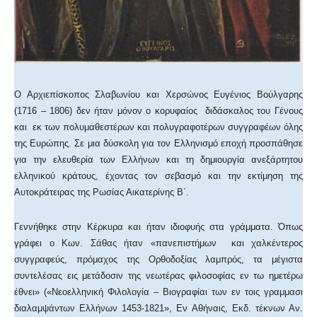
Ο Αρχιεπίσκοπος Σλαβωνίου και Χερσώνος Ευγένιος Βούλγαρης
(1716 – 1806) δεν ήταν μόνον ο κορυφαίος διδάσκαλος του Γένους
και εκ των πολυμαθεστέρων και πολυγραφοτέρων συγγραφέων όλης
της Ευρώπης. Σε μια δύσκολη για τον Ελληνισμό εποχή προσπάθησε
για την ελευθερία των Ελλήνων και τη δημιουργία ανεξάρτητου
ελληνικού κράτους, έχοντας τον σεβασμό και την εκτίμηση της
Αυτοκράτειρας της Ρωσίας Αικατερίνης Β΄.
Γεννήθηκε στην Κέρκυρα και ήταν ιδιοφυής στα γράμματα. Όπως
γράφει ο Κων. Σάθας ήταν «πανεπιστήμων και χαλκέντερος
συγγραφεύς, πρόμαχος της Ορθοδοξίας λαμπρός, τα μέγιστα
συντελέσας εις μετάδοσιν της νεωτέρας φιλοσοφίας εν τω ημετέρω
έθνει» («Νεοελληνική Φιλολογία – Βιογραφίαι των εν τοις γραμμασι
διαλαμψάντων Ελλήνων 1453-1821», Εν Αθήναις, Εκδ. τέκνων Αν.