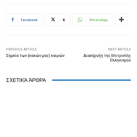
e
e
er
ri
Pr
s
e
b
n
e
e
A
dI
Facebook
X
WhatsApp
o
g
n
ss
p
n
o
er
dl
p
k
y
PREVIOUS ARTICLE
NEXT ARTICLE
Σημεία των (κακών μας) καιρών
Διακήρυξη της Επιτροπής
Ελληνισμού
ΣΧΕΤΙΚΆ ΆΡΘΡΑ