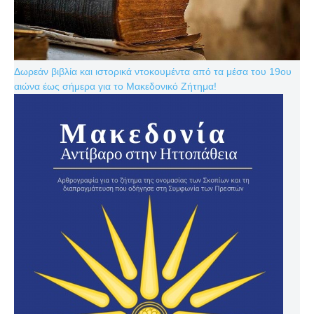
Δωρεάν βιβλία και ιστορικά ντοκουμέντα από τα μέσα του 19ου
αιώνα έως σήμερα για το Μακεδονικό Ζήτημα!