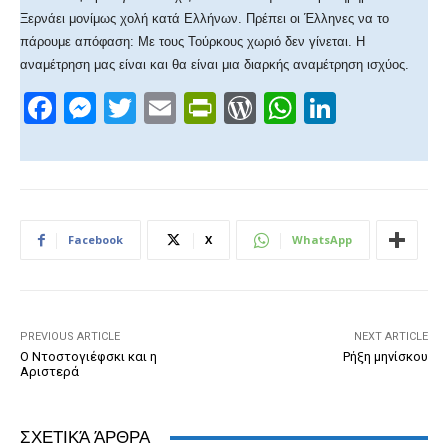
Ξερνάει μονίμως χολή κατά Ελλήνων. Πρέπει οι Έλληνες να το
πάρουμε απόφαση: Με τους Τούρκους χωριό δεν γίνεται. Η
αναμέτρηση μας είναι και θα είναι μια διαρκής αναμέτρηση ισχύος.
F
M
T
E
Pr
W
W
Li
a
e
wi
m
in
or
h
n
c
ss
tt
ail
tF
d
at
k
e
e
er
ri
Pr
s
e
b
n
e
e
A
dI
Facebook
X
WhatsApp
o
g
n
ss
p
n
o
er
dl
p
k
y
PREVIOUS ARTICLE
NEXT ARTICLE
Ο Ντοστογιέφσκι και η
Ρήξη μηνίσκου
Αριστερά
ΣΧΕΤΙΚΆ ΆΡΘΡΑ