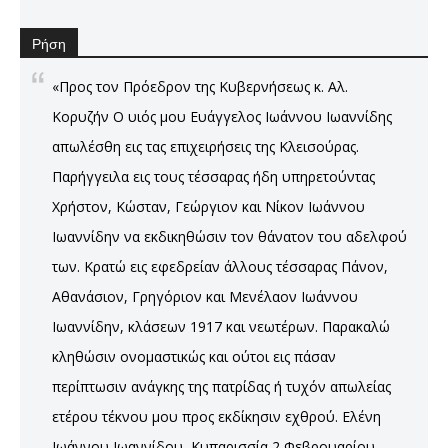
Ρήση
«Προς τον Πρόεδρον της Κυβερνήσεως κ. Αλ.
Κορυζήν Ο υιός μου Ευάγγελος Ιωάννου Ιωαννίδης
απωλέσθη εις τας επιχειρήσεις της Κλεισούρας.
Παρήγγειλα εις τους τέσσαρας ήδη υπηρετούντας
Χρήστον, Κώσταν, Γεώργιον και Νίκον Ιωάννου
Ιωαννίδην να εκδικηθώσιν τον θάνατον του αδελφού
των. Κρατώ εις εφεδρείαν άλλους τέσσαρας Πάνον,
Αθανάσιον, Γρηγόριον και Μενέλαον Ιωάννου
Ιωαννίδην, κλάσεων 1917 και νεωτέρων. Παρακαλώ
κληθώσιν ονομαστικώς και ούτοι εις πάσαν
περίπτωσιν ανάγκης της πατρίδας ή τυχόν απωλείας
ετέρου τέκνου μου προς εκδίκησιν εχθρού. Ελένη
Ιωάννου Ιωαννίδου, Κυπαρισσία 2 Φεβρουαρίου