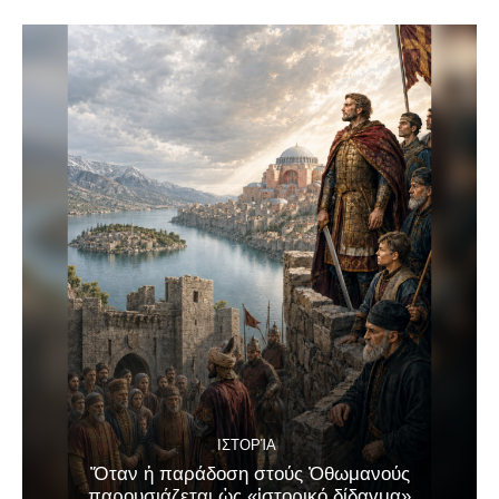
ΙΣΤΟΡΊΑ
Ὅταν ἡ παράδοση στούς Ὀθωμανούς
παρουσιάζεται ὡς «ἱστορικό δίδαγμα»