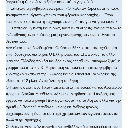
θρησκεία (μήπως δεν το ζούμε και αυτό το γεγονός;).
Επιεικώς μη σοβαρές ερωτήσεις: «Οι καλικάντζαροι είναι τα καλά
πνεύματα των Χριστουγέννων που φέρνουν καλοτυχία;», «Όταν
κάποιος αρρωσταίνει, φτιάχνουμε φανουρόπιτα για να γίνει καλά;»
Η πατρίδα, η πίστη και η οικογένεια είναι οι τρείς βασικοί πυλώνες
ενός έθνους, ενός κράτους μιας οργανωμένης κοινωνίας. Είναι τα
θεμέλια τους.
Δεν είμαστε σε ιδεώδη φάση. Οι θεσμοί βάλλονται πανταχόθεν και
είναι δυστυχώς διάτρητοι. Ο Ελληνισμός του Εξωτερικού, το άλλο
μισό της Ελλάδος που ζει και δρα εκτός ελλαδικών συνόρων ζητεί με
γράμμα του από τον Κ. Μητσοτάκη να ασκήσει τα αδιαμφησβήτητο
κυριαρχικό δικαίωμα της Ελλάδος και να επεκτείνει τα χωρικά της
ύδατα στα 12 μίλια. Αναπάντητη η έκκληση.
Ο Πέρσης στρατηγός Τριτανταίχμης μετά την ναυμαχία του Αρτεμισίου
προς τον βασιλιά Μαρδόνιο: «Αλίμονο Μαρδόνιε με τί άνδρες μας
έφερες να πολεμήσουμε! Δεν αγωνίζονται για τα λεφτά, άλλα για την
αρετή!» («Βασιλεύ Μαρδόνιε, κείους επ΄άνδρας ήγαγες
μαχεσομένους ημέας,
οι ου περί χρημάτων τον αγώνα ποιεύνται,
αλλά περί αρετής!»).
Ο ελεεινός Ερντογάν συνεχίζει να ανθελληνικά παραληρήματά του.