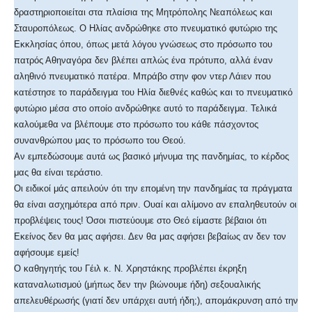
δραστηριοποιείται στα πλαίσια της Μητρόπολης Νεαπόλεως και
Σταυροπόλεως. Ο Ηλίας ανδρώθηκε στο πνευματικό φυτώριο της
Εκκλησίας όπου, όπως μετά λόγου γνώσεως στο πρόσωπο του
πατρός Αθηναγόρα δεν βλέπει απλώς ένα πρότυπο, αλλά έναν
αληθινό πνευματικό πατέρα. Μπράβο στην φον ντερ Λάιεν που
κατέστησε το παράδειγμα του Ηλία διεθνές καθώς και το πνευματικό
φυτώριο μέσα στο οποίο ανδρώθηκε αυτό το παράδειγμα. Τελικά
καλούμεθα να βλέπουμε στο πρόσωπο του κάθε πάσχοντος
συνανθρώπου μας το πρόσωπο του Θεού.
Αν εμπεδώσουμε αυτά ως βασικό μήνυμα της πανδημίας, το κέρδος
μας θα είναι τεράστιο.
Οι ειδικοί μάς απειλούν ότι την επομένη την πανδημίας τα πράγματα
θα είναι ασχημότερα από πριν. Ουαί και αλίμονο αν επαληθευτούν οι
προβλέψεις τους! Όσοι πιστεύουμε στο Θεό είμαστε βέβαιοι ότι
Εκείνος δεν θα μας αφήσει. Δεν θα μας αφήσει βεβαίως αν δεν τον
αφήσουμε εμείς!
Ο καθηγητής του Γέιλ κ. Ν. Χρηστάκης προβλέπει έκρηξη
καταναλωτισμού (μήπως δεν την βιώνουμε ήδη) σεξουαλικής
απελευθέρωσής (γιατί δεν υπάρχει αυτή ήδη;), απομάκρυνση από την