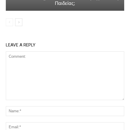
Παιδείας;
LEAVE A REPLY
Comment:
Na
Ema