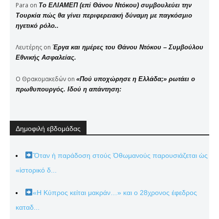
Para
on
Το ΕΛΙΑΜΕΠ (επί Θάνου Ντόκου) συμβουλεύει την
Τουρκία πώς θα γίνει περιφερειακή δύναμη με παγκόσμιο
ηγετικό ρόλο..
Λευτέρης
on
Έργα και ημέρες του Θάνου Ντόκου – Συμβούλου
Εθνικής Ασφαλείας.
Ο Θρακομακεδών
on
«Πού υποχώρησε η Ελλάδα;» ρωτάει ο
πρωθυπουργός. Ιδού η απάντηση:
Δημοφιλή εβδομάδας
Ὅταν ἡ παράδοση στούς Ὀθωμανούς παρουσιάζεται ὡς
«ἱστορικό δ...
«Η Κύπρος κείται μακράν…» και ο 28χρονος έφεδρος
καταδ...