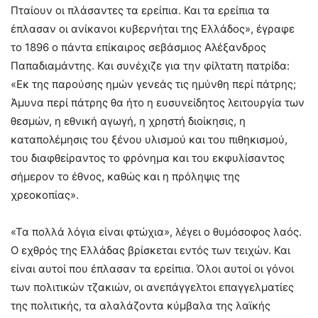
Πταίουν οι πλάσαντες τα ερείπια. Και τα ερείπια τα
έπλασαν οι ανίκανοι κυβερνήται της Ελλάδος», έγραφε
το 1896 ο πάντα επίκαιρος σεβάσμιος Αλέξανδρος
Παπαδιαμάντης. Και συνέχιζε για την φίλτατη πατρίδα:
«Εκ της παρούσης ημών γενεάς τις ημύνθη περί πάτρης;
Άμυνα περί πάτρης θα ήτο η ευσυνείδητος λειτουργία των
θεσμών, η εθνική αγωγή, η χρηστή διοίκησις, η
καταπολέμησις του ξένου υλισμού και του πιθηκισμού,
του διαφθείραντος το φρόνημα και του εκφυλίσαντος
σήμερον το έθνος, καθώς και η πρόληψις της
χρεοκοπίας».
«Τα πολλά λόγια είναι φτώχια», λέγει ο θυμόσοφος λαός.
Ο εχθρός της Ελλάδας βρίσκεται εντός των τειχών. Και
είναι αυτοί που έπλασαν τα ερείπια. Όλοι αυτοί οι γόνοι
των πολιτικών τζακιών, οι ανεπάγγελτοι επαγγελματίες
της πολιτικής, τα αλαλάζοντα κύμβαλα της λαϊκής