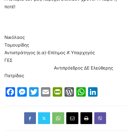
ποτέ!
Νικόλαος
Ταμουρίδης
Αντιστράτηγος (ε.α)-Επίτιμος Α’ Υπαρχηγός
ΓΕΣ
Αντιπρόεδρος ΔΕ Ελεύθερης
Πατρίδας
Facebook
Messenger
Twitter
Email
PrintFriendly
WordPress
WhatsAp
LinkedI