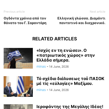
Previous article
Next article
Ογδόντα χρόνια από τον
Ελληνική γλώσσα. Διαμάντι
θάνατο του Γ. Σαραντάρη
παντοτινό και διαχρονικό.
RELATED ARTICLES
«Ισχύς εν τη ενώσει». Ο
«πατριωτικός χώρος» στην
Ελλάδα σήμερα.
minas
-
14 June, 2026
Τό σχέδιο διάλυσεως τοῦ ΠΑΣΟΚ
μέ τίς «εὐλογίες» Μαξίμου.
minas
-
14 June, 2026
Ιεροφάντης της Μεγάλης Ιδέας!