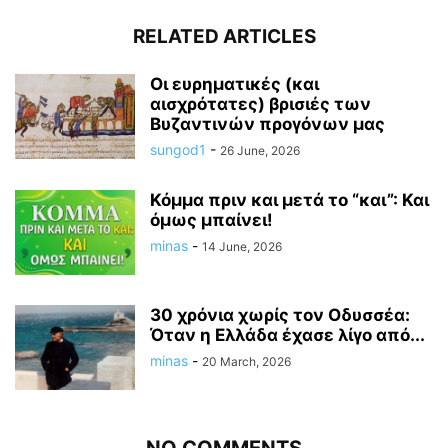
RELATED ARTICLES
Οι ευρηματικές (και
αισχρότατες) βρισιές των
Βυζαντινών προγόνων μας
sungod1
-
26 June, 2026
Κόμμα πριν και μετά το “και”: Και
όμως μπαίνει!
minas
-
14 June, 2026
30 χρόνια χωρίς τον Οδυσσέα:
Όταν η Ελλάδα έχασε λίγο από...
minas
-
20 March, 2026