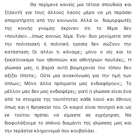
Θα περίμενε κανείς μια τέτοια σπουδαία και
ζηλευτή για τους άλλους λαούς μέρα να μη περάσει
απαρατήρητη από την κοινωνία. Αλλά οι διαμορφωτές
της κοινής γνώμης έκριναν ότι το θέμα δεν
«πουλάει»….όπως κοινώς λέμε. Ένα- δυο μηνύματα από
την πολιτειακή ή πολιτική ηγεσία δεν σώζουν την
κατάσταση Οι άλλοι τι κάναμε;; μόνο ο ιός και το
ξεκατίνιασμα των ηθοποιών και αθλητριών πουλάει;;. Η
γλώσσα μας, η βαριά αυτή βιομηχανία του τόπου δεν
αξίζει τίποτα;;. Ούτε μια ανακοίνωση για την τιμή των
όπλων;; Μόνο άλλα πράγματα μας ενδιαφέρουν;;. Το
μέλλον μας δεν μας ενδιαφέρει;; γιατί η γλώσσα είναι ένα
από τα στοιχεία της ταυτότητας κάθε λαού και έθνους
όπως και η θρησκεία του. Οι καιροί είναι πονηροί και ως
εκ τούτου πρέπει να είμαστε σε εγρήγορση. Να
διαφυλάξουμε το σπάνιο διαμάντι της γλώσσας μας και
την τεράστια κληρονομιά που κουβαλάει .