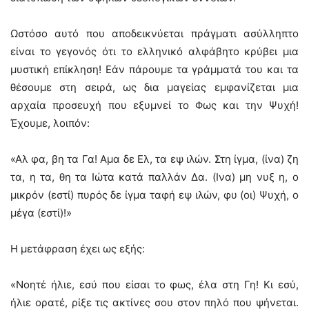
Ωστόσο αυτό που αποδεικνύεται πράγματι ασύλληπτο
είναι το γεγονός ότι το ελληνικό αλφάβητο κρύβει μια
μυστική επίκληση! Εάν πάρουμε τα γράμματά του και τα
θέσουμε στη σειρά, ως δια μαγείας εμφανίζεται μια
αρχαία προσευχή που εξυμνεί το Φως και την Ψυχή!
Έχουμε, λοιπόν:
«Αλ φα, βη τα Γα! Αμα δε Ελ, τα εψ ιλών. Στη ίγμα, (ίνα) ζη
τα, η τα, θη τα Ιώτα κατά παλλάν Δα. (Ινα) μη νυξ η, ο
μικρόν (εστί) πυρός δε ίγμα ταφή εψ ιλών, φυ (οι) Ψυχή, ο
μέγα (εστί)!»
Η μετάφραση έχει ως εξής:
«Νοητέ ήλιε, εσύ που είσαι το φως, έλα στη Γη! Κι εσύ,
ήλιε ορατέ, ρίξε τις ακτίνες σου στον πηλό που ψήνεται.