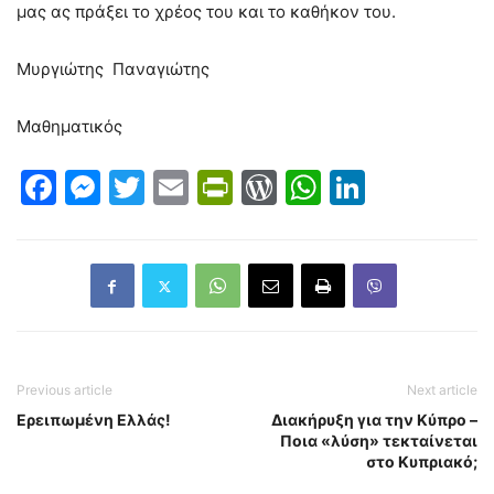
μας ας πράξει το χρέος του και το καθήκον του.
Μυργιώτης Παναγιώτης
Μαθηματικός
Facebook
Messenger
Twitter
Email
PrintFriendly
WordPress
WhatsAp
LinkedI
Previous article
Next article
Ερειπωμένη Ελλάς!
Διακήρυξη για την Κύπρο –
Ποια «λύση» τεκταίνεται
στο Κυπριακό;