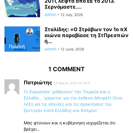
2011, λεφτά από ΕΕ το 2013.
Σερνόμαστε....
admin
-
12 July, 2026
Σταλίδης: «Ο Στράβων τον 1ο πΧ
αιώνα παραβίασε τη ΣτΠρεσπών
ή...
admin
-
12 June, 2026
1 COMMENT
Πατριώτης
23 March, 2021 At 14:11
Οι Ευρωπαίοι ‘χαϊδεύουν’ την Τουρκία και η
Ελλάδα… ‘χαίρεται’ για την έκθεση Μπορέλ! Ούτε
λέξη για τις απειλές και τις προκλήσεις του
Ερντογάν κατά Ελλάδος και Κύπρου!
Μάς φτύνουν και η κυβέρνηση ισχυρίζεται ότι
βρέχει…