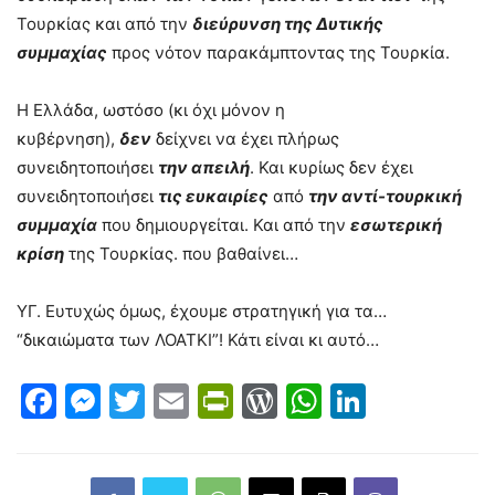
Τουρκίας και από την
διεύρυνση της Δυτικής
συμμαχίας
προς νότον παρακάμπτοντας της Τουρκία.
Η Ελλάδα, ωστόσο (κι όχι μόνον η
κυβέρνηση),
δεν
δείχνει να έχει πλήρως
συνειδητοποιήσει
την απειλή
. Και κυρίως δεν έχει
συνειδητοποιήσει
τις ευκαιρίες
από
την αντί-τουρκική
συμμαχία
που δημιουργείται. Και από την
εσωτερική
κρίση
της Τουρκίας. που βαθαίνει…
ΥΓ.
Ευτυχώς όμως, έχουμε στρατηγική για τα…
“δικαιώματα των ΛΟΑΤΚΙ”! Κάτι είναι κι αυτό…
Facebook
Messenger
Twitter
Email
PrintFriendly
WordPress
WhatsAp
LinkedI