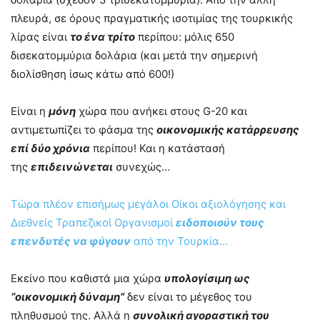
πλευρά, σε όρους πραγματικής ισοτιμίας της τουρκικής
λίρας είναι
το ένα τρίτο
περίπου: μόλις 650
δισεκατομμύρια δολάρια (και μετά την σημερινή
διολίσθηση ίσως κάτω από 600!)
Είναι η
μόνη
χώρα που ανήκει στους G-20 και
αντιμετωπίζει το φάσμα της
οικονομικής κατάρρευσης
επί δύο χρόνια
περίπου! Και η κατάστασή
της
επιδεινώνεται
συνεχώς…
Τώρα πλέον επισήμως μεγάλοι Οίκοι αξιολόγησης και
Διεθνείς Τραπεζικοί Οργανισμοί
ειδοποιούν τους
επενδυτές να φύγουν
από την Τουρκία…
Εκείνο που καθιστά μια χώρα
υπολογίσιμη ως
“οικονομική δύναμη”
δεν είναι το μέγεθος του
πληθυσμού της. Αλλά η
συνολική αγοραστική του