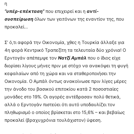
η
“υπέρ-επέκταση”
που επιχειρεί και η
αντί-
συσπείρωση
όλων των γειτόνων της εναντίον της, που
προκαλεί…
Σ’ ό,τι αφορά την Οικονομία, χθες η Τουρκία άλλαξε για
4η φορά Κεντρικό Τραπεζίτη τα τελευταία δύο χρόνια! Ο
Ερντογάν απέπεμψε τον
Νατζί Αμπάλ
που ο ίδιος είχε
διορίσει λίγους μήνες πριν με στόχο να ανακόψει τη φυγή
κεφαλαίων από τη χώρα και να σταθεροποιήσει την
Οικονομία. Ο Αμπάλ όντως ανακοίνωσε πριν λίγες μέρες
την άνοδο του βασικού επιτοκίου κατά 2 ποσοστιαίες
μονάδες στο 19%. Οι αγορές αντέδρασαν πολύ θετικά,
αλλά ο Ερντογάν πιστεύει ότι αυτό υποδαυλίζει τον
πληθωρισμό ο οποίος βρίσκεται στο 15,6% – και βεβαίως
προκαλεί (βραχυχρόνια τουλάχιστον) ύφεση.