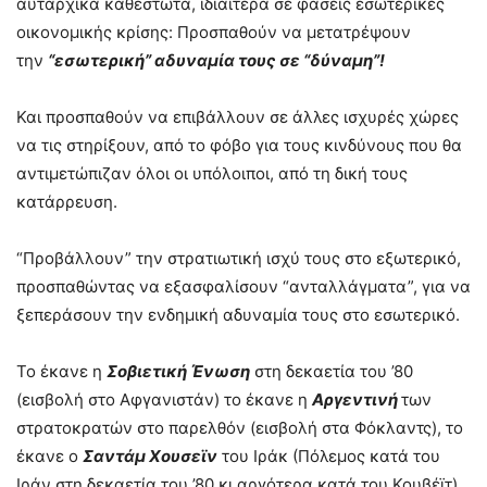
αυταρχικά καθεστώτα, ιδιαίτερα σε φάσεις εσωτερικές
οικονομικής κρίσης: Προσπαθούν να μετατρέψουν
την
“εσωτερική” αδυναμία τους σε “δύναμη”!
Και προσπαθούν να επιβάλλουν σε άλλες ισχυρές χώρες
να τις στηρίξουν, από το φόβο για τους κινδύνους που θα
αντιμετώπιζαν όλοι οι υπόλοιποι, από τη δική τους
κατάρρευση.
“Προβάλλουν” την στρατιωτική ισχύ τους στο εξωτερικό,
προσπαθώντας να εξασφαλίσουν “ανταλλάγματα”, για να
ξεπεράσουν την ενδημική αδυναμία τους στο εσωτερικό.
Το έκανε η
Σοβιετική Ένωση
στη δεκαετία του ’80
(εισβολή στο Αφγανιστάν) το έκανε η
Αργεντινή
των
στρατοκρατών στο παρελθόν (εισβολή στα Φόκλαντς), το
έκανε ο
Σαντάμ Χουσεϊν
του Ιράκ (Πόλεμος κατά του
Ιράν στη δεκαετία του ’80 κι αργότερα κατά του Κουβέϊτ).