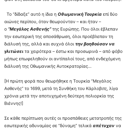
Το “δίδαξε” αυτό η ίδια η
Οθωμανική Τουρκία
επί δύο
αιώνες περίπου, όταν θεωρούνταν – και ήταν –
ο
“Μεγάλος Ασθενής”
της Ευρώπης. Που όλοι έβλεπαν
την εσωτερική της αποσάθρωση, όλοι προέβλεπαν τη
διάλυσή της, αλλά και συχνά όλοι
την βοηθούσαν να
γλιτώσει
τα χειρότερα – έστω και προσωρινά – από φόβο
μήπως επωφεληθούν οι αντίπαλοί τους, από ενδεχόμενη
διάλυσή της Οθωμανικής Αυτοκρατορίας…
[Η πρώτη φορά που θεωρήθηκε η Τουρκία “Μεγάλος
Ασθενής” το 1699, μετά τη Συνθήκη του Κάρλοβιτς, λίγα
χρόνια μετά την αποτυχημένη δεύτερη πολιορκία της
Βιέννης!]
Σε κάθε περίπτωση αυτές οι προσπάθειες μετατροπής της
εσωτερικής αδυναμίας σε “δύναμη” τελικά
απέτυχαν
να