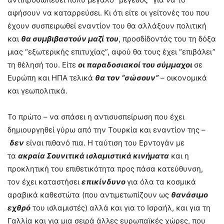
αφήσουν να καταρρεύσει. Κι ότι είτε οι γείτονές του που
έχουν συσπειρωθεί εναντίον του θα αλλάξουν πολιτική
και
θα συμβιβαστούν μαζί του
, προσδίδοντάς του τη δόξα
μιας “εξωτερικής επιτυχίας”, αφού θα τους έχει “επιβάλει”
τη θέλησή του. Είτε
οι παραδοσιακοί του σύμμαχοι
σε
Ευρώπη και ΗΠΑ τελικά
θα τον “σώσουν”
– οικονομικά
και γεωπολιτικά.
Το πρώτο – να σπάσει η αντισυσπείρωση που έχει
δημιουργηθεί γύρω από την Τουρκία και εναντίον της –
δεν
είναι πιθανό πια. Η ταύτιση του Ερντογάν με
τα
ακραία Σουνιτικά ισλαμιστικά κινήματα
και η
προκλητική του επιθετικότητα προς πάσα κατεύθυνση,
τον έχει καταστήσει
επικίνδυνο
για όλα τα κοσμικά
αραβικά καθεστώτα (που αντιμετωπίζουν ως
θανάσιμο
εχθρό
του ισλαμιστές) αλλά και για το Ισραήλ, και για τη
Γαλλία και για μια σειρά άλλες ευρωπαϊκές χώρες, που