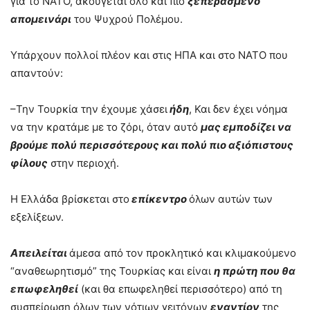
για το ΝΑΤΟ, ακούγεται όλο και πιο
ξεπερασμένο
απομεινάρι
του Ψυχρού Πολέμου.
Υπάρχουν πολλοί πλέον και στις ΗΠΑ και στο ΝΑΤΟ που
απαντούν:
–Την Τουρκία την έχουμε χάσει
ήδη
, Και δεν έχει νόημα
να την κρατάμε με το ζόρι, όταν αυτό
μας εμποδίζει να
βρούμε πολύ περισσότερους και πολύ πιο αξιόπιστους
φίλους
στην περιοχή.
Η Ελλάδα βρίσκεται στο
επίκεντρο
όλων αυτών των
εξελίξεων.
Απειλείται
άμεσα από τον προκλητικό και κλιμακούμενο
“αναθεωρητισμό” της Τουρκίας και είναι
η πρώτη που θα
επωφεληθεί
(και θα επωφεληθεί περισσότερο) από τη
συσπείρωση όλων των νότιων γειτόνων
εναντίον
της