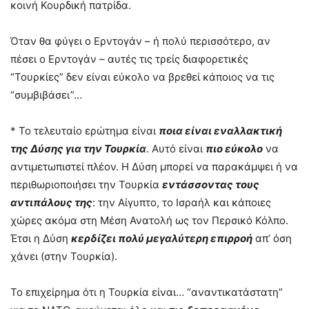
κοινή Κουρδική πατρίδα.
Όταν θα φύγει ο Ερντογάν – ή πολύ περισσότερο, αν
πέσει ο Ερντογάν – αυτές τις τρείς διαφορετικές
“Τουρκίες” δεν είναι εύκολο να βρεθεί κάποιος να τις
“συμβιβάσει”…
* Το τελευταίο ερώτημα είναι
ποια είναι εναλλακτική
της Δύσης για την Τουρκία
. Αυτό είναι
πιο εύκολο
να
αντιμετωπιστεί πλέον. Η Δύση μπορεί να παρακάμψει ή να
περιθωριοποιήσει την Τουρκία
εντάσσοντας τους
αντιπάλους της
: την Αίγυπτο, το Ισραήλ και κάποιες
χώρες ακόμα στη Μέση Ανατολή ως τον Περσικό Κόλπο.
Έτσι η Δύση
κερδίζει πολύ μεγαλύτερη επιρροή
απ’ όση
χάνει (στην Τουρκία).
Το επιχείρημα ότι η Τουρκία είναι… “αναντικατάστατη”