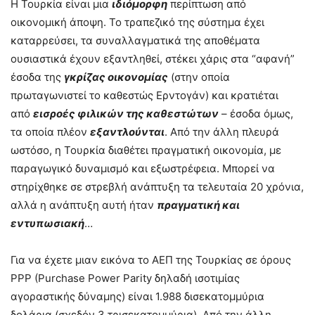
Η Τουρκία είναι μια
ιδιόμορφη
περίπτωση από
οικονομική άποψη. Το τραπεζικό της σύστημα έχει
καταρρεύσει, τα συναλλαγματικά της αποθέματα
ουσιαστικά έχουν εξαντληθεί, στέκει χάρις στα “αφανή”
έσοδα της
γκρίζας οικονομίας
(στην οποία
πρωταγωνιστεί το καθεστώς Ερντογάν) και κρατιέται
από
εισροές φιλικών της καθεστώτων
– έσοδα όμως,
τα οποία πλέον
εξαντλούνται
. Από την άλλη πλευρά
ωστόσο, η Τουρκία διαθέτει πραγματική οικονομία, με
παραγωγικό δυναμισμό και εξωστρέφεια. Μπορεί να
στηρίχθηκε σε στρεβλή ανάπτυξη τα τελευταία 20 χρόνια,
αλλά η ανάπτυξη αυτή ήταν
πραγματική και
εντυπωσιακή
…
Για να έχετε μιαν εικόνα το ΑΕΠ της Τουρκίας σε όρους
ΡΡΡ (Purchase Power Parity δηλαδή ισοτιμίας
αγοραστικής δύναμης) είναι 1.988 δισεκατομμύρια
δολάρια (σχεδόν 3 τρισεκατομμύρια). Από την άλλη