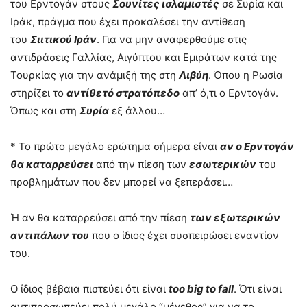
του Ερντογάν στους
Σουνίτες ισλαμιστές
σε Συρία και
Ιράκ, πράγμα που έχει προκαλέσει την αντίθεση
του
Σιιτικού Ιράν
. Για να μην αναφερθούμε στις
αντιδράσεις Γαλλίας, Αιγύπτου και Εμιράτων κατά της
Τουρκίας για την ανάμιξή της στη
Λιβύη
. Όπου η Ρωσία
στηρίζει το
αντίθετό στρατόπεδο
απ’ ό,τι ο Ερντογάν.
Όπως και στη
Συρία
εξ άλλου…
* Το πρώτο μεγάλο ερώτημα σήμερα είναι
αν ο Ερντογάν
θα καταρρεύσει
από την πίεση των
εσωτερικών
του
προβλημάτων που δεν μπορεί να ξεπεράσει…
Ή αν θα καταρρεύσει από την πίεση
των εξωτερικών
αντιπάλων του
που ο ίδιος έχει συσπειρώσει εναντίον
του.
Ο ίδιος βέβαια πιστεύει ότι είναι
too big to fall
. Ότι είναι
αντιπροσωπεύει πολύ μεγάλο “μέγεθος” για να το