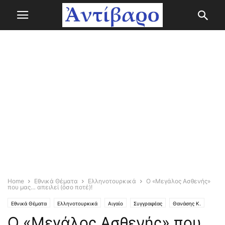
Home
Εθνικά Θέματα
Ελληνοτουρκικά
Ο «Μεγάλος Ασθενής»
που μας… απειλεί (όσο ποτέ)!
Εθνικά Θέματα
Ελληνοτουρκικά
Αιγαίο
Συγγραφέας
Θανάσης Κ.
Ο «Μεγάλος Ασθενής» που