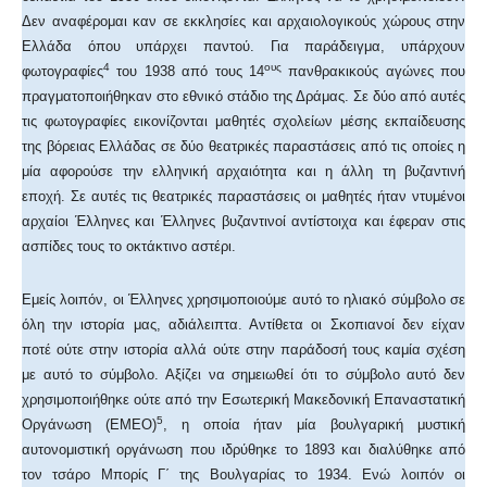
Δεν αναφέρομαι καν σε εκκλησίες και αρχαιολογικούς χώρους στην
Ελλάδα όπου υπάρχει παντού. Για παράδειγμα, υπάρχουν
4
ους
φωτογραφίες
του 1938 από τους 14
πανθρακικούς αγώνες που
πραγματοποιήθηκαν στο εθνικό στάδιο της Δράμας. Σε δύο από αυτές
τις φωτογραφίες εικονίζονται μαθητές σχολείων μέσης εκπαίδευσης
της βόρειας Ελλάδας σε δύο θεατρικές παραστάσεις από τις οποίες η
μία αφορούσε την ελληνική αρχαιότητα και η άλλη τη βυζαντινή
εποχή. Σε αυτές τις θεατρικές παραστάσεις οι μαθητές ήταν ντυμένοι
αρχαίοι Έλληνες και Έλληνες βυζαντινοί αντίστοιχα και έφεραν στις
ασπίδες τους το οκτάκτινο αστέρι.
Εμείς λοιπόν, οι Έλληνες χρησιμοποιούμε αυτό το ηλιακό σύμβολο σε
όλη την ιστορία μας, αδιάλειπτα. Αντίθετα οι Σκοπιανοί δεν είχαν
ποτέ ούτε στην ιστορία αλλά ούτε στην παράδοσή τους καμία σχέση
με αυτό το σύμβολο. Αξίζει να σημειωθεί ότι το σύμβολο αυτό δεν
χρησιμοποιήθηκε ούτε από την Εσωτερική Μακεδονική Επαναστατική
5
Οργάνωση (ΕΜΕΟ)
, η οποία ήταν μία βουλγαρική μυστική
αυτονομιστική οργάνωση που ιδρύθηκε το 1893 και διαλύθηκε από
τον τσάρο Μπορίς Γ΄ της Βουλγαρίας το 1934. Ενώ λοιπόν οι