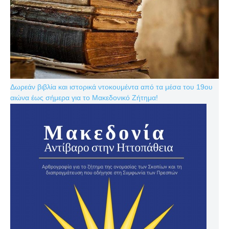
Δωρεάν βιβλία και ιστορικά ντοκουμέντα από τα μέσα του 19ου
αιώνα έως σήμερα για το Μακεδονικό Ζήτημα!