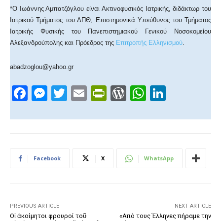
*Ο Ιωάννης Αμπατζόγλου είναι Ακτινοφυσικός Ιατρικής, διδάκτωρ του
Ιατρικού Τμήματος του ΔΠΘ, Επιστημονικά Υπεύθυνος του Τμήματος
Ιατρικής Φυσικής του Πανεπιστημιακού Γενικού Νοσοκομείου
Αλεξανδρούπολης και Πρόεδρος της
Επιτροπής Ελληνισμού
.
abadzoglou@yahoo.gr
F
M
T
E
Pr
W
W
Li
a
e
wi
m
in
or
h
n
c
ss
tt
ail
tF
d
at
k
e
e
er
ri
Pr
s
e
b
n
e
e
A
dI
Facebook
X
WhatsApp
o
g
n
ss
p
n
o
er
dl
p
k
y
PREVIOUS ARTICLE
NEXT ARTICLE
Οἱ ἀκοίμητοι φρουροί τοῦ
«Από τους Έλληνες πήραμε την