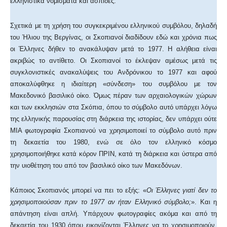
ελληνιστικά νομίσματα και ασπίδες.
Σχετικά με τη χρήση του συγκεκριμένου ελληνικού συμβόλου, δηλαδή
του Ήλιου της Βεργίνας, οι Σκοπιανοί διαδίδουν εδώ και χρόνια πως
οι Έλληνες δήθεν το ανακάλυψαν μετά το 1977. Η αλήθεια είναι
ακριβώς το αντίθετο. Οι Σκοπιανοί το έκλεψαν αμέσως μετά τις
συγκλονιστικές ανακαλύψεις του Ανδρόνικου το 1977 και αφού
αποκαλύφθηκε η ιδιαίτερη «σύνδεση» του συμβόλου με τον
Μακεδονικό βασιλικό οίκο. Όμως πέραν των αρχαιολογικών χώρων
και των εκκλησιών στα Σκόπια, όπου το σύμβολο αυτό υπάρχει λόγω
της ελληνικής παρουσίας στη διάρκεια της ιστορίας, δεν υπάρχει ούτε
ΜΙΑ φωτογραφία Σκοπιανού να χρησιμοποιεί το σύμβολο αυτό πριν
τη δεκαετία του 1980, ενώ σε όλο τον ελληνικό κόσμο
χρησιμοποιήθηκε κατά κόρον ΠΡΙΝ, κατά τη διάρκεια και ύστερα από
την υιοθέτηση του από τον βασιλικό οίκο των Μακεδόνων.
Κάποιος Σκοπιανός μπορεί να πει το εξής: «
Οι Έλληνες γιατί δεν το
χρησιμοποιούσαν πριν το 1977 αν ήταν Ελληνικό σύμβολο;
». Kαι η
απάντηση είναι απλή. Υπάρχουν φωτογραφίες ακόμα και από τη
δεκαετία του 1930 όπου εικονίζονται Έλληνες να το χρησιμοποιούν.