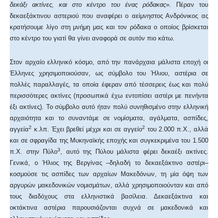
δεκάξι ακτίνες, και στο κέντρο του ένας ρόδακας
». Πέραν του
δεκαεξάκτινου αστεριού που αναφέρει ο αείμνηστος Ανδρόνικος ας
κρατήσουμε λίγο στη μνήμη μας και τον ρόδακα ο οποίος βρίσκεται
στο κέντρο του γιατί θα γίνει αναφορά σε αυτόν πιο κάτω.
Στον αρχαίο ελληνικό κόσμο, από την πανάρχαια μάλιστα εποχή οι
Έλληνες χρησιμοποιούσαν, ως σύμβολο του Ήλιου, αστέρια σε
πολλές παραλλαγές, τα οποία έφεραν από τέσσερεις έως και πολύ
περισσότερες ακτίνες (προσωπικά έχω εντοπίσει αστέρι με πενήντα
έξι ακτίνες). Το σύμβολο αυτό ήταν πολύ συνηθισμένο στην ελληνική
αρχαιότητα και το συναντάμε σε νομίσματα, αγάλματα, ασπίδες,
2
2
αγγεία
κ.λπ. Έχει βρεθεί μέχρι και σε αγγείο
του 2.000 π.Χ., αλλά
και σε σφραγίδα της Μυκηναϊκής εποχής και συγκεκριμένα του 1.500
3
π.Χ. στην Πύλο
, αυτό της Πύλου μάλιστα φέρει δεκαέξι ακτίνες.
Γενικά, ο Ήλιος της Βεργίνας –δηλαδή το δεκαεξάκτινο αστέρι–
κοσμούσε τις ασπίδες των αρχαίων Μακεδόνων, τη μία όψη των
αργυρών μακεδονικών νομισμάτων, αλλά χρησιμοποιούνταν και από
τους διαδόχους στα ελληνιστικά βασίλεια. Δεκαεξάκτινα και
οκτάκτινα αστέρια παρουσιάζονται συχνά σε μακεδονικά και