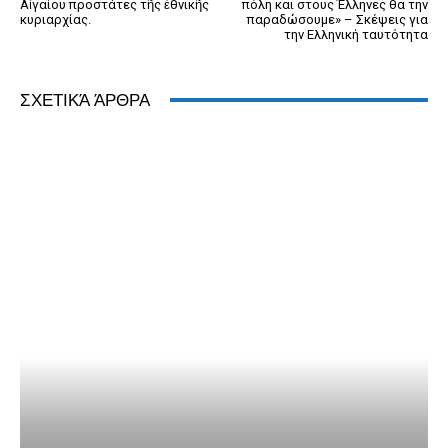
Αἰγαίου προστάτες τῆς ἐθνικῆς
πόλη και στους Έλληνες θα την
κυριαρχίας.
παραδώσουμε» – Σκέψεις για
την Ελληνική ταυτότητα
ΣΧΕΤΙΚΆ ΆΡΘΡΑ