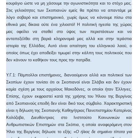
κουράγιο ώστε να μη χάσουμε την αγωνιστικότητα και το στόχο μας.
Στις γελοιότητες των Σκοπιανών εμείς θα πρέπει να απαντάμε με
λόγο σοβαρό και επιστημονικό, χωρίς όμως να κάνουμε πίσω στα
εθνικά μας δίκαια ούτε ένα χιλιοστό! Η πολιτική ηγεσία της χώρας
μας οφείλει να σταθεί στο ύψος των περιστάσεων και να
ανταπεξέλθει στη βαριά κληρονομιά μας αλλά και στην τεράστια
ιστορία της Ελλάδας. Αυτό είναι απαίτηση του ελληνικού λαού, ο
οποίος όπως έχει αποδείξει τιμωρεί στην κάλπη τους πολιτικούς που
δεν κάνουν το καθήκον τους προς την πατρίδα.
Υ.Γ.1: Πάμπολλοι επιστήμονες, διανοούμενοι αλλά και πολιτικοί των
Σκοπίων έχουν τονίσει ότι οι Σκοπιανοί είναι Σλάβοι και δεν έχουν
καμία σχέση με τους αρχαίους Μακεδόνες, οι οποίοι ήταν Έλληνες.
Επίσης, έχουν εκφραστεί κατά της χρήσης του Ήλιου της Βεργίνας
από Σκοπιανούς επειδή δεν είναι δικό τους σύμβολο. Χαρακτηριστική
είναι η δήλωση της Σκοπιανής Καθηγήτριας Πανεπιστημίου Κατερίνας
Κολόζοβα, Διευθύντριας στο Ινστιτούτο Κοινωνικών και
Ανθρωπιστικών Επιστημών στα Σκόπια, η οποία αναφερόμενη στον
Ήλιο της Βεργίνας δήλωσε το εξής: «
Ο ήλιος δε σημαίνει τίποτα για