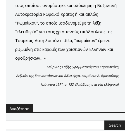
τους οποίους ονομάστηκε και ολόκληρη η Βυζαντινή
Αυτοκρατορία Ρωμαϊκό Κράτος ή και απλώς
“Ρωμαίικον”, το οποίο ισοδυναμεί με τη λέξη
“ελευθερία” για τους χριστιανούς υπόδουλους της
Τουρκίας. Αυτή λοιπόν η ιδέα, “ρωμαίικον” έμεινε
ριζωμένη στις καρδιές των χριστιανών Ελλήνων και
ομοθρήσκων…».
Γεώργιος Γαζής, γραμματικός του Καραϊσκάκη,
Λεξικόν της Επαναστάσεως και άλλα έργα, επιμέλεια Λ. Βρανούσης,
Ιωάννινα 1971, σ. 132. (Απόδοση στα νέα ελληνικά).
Αναζήτηση