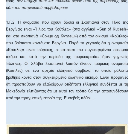
εμάς, δεν υπήρξε ποτέ και πουθενά μέρος ούτε της παράδοσής μας,
ούτε του πατριωτικού συμβολισμού
».
Υ.Γ.2: Η ονομασία που έχουν δώσει οι Σκοπιανοί στον Ήλιο της
Βεργίνας είναι «Ήλιος του Κούτλες» (στα αγγλικά «Sun of Kutlesh»
και στα σκοπιανά «Сонце од Кутлеш») από τον οικισμό «Κούτλες»
που βρίσκεται κοντά στη Βεργίνα. Παρά το γεγονός ότι η ονομασία
«Κούτλες» είναι τούρκικη, οι κάτοικοι του συγκεκριμένου οικισμού
ακόμα και κατά την περίοδο της τουρκοκρατίας ήταν γηγενείς
Έλληνες. Οι Σλάβοι Σκοπιανοί λοιπόν δίνουν τούρκικη ονομασία
(Κούτλες) σε ένα αρχαίο ελληνικό σύμβολο, το οποίο μάλιστα
βρέθηκε κοντά στον συγκεκριμένο ελληνικό οικισμό. Είναι προφανές
ότι προσπαθούν να εξαλείψουν οτιδήποτε ελληνικό συνδέεται με τη
Μακεδονία ελπίζοντας ότι με αυτό τον τρόπο θα την αποσυνδέσουν
από την πραγματική ιστορία της. Ευσεβείς πόθοι…