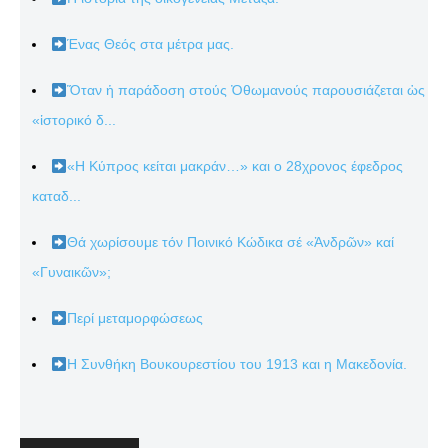
Ένας Θεός στα μέτρα μας.
Ὅταν ἡ παράδοση στούς Ὀθωμανούς παρουσιάζεται ὡς
«ἱστορικό δ...
«Η Κύπρος κείται μακράν…» και ο 28χρονος έφεδρος
καταδ...
Θά χωρίσουμε τόν Ποινικό Κώδικα σέ «Ἀνδρῶν» καί
«Γυναικῶν»;
Περί μεταμορφώσεως
Η Συνθήκη Βουκουρεστίου του 1913 και η Μακεδονία.