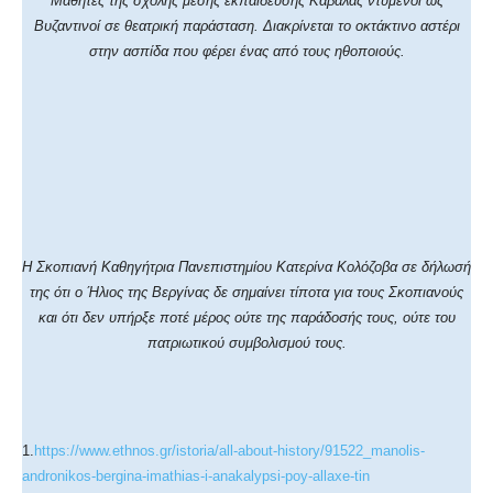
Μαθητές της σχολής μέσης εκπαίδευσης Καβάλας ντυμένοι ως
Βυζαντινοί σε θεατρική παράσταση. Διακρίνεται το οκτάκτινο αστέρι
στην ασπίδα που φέρει ένας από τους ηθοποιούς.
Η Σκοπιανή Καθηγήτρια Πανεπιστημίου Κατερίνα Κολόζοβα σε δήλωσή
της ότι ο Ήλιος της Βεργίνας δε σημαίνει τίποτα για τους Σκοπιανούς
και ότι δεν υπήρξε ποτέ μέρος ούτε της παράδοσής τους, ούτε του
πατριωτικού συμβολισμού τους.
1.
https://www.ethnos.gr/istoria/all-about-history/91522_manolis-
andronikos-bergina-imathias-i-anakalypsi-poy-allaxe-tin