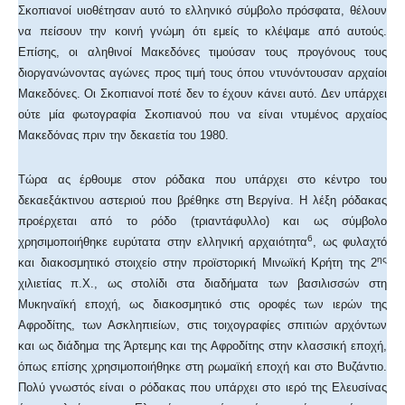
Σκοπιανοί υιοθέτησαν αυτό το ελληνικό σύμβολο πρόσφατα, θέλουν
να πείσουν την κοινή γνώμη ότι εμείς το κλέψαμε από αυτούς.
Επίσης, οι αληθινοί Μακεδόνες τιμούσαν τους προγόνους τους
διοργανώνοντας αγώνες προς τιμή τους όπου ντυνόντουσαν αρχαίοι
Μακεδόνες. Οι Σκοπιανοί ποτέ δεν το έχουν κάνει αυτό. Δεν υπάρχει
ούτε μία φωτογραφία Σκοπιανού που να είναι ντυμένος αρχαίος
Μακεδόνας πριν την δεκαετία του 1980.
Τώρα ας έρθουμε στον ρόδακα που υπάρχει στο κέντρο του
δεκαεξάκτινου αστεριού που βρέθηκε στη Βεργίνα. Η λέξη ρόδακας
προέρχεται από το ρόδο (τριαντάφυλλο) και ως σύμβολο
6
χρησιμοποιήθηκε ευρύτατα στην ελληνική αρχαιότητα
, ως φυλαχτό
ης
και διακοσμητικό στοιχείο στην προϊστορική Μινωϊκή Κρήτη της 2
χιλιετίας π.Χ., ως στολίδι στα διαδήματα των βασιλισσών στη
Μυκηναϊκή εποχή, ως διακοσμητικό στις οροφές των ιερών της
Αφροδίτης, των Ασκληπιείων, στις τοιχογραφίες σπιτιών αρχόντων
και ως διάδημα της Άρτεμης και της Αφροδίτης στην κλασσική εποχή,
όπως επίσης χρησιμοποιήθηκε στη ρωμαϊκή εποχή και στο Βυζάντιο.
Πολύ γνωστός είναι ο ρόδακας που υπάρχει στο ιερό της Ελευσίνας