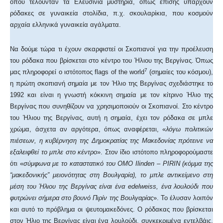
όπου τελούνταν τα Ελευσίνια μυστήρια, όπως επίσης υπάρχουν
ρόδακες σε γυναικεία στολίδια, π.χ. σκουλαρίκια, που κοσμούν
αρχαία ελληνικά γυναικεία αγάλματα.
Να δούμε τώρα τι έχουν σκαρφιστεί οι Σκοπιανοί για την προέλευση
του ρόδακα που βρίσκεται στο κέντρο του Ήλιου της Βεργίνας. Όπως
7
μας πληροφορεί ο ιστότοπος flags of the world
(σημαίες του κόσμου),
η πρώτη σκοπιανή σημαία με τον Ήλιο της Βεργίνας σχεδιάστηκε το
1992 και είναι η γνωστή κόκκινη σημαία με τον κίτρινο Ήλιο της
Βεργίνας που συνηθίζουν να χρησιμοποιούν οι Σκοπιανοί. Στο κέντρο
του Ήλιου της Βεργίνας, αυτή η σημαία, έχει τον ρόδακα σε μπλε
χρώμα, άσχετα αν αργότερα, όπως αναφέρεται, «
λόγω πολιτικών
πιέσεων, η κυβέρνηση της Δημοκρατίας της Μακεδονίας πρότεινε να
εξαλειφθεί το μπλε στο κέντρο
». Στον ίδιο ιστότοπο πληροφορούμαστε
ότι «
σύμφωνα με το καταστατικό του OMO Ilinden – PIRIN (κόμμα της
“μακεδονικής” μειονότητας στη Βουλγαρία), το μπλε αντικείμενο στη
μέση του Ήλιου της Βεργίνας είναι ένα edelweiss, ένα λουλούδι που
φυτρώνει σήμερα στο βουνό Πιρίν της Βουλγαρίας
». Το έλυσαν λοιπόν
και αυτό το πρόβλημα οι ψευτομακεδόνες. Ο ρόδακας που βρίσκεται
στον Ήλιο της Βεργίνας είναι ένα λουλούδι, συγκεκριμένα εντελβάις,