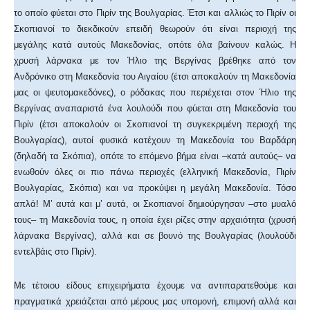
το οποίο φύεται στο Πιρίν της Βουλγαρίας. Έτσι και αλλιώς το Πιρίν οι
Σκοπιανοί το διεκδικούν επειδή θεωρούν ότι είναι περιοχή της
μεγάλης κατά αυτούς Μακεδονίας, οπότε όλα βαίνουν καλώς. Η
χρυσή λάρνακα με τον Ήλιο της Βεργίνας βρέθηκε από τον
Ανδρόνικο στη Μακεδονία του Αιγαίου (έτσι αποκαλούν τη Μακεδονία
μας οι ψευτομακεδόνες), ο ρόδακας που περιέχεται στον Ήλιο της
Βεργίνας αναπαριστά ένα λουλούδι που φύεται στη Μακεδονία του
Πιρίν (έτσι αποκαλούν οι Σκοπιανοί τη συγκεκριμένη περιοχή της
Βουλγαρίας), αυτοί φυσικά κατέχουν τη Μακεδονία του Βαρδάρη
(δηλαδή τα Σκόπια), οπότε το επόμενο βήμα είναι –κατά αυτούς– να
ενωθούν όλες οι πιο πάνω περιοχές (ελληνική Μακεδονία, Πιρίν
Βουλγαρίας, Σκόπια) και να προκύψει η μεγάλη Μακεδονία. Τόσο
απλά! Μ’ αυτά και μ’ αυτά, οι Σκοπιανοί δημιούργησαν –στο μυαλό
τους– τη Μακεδονία τους, η οποία έχει ρίζες στην αρχαιότητα (χρυσή
λάρνακα Βεργίνας), αλλά και σε βουνό της Βουλγαρίας (λουλούδι
εντελβάις στο Πιρίν).
Με τέτοιου είδους επιχειρήματα έχουμε να αντιπαρατεθούμε και
πραγματικά χρειάζεται από μέρους μας υπομονή, επιμονή αλλά και