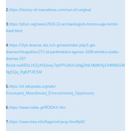
2.
https://history-of-macedonia.com/sun-of-vergina/
3.
https://phys.org/news/2019-12-archaeologists-bronze-age-tombs-
lined.html
4.
https://1lyk-dramas.dra.sch.gr/new/index.php/1-gel-
dramas/fotografies/271-id-panthrakikoi-agones-1938-ethniko-stadio-
dramas-25?
fbclid=IwAR3zJXZyA5Qowy7tpPPGdSh7aNgZtNLN68KNyGHMN5GW
NgSQq_RgKPfJESM
5.
https://el.wikipedia.org/wiki/
Εσωτερική_Μακεδονική_Επαναστατική_Οργάνωση
6.
https://www.rodax.gr/RODAX.htm
7.
https://www.fotw.info/flags/mk!prop.html#p92