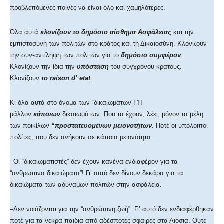
προβλεπόμενες ποινές να είναι όλο και χαμηλότερες.
Όλα αυτά
κλονίζουν το δημόσιο αίσθημα Ασφάλειας
και την
εμπιστοσύνη των πολιτών στο κράτος και τη Δικαιοσύνη. Κλονίζουν
την συν-αντίληψη των πολιτών για το
δημόσιο συμφέρον
.
Κλονίζουν την ίδια την
υπόσταση
του σύγχρονου κράτους.
Κλονίζουν
το raison d’ etat
…
Κι όλα αυτά στο όνομα των “δικαιωμάτων”! Ή
μάλλον
κάποιων
δικαιωμάτων. Που τα έχουν, λέει, μόνον τα μέλη
των ποικίλων
“προστατευομένων μειονοτήτων
. Ποτέ οι υπόλοιποι
πολίτες, που δεν ανήκουν σε κάποια μειονότητα.
–Οι “δικαιωματιστές” δεν έχουν κανένα ενδιαφέρον για τα
“ανθρώπινα δικαιώματα”! Γι’ αυτό δεν δίνουν δεκάρα για τα
δικαιώματα των αδύναμων πολιτών στην ασφάλεια.
–Δεν νοιάζονται για την “ανθρώπινη ζωή”. Γι’ αυτό δεν ενδιαφέρθηκαν
ποτέ για τα νεκρά παιδιά από αδέσποτες σφαίρες στα Λιόσια. Ούτε