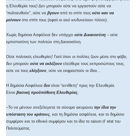
η Ελευθερία τους! Δεν μπορούν ούτε να εργαστούν ούτε να
“πολιτευθούν”, ούτε να
βγουν
από το σπίτι τους
ούτε καν να
μείνουν
στο σπίτι τους (αφού κι εκεί κινδυνεύουν πλέον).
Χωρίς δημόσια Ασφάλεια δεν υπάρχει
ούτε Δικαιοσύνη
– ούτε
εμπιστοσύνη των πολιτών στη Δικαιοσύνη.
Ούτε πολιτικές ελευθερίες! Γιατί όταν οι πολίτες ζουν μέσα στο φόβο,
δεν μπορούν
ούτε να εκλέξουν
ελεύθερα τους εκπροσώπους τους,
ούτε να τους
ελέγξουν
, ούτε να εκφραστούν οι ίδιοι…
Η δημόσια Ασφάλεια
δεν
είναι “αντίθετη” προς την Ελευθερία.
Είναι
βασική προϋπόθεση Ελευθερίας
.
–Το να μένουν ανεξέλεγκτα τα σύνορα ακυρώνει
την ίδια την
υπόσταση του κράτους
, και τη δημόσια ασφάλεια, και το δημόσιο
συμφέρον και το εθνικό συμφέρον και το ίδιο το raison d’ etat του
Πολιτεύματος.