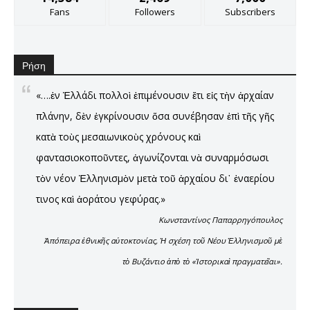
Fans
Followers
Subscribers
Ρήση
«….ἐν Ἑλλάδι πολλοὶ ἐπιμένουσιν ἔτι εἰς τὴν ἀρχαίαν
πλάνην, δὲν ἐγκρίνουσιν ὅσα συνέβησαν ἐπὶ τῆς γῆς
κατὰ τοὺς μεσαιωνικοὺς χρόνους καὶ
φαντασιοκοποῦντες, ἀγωνίζονται νὰ συναρμόσωσι
τὸν νέον Ἑλληνισμὸν μετὰ τοῦ ἀρχαίου δι᾿ ἐναερίου
τινος καὶ ἀοράτου γεφύρας.»
Κωνσταντίνος Παπαρρηγόπουλος
Ἀπόπειρα ἐθνικῆς αὐτοκτονίας, Ἡ σχέση τοῦ Νέου Ἑλληνισμοῦ μὲ
τὸ Βυζάντιο ἀπὸ τὸ «Ἱστορικαὶ πραγματεῖαι».