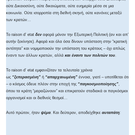
ούτε Δικαιοσύνη, ούτε δικαιώματα, ούτε ευημερία μέσα σε μια
κοινωνία. Ούτε ισορροπία στη διεθνή σκηνή, ούτε κανόνες μεταξύ
των κρατών…
Το raison d’ etat
δεν
αφορά μόνον την Εξωτερική Πολιτική (αν και απ’
αυτήν ξεκίνησε). Αφορά και όλα όσα δίνουν υπόσταση στην “κρατική
οντότητα” και νομιμοποιούν την υπόσταση του κράτους – όχι απλώς
έναντι των άλλων κρατών, αλλά
και έναντι των πολιτών του
.
Το raison d’ etat εμφανιζόταν τα τελευταία χρόνια
ως
“ξεπερασμένη”
ή
“απαρχαιωμένη”
έννοια, γιατί – υποτίθεται ότι
– ο κόσμος όδευε πλέον στην εποχή της
“παγκοσμιοποίησης”
,
όπου τα κράτη “μαραζώνουν” και επικρατούν σταδιακά οι παγκόσμιοι
οργανισμοί και οι διεθνείς θεσμοί…
Αυτό πρώτον, ήταν
ψέμα
. Και δεύτερον, αποδείχθηκε
αυταπάτη
: