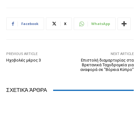
c
ss
tt
ail
tF
d
at
k
e
e
er
ri
Pr
s
e
b
n
e
e
A
dI
Facebook
X
WhatsApp
o
g
n
ss
p
n
o
er
dl
p
k
y
PREVIOUS ARTICLE
NEXT ARTICLE
Ηχοβολές μέρος 3
Επιστολή διαμαρτυρίας στα
Βρετανικά Ταχυδρομεία για
αναφορά σε "Βόρεια Κύπρο"
ΣΧΕΤΙΚΆ ΆΡΘΡΑ