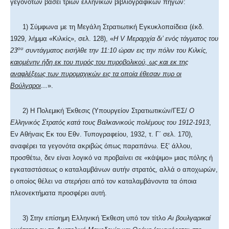
γεγονότων βάσει τριών ελληνικών βιβλιογραφικών πηγών:
1) Σύμφωνα με τη Μεγάλη Στρατιωτική Εγκυκλοπαίδεια (έκδ.
1929, λήμμα «Κιλκίς», σελ. 128), «
Η
V
Μεραρχία δι’ ενός τάγματος του
ου
23
συντάγματος εισήλθε την 11:10 ώραν εις την πόλιν του Κιλκίς,
καιομένην ήδη εκ του πυρός του πυροβολικού, ως και εκ της
αναφλέξεως των πυρομαχικών εις τα οποία έθεσαν πυρ οι
Βούλγαροι
…
».
2) Η Πολεμική Έκθεσις (Υπουργείον Στρατιωτικών/ΓΕΣ/
Ο
Ελληνικός Στρατός κατά τους Βαλκανικούς πολέμους του 1912-1913
,
Εν Αθήναις
E
κ του Εθν. Τυπογραφείου, 1932, τ. Γ΄ σελ. 170),
αναφέρει τα γεγονότα ακριβώς όπως παραπάνω. Εξ’ άλλου,
προσθέτω, δεν είναι λογικό να προβαίνει σε «κάψιμο» μιας πόλης ή
εγκαταστάσεως ο καταλαμβάνων αυτήν στρατός, αλλά ο αποχωρών,
ο οποίος θέλει να στερήσει από τον καταλαμβάνοντα τα όποια
πλεονεκτήματα προσφέρει αυτή.
3) Στην επίσημη Ελληνική Έκθεση υπό τον τίτλο
Αι βουλγαρικαί