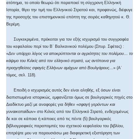
ατόπημα, το οποίο θεωρώ ότι παραποιεί τη σύγχρονη Ελληνική
Ιστορία, θίγει την τιμή του Ελληνικού Στρατού και, προφανώς, διέφυγε
της προσοχής του επιστημονικού επόπτη της σειράς καθηγητού κ. Θ.
Βερέμη.
Συγκεκριμένα, πρόκειται για τον εξής ισχυρισμό του συγγραφέα
του κεφαλαίου περί του Β΄ Βαλκανικού πολέμου (Σπυρ. Σφέτας) :
«
Δεν υπάρχει λόγος να αποκρύπτονται οι αγριότητες του πολέμου… το
κάψιμο του Κιλκίς από τον ελληνικό στρατό, ως αντίποινα για
προηγηθείσες σφαγές Ελλήνων αμάχων από Βουλγάρους…
» (Α΄
τόμος, σελ. 118).
Επειδή ο ισχυρισμός αυτός δεν είναι αληθής, εξ όσων είναι
διαπιστωμένα ιστορικώς, εμφανίζεται όμως σε βουλγαρικές πηγές στο
Διαδίκτυο μαζί με αναφορές για δήθεν «
σφαγή γερόντων και
γυναικοπαίδων
» στο Κιλκίς από τον Ελληνικό Στρατό, ενδεχομένως
δε και σε κάποια ή κάποιες από τις πέντε (5) βουλγαρικές
βιβλιογραφικές παραπομπές του σχετικού κεφαλαίου του βιβλίου,
επιτρέψτε μου να παρουσιάσω μια διαφορετική εξιστόρηση των