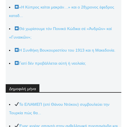
«Η Κύπρος κείται μακράν…» και ο 28χρονος έφεδρος
καταδ...
Θά χωρίσουμε τόν Ποινικό Κώδικα σέ «Ἀνδρῶν» καί
«Γυναικῶν»;
Η Συνθήκη Βουκουρεστίου του 1913 και η Μακεδονία.
Γιατί δέν προβάλλεται αὐτή ἡ νεολαία;
Δημοφιλή μήνα
Το ΕΛΙΑΜΕΠ (επί Θάνου Ντόκου) συμβουλεύει την
Τουρκία πώς θα...
Ένας ιερέας απαντά στην ανθελληνική προπαγάνδα και