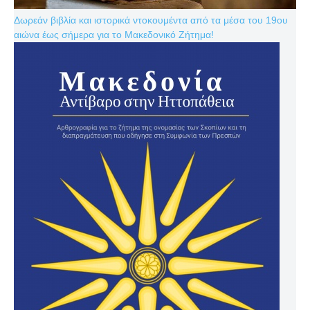
Δωρεάν βιβλία και ιστορικά ντοκουμέντα από τα μέσα του 19ου
αιώνα έως σήμερα για το Μακεδονικό Ζήτημα!