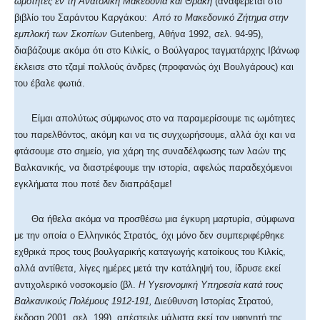
ωμότητες εν τη Ανατολική Μακεδονία και Θράκη
(αναφέρεται στο
βιβλίο του Σαράντου Καργάκου:
Από το Μακεδονικό Ζήτημα στην
εμπλοκή των Σκοπίων
Gutenberg
,
A
θήνα 1992, σελ. 94-95),
διαβάζουμε ακόμα ότι στο Κιλκίς, ο Βούλγαρος ταγματάρχης Ιβάνωφ
έκλεισε στο τζαμί πολλούς άνδρες (προφανώς όχι Βουλγάρους) και
του έβαλε φωτιά.
Είμαι απολύτως σύμφωνος στο να παραμερίσουμε τις ωμότητες
του παρελθόντος, ακόμη και να τις συγχωρήσουμε, αλλά όχι και να
φτάσουμε στο σημείο, για χάρη της συναδέλφωσης των λαών της
Βαλκανικής, να διαστρέφουμε την ιστορία, αφελώς παραδεχόμενοι
εγκλήματα που ποτέ δεν διαπράξαμε!
Θα ήθελα ακόμα να προσθέσω μια έγκυρη μαρτυρία, σύμφωνα
με την οποία ο Ελληνικός Στρατός, όχι μόνο δεν συμπεριφέρθηκε
εχθρικά προς τους βουλγαρικής καταγωγής κατοίκους του Κιλκίς,
αλλά αντίθετα, λίγες ημέρες μετά την κατάληψή του, ίδρυσε εκεί
αντιχολερικό νοσοκομείο (βλ.
Η Υγειονομική Υπηρεσία κατά τους
Βαλκανικούς Πολέμους 1912-191,
Διεύθυνση Ιστορίας Στρατού,
έκδοση 2001, σελ. 199), απέστειλε μάλιστα εκεί τον υφηγητή της