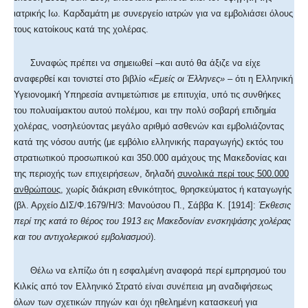
ιατρικής Ιω. Καρδαμάτη με συνεργείο ιατρών για να εμβολιάσει όλους
τους κατοίκους κατά της χολέρας.
Συναφώς πρέπει να σημειωθεί –και αυτό θα άξιζε να είχε
αναφερθεί και τονιστεί στο βιβλίο «
Εμείς οι Έλληνες»
– ότι η Ελληνική
Υγειονομική Υπηρεσία αντιμετώπισε με επιτυχία, υπό τις συνθήκες
του πολυαίμακτου αυτού πολέμου, και την πολύ σοβαρή επιδημία
χολέρας, νοσηλεύοντας μεγάλο αριθμό ασθενών και εμβολιάζοντας
κατά της νόσου αυτής (με εμβόλιο ελληνικής παραγωγής) εκτός του
στρατιωτικού προσωπικού και 350.000 αμάχους της Μακεδονίας και
της περιοχής των επιχειρήσεων, δηλαδή
συνολικά περί τους 500.000
ανθρώπους
, χωρίς διάκριση εθνικότητος, θρησκεύματος ή καταγωγής
(βλ. Αρχείο ΔΙΣ/Φ.1679/Η/3: Μανούσου Π., Σάββα Κ. [1914]:
Έκθεσις
περί της κατά το θέρος του 1913 εις Μακεδονίαν ενσκηψάσης χολέρας
και του αντιχολερικού εμβολιασμού
).
Θέλω να ελπίζω ότι η εσφαλμένη αναφορά περί εμπρησμού του
Κιλκίς από τον Ελληνικό Στρατό είναι συνέπεια μη αναδιφήσεως
όλων των σχετικών πηγών και όχι ηθελημένη κατασκευή για