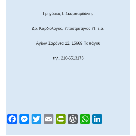
Γρηγόριος Ι. Σκαμπαρδώνης
Δρ. Καρδιολόγος, Υποστράτηγος ΥΙ, ε.α.
Αγίων Σαράντα 12, 15669 Παπάγου
τηλ. 210-6513173
.
F
M
T
E
Pr
W
W
Li
a
e
wi
m
in
or
h
n