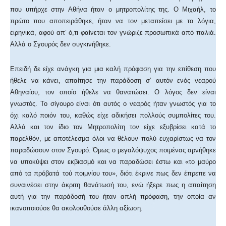
που υπήρχε στην Αθήνα ήταν ο μητροπολίτης της. Ο Μιχαήλ, το
πρώτο που αποπειράθηκε, ήταν να τον μεταπείσει με τα λόγια,
ειρηνικά, αφού απ’ ό,τι φαίνεται τον γνώριζε προσωπικά από παλιά.
Αλλά ο Σγουρός δεν συγκινήθηκε.
Επειδή δε είχε ανάγκη για μια καλή πρόφαση για την επίθεση που
ήθελε να κάνει, απαίτησε την παράδοση σ’ αυτόν ενός νεαρού
Αθηναίου, τον οποίο ήθελε να θανατώσει. Ο λόγος δεν είναι
γνωστός. Το σίγουρο είναι ότι αυτός ο νεαρός ήταν γνωστός για το
όχι καλό ποιόν του, καθώς είχε αδικήσει πολλούς συμπολίτες του.
Αλλά και τον ίδιο τον Μητροπολίτη τον είχε εξυβρίσει κατά το
παρελθόν, με αποτέλεσμα όλοι να θέλουν πολύ ευχαρίστως να τον
παραδώσουν στον Σγουρό. Όμως ο μεγαλόψυχος ποιμένας αρνήθηκε
να υποκύψει στον εκβιασμό και να παραδώσει έστω και «το μαύρο
από τα πρόβατά τού ποιμνίου του», διότι έκρινε πως δεν έπρεπε να
συναινέσει στην άκριτη θανάτωσή του, ενώ ήξερε πως η απαίτηση
αυτή για την παράδοσή του ήταν απλή πρόφαση, την οποία αν
ικανοποιούσε θα ακολουθούσε άλλη αξίωση.