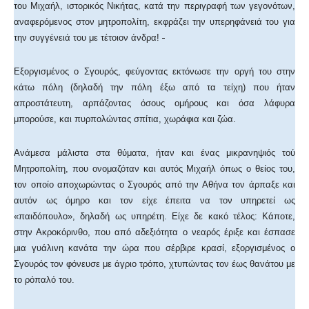
του Μιχαήλ, ιστορικός Νικήτας, κατά την περιγραφή των γεγονότων,
αναφερόμενος στον μητροπολίτη, εκφράζει την υπερηφάνειά του για
την συγγένειά του με τέτοιον άνδρα!
Εξοργισμένος ο Σγουρός, φεύγοντας εκτόνωσε την οργή του στην
κάτω πόλη (δηλαδή την πόλη έξω από τα τείχη) που ήταν
απροστάτευτη, αρπάζοντας όσους ομήρους και όσα λάφυρα
μπορούσε, και πυρπολώντας σπίτια, χωράφια και ζώα.
Ανάμεσα μάλιστα στα θύματα, ήταν και ένας μικρανηψιός τού
Μητροπολίτη, που ονομαζόταν και αυτός Μιχαήλ όπως ο θείος του,
τον οποίο αποχωρώντας ο Σγουρός από την Αθήνα τον άρπαξε και
αυτόν ως όμηρο και τον είχε έπειτα να τον υπηρετεί ως
«παιδόπουλο», δηλαδή ως υπηρέτη. Είχε δε κακό τέλος: Κάποτε,
στην Ακροκόρινθο, που από αδεξιότητα ο νεαρός έριξε και έσπασε
μια γυάλινη κανάτα την ώρα που σέρβιρε κρασί, εξοργισμένος ο
Σγουρός τον φόνευσε με άγριο τρόπο, χτυπώντας τον έως θανάτου με
το ρόπαλό του.