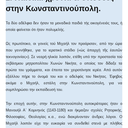
στην Κωνσταντινούπολη.
Τα δύο αδέλφια δεν ήσαν τα μοναδικά παιδιά τής οικογένειάς τους, ή
οποία φαίνεται ότι ήταν πολυμελής.
Ως πρωτότοκο, οι γονείς τού Μιχαήλ τον προόρισαν, από την ώρα
που γεννήθηκε, για το ιερατικό στάδιο («ὡς ἀπαρχὴ τῆς ἑαυτῶν
τεκνογονίας»). Σε νεαρή ηλικία λοιπόν, ετέθη υπό την προστασία τού
σεβάσμιου μητροπολίτου Χωνών Νικήτα, ο οποίος τον δίδαξε τα
πρώτα του γράμματα, και έπειτα τον χειροτόνησε ιερέα. Από αυτόν
εξάλλου πήρε το όνομά του και ο αδελφός του Νικήτας. Έφηβος
ακόμα ο Μιχαήλ, εστάλη στην Κωνσταντινούπολη, για να
συμπληρώσει την εκπαίδευσή του.
Την εποχή αυτήν, στην Κωνσταντινούπολη αυτοκράτορας ήταν ο
Μανουήλ Α΄ Κομνηνός (1143-1180) και ήκμαζαν σχολές Ρητορικής,
Φιλοσοφίας, Θεολογίας κ.α., ενώ διακρίνονταν άνδρες λόγιοι. Ο
Μιχαήλ λοιπόν είχε την ευκαιρία να συνδεθεί στενά με πλήθος