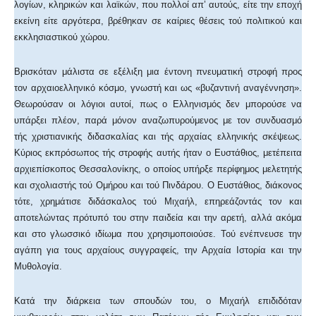
λογίων, κληρικών και λαϊκών, που πολλοί απ’ αυτούς, είτε την εποχή
εκείνη είτε αργότερα, βρέθηκαν σε καίριες θέσεις τού πολιτικού και
εκκλησιαστικού χώρου.
Βρισκόταν μάλιστα σε εξέλιξη μια έντονη πνευματική στροφή προς
τον αρχαιοελληνικό κόσμο, γνωστή και ως «βυζαντινή αναγέννηση».
Θεωρούσαν οι λόγιοι αυτοί, πως ο Ελληνισμός δεν μπορούσε να
υπάρξει πλέον, παρά μόνον αναζωπυρούμενος με τον συνδυασμό
τής χριστιανικής διδασκαλίας και τής αρχαίας ελληνικής σκέψεως.
Κύριος εκπρόσωπος τής στροφής αυτής ήταν ο Ευστάθιος, μετέπειτα
αρχιεπίσκοπος Θεσσαλονίκης, ο οποίος υπήρξε περίφημος μελετητής
και σχολιαστής τού Ομήρου και τού Πινδάρου. Ο Ευστάθιος, διάκονος
τότε, χρημάτισε διδάσκαλος τού Μιχαήλ, επηρεάζοντάς τον και
αποτελώντας πρότυπό του στην παιδεία και την αρετή, αλλά ακόμα
και στο γλωσσικό ιδίωμα που χρησιμοποιούσε. Τού ενέπνευσε την
αγάπη για τους αρχαίους συγγραφείς, την Αρχαία Ιστορία και την
Μυθολογία.
Κατά την διάρκεια των σπουδών του, ο Μιχαήλ επιδιδόταν