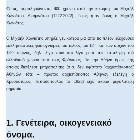
Φέτος, συμπληρώνονται 800 χρόνια από την κοίμηση τού Μιχαήλ
Χωνιάτου- Ακομινάτου (1222-2022). Ποιος ήταν όμως ο Μιχαήλ
Χωνιάτης;
Ο Μιχαήλ Χωνιάτης υπήρξε γενικότερα μια από τις πλέον εξέχουσες
ου
εκκλησιαστικές φυσιογνωμίες τού τέλους τού 12
και των αρχών τού
ου
13
αιώνος, δηλ. λίγο πριν και λίγο μετά την κατάληψη τού
ελλαδικού χώρου από τους Φράγκους. Για την Αθήνα όμως, τής
οποίας διετέλεσε μητροπολίτης (σ.σ. δεν υφίστατο “αρχιεπίσκοπος”
Αθηνών τότε – πρώτος αρχιεπίσκοπος Αθηνών εξελέγη ο
Χρυσόστομος Παπαδόπουλος το 1923) είχε ακόμα μεγαλύτερη
σημασία.
1. Γενέτειρα, οικογενειακό
όνομα.