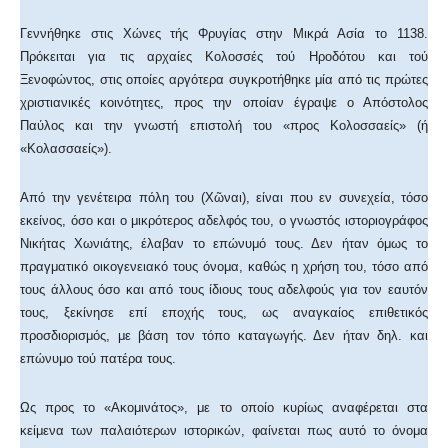
Γεννήθηκε στις Χώνες τής Φρυγίας στην Μικρά Ασία το 1138.
Πρόκειται για τις αρχαίες Κολοσσές τού Ηροδότου και τού
Ξενοφώντος, στις οποίες αργότερα συγκροτήθηκε μία από τις πρώτες
χριστιανικές κοινότητες, προς την οποίαν έγραψε ο Απόστολος
Παύλος και την γνωστή επιστολή του «προς Κολοσσαείς» (ή
«Κολασσαείς»).
Από την γενέτειρα πόλη του (Χῶναι), είναι που εν συνεχεία, τόσο
εκείνος, όσο και ο μικρότερος αδελφός του, ο γνωστός ιστοριογράφος
Νικήτας Χωνιάτης, έλαβαν το επώνυμό τους. Δεν ήταν όμως το
πραγματικό οικογενειακό τους όνομα, καθώς η χρήση του, τόσο από
τους άλλους όσο και από τους ίδιους τους αδελφούς για τον εαυτόν
τους, ξεκίνησε επί εποχής τους, ως αναγκαίος επιθετικός
προσδιορισμός, με βάση τον τόπο καταγωγής. Δεν ήταν δηλ. και
επώνυμο τού πατέρα τους.
Ως προς το «Ακομινάτος», με το οποίο κυρίως αναφέρεται στα
κείμενα των παλαιότερων ιστορικών, φαίνεται πως αυτό το όνομα