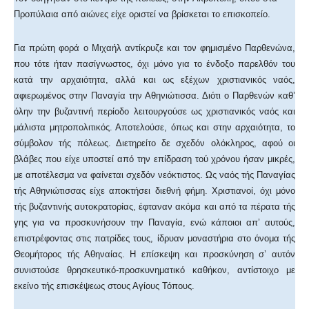
Προπύλαια από αιώνες είχε οριστεί να βρίσκεται το επισκοπείο.
Για πρώτη φορά ο Μιχαήλ αντίκρυζε και τον φημισμένο Παρθενώνα,
που τότε ήταν πασίγνωστος, όχι μόνο για το ένδοξο παρελθόν του
κατά την αρχαιότητα, αλλά και ως εξέχων χριστιανικός ναός,
αφιερωμένος στην Παναγία την Αθηνιώτισσα. Διότι ο Παρθενών καθ’
όλην την βυζαντινή περίοδο λειτουργούσε ως χριστιανικός ναός και
μάλιστα μητροπολιτικός. Αποτελούσε, όπως και στην αρχαιότητα, το
σύμβολον τής πόλεως. Διετηρείτο δε σχεδόν ολόκληρος, αφού οι
βλάβες που είχε υποστεί από την επίδραση τού χρόνου ήσαν μικρές,
με αποτέλεσμα να φαίνεται σχεδόν νεόκτιστος. Ως ναός τής Παναγίας
τής Αθηνιώτισσας είχε αποκτήσει διεθνή φήμη. Χριστιανοί, όχι μόνο
τής βυζαντινής αυτοκρατορίας, έφταναν ακόμα και από τα πέρατα τής
γης για να προσκυνήσουν την Παναγία, ενώ κάποιοι απ’ αυτούς,
επιστρέφοντας στις πατρίδες τους, ίδρυαν μοναστήρια στο όνομα τής
Θεομήτορος τής Αθηναίας. Η επίσκεψη και προσκύνηση σ’ αυτόν
συνιστούσε θρησκευτικό-προσκυνηματικό καθήκον, αντίστοιχο με
εκείνο τής επισκέψεως στους Αγίους Τόπους.