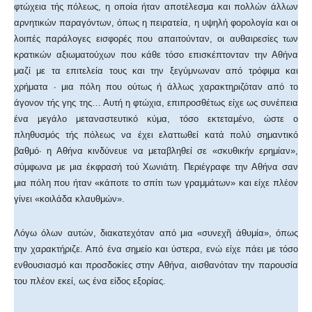
φτώχεια τής πόλεως, η οποία ήταν αποτέλεσμα και πολλών άλλων
αρνητικών παραγόντων, όπως η πειρατεία, η υψηλή φορολογία και οι
λοιπές παράλογες εισφορές που απαιτούνταν, οι αυθαιρεσίες των
κρατικών αξιωματούχων που κάθε τόσο επισκέπτονταν την Αθήνα
μαζί με τα επιτελεία τους και την ξεγύμνωναν από τρόφιμα και
χρήματα · μια πόλη που ούτως ή άλλως χαρακτηριζόταν από το
άγονον τής γης της… Αυτή η φτώχια, επιπροσθέτως είχε ως συνέπεια
ένα μεγάλο μεταναστευτικό κύμα, τόσο εκτεταμένο, ώστε ο
πληθυσμός τής πόλεως να έχει ελαττωθεί κατά πολύ σημαντικό
βαθμό· η Αθήνα κινδύνευε να μεταβληθεί σε «σκυθικήν ερημίαν»,
σύμφωνα με μια έκφρασή τού Χωνιάτη. Περιέγραφε την Αθήνα σαν
μια πόλη που ήταν «κάποτε το σπίτι των γραμμάτων» και είχε πλέον
γίνει «κοιλάδα κλαυθμών».
Λόγω όλων αυτών, διακατεχόταν από μια «συνεχῆ ἀθυμία», όπως
την χαρακτήριζε. Από ένα σημείο και ύστερα, ενώ είχε πάει με τόσο
ενθουσιασμό και προσδοκίες στην Αθήνα, αισθανόταν την παρουσία
του πλέον εκεί, ως ένα είδος εξορίας.