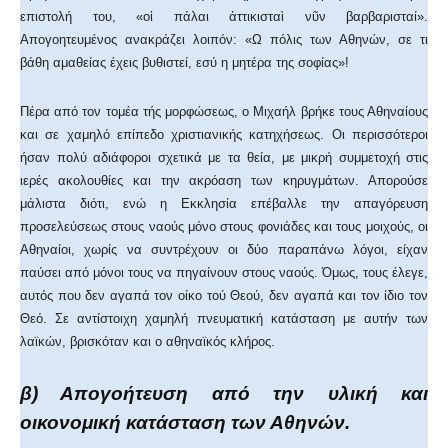
επιστολή του, «οἱ πάλαι ἀττικισταὶ νῦν βαρβαρισταί».
Απογοητευμένος ανακράζει λοιπόν: «Ω πόλις των Αθηνών, σε τι
βάθη αμαθείας έχεις βυθιστεί, εσύ η μητέρα της σοφίας»!
Πέρα από τον τομέα τής μορφώσεως, ο Μιχαήλ βρήκε τους Αθηναίους
και σε χαμηλό επίπεδο χριστιανικής κατηχήσεως. Οι περισσότεροι
ήσαν πολύ αδιάφοροι σχετικά με τα θεία, με μικρή συμμετοχή στις
ιερές ακολουθίες και την ακρόαση των κηρυγμάτων. Απορούσε
μάλιστα διότι, ενώ η Εκκλησία επέβαλλε την απαγόρευση
προσελεύσεως στους ναούς μόνο στους φονιάδες και τους μοιχούς, οι
Αθηναίοι, χωρίς να συντρέχουν οι δύο παραπάνω λόγοι, είχαν
παύσει από μόνοι τους να πηγαίνουν στους ναούς. Όμως, τους έλεγε,
αυτός που δεν αγαπά τον οίκο τού Θεού, δεν αγαπά και τον ίδιο τον
Θεό. Σε αντίστοιχη χαμηλή πνευματική κατάσταση με αυτήν των
λαϊκών, βρισκόταν και ο αθηναϊκός κλήρος.
β) Απογοήτευση από την υλική και
οικονομική κατάσταση των Αθηνών.