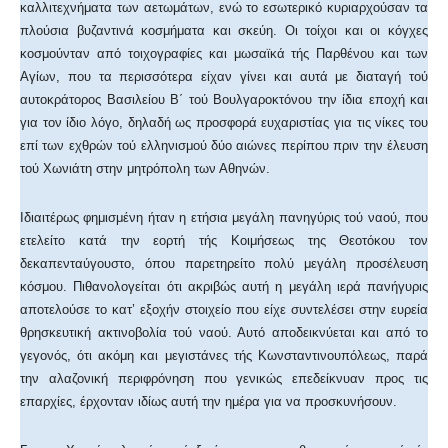
καλλιτεχνήματα των αετωμάτων, ενώ το εσωτερικό κυριαρχούσαν τα
πλούσια βυζαντινά κοσμήματα και σκεύη. Οι τοίχοι και οι κόγχες
κοσμούνταν από τοιχογραφίες και μωσαϊκά τής Παρθένου και των
Αγίων, που τα περισσότερα είχαν γίνει και αυτά με διαταγή τού
αυτοκράτορος Βασιλείου Β΄ τού Βουλγαροκτόνου την ίδια εποχή και
για τον ίδιο λόγο, δηλαδή ως προσφορά ευχαριστίας για τις νίκες του
επί των εχθρών τού ελληνισμού δύο αιώνες περίπου πριν την έλευση
τού Χωνιάτη στην μητρόπολη των Αθηνών.
Ιδιαιτέρως φημισμένη ήταν η ετήσια μεγάλη πανηγύρις τού ναού, που
ετελείτο κατά την εορτή τής Κοιμήσεως της Θεοτόκου τον
δεκαπενταύγουστο, όπου παρετηρείτο πολύ μεγάλη προσέλευση
κόσμου. Πιθανολογείται ότι ακριβώς αυτή η μεγάλη ιερά πανήγυρις
αποτελούσε το κατ’ εξοχήν στοιχείο που είχε συντελέσει στην ευρεία
θρησκευτική ακτινοβολία τού ναού. Αυτό αποδεικνύεται και από το
γεγονός, ότι ακόμη και μεγιστάνες τής Κωνσταντινουπόλεως, παρά
την αλαζονική περιφρόνηση που γενικώς επεδείκνυαν προς τις
επαρχίες, έρχονταν ιδίως αυτή την ημέρα για να προσκυνήσουν.