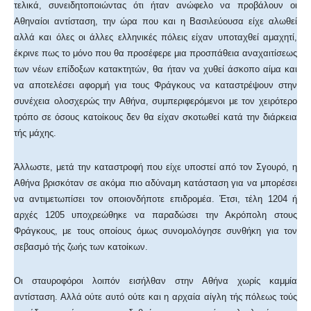
τελικά, συνειδητοποιώντας ότι ήταν ανώφελο να προβάλουν οι
Αθηναίοι αντίσταση, την ώρα που και η Βασιλεύουσα είχε αλωθεί
αλλά και όλες οι άλλες ελληνικές πόλεις είχαν υποταχθεί αμαχητί,
έκρινε πως το μόνο που θα προσέφερε μια προσπάθεια αναχαιτίσεως
των νέων επίδοξων κατακτητών, θα ήταν να χυθεί άσκοπο αίμα και
να αποτελέσει αφορμή για τους Φράγκους να καταστρέψουν στην
συνέχεια ολοσχερώς την Αθήνα, συμπεριφερόμενοι με τον χειρότερο
τρόπο σε όσους κατοίκους δεν θα είχαν σκοτωθεί κατά την διάρκεια
τής μάχης.
Άλλωστε, μετά την καταστροφή που είχε υποστεί από τον Σγουρό, η
Αθήνα βρισκόταν σε ακόμα πιο αδύναμη κατάσταση για να μπορέσει
να αντιμετωπίσει τον οποιονδήποτε επιδρομέα. Έτσι, τέλη 1204 ή
αρχές 1205 υποχρεώθηκε να παραδώσει την Ακρόπολη στους
Φράγκους, με τους οποίους όμως συνομολόγησε συνθήκη για τον
σεβασμό τής ζωής των κατοίκων.
Οι σταυροφόροι λοιπόν εισήλθαν στην Αθήνα χωρίς καμμία
αντίσταση. Αλλά ούτε αυτό ούτε και η αρχαία αίγλη τής πόλεως τούς