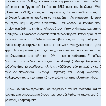
προέκυψε από λάθος, πρωτοπαρουσιαζόμενο στην πρώτη έκδοση
τού ιστορικού έργου τού Νικήτα το 1557 από τον Ιερώνυμο Wolf
(Hieronymus Wolf), και ως πιο αληθοφανής σ’ εμάς υπόθεση είναι, ότι
το όνομα Ακομινάτος οφείλεται σε παρανόηση τής αναφοράς «Μιχαήλ
τοῦ ἀ(πὸ) κώμιν α(ὐ)τοῦ Χωνιάτου». Έτσι λοιπόν, ο πρώτος στον
οποίον απεδόθη το επίθετο «Ακομινάτος», ήταν ο Νικήτας, και έπειτα
ο Μιχαήλ. Οι διάφορες εκδόσεις που ακολούθησαν, παρέλαβαν αυτό
το όνομα χωρίς να ελέγξουν την ακρίβειά του, ενώ στη συνέχεια το
όνομα εισήλθε ακριβώς έτσι και στα ποικίλα λογοτεχνικά και ιστορικά
έργα. Το όνομα «Ακομινάτος», το χρησιμοποίησε, παράλληλα προς
ου
το «Χωνιάτης», στα τέλη του 19
αι. και ο καθηγητής Σπυρίδων
Λάμπρος στην έκδοση των έργων τού Μιχαήλ («
Μιχαὴλ Ἀκομινάτου
τοῦ Χωνιάτου τὰ σωζόμενα: πλεῖστα ἐκδιδόμενα νῦν τὸ πρῶτον κατὰ
τοὺς ἐν Φλωρεντίᾳ, Ὀξώνιῳ, Παρισίοις καὶ Βιέννῃ κώδικας
»),
καθιερώνοντάς το έτσι κατά κάποιο τρόπο και στον ελλαδικό χώρο.
Εκ των ανωτέρω προκύπτει ότι παραμένει τελικά άγνωστο και το
πραγματικό οικογενειακό όνομα των δύο αδελφών, το οποίο, απ’ ό,τι
φαίνεται, λησμονήθηκε.