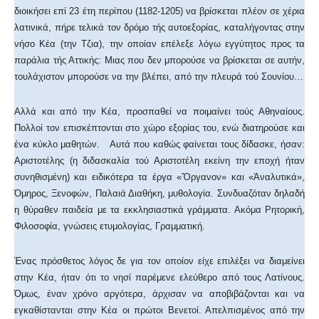
διοικήσει επί 23 έτη περίπου (1182-1205) να βρίσκεται πλέον σε χέρια
λατινικά, πήρε τελικά τον δρόμο τής αυτοεξορίας, καταλήγοντας στην
νήσο Κέα (την Τζια), την οποίαν επέλεξε λόγω εγγύτητος προς τα
παράλια τής Αττικής: Μιας που δεν μπορούσε να βρίσκεται σε αυτήν,
τουλάχιστον μπορούσε να την βλέπει, από την πλευρά τού Σουνίου…
Αλλά και από την Κέα, προσπαθεί να ποιμαίνει τούς Αθηναίους.
Πολλοί τον επισκέπτονται στο χώρο εξορίας του, ενώ διατηρούσε και
ένα κύκλο μαθητών. Αυτά που καθώς φαίνεται τους δίδασκε, ήσαν:
Αριστοτέλης (η διδασκαλία τού Αριστοτέλη εκείνη την εποχή ήταν
συνηθισμένη) και ειδικότερα τα έργα «Ὄργανον» και «Ἀναλυτικά»,
Όμηρος, Ξενοφών, Παλαιά Διαθήκη, μυθολογία. Συνδυαζόταν δηλαδή
η θύραθεν παιδεία με τα εκκλησιαστικά γράμματα. Ακόμα Ρητορική,
Φιλοσοφία, γνώσεις ετυμολογίας, Γραμματική.
Ένας πρόσθετος λόγος δε για τον οποίον είχε επιλέξει να διαμείνει
στην Κέα, ήταν ότι το νησί παρέμενε ελεύθερο από τους Λατίνους.
Όμως, έναν χρόνο αργότερα, άρχισαν να αποβιβάζονται και να
εγκαθίστανται στην Κέα οι πρώτοι Βενετοί. Απελπισμένος από την