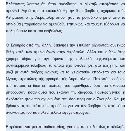
Βλέποντας λοιπόν ότι ήταν ανένδοτος
,
ο Μιχαήλ απεφάσισε να
αμυνθεί. Αφού πρώτα επεκαλέσθη την θεία βοήθεια, οχύρωσε τούς
Αθηναίους στην Ακρόπολη, όπου ήταν το μοναδικό σημείο από το
οποίο θα μπορούσαν να αμυνθούν επιτυχώς, και τους ενεθάρρυνε να
πολεμήσουν κατά τού εισβολέως.
Ο Σγουρός από την άλλη, ξεκίνησε την επίθεση ρίχνοντας συνεχώς
βέλη κατά των αμυνομένων στην Ακρόπολη. Αλλά και ο Χωνιάτης
χρησιμοποίησε για την άμυνά της πολεμικά μηχανήματα και
συγκεκριμένα τοξοβόλα, τα οποία είχε τοποθετήσει στα τείχη της, και
μαζί με αυτά άνδρες ικανούς να τα χειριστούν· επρόκειτο για τους
λίγους στρατιώτες τής φρουράς τής Ακροπόλεως. Περισσότερο όμως
απ’ αυτούς οι ίδιοι οι πολίτες, που αμύνθηκαν όσο πιο σθεναρά
μπορούσαν, ήσαν αυτοί που έκαναν την διαφορά. Πάντως γενικά, η
Ακρόπολη ήταν πιο οχυρωμένη απ’ όσο περίμενε ο Σγουρός. Και μη
βρίσκοντας και κάποιους προδότες για να τον βοηθήσουν από μέσα
ανοίγοντάς του τις πύλες, τελικά έφυγε άπραγος.
Επρόκειτο για μια σπουδαία νίκη, για την οποία δικαίως ο αδελφός