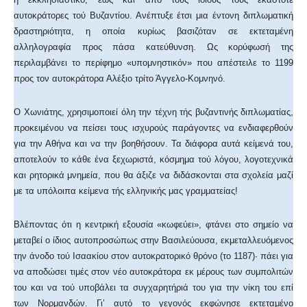
αυτοκράτορες τού Βυζαντίου. Ανέπτυξε έτσι μια έντονη διπλωματική
δραστηριότητα, η οποία κυρίως βασιζόταν σε εκτεταμένη
αλληλογραφία προς πάσα κατεύθυνση. Ως κορύφωσή της
περιλαμβάνει το περίφημο «υπομνηστικόν» που απέστειλε το 1199
προς τον αυτοκράτορα Αλέξιο τρίτο Άγγελο-Κομνηνό.
Ο Χωνιάτης, χρησιμοποιεί όλη την τέχνη τής βυζαντινής διπλωματίας,
προκειμένου να πείσει τους ισχυρούς παράγοντες να ενδιαφερθούν
για την Αθήνα και να την βοηθήσουν. Τα διάφορα αυτά κείμενά του,
αποτελούν το κάθε ένα ξεχωριστά, κόσμημα τού λόγου, λογοτεχνικά
και ρητορικά μνημεία, που θα άξιζε να διδάσκονται στα σχολεία μαζί
με τα υπόλοιπα κείμενα τής ελληνικής μας γραμματείας!
Βλέποντας ότι η κεντρική εξουσία «κωφεύει», φτάνει στο σημείο να
μεταβεί ο ίδιος αυτοπροσώπως στην Βασιλεύουσα, εκμεταλλευόμενος
την άνοδο τού Ισαακίου στον αυτοκρατορικό θρόνο (το 1187)· πάει για
να αποδώσει τιμές στον νέο αυτοκράτορα εκ μέρους των συμπολιτών
του και να τού υποβάλει τα συγχαρητήριά του για την νίκη του επί
των Νορμανδών. Γι’ αυτό το γεγονός εκφώνησε εκτεταμένο