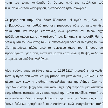
κακή του τύχη, κατάλαβε ότι ύστερα από την κατάληψη τού
τελευταίου αυτού καταφυγίου, η απόδραση ήταν ανώφελη.
Οι μέρες του στην Κέα ήσαν δύσκολες. Η υγεία του, όλο και
επιβαρυνόταν, σε βαθμό που δεν μπορούσε ούτε να μετακινηθεί,
αλλά ούτε να γράφει επιστολές, ενώ φαίνεται ότι πλέον είχε
πρόβλημα ακόμη και στην άρθρωσή του. Επίσης, είχε προσβληθεί το
δεξιό ήμισυ τού σώματός του, με αποτέλεσμα όλες οι ανάγκες του να
εξυπηρετούνται πλέον από τα αριστερά άκρα του. Ζητούσε να
προσεύχονται γι’ αυτόν, ώστε να μη τον καταβάλει η θλίψη, αλλά να
μπορέσει να πεθάνει γαλήνιος.
Λίγα χρόνια πριν πεθάνει, περ. το 1216-1217, προτού επιδεινωθεί
τόσο η υγεία του ώστε να μη μπορεί να μετακινηθεί, καθώς με το
πέρας των ετών η αίσθηση νοσταλγίας για την Αθήνα όλο και
μεγάλωνε στην ψυχή του, και αφού είχε ήδη περάσει μια δεκαετία
στην εξορία, αποφάσισε να επισκεφτεί την παλιά του έδρα. Αυτό ήταν
το μοναδικό ταξίδι του στην Αθήνα ύστερα από την εξορία του, και το
έκανε βεβαίως κρυφά από τους Λατίνους, ενώ αναγκάστηκε πολύ