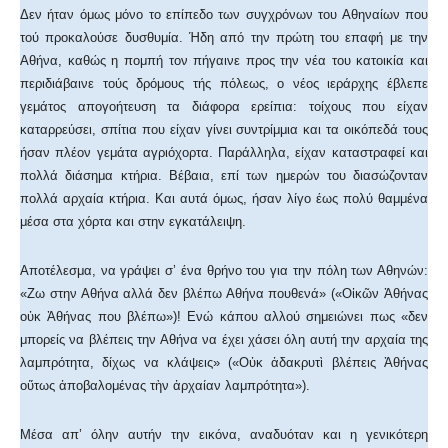
Δεν ήταν όμως μόνο το επίπεδο των συγχρόνων του Αθηναίων που
τού προκαλούσε δυσθυμία. Ήδη από την πρώτη του επαφή με την
Αθήνα, καθώς η πομπή τον πήγαινε προς την νέα του κατοικία και
περιδιάβαινε τούς δρόμους τής πόλεως, ο νέος ιεράρχης έβλεπε
γεμάτος απογοήτευση τα διάφορα ερείπια: τοίχους που είχαν
καταρρεύσει, σπίτια που είχαν γίνει συντρίμμια και τα οικόπεδά τους
ήσαν πλέον γεμάτα αγριόχορτα. Παράλληλα, είχαν καταστραφεί και
πολλά διάσημα κτήρια. Βέβαια, επί των ημερών του διασώζονταν
πολλά αρχαία κτήρια. Και αυτά όμως, ήσαν λίγο έως πολύ θαμμένα
μέσα στα χόρτα και στην εγκατάλειψη.
Αποτέλεσμα, να γράψει σ’ ένα θρήνο του για την πόλη των Αθηνών:
«Ζω στην Αθήνα αλλά δεν βλέπω Αθήνα πουθενά» («Οἰκῶν Ἀθήνας
οὐκ Ἀθήνας που βλέπω»)! Ενώ κάπου αλλού σημειώνει πως «δεν
μπορείς να βλέπεις την Αθήνα να έχει χάσει όλη αυτή την αρχαία της
λαμπρότητα, δίχως να κλάψεις» («Οὐκ ἀδακρυτὶ βλέπεις Ἀθήνας
οὕτως ἀποβαλομένας τὴν ἀρχαίαν λαμπρότητα»).
Μέσα απ’ όλην αυτήν την εικόνα, αναδυόταν και η γενικότερη