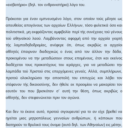
«εισβατήριο» (δηλ. τον ενθρονιστήριο) λόγο του.
Πρόκειται για έναν εμπνευσμένο λόγο, στον οποίον τούς μίλησε ως
απευθείας απογόνους των αρχαίων Ελλήνων, τόσο φυλετικά όσο και
πολιτιστικά, μη εκφράζοντας αμφιβολία περί τής συνέχειας τού γένους
τού αθηναϊκού λαού. Λαμβάνοντας αφορμή από την αρχαία γιορτή
τής λαμπαδηδοδρομίας, ανέφερε ότι, όπως ακριβώς οι αρχαίοι
αθλητές έπαιρναν διαδοχικώς ο ένας από τον άλλον την δάδα,
προκειμένου να την μεταδώσουν στους επομένους, έτσι και εκείνος
διαδέχεται τους προκατόχους του ιεράρχες, για να μεταδώσει την
λαμπάδα τού Χριστού στις επερχόμενες γενεές. Αλλά, συμπλήρωνε,
προτού ολοκληρώσει την αποστολή του επιτυχώς και λάβει τον
στέφανον τής δικαιοσύνης, δεν ήθελε εκ προοιμίου να μακαρίσει τον
εαυτόν του που βρισκόταν σ’ αυτή την θέση, όπως ακριβώς ο
αθλητής, δεν στεφανώνεται πριν τον αγώνα.
Και δεν το έκανε αυτό, προτού σιγουρευτεί για το αν είχε βρεθεί να
ηγείται μιας μητροπόλεως γενναίων ανθρώπων, ή κάποιων που
διατηρούν το θρυλικό τους όνομα (αυτό δηλ. των Αθηναίων) εις μάτην,