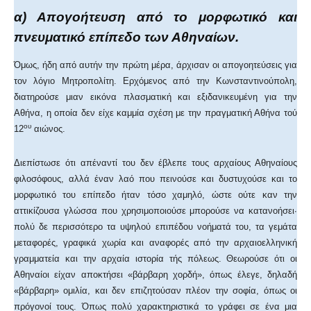
α) Απογοήτευση από το μορφωτικό και
πνευματικό επίπεδο των Αθηναίων.
Όμως, ήδη από αυτήν την πρώτη μέρα, άρχισαν οι απογοητεύσεις για
τον λόγιο Μητροπολίτη. Ερχόμενος από την Κωνσταντινούπολη,
διατηρούσε μιαν εικόνα πλασματική και εξιδανικευμένη για την
Αθήνα, η οποία δεν είχε καμμία σχέση με την πραγματική Αθήνα τού
ου
12
αιώνος.
Διεπίστωσε ότι απέναντί του δεν έβλεπε τους αρχαίους Αθηναίους
φιλοσόφους, αλλά έναν λαό που πεινούσε και δυστυχούσε και το
μορφωτικό του επίπεδο ήταν τόσο χαμηλό, ώστε ούτε καν την
αττικίζουσα γλώσσα που χρησιμοποιούσε μπορούσε να κατανοήσει·
πολύ δε περισσότερο τα υψηλού επιπέδου νοήματά του, τα γεμάτα
μεταφορές, γραφικά χωρία και αναφορές από την αρχαιοελληνική
γραμματεία και την αρχαία ιστορία τής πόλεως. Θεωρούσε ότι οι
Αθηναίοι είχαν αποκτήσει «βάρβαρη χορδή», όπως έλεγε, δηλαδή
«βάρβαρη» ομιλία, και δεν επιζητούσαν πλέον την σοφία, όπως οι
πρόγονοί τους. Όπως πολύ χαρακτηριστικά το γράφει σε ένα μια