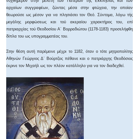
νυχθημερόν στην μελέτη των Πατέρων τής Εκκλησίας και των
αρχαίων συγγραφέων, ζώντας μέσα στην φτώχεια, την οποίαν
θεωρούσε ως μέσον για να πλησιάσει τον Θεό. Σύντομα, λόγω τής
μεγάλης μορφώσεως και τού ακεραίου χαρακτήρος του, επί
πατριαρχίας τού Θεοδοσίου Α΄ Βορραδιώτου (1178-1183) προσελήφθη
δίπλα του ως υπογραμματέας του.
Στην θέση αυτή παρέμεινε μέχρι το 1182, όταν ο τότε μητροπολίτης
Αθηνών Γεώργιος Δ΄ Βούρτζος πέθανε και ο πατριάρχης Θεοδόσιος
έκρινε τον Μιχαήλ ως τον πλέον κατάλληλο για να τον διαδεχθεί.