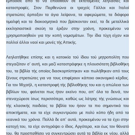
εμπόδισε από το να επιδοθούν σε εκτεταμένες λεηλασίες και
καταστροφές. Στον Παρθενώνα οι τραχείς Γάλλοι και Ιταλοί
στρατιώτες άρπαξαν τα άγια λείψανα, τα αφιερώματα, τα διάφορα
τιμαλφή και τα διακοσμητικά που βρίσκονταν εκεί, τα δε μεταλλικά
εκκλησιαστικά σκεύη τα έριξαν στην χοάνη, προκειμένου να
χρησιμοποιηθούν για την κοπή νομισμάτων. Την ίδια τύχη είχαν και
πολλοί άλλοι ναοί και μονές τής Αττικής.
Λεηλατήθηκε επίσης και η κατοικία τού ίδιου τού μητροπολίτη που
στεγαζόταν σ’ αυτή, και μαζί καταστράφηκε η πλουσιότατη βιβλιοθήκη
του, τα βιβλία τής οποίας διασκορπίστηκαν και πωλήθηκαν από τους
ξένους στρατιώτες για να τους επιφέρουν κάποιο οικονομικό κέρδος.
Για τον Μιχαήλ, η καταστροφή τής βιβλιοθήκης του και η απώλεια των
βιβλίων του, φαίνεται πως ήταν εκείνο που, απ’ όλα τα δεινά, τον
στεναχώρεσε ίσως περισσότερο, καθώς ως λάτρης τής γνώσεως και
τής κλασικής παιδείας τα βιβλία του ήσαν τα πιο σημαντικά του
αποκτήματα, και τα είχε συγκεντρώσει με πολύ κόπο ήδη από τα
νεανικά του χρόνια. Πολλά δε απ’ αυτά, προκειμένου να τα έχει στην
κατοχή του, τα είχε αντιγράψει ο ίδιος. Αργότερα, και έως τον θάνατό
του, θα προσπαθήσει να συγκεντρώσει αυτά τα βιβλία εκ νέου, αλλά