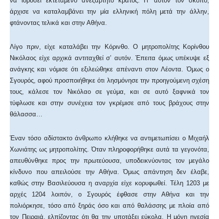
να ιδρύσει εκτεταμένο ανεξάρτητο κράτος. Γι’ αυτόν τον σκοπό,
άρχισε να καταλαμβάνει την μία ελληνική πόλη μετά την άλλην,
φτάνοντας τελικά και στην Αθήνα.
Λίγο πριν, είχε καταλάβει την Κόρινθο. Ο μητροπολίτης Κορίνθου
Νικόλαος είχε αρχικά αντιταχθεί σ’ αυτόν. Έπειτα όμως υπέκυψε εξ
ανάγκης και νόμισε ότι εξιλεώθηκε απέναντι στον Λέοντα. Όμως ο
Σγουρός, αφού προσποιήθηκε ότι λησμόνησε την προηγούμενη σχέση
τους, κάλεσε τον Νικόλαο σε γεύμα, και σε αυτό ξαφνικά τον
τύφλωσε και στην συνέχεια τον γκρέμισε από τους βράχους στην
θάλασσα…
Έναν τόσο αδίστακτο άνθρωπο κλήθηκε να αντιμετωπίσει ο Μιχαήλ
Χωνιάτης ως μητροπολίτης. Όταν πληροφορήθηκε αυτά τα γεγονότα,
απευθύνθηκε προς την πρωτεύουσα, υποδεικνύοντας τον μεγάλο
κίνδυνο που απειλούσε την Αθήνα. Όμως απάντηση δεν έλαβε,
καθώς στην Βασιλεύουσα η αναρχία είχε κορυφωθεί. Τέλη 1203 με
αρχές 1204 λοιπόν, ο Σγουρός έφθασε στην Αθήνα και την
πολιόρκησε, τόσο από ξηράς όσο και από θαλάσσης με πλοία από
τον Πειραιά, ελπίζοντας ότι θα την υποτάξει εύκολα. Η μόνη ηγεσία