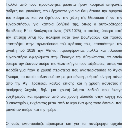
Πολλοί από τους προσκυνητές μάλιστα ήσαν κοσμικοί επιφανείς
άνδρες και γυναίκες, που έρχονταν για να θαυμάσουν την ομορφιά
τού κτίσματος και να ζητήσουν την χάρη τής Θεοτόκου ή να την
ευχαριστήσουν για κάποια βοήθειά της, όπως ο αυτοκράτορας
Βασίλειος Β΄ ο Βουλγαροκτόνος (976-1025), ο οποίος, ύστερα από
την επιτυχή λήξη τού πολέμου κατά των Βουλγάρων και προτού
επιστρέψει στην πρωτεύουσα τού κράτους του, επισκέφτηκε την
άνοιξη τού 1019 την Αθήνα, προσφέροντας πολλά και πλούσια
ευχαριστήρια αφιερώματα στην Παναγία την Αθηνιώτισσα, τα οποία
ύστερα την έκαναν ακόμα πιο θελκτική για τους ταξιδιώτες, όπως για
παράδειγμα ήταν η χρυσή περιστέρα που αναπαριστούσε το Άγιον
Πνεύμα, το οποίο ταλαντευόταν με μια αέναη ρυθμική κίνηση πάνω
από την Αγ. Τράπεζα, καθώς επίσης και η χρυσή άσβεστος ή
ακοίμητος λυχνία, δηλ. μια χρυσή λάμπα λαδιού που έκαιγε
νυχθημερόν και κρεμόταν από μια χρυσή αλυσίδα στην κόγχη τού
θυσιαστηρίου, εκχέοντας μέσα από το ιερό ένα φως τόσο έντονο, που
φαινόταν ακόμα και την ημέρα.
Ο ναός εντυπωσίαζε εξωτερικά και για τα πανέμορφα αρχαία