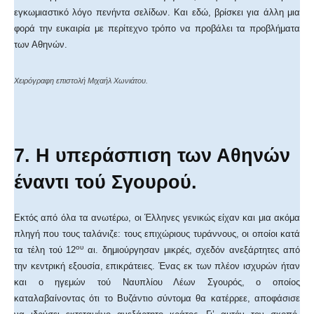
εγκωμιαστικό λόγο πενήντα σελίδων. Και εδώ, βρίσκει για άλλη μια
φορά την ευκαιρία με περίτεχνο τρόπο να προβάλει τα προβλήματα
των Αθηνών.
Χειρόγραφη επιστολή Μιχαήλ Χωνιάτου.
7. Η υπεράσπιση των Αθηνών
έναντι τού Σγουρού.
Εκτός από όλα τα ανωτέρω, οι Έλληνες γενικώς είχαν και μια ακόμα
πληγή που τους ταλάνιζε: τους επιχώριους τυράννους, οι οποίοι κατά
ου
τα τέλη τού 12
αι. δημιούργησαν μικρές, σχεδόν ανεξάρτητες από
την κεντρική εξουσία, επικράτειες. Ένας εκ των πλέον ισχυρών ήταν
και ο ηγεμών τού Ναυπλίου Λέων Σγουρός, ο οποίος
καταλαβαίνοντας ότι το Βυζάντιο σύντομα θα κατέρρεε, αποφάσισε