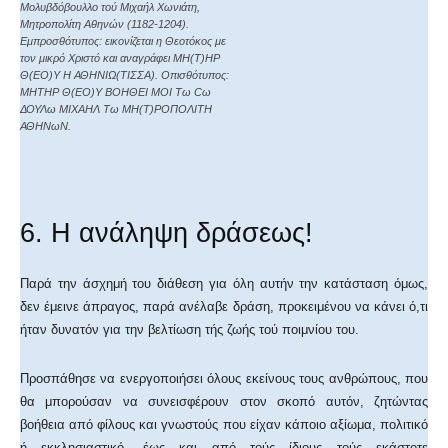
Μολυβδόβουλλο τού Μιχαήλ Χωνιάτη,
Μητροπολίτη Αθηνών (1182-1204).
Εμπροσθότυπος: εικονίζεται η Θεοτόκος με
τον μικρό Χριστό και αναγράφει ΜΗ(Τ)ΗΡ
Θ(ΕΟ)Υ Η ΑΘΗΝΙΩ(ΤΙΣΣΑ). Οπισθότυπος:
ΜΗΤΗΡ Θ(ΕΟ)Υ ΒΟΗΘΕΙ ΜΟΙ Τω Cω
ΔΟΥΛω ΜΙΧΑΗΛ Τω ΜΗ(Τ)ΡΟΠΟΛΙΤΗ
ΑΘΗΝωΝ.
6. Η ανάληψη δράσεως!
Παρά την άσχημή του διάθεση για όλη αυτήν την κατάσταση όμως,
δεν έμεινε άπραγος, παρά ανέλαβε δράση, προκειμένου να κάνει ό,τι
ήταν δυνατόν για την βελτίωση τής ζωής τού ποιμνίου του.
Προσπάθησε να ενεργοποιήσει όλους εκείνους τους ανθρώπους, που
θα μπορούσαν να συνεισφέρουν στον σκοπό αυτόν, ζητώντας
βοήθεια από φίλους και γνωστούς που είχαν κάποιο αξίωμα, πολιτικό
ή εκκλησιαστικό, έως και από τούς ίδιους τούς εκάστοτε