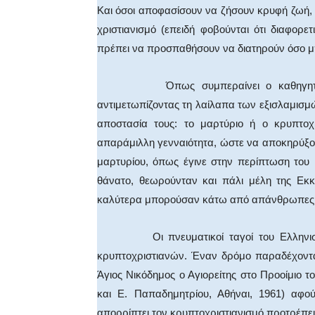
Και όσοι αποφασίσουν να ζήσουν κρυφή ζωή, δ
χριστιανισμό (επειδή φοβούνται ότι διαφορ
πρέπει να προσπαθήσουν να διατηρούν όσο μπ
Όπως συμπεραίνει ο καθηγητής Βρυ
αντιμετωπίζοντας τη λαίλαπα των εξισλαμισμ
αποστασία τους: το μαρτύριο ή ο κρυπτοχρ
απαράμιλλη γενναιότητα, ώστε να αποκηρύξο
μαρτυρίου, όπως έγινε στην περίπτωση του
θάνατο, θεωρούνταν και πάλι μέλη της Εκκ
καλύτερα μπορούσαν κάτω από απάνθρωπες 
Οι πνευματικοί ταγοί του Ελληνισμού
κρυπτοχριστιανών. Έναν δρόμο παραδέχονταν
Άγιος Νικόδημος ο Αγιορείτης στο Προοίμιο 
και Ε. Παπαδημητρίου, Αθήναι, 1961) αφού
απορρίπτει τον κρυπτοχριστιανισμό προτρέπει