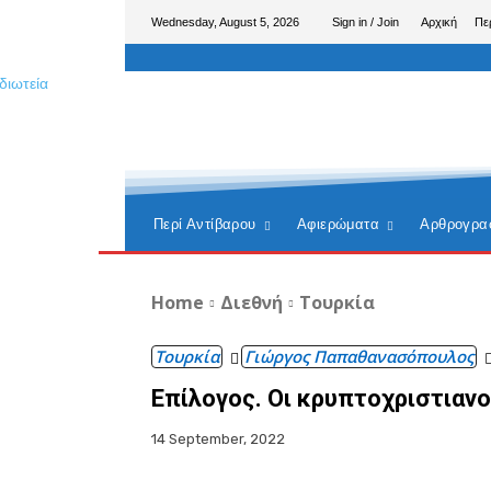
Wednesday, August 5, 2026
Sign in / Join
Αρχική
Πε
Περί Αντίβαρου
Αφιερώματα
Αρθρογρα
Home
Διεθνή
Τουρκία
Τουρκία
Γιώργος Παπαθανασόπουλος
Επίλογος. Οι κρυπτοχριστιανο
14 September, 2022