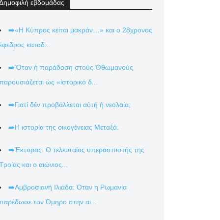
Δημοφιλή εβδομάδας
➡️«Η Κύπρος κείται μακράν…» και ο 28χρονος
έφεδρος καταδ...
➡️Ὅταν ἡ παράδοση στούς Ὀθωμανούς
παρουσιάζεται ὡς «ἱστορικό δ...
➡️Γιατί δέν προβάλλεται αὐτή ἡ νεολαία;
➡️Η ιστορία της οικογένειας Μεταξά.
➡️Έκτορας: Ο τελευταίος υπερασπιστής της
Τροίας και ο αιώνιος...
➡️Αμβροσιανή Ιλιάδα: Όταν η Ρωμανία
παρέδωσε τον Όμηρο στην αι...