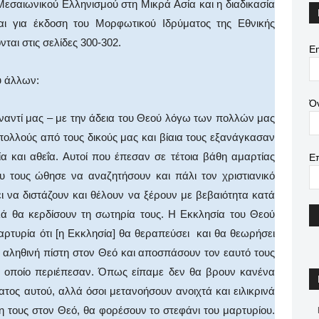
εσαιωνικού Ελληνισμού στη Μικρά Ασία και η διαδικασία
αι για έκδοση του Μορφωτικού Ιδρύματος της Εθνικής
ται στις σελίδες 300-302.
Em
 άλλων:
Ό
ναντί μας – με την άδεια του Θεού λόγω των πολλών μας
ολλούς από τους δικούς μας και βίαια τους εξανάγκασαν
ία και αθεΐα. Αυτοί που έπεσαν σε τέτοια βάθη αμαρτίας
Ε
υ τους ώθησε να αναζητήσουν και πάλι τον χριστιανικό
 να διστάζουν και θέλουν να ξέρουν με βεβαιότητα κατά
ά θα κερδίσουν τη σωτηρία τους. Η Εκκλησία του Θεού
μαρτυρία ότι [η Εκκλησία] θα θεραπεύσει και θα θεωρήσει
ν αληθινή πίστη στον Θεό και αποσπάσουν τον εαυτό τους
 οποίο περιέπεσαν. Όπως είπαμε δεν θα βρουν κανένα
τος αυτού, αλλά όσοι μετανοήσουν ανοιχτά και ειλικρινά
τη τους στον Θεό, θα φορέσουν το στεφάνι του μαρτυρίου.