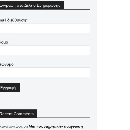
Εγγραφή στο Δελτίο Ενημέρωσης
ail διεύθυνση*
νομα
πώνυμο
Recent Comments
Κωνσταντίνος
on
Μια «συντηρητική» ανάγνωση