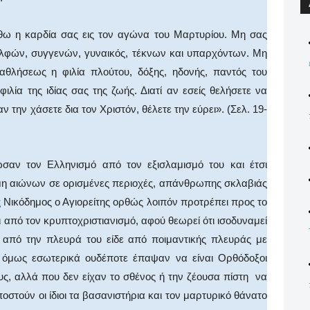
σθω η καρδία σας εις τον αγώνα του Μαρτυρίου. Μη σας
ελφών, συγγενών, γυναικός, τέκνων και υπαρχόντων. Μη
θλήσεως η φιλία πλούτου, δόξης, ηδονής, παντός του
λία της ιδίας σας της ζωής. Διατί αν εσείς θελήσετε να
ν την χάσετε δια τον Χριστόν, θέλετε την εύρει». (Σελ. 19-
σαν τον Ελληνισμό από τον εξισλαμισμό του και έτσι
μη αιώνων σε ορισμένες περιοχές, απάνθρωπης σκλαβιάς
 Νικόδημος ο Αγιορείτης ορθώς λοιπόν προτρέπει προς το
από τον κρυπτοχριστιανισμό, αφού θεωρεί ότι ισοδυναμεί
ο από την πλευρά του είδε από ποιμαντικής πλευράς με
 όμως εσωτερικά ουδέποτε έπαψαν να είναι Ορθόδοξοι
υς, αλλά που δεν είχαν το σθένος ή την ζέουσα πίστη να
στούν οι ίδιοι τα βασανιστήρια και τον μαρτυρικό θάνατο