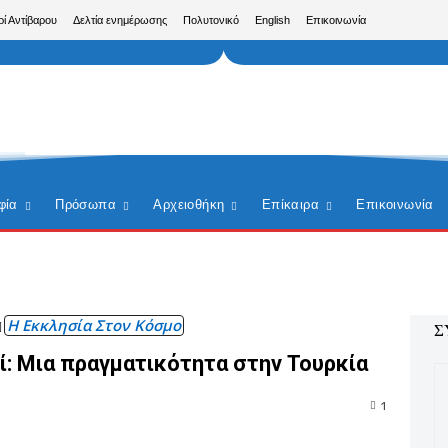
ρί Αντίβαρου
Δελτία ενημέρωσης
Πολυτονικό
English
Επικοινωνία
φία
Πρόσωπα
Αρχειοθήκη
Επίκαιρα
Επικοινωνία
Η Εκκλησία Στον Κόσμο
Σ
ί: Μια πραγματικότητα στην Τουρκία
1