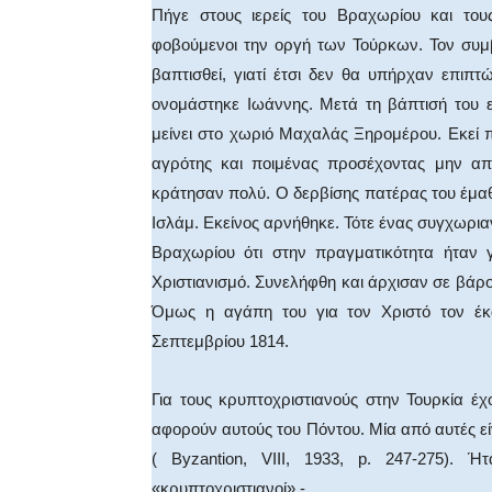
Πήγε στους ιερείς του Βραχωρίου και του
φοβούμενοι την οργή των Τούρκων. Τον συμ
βαπτισθεί, γιατί έτσι δεν θα υπήρχαν επιπτ
ονομάστηκε Ιωάννης. Μετά τη βάπτισή του 
μείνει στο χωριό Μαχαλάς Ξηρομέρου. Εκεί 
αγρότης και ποιμένας προσέχοντας μην απ
κράτησαν πολύ. Ο δερβίσης πατέρας του έμαθ
Ισλάμ. Εκείνος αρνήθηκε. Τότε ένας συγχωρια
Βραχωρίου ότι στην πραγματικότητα ήταν γ
Χριστιανισμό. Συνελήφθη και άρχισαν σε βάρο
Όμως η αγάπη του για τον Χριστό τον έκ
Σεπτεμβρίου 1814.
Για τους κρυπτοχριστιανούς στην Τουρκία έ
αφορούν αυτούς του Πόντου. Μία από αυτές είν
( Byzantion, VIII, 1933, p. 247-275)
«κρυπτοχριστιανοί».-