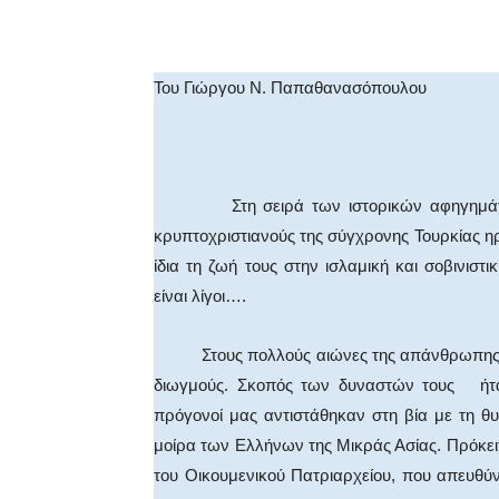
Facebook
X
WhatsA
Του Γιώργου Ν. Παπαθανασόπουλου
Στη σειρά των ιστορικών αφηγημάτων,
κρυπτοχριστιανούς της σύγχρονης Τουρκίας ηρ
ίδια τη ζωή τους στην ισλαμική και σοβινιστ
είναι λίγοι….
Στους πολλούς αιώνες της απάνθρωπης δου
διωγμούς. Σκοπός των δυναστών τους ήταν
πρόγονοί μας αντιστάθηκαν στη βία με τη θυ
μοίρα των Ελλήνων της Μικράς Ασίας. Πρόκειτ
του Οικουμενικού Πατριαρχείου, που απευθύνο