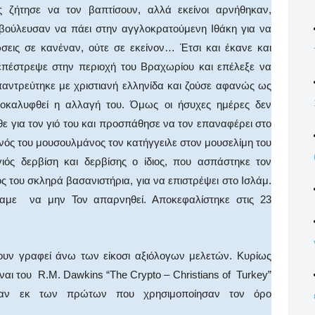
ς ζήτησε να τον βαπτίσουν, αλλά εκείνοι αρνήθηκαν,
βούλευσαν να πάει στην αγγλοκρατούμενη Ιθάκη για να
ώσεις σε κανέναν, ούτε σε εκείνον… Έτσι και έκανε και
επέστρεψε στην περιοχή του Βραχωρίου και επέλεξε να
παντρεύτηκε με χριστιανή ελληνίδα και ζούσε αφανώς ως
οκαλυφθεί η αλλαγή του. Όμως οι ήσυχες ημέρες δεν
ε για τον γιό του και προσπάθησε να τον επαναφέρει στο
νός του μουσουλμάνος τον κατήγγειλε στον μουσελίμη του
ιός δερβίση και δερβίσης ο ίδιος, που ασπάστηκε τον
ς του σκληρά βασανιστήρια, για να επιστρέψει στο Ισλάμ.
αμε να μην Τον απαρνηθεί. Αποκεφαλίστηκε στις 23
χουν γραφεί άνω των είκοσι αξιόλογων μελετών. Κυρίως
αι του R.M. Dawkins “The Crypto – Christians of Turkey”
. Ήταν εκ των πρώτων που χρησιμοποίησαν τον όρο