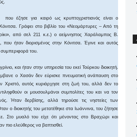
ύς.
 που έζησε για καιρό ως κρυπτοχριστιανός είναι ο
Κόνιτσα. Γράφει στο βιβλίο του «Νεομάρτυρες – Από τη
ίκι», από σελ 211 κ.ε.) ο αείμνηστος Χαράλαμπος Β.
η, που ήταν διορισμένος στην Κόνιτσα. Έγινε και αυτός
ή συμπεριφορά του.
ίνιο, και ήταν στην υπηρεσία του εκεί Τούρκου διοικητή.
λάμβανε ο Χασάν δεν εύρισκε πνευματική ανάπαυση στο
ον Χριστό, αυτός κυριάρχησε στη ζωή του, αλλά δεν το
αντιληφθούν οι μουσουλμάνοι συμπολίτες του και να τον
νός. Ήταν δερβίσης, αλλά τηρούσε τις νηστείες των
ταν ο διοικητής του μετατέθηκε στα Ιωάννινα, του ζήτησε
ε. Στο μυαλό του είχε ότι μένοντας στο Βραχώρι και
αν πιο ελεύθερος να βαπτισθεί.