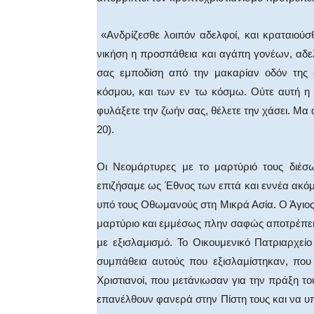
«Ανδρίζεσθε λοιπόν αδελφοί, και κραταιού
νικήση η προσπάθεια και αγάπη γονέων, αδ
σας εμποδίση από την μακαρίαν οδόν της α
κόσμου, και των εν τω κόσμω. Ούτε αυτή η φι
φυλάξετε την ζωήν σας, θέλετε την χάσει. Μα α
20).
Οι Νεομάρτυρες με το μαρτύριό τους διέσω
επιζήσαμε ως Έθνος των επτά και εννέα ακό
υπό τους Οθωμανούς στη Μικρά Ασία. Ο Άγιος
μαρτύριο και εμμέσως πλην σαφώς αποτρέπει 
με εξισλαμισμό. Το Οικουμενικό Πατριαρχεί
συμπάθεια αυτούς που εξισλαμίστηκαν, που
Χριστιανοί, που μετάνιωσαν για την πράξη το
επανέλθουν φανερά στην Πίστη τους και να υπο