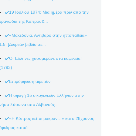
✔️19 Ιουλίου 1974: Μια ημέρα πριν από την
τραγωδία της Κύπρου&...
✔️«Μακεδονία. Αντίβαρο στην ηττοπάθεια»
1.5. [Δωρεάν βιβλίο σε...
✔️Οι Έλληνες χασομεράνε στα καφενεία!
(1793)
✔️Επιμόρφωση αιρετών
✔️Η σφαγή 15 οικογενειών Ελλήνων στην
νήσο Σάσωνα από Αλβανούς...
✔️«Η Κύπρος κείται μακράν…» και ο 28χρονος
έφεδρος καταδ...