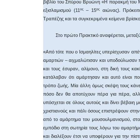
βιβλίο του Σπύρου Βρυώνη «Η παρακμή του Μ
ος
ος
εξισλαμισμού (11
– 15
αιώνας). Πρόκειτ
Τραπέζης και τα συγκεκριμένα κείμενα βρίσκον
Στο πρώτο Πρακτικό αναφέρεται, μεταξύ
«Από τότε που ο Ισμαηλίτες υπερίσχυσαν απέ
αμαρτιών – αιχμαλώτισαν και υποδούλωσαν π
και τους έσυραν, αλίμονο, στη δική τους κακ
κατάλαβαν ότι αμάρτησαν και αυτό είναι πο
τρόπο ζωής. Μία άλλη όμως σκέψη τους κάνει
πόσο δεν θα αποτύχουν πέρα για πέρα, αλλ
υπόσχεται σε όλους αυτούς και δίνει βέβαιη 
χριστιανούς και πάλι όσους επιστρέψουν στη
από το αμάρτημα του μουσουλμανισμού, στο
εμπόδιο στη σωτηρία τους λόγω του αμαρτήμα
και διαλέξουν έτσι να υποφέρουν για την πίσ