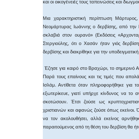
και οι οικογένειές τους ταπεινώσεις και διωγμο
Μια χαρακτηριστική περίπτωση Μάρτυρος,
Νεομάρτυρας Ιωάννης ο δερβίσης, από την 
σκλαβιά στον ουρανό» (Εκδόσεις «Αρχονταρ
Στεργιούλης, ότι ο Χασάν ήταν γιός δερβίσ
δερβίσης και διακρίθηκε για την υποδειγματικ
Έζησε για καιρό στο Βραχώρι, το σημερινό Αγρ
Παρά τους επαίνους και τις τιμές που απο
Ισλάμ. Αντίθετα όταν πληροφορήθηκε για τ
εξωτερίκευε, γιατί υπήρχε κίνδυνος να το 
σκοτώσουν. Έτσι ζούσε ως κρυπτοχριστια
χριστιανών και αφανώς ζούσε όπως εκείνοι. Ό
να τον ακολουθήσει, αλλά εκείνος αρνήθηκ
παραιτούμενος από τη θέση του δερβίση θα ήτ