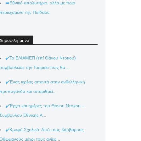
➡️Εθνικό απολυτήριο, αλλά με ποιο
περιεχόμενο της Παιδείας;
Δημοφιλή μήνα
✔️Το ΕΛΙΑΜΕΠ (επί Θάνου Ντόκου)
συμβουλεύει την Τουρκία πώς θα...
✔️Ένας ιερέας απαντά στην ανθελληνική
προπαγάνδα και απαριθμεί...
✔️Έργα και ημέρες του Θάνου Ντόκου –
Συμβούλου Εθνικής Α...
✔️Κρυφό Σχολειό: Από τους βάρβαρους
Οθωμανούς μέχρι τους ανίερ...