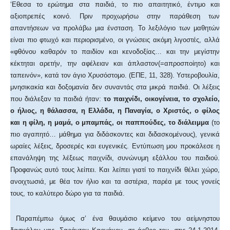
‘Εθεσα το ερώτημα στα παιδιά, το πιο απαιτητικό, έντιμο και
αξιοπρεπές κοινό. Πριν προχωρήσω στην παράθεση των
απαντήσεων να προλάβω μια ένσταση. Το λεξιλόγιο των μαθητών
είναι πιο φτωχό και περιορισμένο, οι γνώσεις ακόμη λιγοστές, αλλά
«φθόνου καθαρόν το παιδίον και κενοδοξίας… και την μεγίστην
κέκτηται αρετήν, την αφέλειαν και άπλαστον(=απροσποίητο) και
ταπεινόν», κατά τον άγιο Χρυσόστομο. (ΕΠΕ, 11, 328). Υστεροβουλία,
μνησικακία και δοξομανία δεν συναντάς στα μικρά παιδιά. Οι λέξεις
που διάλεξαν τα παιδιά ήταν:
το παιχνίδι, οικογένεια, το σχολείο,
ο ήλιος, η θάλασσα, η Ελλάδα, η Παναγία, ο Χριστός, ο φίλος
και η φίλη, η μαμά, ο μπαμπάς, οι παππούδες, το διάλειμμα
(το
πιο αγαπητό… μάθημα για διδάσκοντες και διδασκομένους), γενικά
ωραίες λέξεις, δροσερές και ευγενικές. Εντύπωση μου προκάλεσε η
επανάληψη της λέξεως παιχνίδι, συνώνυμη εξάλλου του παιδιού.
Προφανώς αυτό τους λείπει. Και λείπει γιατί το παιχνίδι θέλει χώρο,
ανοιχτωσιά, με θέα τον ήλιο και τα αστέρια, παρέα με τους γονείς
τους, το καλύτερο δώρο για τα παιδιά.
Παραπέμπω όμως σ’ ένα θαυμάσιο κείμενο του αείμνηστου