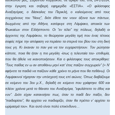
δασκάλου μας, Σαράντου Καργάκου, σε άρθρο του, στις 24-1-2014,
στην έγκριτη και σοβαρή εφημερίδα «ΕΣΤΙΑ».
«Ο φιλόσοφος
Αναξαγόρας, ο δάσκαλος του Περικλή, ο καλούμενος από τους
συγχρόνους του “Νους”, διότι έθετε τον νουν άξονα των πάντων,
διωγμένος από την Αθήνα, κατέφυγε στη Λάμψακο, αποικία των
Φωκαέων στον Ελλήσποντο. Οι “εν τέλει” της πόλεως, δηλαδή οι
άρχοντες της Λαμψάκου, το θεώρησαν μεγάλη τιμή που ένας τέτοιος
σοφός πήρε την απόφαση να περάσει τα στερνά του βίου του στη δική
τους γη. Κι έκαναν το παν για να τον ευχαριστήσουν. Τον ρώτησαν
κάποτε, ποια θα ήταν η πιο μεγάλη -ίσως η τελευταία του- επιθυμία,
που θα ήθελε να ικανοποιήσουν. Και ο φιλόσοφος τους αποκρίθηκε:
“Τους παίδας εν ω αν αποθάνω μηνί κατ’ έτος παίζειν συγχωρείν” (= Ν’
αφήνετε τα παιδιά να παίζουν κάθε χρόνο το μήνα που θα πεθάνω). Οι
Λαμψακινοί τήρησαν την υπόσχεσή τους επί αιώνες. Όπως διαβάζουμε
σε κείμενο του 3ου μ.Χ., δηλαδή σε κείμενο που γράφτηκε 600 και
πλέον χρόνια μετά το θάνατο του Αναξαγόρα, “εφυλάττετο το έθος και
νυν”. Διότι είχαν κατανοήσει πως, όταν το παιδί δεν παίξει, δεν
“παιδιαρίσει”, θα αρχίσει να παιδιαρίζει, όταν θα πρέπει ν’ αρχίσει το
ωρίμασμά του
». Και αυτό είναι πολύ επικίνδυνο…