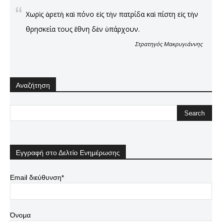
Χωρὶς ἀρετὴ καὶ πόνο εἰς τὴν πατρίδα καὶ πίστη εἰς τὴν
θρησκεία τους ἔθνη δὲν ὑπάρχουν.
Στρατηγός Μακρυγιάννης
Αναζήτηση
Εγγραφή στο Δελτίο Ενημέρωσης
Email διεύθυνση*
Όνομα