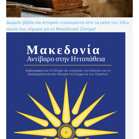
Δωρεάν βιβλία και ιστορικά ντοκουμέντα από τα μέσα του 19ου
αιώνα έως σήμερα για το Μακεδονικό Ζήτημα!