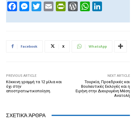
F
M
T
E
Pr
W
W
Li
a
e
wi
m
in
or
h
n
c
ss
tt
ail
tF
d
at
k
e
e
er
ri
Pr
s
e
b
n
e
e
A
dI
Facebook
X
WhatsApp
o
g
n
ss
p
n
o
er
dl
p
k
y
PREVIOUS ARTICLE
NEXT ARTICLE
Κόκκινη γραμμή τα 12 μίλια και
Τουρκία, Προεδρικές και
όχι στην
Βουλευτικές Εκλογές και η
αποστρατιωτικοποίηση.
Ειρήνη στην Διευρυμένη Μέση
Ανατολή
ΣΧΕΤΙΚΆ ΆΡΘΡΑ