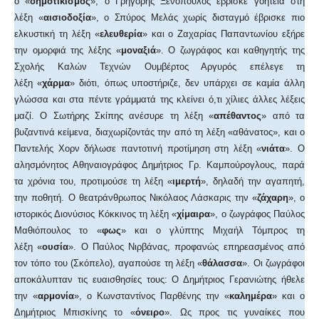
ο «
δημοτικισμός
», ο Γρηγόρης Ξενόπουλος έβρισκε γοητεία στη
λέξη «
αισιοδοξία
», ο Σπύρος Μελάς χωρίς δισταγμό έβρισκε πιο
ελκυστική τη λέξη «
ελευθερία
» και ο Ζαχαρίας Παπαντωνίου εξήρε
την ομορφιά της λέξης «
μοναξιά
». Ο ζωγράφος και καθηγητής της
Σχολής Καλών Τεχνών Ουμβέρτος Αργυρός επέλεγε τη
λέξη «
χάρμα
» διότι, όπως υποστήριζε, δεν υπάρχει σε καμία άλλη
γλώσσα και στα πέντε γράμματά της κλείνει ό,τι χίλιες άλλες λέξεις
μαζί. Ο Σωτήρης Σκίπης ανέσυρε τη λέξη «
απέθαντος
» από τα
βυζαντινά κείμενα, διαχωρίζοντάς την από τη λέξη «αθάνατος», και ο
Παντελής Χορν δήλωσε παντοτινή προτίμηση στη λέξη «
νιάτα
». Ο
αλησμόνητος Αθηναιογράφος Δημήτριος Γρ. Καμπούρογλους, παρά
τα χρόνια του, προτιμούσε τη λέξη «
ιμερτή
», δηλαδή την αγαπητή,
την ποθητή. Ο θεατράνθρωπος Νικόλαος Λάσκαρις την «
ζάχαρη
», ο
ιστορικός Διονύσιος Κόκκινος τη λέξη «
χίμαιρα
», ο ζωγράφος Παύλος
Μαθιόπουλος το «
φως
» και ο γλύπτης Μιχαήλ Τόμπρος τη
λέξη «
ουσία
». Ο Παύλος Νιρβάνας, προφανώς επηρεασμένος από
τον τόπο του (Σκόπελο), αγαπούσε τη λέξη «
θάλασσα
». Οι ζωγράφοι
αποκάλυπταν τις ευαισθησίες τους: Ο Δημήτριος Γερανιώτης ήθελε
την «
αρμονία
», ο Κωνσταντίνος Παρθένης την «
καλημέρα
» και ο
Δημήτριος Μπισκίνης το «
όνειρο
». Ως προς τις γυναίκες που