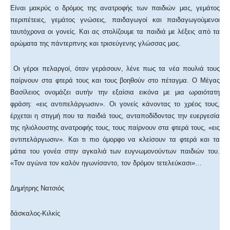
Είναι μακρύς ο δρόμος της ανατροφής των παιδιών μας, γεμάτος
περιπέτειες, γεμάτος γνώσεις, παιδαγωγοί και παιδαγωγούμενοι
ταυτόχρονα οι γονείς. Και ας στολίζουμε τα παιδιά με λέξεις από τα
αρώματα της πάντερπνης και τρισεύγενης γλώσσας μας.
Οι γέροι πελαργοί, όταν γεράσουν, λένε πως τα νέα πουλιά τους
παίρνουν στα φτερά τους και τους βοηθούν στο πέταγμα. Ο Μέγας
Βασίλειος ονομάζει αυτήν την εξαίσια εικόνα με μια ωραιότατη
φράση: «εις αντιπελάργωσιν». Οι γονείς κάνοντας το χρέος τους,
έρχεται η στιγμή που τα παιδιά τους, ανταποδίδοντας την ευεργεσία
της ηλιόλουστης ανατροφής τους, τους παίρνουν στα φτερά τους, «εις
αντιπελάργωσιν». Και τι πιο όμορφο να κλείσουν τα φτερά και τα
μάτια του γονέα στην αγκαλιά των ευγνωμονούντων παιδιών του.
«Τον αγώνα τον καλόν ηγωνίσαντο, τον δρόμον τετελεύκασι»…
Δημήτρης Νατσιός
δάσκαλος-Κιλκίς