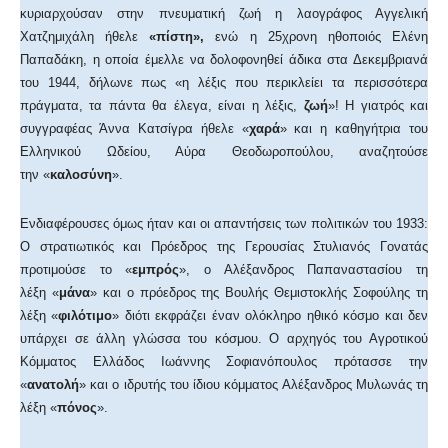
κυριαρχούσαν στην πνευματική ζωή η λαογράφος Αγγελική
Χατζημιχάλη ήθελε
«πίστη»,
ενώ η 25χρονη ηθοποιός Ελένη
Παπαδάκη, η οποία έμελλε να δολοφονηθεί άδικα στα Δεκεμβριανά
του 1944, δήλωνε πως «η λέξις που περικλείει τα περισσότερα
πράγματα, τα πάντα θα έλεγα, είναι η λέξις,
ζωή
»! Η γιατρός και
συγγραφέας Άννα Κατσίγρα ήθελε «
χαρά
» και η καθηγήτρια του
Ελληνικού Ωδείου, Αύρα Θεοδωροπούλου, αναζητούσε
την «
καλοσύνη
».
Ενδιαφέρουσες όμως ήταν και οι απαντήσεις των πολιτικών του 1933:
Ο στρατιωτικός και Πρόεδρος της Γερουσίας Στυλιανός Γονατάς
προτιμούσε το «
εμπρός
», ο Αλέξανδρος Παπαναστασίου τη
λέξη «
μάνα
» και ο πρόεδρος της Βουλής Θεμιστοκλής Σοφούλης τη
λέξη «
φιλότιμο
» διότι εκφράζει έναν ολόκληρο ηθικό κόσμο και δεν
υπάρχει σε άλλη γλώσσα του κόσμου. Ο αρχηγός του Αγροτικού
Κόμματος Ελλάδος Ιωάννης Σοφιανόπουλος πρότασσε την
«
ανατολή
» και ο ιδρυτής του ίδιου κόμματος Αλέξανδρος Μυλωνάς τη
λέξη «
πόνος
».