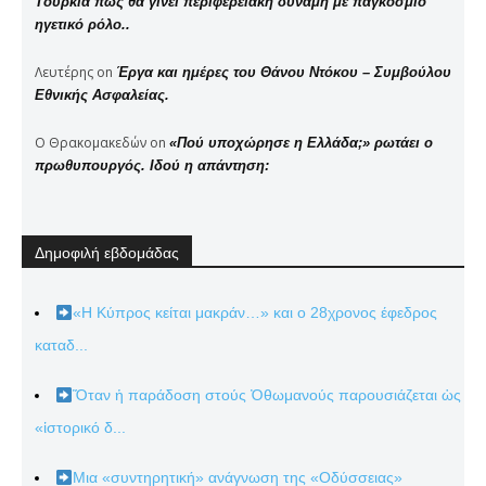
Τουρκία πώς θα γίνει περιφερειακή δύναμη με παγκόσμιο
ηγετικό ρόλο..
Λευτέρης
on
Έργα και ημέρες του Θάνου Ντόκου – Συμβούλου
Εθνικής Ασφαλείας.
Ο Θρακομακεδών
on
«Πού υποχώρησε η Ελλάδα;» ρωτάει ο
πρωθυπουργός. Ιδού η απάντηση:
Δημοφιλή εβδομάδας
«Η Κύπρος κείται μακράν…» και ο 28χρονος έφεδρος
καταδ...
Ὅταν ἡ παράδοση στούς Ὀθωμανούς παρουσιάζεται ὡς
«ἱστορικό δ...
Μια «συντηρητική» ανάγνωση της «Οδύσσειας»