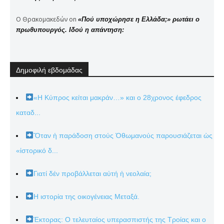
Ο Θρακομακεδών
on
«Πού υποχώρησε η Ελλάδα;» ρωτάει ο
πρωθυπουργός. Ιδού η απάντηση:
Δημοφιλή εβδομάδας
«Η Κύπρος κείται μακράν…» και ο 28χρονος έφεδρος
καταδ...
Ὅταν ἡ παράδοση στούς Ὀθωμανούς παρουσιάζεται ὡς
«ἱστορικό δ...
Γιατί δέν προβάλλεται αὐτή ἡ νεολαία;
Η ιστορία της οικογένειας Μεταξά.
Έκτορας: Ο τελευταίος υπερασπιστής της Τροίας και ο