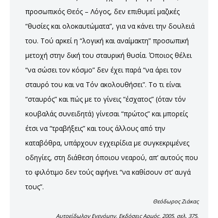
προσωπικός Θεός – Λόγος, δεν επιθυμεί μαζικές
“θυσίες και ολοκαυτώματα”, για να κάνει την δουλειά
του. Τού αρκεί η “λογική και αναίμακτη” προσωπική
μετοχή στην δική του σταυρική θυσία. Όποιος θέλει
“να σώσει τον κόσμο” δεν έχει παρά “να άρει τον
σταυρό του και να Τόν ακολουθήσει”. Το τι είναι
“σταυρός” και πώς με το γίνεις “έσχατος” (όταν τόν
κουβαλάς συνειδητά) γίνεσαι “πρώτος” και μπορείς
έτσι να “τραβήξεις” και τους άλλους από την
καταβόθρα, υπάρχουν εγχειρίδια με συγκεκριμένες
οδηγίες, στη διάθεση όποιου νεαρού, απ’ αυτούς που
το φιλότιμο δεν τούς αφήνει “να καθίσουν στ’ αυγά
τους”.
Θεόδωρος Ζιάκας
Αυτοείδωλον Εγενόμην, Εκδόσεις Αρμός, 2005, σελ. 375.