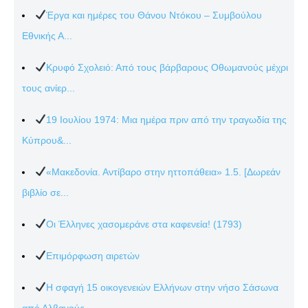
Έργα και ημέρες του Θάνου Ντόκου – Συμβούλου
Εθνικής Α...
Κρυφό Σχολειό: Από τους βάρβαρους Οθωμανούς μέχρι
τους ανίερ...
19 Ιουλίου 1974: Μια ημέρα πριν από την τραγωδία της
Κύπρου&...
«Μακεδονία. Αντίβαρο στην ηττοπάθεια» 1.5. [Δωρεάν
βιβλίο σε...
Οι Έλληνες χασομεράνε στα καφενεία! (1793)
Επιμόρφωση αιρετών
Η σφαγή 15 οικογενειών Ελλήνων στην νήσο Σάσωνα
από Αλβανούς...