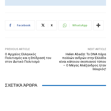
a
e
wi
m
in
or
h
n
c
ss
tt
ail
tF
d
at
k
e
e
er
ri
Pr
s
e
b
n
e
e
A
dI
Facebook
X
WhatsApp
o
g
n
ss
p
n
o
er
dl
p
k
y
PREVIOUS ARTICLE
NEXT ARTICLE
Ο Αρχαίος Ελληνικός
Helen Abadzi: Το DNA πάρα
Πολιτισμός και η Επίδρασή του
πολλών ανδρών στην Ελλάδα
στον Δυτικό Πολιτισμό
είναι κάποιου σκοπιανού τύπου
– Ο Μέγας Αλέξανδρος ήταν
Ιλλυριός!
ΣΧΕΤΙΚΆ ΆΡΘΡΑ