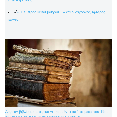
«Η Κύπρος κείται μακράν…» και ο 28χρονος έφεδρος
καταδ...
Δωρεάν βιβλία και ιστορικά ντοκουμέντα από τα μέσα του 19ου
αιώνα έως σήμερα για το Μακεδονικό Ζήτημα!