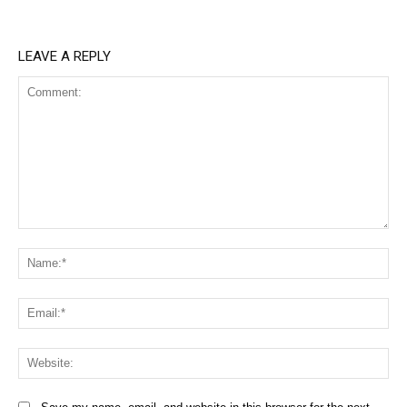
LEAVE A REPLY
Comment:
Na
Ema
Web