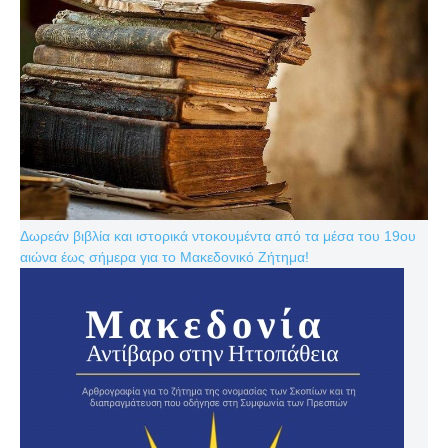
Δωρεάν βιβλία και ιστορικά ντοκουμέντα από τα μέσα του 19ου
αιώνα έως σήμερα για το Μακεδονικό Ζήτημα!