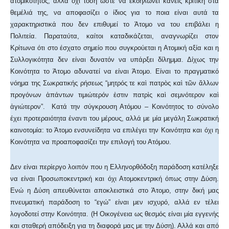
ατομικότητος, αλλά όχι τόση ώστε να εκδηλώνει κανείς κριτική στα
θεμέλιά της, να αποφασίζει ο ίδιος για το ποια είναι αυτά τα
χαρακτηριστικά που δεν επιθυμεί το Άτομο να του επιβάλει η
Πολιτεία. Παραταύτα, καίτοι καταδικάζεται, αναγνωρίζει στον
Κρίτωνα ότι στο έσχατο σημείο που συγκρούεται η Ατομική αξία και η
Συλλογικότητα δεν είναι δυνατόν να υπάρξει δίλημμα. Δίχως την
Κοινότητα το Άτομο αδυνατεί να είναι Άτομο. Είναι το πραγματικό
νόημα της Σωκρατικής ρήσεως “μητρός τε καὶ πατρὸς καὶ τῶν ἄλλων
προγόνων ἁπάντων τιμιώτερόν ἐστιν πατρὶς καὶ σεμνότερον καὶ
ἁγιώτερον”. Κατά την σύγκρουση Ατόμου – Κοινότητος το σύνολο
έχει προτεραιότητα έναντι του μέρους, αλλά με μία μεγάλη Σωκρατική
καινοτομία: το Άτομο ενσυνείδητα να επιλέγει την Κοινότητα και όχι η
Κοινότητα να προαποφασίζει την επιλογή του Ατόμου.
Δεν είναι περίεργο λοιπόν που η Ελληνορθόδοξη παράδοση κατέληξε
να είναι Προσωποκεντρική και όχι Ατομοκεντρική όπως στην Δύση.
Ενώ η Δύση απευθύνεται αποκλειστικά στο Άτομο, στην δική μας
πνευματική παράδοση το “εγώ” είναι μεν ισχυρό, αλλά εν τέλει
λογοδοτεί στην Κοινότητα. (Η Οικογένεια ως θεσμός είναι μία εγγενής
και σταθερή απόδειξη για τη διαφορά μας με την Δύση). Αλλά και από