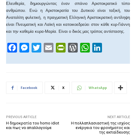
Ελευθερία, δημιουργώντας έναν σπάνιο Αριστοκρατικό τύπο
ανθρώπου. Ενώ η Αριστοκρατία του Δυτικού είναι ταξική, του
Ανατολίτη φυλετική, η πραγματική Ελληνική Αριστοκρατική αντίληψη
είναι Πνευματική και Λαϊκή και κατοικοεδρεύει στον κάθε κυρ-Γιάννη
και την καθεμία κυρα-Μαρία. Είναι ο δικός μας τρόπος αντίστασης.
F
M
T
E
Pr
W
W
Li
a
e
wi
m
in
or
h
n
c
ss
tt
ail
tF
d
at
k
e
e
er
ri
Pr
s
e
b
n
e
e
A
dI
Facebook
X
WhatsApp
o
g
n
ss
p
n
o
er
dl
p
k
y
PREVIOUS ARTICLE
NEXT ARTICLE
Η δημοκρατία του homo idiot
Η πολλαπλασιαστική της ισχύος
και πως να απαλλαγούμε
ενέργεια του φρονήματος και
της εκπαίδευσης