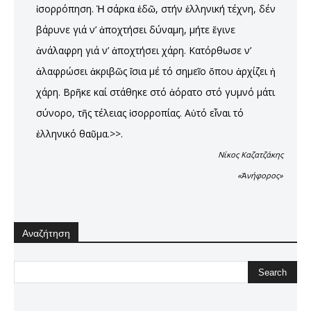
ἰσορρόπηση. Ἡ σάρκα ἐδῶ, στήν ἑλληνική τέχνη, δέν
βάρυνε γιά ν’ ἀποχτήσει δύναμη, μήτε ἔγινε
ἀνάλαφρη γιά ν’ ἀποχτήσει χάρη. Κατόρθωσε ν’
ἀλαφρώσει ἀκριβῶς ἴσια μέ τό σημεῖο ὅπου ἀρχίζει ἡ
χάρη. Βρῆκε καί στάθηκε στό ἀόρατο στό γυμνό μάτι
σύνορο, τῆς τέλειας ἰσορροπίας. Αὐτό εἶναι τό
ἑλληνικό θαῦμα.>>.
Νίκος Καζατζάκης
«Ἀνήφορος»
Αναζήτηση