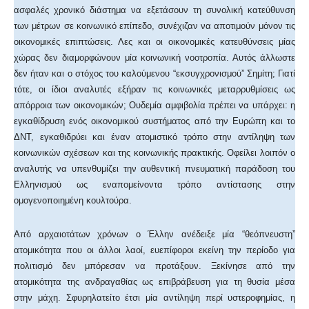
ασφαλές χρονικό διάστημα να εξετάσουν τη συνολική κατεύθυνση
των μέτρων σε κοινωνικό επίπεδο, συνέχιζαν να αποτιμούν μόνον τις
οικονομικές επιπτώσεις. Λες και οι οικονομικές κατευθύνσεις μίας
χώρας δεν διαμορφώνουν μία κοινωνική νοοτροπία. Αυτός άλλωστε
δεν ήταν και ο στόχος του καλούμενου “εκσυγχρονισμού” Σημίτη; Γιατί
τότε, οι ίδιοι αναλυτές εξήραν τις κοινωνικές μεταρρυθμίσεις ως
απόρροια των οικονομικών; Ουδεμία αμφιβολία πρέπει να υπάρχει: η
εγκαθίδρυση ενός οικονομικού συστήματος από την Ευρώπη και το
ΔΝΤ, εγκαθιδρύει και έναν ατομιστικό τρόπο στην αντίληψη των
κοινωνικών σχέσεων και της κοινωνικής πρακτικής. Οφείλει λοιπόν ο
αναλυτής να υπενθυμίζει την αυθεντική πνευματική παράδοση του
Ελληνισμού ως εναπομείνοντα τρόπο αντίστασης στην
ομογενοποιημένη κουλτούρα.
Από αρχαιοτάτων χρόνων ο Έλλην ανέδειξε μία “θεόπνευστη”
ατομικότητα που οι άλλοι λαοί, ευεπίφοροι εκείνη την περίοδο για
πολιτισμό δεν μπόρεσαν να προτάξουν. Ξεκίνησε από την
ατομικότητα της ανδραγαθίας ως επιβράβευση για τη θυσία μέσα
στην μάχη. Σφυρηλατείτο έτσι μία αντίληψη περί υστεροφημίας, η