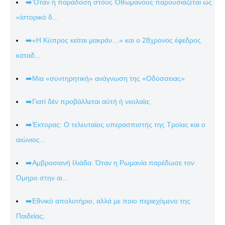
➡️Ὅταν ἡ παράδοση στούς Ὀθωμανούς παρουσιάζεται ὡς
«ἱστορικό δ...
➡️«Η Κύπρος κείται μακράν…» και ο 28χρονος έφεδρος
καταδ...
➡️Μια «συντηρητική» ανάγνωση της «Οδύσσειας»
➡️Γιατί δέν προβάλλεται αὐτή ἡ νεολαία;
➡️Έκτορας: Ο τελευταίος υπερασπιστής της Τροίας και ο
αιώνιος...
➡️Αμβροσιανή Ιλιάδα: Όταν η Ρωμανία παρέδωσε τον
Όμηρο στην αι...
➡️Εθνικό απολυτήριο, αλλά με ποιο περιεχόμενο της
Παιδείας;