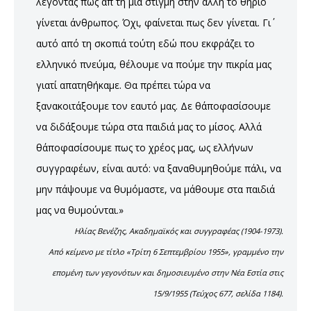
λέγοντας πως απ΄ τη μια στιγμή στην άλλη το θηρίο
γίνεται άνθρωπος. Όχι, φαίνεται πως δεν γίνεται. Γι΄
αυτό από τη σκοπιά τούτη εδώ που εκφράζει το
ελληνικό πνεύμα, θέλουμε να πούμε την πικρία μας
γιατί απατηθήκαμε. Θα πρέπει τώρα να
ξανακοιτάξουμε τον εαυτό μας. Δε θ΄αποφασίσουμε
να διδάξουμε τώρα στα παιδιά μας το μίσος. Αλλά
θ΄αποφασίσουμε πως το χρέος μας, ως ελλήνων
συγγραφέων, είναι αυτό: να ξαναθυμηθούμε πάλι, να
μην πάψουμε να θυμόμαστε, να μάθουμε στα παιδιά
μας να θυμούνται.»
Ηλίας Βενέζης, Ακαδημαϊκός και συγγραφέας (1904-1973).
Από κείμενο με τίτλο «Τρίτη 6 Σεπτεμβρίου 1955», γραμμένο την
επομένη των γεγονότων και δημοσιευμένο στην Νέα Εστία στις
15/9/1955 (Τεύχος 677, σελίδα 1184).