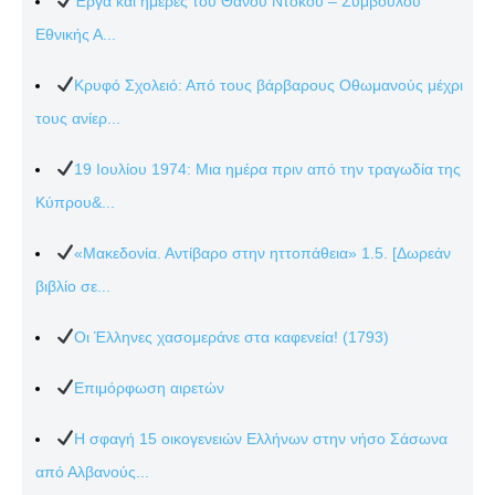
Έργα και ημέρες του Θάνου Ντόκου – Συμβούλου
Εθνικής Α...
Κρυφό Σχολειό: Από τους βάρβαρους Οθωμανούς μέχρι
τους ανίερ...
19 Ιουλίου 1974: Μια ημέρα πριν από την τραγωδία της
Κύπρου&...
«Μακεδονία. Αντίβαρο στην ηττοπάθεια» 1.5. [Δωρεάν
βιβλίο σε...
Οι Έλληνες χασομεράνε στα καφενεία! (1793)
Επιμόρφωση αιρετών
Η σφαγή 15 οικογενειών Ελλήνων στην νήσο Σάσωνα
από Αλβανούς...