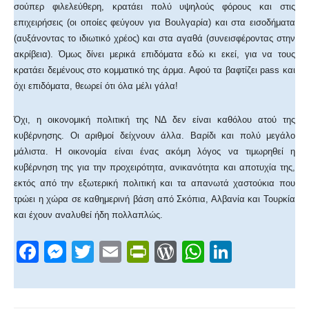
σούπερ φιλελεύθερη, κρατάει πολύ υψηλούς φόρους και στις
επιχειρήσεις (οι οποίες φεύγουν για Βουλγαρία) και στα εισοδήματα
(αυξάνοντας το ιδιωτικό χρέος) και στα αγαθά (συνεισφέροντας στην
ακρίβεια). Όμως δίνει μερικά επιδόματα εδώ κι εκεί, για να τους
κρατάει δεμένους στο κομματικό της άρμα. Αφού τα βαφτίζει pass και
όχι επιδόματα, θεωρεί ότι όλα μέλι γάλα!
Όχι, η οικονομική πολιτική της ΝΔ δεν είναι καθόλου ατού της
κυβέρνησης. Οι αριθμοί δείχνουν άλλα. Βαρίδι και πολύ μεγάλο
μάλιστα. Η οικονομία είναι ένας ακόμη λόγος να τιμωρηθεί η
κυβέρνηση της για την προχειρότητα, ανικανότητα και αποτυχία της,
εκτός από την εξωτερική πολιτική και τα απανωτά χαστούκια που
τρώει η χώρα σε καθημερινή βάση από Σκόπια, Αλβανία και Τουρκία
και έχουν αναλυθεί ήδη πολλαπλώς.
F
M
T
E
Pr
W
W
Li
a
e
wi
m
in
or
h
n
c
ss
tt
ail
tF
d
at
k