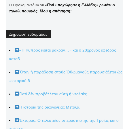
Ο Θρακομακεδών
on
«Πού υποχώρησε η Ελλάδα;» ρωτάει ο
πρωθυπουργός. Ιδού η απάντηση:
Δημοφιλή εβδομάδας
«Η Κύπρος κείται μακράν…» και ο 28χρονος έφεδρος
καταδ...
Ὅταν ἡ παράδοση στούς Ὀθωμανούς παρουσιάζεται ὡς
«ἱστορικό δ...
Γιατί δέν προβάλλεται αὐτή ἡ νεολαία;
Η ιστορία της οικογένειας Μεταξά.
Έκτορας: Ο τελευταίος υπερασπιστής της Τροίας και ο
αιώνιος...