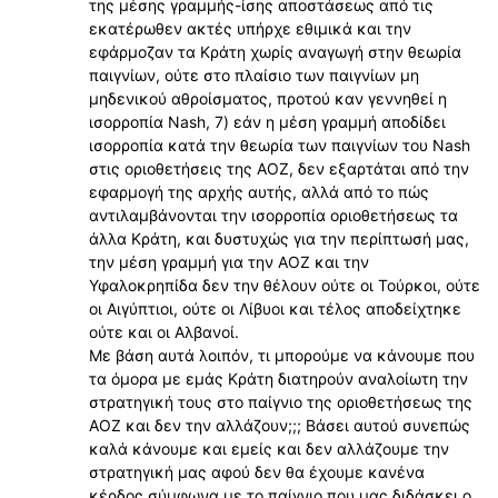
της μέσης γραμμής-ίσης αποστάσεως από τις
εκατέρωθεν ακτές υπήρχε εθιμικά και την
εφάρμοζαν τα Κράτη χωρίς αναγωγή στην θεωρία
παιγνίων, ούτε στο πλαίσιο των παιγνίων μη
μηδενικού αθροίσματος, προτού καν γεννηθεί η
ισορροπία Nash, 7) εάν η μέση γραμμή αποδίδει
ισορροπία κατά την θεωρία των παιγνίων του Nash
στις οριοθετήσεις της ΑΟΖ, δεν εξαρτάται από την
εφαρμογή της αρχής αυτής, αλλά από το πώς
αντιλαμβάνονται την ισορροπία οριοθετήσεως τα
άλλα Κράτη, και δυστυχώς για την περίπτωσή μας,
την μέση γραμμή για την ΑΟΖ και την
Υφαλοκρηπίδα δεν την θέλουν ούτε οι Τούρκοι, ούτε
οι Αιγύπτιοι, ούτε οι Λίβυοι και τέλος αποδείχτηκε
ούτε και οι Αλβανοί.
Με βάση αυτά λοιπόν, τι μπορούμε να κάνουμε που
τα όμορα με εμάς Κράτη διατηρούν αναλοίωτη την
στρατηγική τους στο παίγνιο της οριοθετήσεως της
ΑΟΖ και δεν την αλλάζουν;;; Βάσει αυτού συνεπώς
καλά κάνουμε και εμείς και δεν αλλάζουμε την
στρατηγική μας αφού δεν θα έχουμε κανένα
κέρδος σύμφωνα με το παίγνιο που μας διδάσκει ο