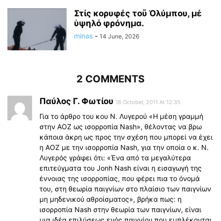
Στίς κορυφές τοῦ Ὀλύμπου, μέ
ὑψηλό φρόνημα.
minas
-
14 June, 2026
2 COMMENTS
Παύλος Γ. Φωτίου
18 October, 2011 At 12:35
Για το άρθρο του κου Ν. Λυγερού «Η μέση γραμμή
στην ΑΟΖ ως ισορροπία Nash», θέλοντας να βρω
κάποια άκρη ως προς την σχέση που μπορεί να έχει
η ΑΟΖ με την ισορροπία Nash, για την οποία ο κ. Ν.
Λυγερός γράφει ότι: «Ένα από τα μεγαλύτερα
επιτεύγματα του Jonh Nash είναι η εισαγωγή της
έννοιας της ισορροπίας, που φέρει πια το όνομά
του, στη θεωρία παιγνίων στο πλαίσιο των παιγνίων
μη μηδενικού αθροίσματος», βρήκα πως: η
ισορροπία Nash στην θεωρία των παιγνίων, είναι
μια ιδέα επιλύσεως ενός παιγνίου που εμπλέκονται