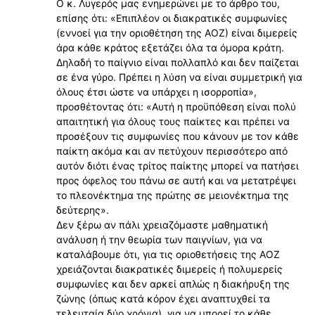
Ο κ. Λυγερός μας ενημερώνει με το άρθρο του,
επίσης ότι: «Επιπλέον οι διακρατικές συμφωνίες
(εννοεί για την οριοθέτηση της ΑΟΖ) είναι διμερείς
άρα κάθε κράτος εξετάζει όλα τα όμορα κράτη.
Δηλαδή το παίγνιο είναι πολλαπλό και δεν παίζεται
σε ένα γύρο. Πρέπει η λύση να είναι συμμετρική για
όλους έτσι ώστε να υπάρχει η ισορροπία»,
προσθέτοντας ότι: «Αυτή η προϋπόθεση είναι πολύ
απαιτητική για όλους τους παίκτες και πρέπει να
προσέξουν τις συμφωνίες που κάνουν με τον κάθε
παίκτη ακόμα και αν πετύχουν περισσότερο από
αυτόν διότι ένας τρίτος παίκτης μπορεί να πατήσει
προς όφελος του πάνω σε αυτή και να μετατρέψει
το πλεονέκτημα της πρώτης σε μειονέκτημα της
δεύτερης».
Δεν ξέρω αν πάλι χρειαζόμαστε μαθηματική
ανάλυση ή την θεωρία των παιγνίων, για να
καταλάβουμε ότι, για τις οριοθετήσεις της ΑΟΖ
χρειάζονται διακρατικές διμερείς ή πολυμερείς
συμφωνίες και δεν αρκεί απλώς η διακήρυξη της
ζώνης (όπως κατά κόρον έχει αναπτυχθεί τα
τελευταία δύο χρόνια), για να μπορεί το κάθε