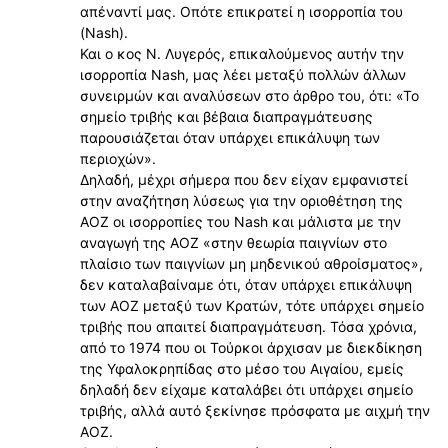
απέναντί μας. Οπότε επικρατεί η ισορροπία του
(Nash).
Και ο κος Ν. Λυγερός, επικαλούμενος αυτήν την
ισορροπία Nash, μας λέει μεταξύ πολλών άλλων
συνειρμών και αναλύσεων στο άρθρο του, ότι: «Το
σημείο τριβής και βέβαια διαπραγμάτευσης
παρουσιάζεται όταν υπάρχει επικάλυψη των
περιοχών».
Δηλαδή, μέχρι σήμερα που δεν είχαν εμφανιστεί
στην αναζήτηση λύσεως για την οριοθέτηση της
ΑΟΖ οι ισορροπίες του Nash και μάλιστα με την
αναγωγή της ΑΟΖ «στην θεωρία παιγνίων στο
πλαίσιο των παιγνίων μη μηδενικού αθροίσματος»,
δεν καταλαβαίναμε ότι, όταν υπάρχει επικάλυψη
των ΑΟΖ μεταξύ των Κρατών, τότε υπάρχει σημείο
τριβής που απαιτεί διαπραγμάτευση. Τόσα χρόνια,
από το 1974 που οι Τούρκοι άρχισαν με διεκδίκηση
της Υφαλοκρηπίδας στο μέσο του Αιγαίου, εμείς
δηλαδή δεν είχαμε καταλάβει ότι υπάρχει σημείο
τριβής, αλλά αυτό ξεκίνησε πρόσφατα με αιχμή την
ΑΟΖ.