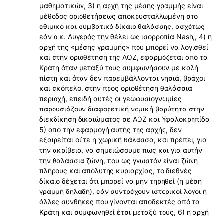
μαθηματικών, 3) η αρχή της μέσης γραμμής είναι
μέθοδος οριοθετήσεως αποκρυσταλλωμένη στο
εθιμικό και συμβατικό δίκαιο θαλάσσης, ασχέτως
εάν ο κ. Λυγερός την θέλει ως ισορροπία Nash,, 4) η
αρχή της «μέσης γραμμής» που μπορεί να λογισθεί
και στην οριοθέτηση της ΑΟΖ, εφαρμόζεται από τα
Κράτη όταν μεταξύ τους συμφωνήσουν με καλή
πίστη και όταν δεν παρεμβάλλονται νησιά, βράχοι
και σκόπελοι στην προς οριοθέτηση θαλάσσια
περιοχή, επειδή αυτές οι γεωφυσιογνωμίες
παρουσιάζουν διαφορετική νομική βαρύτητα στην
διεκδίκηση δικαιώματος σε ΑΟΖ και Υφαλοκρηπίδα
5) από την εφαρμογή αυτής της αρχής, δεν
εξαιρείται ούτε η χωρική θάλασσα, και πρέπει, για
την ακρίβεια, να σημειώσουμε πως και για αυτήν
την θαλάσσια ζώνη, που ως γνωστόν είναι ζώνη
πλήρους και απόλυτης κυριαρχίας, το διεθνές
δίκαιο δέχεται ότι μπορεί να μην τηρηθεί (η μέση
γραμμή δηλαδή), εάν συντρέχουν ιστορικοί λόγοι ή
άλλες συνθήκες που γίνονται αποδεκτές από τα
Κράτη και συμφωνηθεί έτσι μεταξύ τους, 6) η αρχή