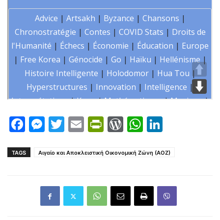
Facebook
Messenger
Twitter
Email
PrintFriendly
WordPress
WhatsAp
LinkedI
TAGS
Αιγαίο και Αποκλειστική Οικονομική Ζώνη (ΑΟΖ)