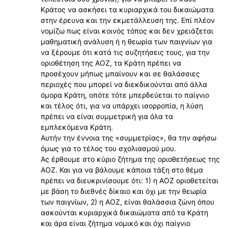
Κράτος να ασκήσει τα κυριαρχικά του δικαιώματα
στην έρευνα και την εκμετάλλευση της. Επί πλέον
νομίζω πως είναι κοινός τόπος και δεν χρειάζεται
μαθηματική ανάλυση ή η θεωρία των παιγνίων για
να ξέρουμε ότι κατά τις συζητήσεις τους, για την
οριοθέτηση της ΑΟΖ, τα Κράτη πρέπει να
προσέχουν μήπως μπαίνουν και σε θαλάσσιες
περιοχές που μπορεί να διεκδικούνται από άλλα
όμορα Κράτη, οπότε τότε μπερδεύεται το παίγνιο
και τέλος ότι, για να υπάρχει ισορροπία, η λύση
πρέπει να είναι συμμετρική για όλα τα
εμπλεκόμενα Κράτη.
Αυτήν την έννοια της «συμμετρίας», θα την αφήσω
όμως για το τέλος του σχολιασμού μου.
Ας έρθουμε στο κύριο ζήτημα της οριοθετήσεως της
ΑΟΖ. Και για να βάλουμε κάποια τάξη στο θέμα
πρέπει να διευκρινίσουμε ότι: 1) η ΑΟΖ οριοθετείται
με βάση το διεθνές δίκαιο και όχι με την θεωρία
των παιγνίων, 2) η ΑΟΖ, είναι θαλάσσια ζώνη όπου
ασκούνται κυριαρχικά δικαιώματα από τα Κράτη
και άρα είναι ζήτημα νομικό και όχι παίγνιο