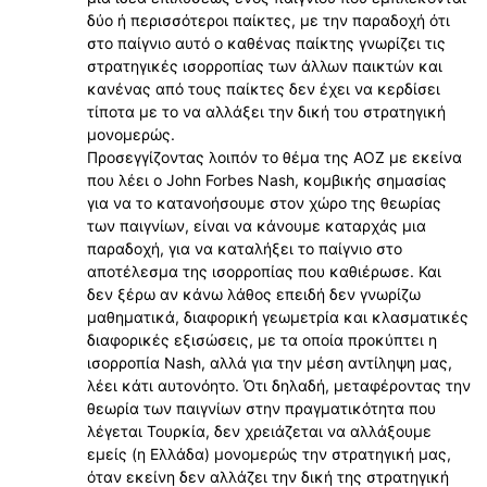
δύο ή περισσότεροι παίκτες, με την παραδοχή ότι
στο παίγνιο αυτό ο καθένας παίκτης γνωρίζει τις
στρατηγικές ισορροπίας των άλλων παικτών και
κανένας από τους παίκτες δεν έχει να κερδίσει
τίποτα με το να αλλάξει την δική του στρατηγική
μονομερώς.
Προσεγγίζοντας λοιπόν το θέμα της ΑΟΖ με εκείνα
που λέει ο John Forbes Nash, κομβικής σημασίας
για να το κατανοήσουμε στον χώρο της θεωρίας
των παιγνίων, είναι να κάνουμε καταρχάς μια
παραδοχή, για να καταλήξει το παίγνιο στο
αποτέλεσμα της ισορροπίας που καθιέρωσε. Και
δεν ξέρω αν κάνω λάθος επειδή δεν γνωρίζω
μαθηματικά, διαφορική γεωμετρία και κλασματικές
διαφορικές εξισώσεις, με τα οποία προκύπτει η
ισορροπία Nash, αλλά για την μέση αντίληψη μας,
λέει κάτι αυτονόητο. Ότι δηλαδή, μεταφέροντας την
θεωρία των παιγνίων στην πραγματικότητα που
λέγεται Τουρκία, δεν χρειάζεται να αλλάξουμε
εμείς (η Ελλάδα) μονομερώς την στρατηγική μας,
όταν εκείνη δεν αλλάζει την δική της στρατηγική